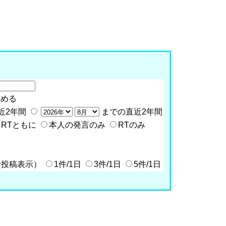
含める
近2年間
までの直近2年間
RTともに
本人の発言のみ
RTのみ
全投稿表示）
1件/1日
3件/1日
5件/1日