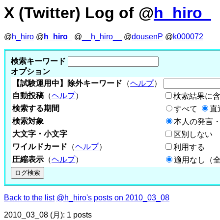
X (Twitter) Log of @
h_hiro_
@
h_hiro
@
h_hiro_
@
__h_hiro__
@
dousenP
@
k000072
検索キーワード
オプション
【試験運用中】除外キーワード
（
ヘルプ
）
自動投稿
（
ヘルプ
）
検索結果に
検索する期間
すべて
直
検索対象
本人の発言・
大文字・小文字
区別しない
ワイルドカード
（
ヘルプ
）
利用する
圧縮表示
（
ヘルプ
）
適用なし（
Back to the list
@h_hiro's posts on 2010_03_08
2010_03_08 (月): 1 posts