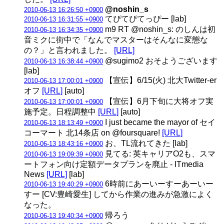
@noshin_s
2010-06-13 16:26:50 +0900
てぴてぴてっぴー [lab]
2010-06-13 16:31:55 +0900
m9 RT @noshin_s: のしんは初
2010-06-13 16:34:35 +0900
音ミクに街中で「なんでマスターはそんなに変態な
の？」と言われました。
[URL]
@sugimo2 おそようございます
2010-06-13 16:38:44 +0900
[lab]
【宣伝】6/15(火) 北大Twitter-er
2010-06-13 17:00:01 +0900
オフ
[URL]
[auto]
【宣伝】6月下旬に大将オフ実
2010-06-13 17:00:01 +0900
施予定。日程調整中
[URL]
[auto]
I just became the mayor of セイ
2010-06-13 18:13:49 +0900
コーマート 北14条店 on @foursquare!
[URL]
お、TL流れてきた [lab]
2010-06-13 18:43:16 +0900
見てる: 英キャリアO2も、スマ
2010-06-13 19:09:39 +0900
ートフォン向け定額データプランを廃止 - ITmedia
News
[URL]
[lab]
6時前にあーいーすーあーいー
2010-06-13 19:40:29 +0900
すー [CV:豊崎愛生] してから作業の進みが急激によく
なった。
帰ろう
2010-06-13 19:40:34 +0900