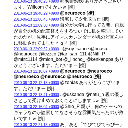
@neuroeco ありがとうござい
2010-06-13 19:48:25 +0900
ます。Willcomですかいｗ [携]
@neuroeco [携]
2010-06-13 19:48:29 +0900
帰宅して夕食取った [携]
2010-06-13 22:06:45 +0900
自分が大学に行ってる間、両親
2010-06-13 22:09:30 +0900
が自分の机の配置替えをするついでに机を整理してい
たのだが、見事にアイマスカレンダーが机のど真ん中
に移動されてました＾ｑ＾ [携]
. @soy_sauce @onasu
2010-06-13 22:09:52 +0900
@neuroeco @tezzco @tar_san_111 @Nill_P
@mktc1114 @mion_bot @_iincho_ @kenkenppa あり
がとうございます。ただいまー [携]
@neuroeco @neuroeco
2010-06-13 22:10:07 +0900
@neuroeco @neuroeco @neuroeco [携]
@zohias ありがとうございま
2010-06-13 22:12:18 +0900
す。ただいまー [携]
. @uskanda @natu_n 親の優し
2010-06-13 22:13:41 +0900
さとして受け止めておくことにします...ｗ [携]
@Shio_P 親が、何のゲームの
2010-06-13 22:16:04 +0900
キャラなのか詮索してなさそうな雰囲気だったのが救
いです！ｗ [携]
あ、あと「てぴてぴてっぴー」
2010-06-13 22:21:18 +0900