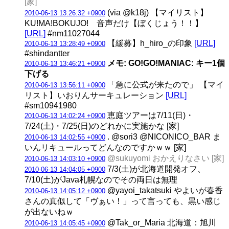
[家]
(via @k18j) 【マイリスト】
2010-06-13 13:26:32 +0900
KU!MA!BOKUJO! 音声だけ【ぼくじょう！！】
[URL]
#nm11027044
【緩募】h_hiro_の印象
[URL]
2010-06-13 13:28:49 +0900
#shindantter
メモ: GO!GO!MANIAC: キー1個
2010-06-13 13:46:21 +0900
下げる
「急に公式が来たので」 【マイ
2010-06-13 13:56:11 +0900
リスト】いおりんサーキュレーション
[URL]
#sm10941980
恵庭ツアーは7/11(日)・
2010-06-13 14:02:24 +0900
7/24(土)・7/25(日)のどれかに実施かな [家]
. @sori3 @NICONICO_BAR ま
2010-06-13 14:02:55 +0900
いんリキュールってどんなのですかｗｗ [家]
@sukuyomi おかえりなさい [家]
2010-06-13 14:03:10 +0900
7/3(土)が北海道開発オフ、
2010-06-13 14:04:05 +0900
7/10(土)がJava札幌なのでその両日は無理
@yayoi_takatsuki やよいが春香
2010-06-13 14:05:12 +0900
さんの真似して「ヴぁい！」って言っても、黒い感じ
が出ないねｗ
@Tak_or_Maria 北海道：旭川
2010-06-13 14:05:45 +0900