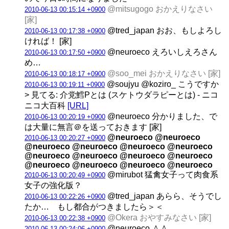
@mitsugogo おかえりなさい
2010-06-13 00:15:14 +0900
[家]
@tred_japan おお、もしよろし
2010-06-13 00:17:38 +0900
ければ！ [家]
@neuroeco えろいしえろさん
2010-06-13 00:17:50 +0900
め…
@soo_mei おかえりなさい [家]
2010-06-13 00:18:17 +0900
@soujyu @koziro_ こうですか
2010-06-13 00:19:11 +0900
> 見てる: 介党鱈Pとは (スケトウダラピーとは) - ニコ
ニコ大百科
[URL]
@neuroeco 分かりました、で
2010-06-13 00:20:19 +0900
は大量に無言＠を送っておきます [家]
@neuroeco @neuroeco
2010-06-13 00:20:27 +0900
@neuroeco @neuroeco @neuroeco @neuroeco
@neuroeco @neuroeco @neuroeco @neuroeco
@neuroeco @neuroeco @neuroeco @neuroeco
@mirubot 猛禽女子って肉食系
2010-06-13 00:20:49 +0900
女子の強化版？
@tred_japan あらら、そうでし
2010-06-13 00:22:26 +0900
たか… もし都合がつきましたら＞＜
@Okera おやすみなさい [家]
2010-06-13 00:22:38 +0900
@neuroeco ＾＾
2010-06-13 00:24:06 +0900