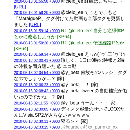
@cielo_ee 経緯はこちらに →
2010-06-13 01:55:58 +0900
[URL]
@cielo_ee てことで、もと
2010-06-13 01:58:20 +0900
「MaraigueP」タグ付けてた動画も全部タグを更新し
ました
[URL]
RT @cielo_ee: 自分も絶縁体P
2010-06-13 01:59:14 +0900
とかに改名しようか [XP64]
RT @cielo_ee: 伝送線路Pとか
2010-06-13 01:59:20 +0900
[XP64]
@cielo_ee えっ∩( 'ヮ' 三 'ヮ' )∩
2010-06-13 01:59:34 +0900
珍しく、1日に0時の時報と2時
2010-06-13 02:00:41 +0900
の時報を両方聴いた @ ニコ動
@y_beta 何故そのハッシュタグ
2010-06-13 02:04:54 +0900
なのでしょうか…？ [家]
@y_beta ！！ [家]
2010-06-13 02:06:23 +0900
@y_beta Tweenの自動補完が働
2010-06-13 02:08:42 +0900
いたのですかね…？ [家]
@y_beta うーん・・・ [家]
2010-06-13 02:11:55 +0900
ディスク容量のせいでLOOXた
2010-06-13 02:30:05 +0900
んにVista SP2が入らないｗｗｗｗｗ
寝る＞＜ [家]
2010-06-13 02:30:11 +0900
. @qurock @xx_purinko_xx
2010-06-13 02:33:15 +0900