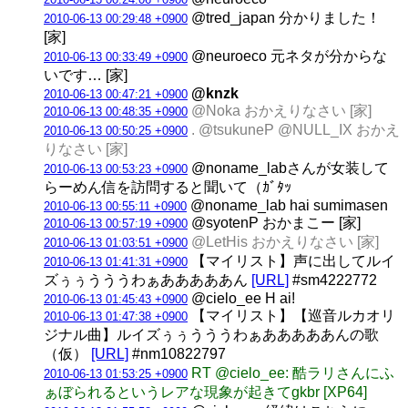
@tred_japan 分かりました！
2010-06-13 00:29:48 +0900
[家]
@neuroeco 元ネタが分からな
2010-06-13 00:33:49 +0900
いです… [家]
@knzk
2010-06-13 00:47:21 +0900
@Noka おかえりなさい [家]
2010-06-13 00:48:35 +0900
. @tsukuneP @NULL_IX おかえ
2010-06-13 00:50:25 +0900
りなさい [家]
@noname_labさんが女装して
2010-06-13 00:53:23 +0900
らーめん信を訪問すると聞いて（ｶﾞﾀｯ
@noname_lab hai sumimasen
2010-06-13 00:55:11 +0900
@syotenP おかまこー [家]
2010-06-13 00:57:19 +0900
@LetHis おかえりなさい [家]
2010-06-13 01:03:51 +0900
【マイリスト】声に出してルイ
2010-06-13 01:41:31 +0900
ズぅぅうううわぁあああああん
[URL]
#sm4222772
@cielo_ee H ai!
2010-06-13 01:45:43 +0900
【マイリスト】【巡音ルカオリ
2010-06-13 01:47:38 +0900
ジナル曲】ルイズぅぅうううわぁあああああんの歌
（仮）
[URL]
#nm10822797
RT @cielo_ee: 酷ラリさんにふ
2010-06-13 01:53:25 +0900
ぁぼられるというレアな現象が起きてgkbr [XP64]