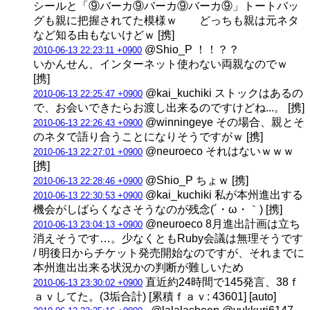
シールと「⑨バーカ⑨バーカ⑨バーカ⑨」トートバッ
グも親に把握されてた模様ｗ どっちも親は元ネタ
など知る由もないけどｗ [携]
@Shio_P ！！？？
2010-06-13 22:23:11 +0900
いかんせん、インターネット使わない両親なのでｗ
[携]
@kai_kuchiki ストックはあるの
2010-06-13 22:25:47 +0900
で、お会いできたらお渡し出来るのですけどね...。 [携]
@winningeye その場合、親とそ
2010-06-13 22:26:43 +0900
のネタで語り合うことになりそうですがｗ [携]
@neuroeco それはないｗｗｗ
2010-06-13 22:27:01 +0900
[携]
@Shio_P ちょｗ [携]
2010-06-13 22:28:46 +0900
@kai_kuchiki 私が本州進出する
2010-06-13 22:30:53 +0900
機会がしばらくなさそうなのが残念(´・ω・｀) [携]
@neuroeco 8月進出計画は立ち
2010-06-13 23:04:13 +0900
消えそうです…。少なくともRuby会議は無理そうです
/ 明後日からチケット発売開始なのですが、それまでに
本州進出出来る状況かの判断が難しいため
直近約24時間で145発言、38ｆ
2010-06-13 23:30:02 +0900
ａｖしてた。(3垢合計) [累積ｆａｖ: 43601] [auto]