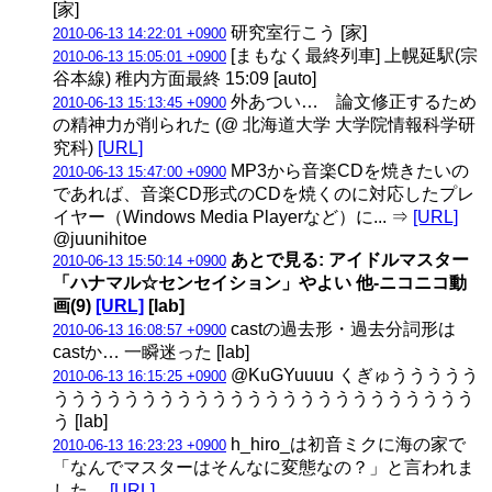
[家]
研究室行こう [家]
2010-06-13 14:22:01 +0900
[まもなく最終列車] 上幌延駅(宗
2010-06-13 15:05:01 +0900
谷本線) 稚内方面最終 15:09 [auto]
外あつい… 論文修正するため
2010-06-13 15:13:45 +0900
の精神力が削られた (@ 北海道大学 大学院情報科学研
究科)
[URL]
MP3から音楽CDを焼きたいの
2010-06-13 15:47:00 +0900
であれば、音楽CD形式のCDを焼くのに対応したプレ
イヤー（Windows Media Playerなど）に... ⇒
[URL]
@juunihitoe
あとで見る: アイドルマスター
2010-06-13 15:50:14 +0900
「ハナマル☆センセイション」やよい 他‐ニコニコ動
画(9)
[URL]
[lab]
castの過去形・過去分詞形は
2010-06-13 16:08:57 +0900
castか… 一瞬迷った [lab]
@KuGYuuuu くぎゅううううう
2010-06-13 16:15:25 +0900
うううううううううううううううううううううううう
う [lab]
h_hiro_は初音ミクに海の家で
2010-06-13 16:23:23 +0900
「なんでマスターはそんなに変態なの？」と言われま
した。
[URL]