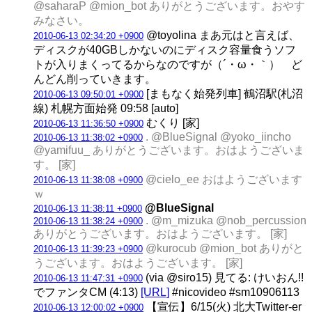
@saharaP @mion_bot ありがとうございます。おやす
みなさい。
@toyolina まあ元はと言えば、
2010-06-13 02:34:20 +0900
ディスクが40GBしかないのにディスク容量食うソフ
トが入りまくってるからなのですが（´・ω・｀） ど
んどん削っていきます。
[まもなく始発列車] 鶴沼駅(札沼
2010-06-13 09:50:01 +0900
線) 札幌方面始発 09:58 [auto]
むくり [家]
2010-06-13 11:36:50 +0900
. @BlueSignal @yoko_iincho
2010-06-13 11:38:02 +0900
@yamifuu_ ありがとうございます。おはようございま
す。 [家]
@cielo_ee おはようございます
2010-06-13 11:38:08 +0900
ｗ
@BlueSignal
2010-06-13 11:38:11 +0900
. @m_mizuka @nob_percussion
2010-06-13 11:38:24 +0900
ありがとうございます。おはようございます。 [家]
@kurocub @mion_bot ありがと
2010-06-13 11:39:23 +0900
うございます。おはようございます。 [家]
(via @siro15) 見てる: けいおん!!
2010-06-13 11:47:31 +0900
でファンタCM (4:13)
[URL]
#nicovideo #sm10906113
【宣伝】6/15(火) 北大Twitter-er
2010-06-13 12:00:02 +0900