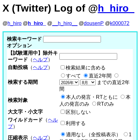
X (Twitter) Log of @
h_hiro_
@
h_hiro
@
h_hiro_
@
__h_hiro__
@
dousenP
@
k000072
検索キーワード
オプション
【試験運用中】除外キ
ーワード
（
ヘルプ
）
自動投稿
（
ヘルプ
）
検索結果に含める
すべて
直近2年間
検索する期間
までの直近2年
間
本人の発言・RTともに
本
検索対象
人の発言のみ
RTのみ
大文字・小文字
区別しない
ワイルドカード
（
ヘル
利用する
プ
）
適用なし（全投稿表示）
1
圧縮表示
（
ヘルプ
）