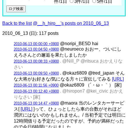
件/1日
3件/1日
5件/1日
Back to the list
@__h_hiro__'s posts on 2010_06_13
2010_06_13 (日): 117 posts
@noripi_BE5D hai
2010-06-13 00:00:00 +0900
@neuroeco おおー、ついにし
2010-06-13 00:04:50 +0900
えろさんとの邂逅を果たしましたか
. @Nill_P @ritsuca おかえりな
2010-06-13 00:08:33 +0900
さい
. @okaz6809 @tred_japan そん
2010-06-13 00:09:50 +0900
な大将がお好きな/気になる方々に宣伝してみる
[URL]
@okaz6809 （´・ω・｀） [家]
2010-06-13 00:11:56 +0900
. @hiropon7 @kei_civic おかえ
2010-06-13 00:12:40 +0900
りなさい [家]
@maora 当のレンタカーサービ
2010-06-13 00:14:47 +0900
ス[
[URL]
]って、ひょっとしたら車の台数がそれほど
潤沢にはないのかもしれません。/ 当初予定では明日に
12時間借りる予定だったのですが、予約が満杯だった
ので今日6時間になりました