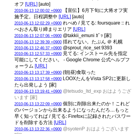
オフ
[URL]
[auto]
【宣伝】6月下旬に大将オフ実
2010-06-13 12:00:02 +0900
施予定。日程調整中
[URL]
[auto]
れべめ / 見てる: foursquare :: れ
2010-06-13 12:02:29 +0900
べおさん取り締まりエリア
[URL]
@takkii_emuni ｶﾞｯ [家]
2010-06-13 12:07:06 +0900
揺れてない。たぶん ＠ 札幌
2010-06-13 12:39:39 +0900
@sprout_rice_set 9393
2010-06-13 12:46:37 +0900
見てる: インストール先を指定
2010-06-13 12:57:33 +0900
可能にしてください。 - Google Chrome 公式ヘルプフ
ォーラム
[URL]
(朝|昼)食取った
2010-06-13 13:17:39 +0900
LOOXたんをVista SP2に更新し
2010-06-13 13:17:58 +0900
たら出発しよう [家]
@tetsudo_ltd_exp おはようござ
2010-06-13 13:19:41 +0900
います [家]
個別に削除出来たのか！これど
2010-06-13 13:22:09 +0900
のバージョンから出来るようになったんだろ…もっと
早く知ってれば / 見てる: Firefoxに記録されたパスワー
ドを削除する方法
[URL]
@syotenP おはようございます
2010-06-13 13:22:36 +0900