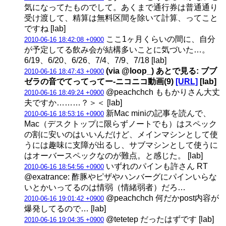
気になってたものでして。あくまで通行券は普通通り
受け渡して、精算は無料区間を除いて計算、ってこと
ですね [lab]
ここ1ヶ月くらいの間に、自分
2010-06-16 18:42:08 +0900
が予定してる飲み会が結構多いことに気づいた…。
6/19、6/20、6/26、7/4、7/9、7/18 [lab]
(via @loop_) あとで見る: ブブ
2010-06-16 18:47:43 +0900
ゼラの音でてってってー‐ニコニコ動画(9)
[URL]
[lab]
@peachchch ももかりさん大丈
2010-06-16 18:49:24 +0900
夫ですか………？＞＜ [lab]
新Mac miniの記事を読んで、
2010-06-16 18:53:16 +0900
Mac（デスクトップに限らずノートでも）はスペック
の割に安いのはいいんだけど、メインマシンとして使
うには趣味に支障が出るし、サブマシンとして使うに
はオーバースペックなのが難点。と感じた。 [lab]
いずれのパインも許さん RT
2010-06-16 18:54:56 +0900
@exatrance: 酢豚やピザやハンバーグにパインいらな
いとかいってるのは情弱（情緒弱者）だろ…
@peachchch 何だかpost内容が
2010-06-16 19:01:42 +0900
爆発してるので… [lab]
@tetetep だったはずです [lab]
2010-06-16 19:04:35 +0900