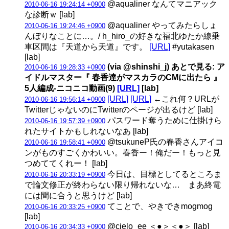
@aqualiner なんてマニアック
2010-06-16 19:24:14 +0900
な診断ｗ [lab]
@aqualiner やってみたらしょ
2010-06-16 19:24:46 +0900
んぼりなことに…。/ h_hiro_の好きな福北ゆたか線乗
車区間は『天道から天道』です。
[URL]
#yutakasen
[lab]
(via @shinshi_j) あとで見る: ア
2010-06-16 19:28:33 +0900
イドルマスター『 春香達がマスカラのCMに出たら 』
5人編成‐ニコニコ動画(9)
[URL]
[lab]
[URL]
[URL]
←これ何？URLが
2010-06-16 19:56:14 +0900
TwitterじゃないのにTwitterのページが出るけど [lab]
パスワード奪うために仕掛けら
2010-06-16 19:57:39 +0900
れたサイトかもしれないなあ [lab]
@tsukuneP氏の春香さんアイコ
2010-06-16 19:58:41 +0900
ンがものすごくかわいい。春香ー！俺だー！もっと見
つめててくれー！ [lab]
今日は、目標としてるところま
2010-06-16 20:33:19 +0900
で論文修正が終わらない限り帰れないな… まあ終電
には間に合うと思うけど [lab]
てことで、やきできmogmog
2010-06-16 20:33:25 +0900
[lab]
@cielo_ee ＜●＞＜●＞ [lab]
2010-06-16 20:34:33 +0900