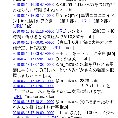
@kurumi これから気をつけない
2010-06-16 16:30:47 +0900
とならない時期ですね＞＜ [lab]
見てる: [mixi] 毎週ニコニコイベ
2010-06-16 16:38:17 +0900
ントin札幌 | 鉄ヲタ祭！（第１部）
[URL]
（第２部）
[URL]
[lab]
[URL]
レンタカー、2泊3日（48
2010-06-16 16:51:16 +0900
時間）借りると補償込みで￥10,850か [lab]
【宣伝】6月下旬に大将オフ実
2010-06-16 17:00:01 +0900
施予定。日程調整中
[URL]
[auto]
モモラーをモララーに空目 [lab]
2010-06-16 17:03:47 +0900
みずかさん… [lab]
2010-06-16 17:05:04 +0900
@m_mizuka 水着を見られる季
2010-06-16 17:07:38 +0900
節に早くなってほしい、というみずかさんの願望を把
握しました＾＾ [lab]
@m_mizuka 2828 [lab]
2010-06-16 17:13:13 +0900
………………！？ / h_hiro_と
2010-06-16 17:17:07 +0900
『ラブジュース』を混ぜると二次元に行けます。
[URL]
#mazerunakiken
@m_mizuka 穴に埋まったみず
2010-06-16 17:18:21 +0900
かさんを掘り出すお仕事 [lab]
h_hiro_さんは、100%「ドジっ
2010-06-16 17:19:00 +0900