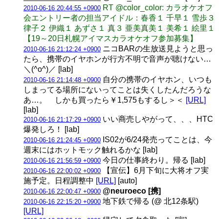
RT @color_color: カラオケオフ
2010-06-16 20:44:55 +0900
会エントリー者の担当アイドル：春香１ 千早１ 雪歩３
律子２ 伊織１ あずさ１ 真３ 亜美真美１ 美希１ 絵里１
【19～20日札幌アイマスカラオケオフ参加募集】
ニコBARの生放送見ようと思っ
2010-06-16 21:12:24 +0900
たら、携帯のイヤホンが行方不明で音声が聴けない…
＼(^o^)／ [lab]
自分の携帯のイヤホン、いつも
2010-06-16 21:14:48 +0900
しまってる場所にないってことは失くしたんだろうな
あ…。 しかも買ったら￥1,575もするし＞＜
[URL]
[lab]
いい商売しやがって、、、HTC
2010-06-16 21:17:29 +0900
爆発しろ！ [lab]
IS02が6/24発売ってことは、今
2010-06-16 21:24:45 +0900
週末にはホットモック触れるかな [lab]
今日の仕事終わり。帰る [lab]
2010-06-16 21:56:59 +0900
【宣伝】6月下旬に大将オフ実
2010-06-16 22:00:02 +0900
施予定。日程調整中
[URL]
[auto]
@neuroeco [携]
2010-06-16 22:00:47 +0900
地下鉄で帰る (@ 北12条駅)
2010-06-16 22:15:20 +0900
[URL]