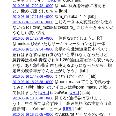
こキャラ」です。
[URL]
#YourChara
@inula 状況を冷静に考える
2010-06-16 17:20:42 +0900
と、極めて謎でしたｗｗ [lab]
@m_mizuka ＾＾ [lab]
2010-06-16 17:21:54 +0900
こじろーきゅん変態だから仕方
2010-06-16 17:24:56 +0900
ないね RT @m_mizuka: @koziro_ こじろーきゅんがい
やらしい笑い方を…
一体何なのでしょう… RT
2010-06-16 17:27:39 +0900
@minkai: ひわいたちサーキュレーションとは一体
次期から北海道東日本パスで、
2010-06-16 17:39:54 +0900
急行はまなすは急行券がないと乗れなくなったけど、
急行券は札幌-青森でも￥1,260(自由席)だから安いもの
だな。あと急行指定席も使えるようになったから、指
定席の競争率がぐんと上がりそう。 [lab]
てぴてぴてっぴー [lab]
2010-06-16 17:47:06 +0900
@pom_matsu てことで戦わせ
2010-06-16 18:23:38 +0900
てみた / @h_hiro_ のアイコンは@pom_matsu と戦っ
て負けました
[URL]
(#DotWar
[URL]
) [lab]
見てる: 通行券は取りましょ
2010-06-16 18:30:40 +0900
う！ 料金所では必ず停止 高速無料化の注意点（産
経新聞） - Yahoo!ニュース
[URL]
[lab]
@yukkurot どうなるのかな、と
2010-06-16 18:39:05 +0900