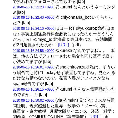
で拾われてフォローされても困る [lab]
@kurumi なんというネーミング
2010-06-16 16:21:23 +0900
w [lab]
@ichiyonnana_bot いくらだっ
2010-06-16 16:22:40 +0900
た？ [lab]
ほほー RT @yukkurot: 急行はま
2010-06-16 16:24:10 +0900
なす事実上別途急行料金必要になったのかーどうなん
だろう RT @miyo_e: 北海道＆東日本パス、有効期間
が2日延長されたのか！
[URL]
（pdf）
@kureka なんですよね…。 私
2010-06-16 16:24:56 +0900
は、他の方法でフォローされた場合と同じ基準で返す
か決めてますが [lab]
@shoichiroyazaki 私は、そうい
2010-06-16 16:26:01 +0900
う場合でも特にblockはせず放置してますね。見られる
だけなら構わないので。発言内容がアフィとかなら
spam報告ですが [lab]
@kurumi そんな人気商品だった
2010-06-16 16:26:15 +0900
のですか…！ [lab]
(via @mrkn) 見てる: ミスから難
2010-06-16 16:30:02 +0900
問証明、現実超越した世界…数学の「ノーベル賞」
森重文・京大教授 : 月曜大阪サイエンス : 経済 科学 :
関西発 : YOMIURI ONLINE（読売新聞）
[URL]
[lab]