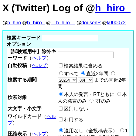
X (Twitter) Log of @
h_hiro_
@
h_hiro
@
h_hiro_
@
__h_hiro__
@
dousenP
@
k000072
検索キーワード
オプション
【試験運用中】除外キ
ーワード
（
ヘルプ
）
自動投稿
（
ヘルプ
）
検索結果に含める
すべて
直近2年間
検索する期間
までの直近2年
間
本人の発言・RTともに
本
検索対象
人の発言のみ
RTのみ
大文字・小文字
区別しない
ワイルドカード
（
ヘル
利用する
プ
）
適用なし（全投稿表示）
1
圧縮表示
（
ヘルプ
）