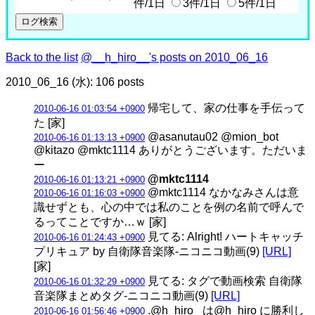
件/1日
3件/1日
5件/1日
Back to the list
@__h_hiro__'s posts on 2010_06_16
2010_06_16 (水): 106 posts
帰宅して、家の仕事を手伝って
2010-06-16 01:03:54 +0900
た [家]
@asanutau02 @mion_bot
2010-06-16 01:13:13 +0900
@kitazo @mktc1114 ありがとうございます。ただいま
ー
@mktc1114
2010-06-16 01:13:21 +0900
@mktc1114 なかなみさんは意
2010-06-16 01:16:03 +0900
識せずとも、心の中では私のことを例の名前で呼んで
るってことですか…ｗ [家]
見てる: Alright! ハートキャッチ
2010-06-16 01:24:43 +0900
プリキュア by 自衛隊音楽隊‐ニコニコ動画(9)
[URL]
[家]
見てる: タグで動画検索 自衛隊
2010-06-16 01:32:29 +0900
音楽隊まとめタグ‐ニコニコ動画(9)
[URL]
.@h_hiro_ は@h_hiro に勝利し
2010-06-16 01:56:46 +0900