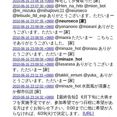
帰宅して夕食取った [家]
2010-06-16 23:06:18 +0900
@Hen_na_hito @mion_bot
2010-06-16 23:07:30 +0900
@m_mizuka @mihajlovic11 @neuroeco
@tetsudo_ltd_exp ありがとうございます。ただいまー
@neuroeco [家]
2010-06-16 23:07:35 +0900
@yonanono @moeani ありがと
2010-06-16 23:08:09 +0900
うございます。ただいまー [家]
@maora ただいまー こちらこ
2010-06-16 23:08:55 +0900
そありがとうございました。 [家]
@minaze_hot @onasu ありが
2010-06-16 23:09:05 +0900
とうございます。ただいまー [家]
@minaze_hot
2010-06-16 23:09:09 +0900
@lasarasa ありがとうございま
2010-06-16 23:09:52 +0900
す。ただいまー [家]
@takkii_emuni @yuka_ ありが
2010-06-16 23:11:33 +0900
とうございます。ただいまー [家]
@minaze_hot 水面風が清廉と
2010-06-16 23:12:02 +0900
か都市伝説 [家]
【最終告知】 6月下旬に大将オ
2010-06-16 23:14:32 +0900
フを実施予定ですが、参加希望でかつ日程に希望があ
る方はすぐお知らせ下さい。0:00までに他に希望が入
らなければ、6/29(火)で決定します。
[URL]