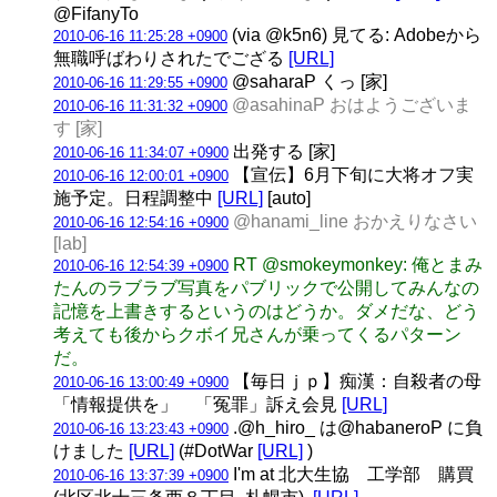
@FifanyTo
(via @k5n6) 見てる: Adobeから
2010-06-16 11:25:28 +0900
無職呼ばわりされたでござる
[URL]
@saharaP くっ [家]
2010-06-16 11:29:55 +0900
@asahinaP おはようございま
2010-06-16 11:31:32 +0900
す [家]
出発する [家]
2010-06-16 11:34:07 +0900
【宣伝】6月下旬に大将オフ実
2010-06-16 12:00:01 +0900
施予定。日程調整中
[URL]
[auto]
@hanami_line おかえりなさい
2010-06-16 12:54:16 +0900
[lab]
RT @smokeymonkey: 俺とまみ
2010-06-16 12:54:39 +0900
たんのラブラブ写真をパブリックで公開してみんなの
記憶を上書きするというのはどうか。ダメだな、どう
考えても後からクボイ兄さんが乗ってくるパターン
だ。
【毎日ｊｐ】痴漢：自殺者の母
2010-06-16 13:00:49 +0900
「情報提供を」 「冤罪」訴え会見
[URL]
.@h_hiro_ は@habaneroP に負
2010-06-16 13:23:43 +0900
けました
[URL]
(#DotWar
[URL]
)
I'm at 北大生協 工学部 購買
2010-06-16 13:37:39 +0900