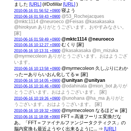
ました
[URL]
(#DotWar
[URL]
)
寝よう
2010-06-16 01:56:52 +0900
@53_Rochejacques
2010-06-16 01:59:43 +0900
@mktc1114 @neuroeco @Feisas @kasakasaka
@hirokyun ありがとうございます。おやすみなさい。
[家]
@mktc1114 @neuroeco
2010-06-16 01:59:49 +0900
むくり [家]
2010-06-16 10:12:27 +0900
@kasakasaka @m_mizuka
2010-06-16 10:13:31 +0900
@myrmecoleon ありがとうございます。おはようござ
います。
@myrmecoleon 久しぶりにわか
2010-06-16 10:13:58 +0900
ったーありらいおん化してるｗ [家]
@unityan @unityan
2010-06-16 10:14:05 +0900
@odahinata @mion_bot ありが
2010-06-16 10:16:46 +0900
とうございます。おはようございます。 [家]
@unohana @ha_ma ありがと
2010-06-16 10:19:26 +0900
うございます。おはようございます。 [家]
@myrmecoleon なるほどｗ [家]
2010-06-16 10:19:32 +0900
FFT＝高速フーリエ変換だな
2010-06-16 11:18:08 +0900
あ。「FFT＝ファイナルファンジータクティクス」の
脳内変換も最近ようやく出来るように... ⇒
[URL]