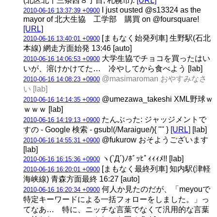
(北区北十三条西８丁目, 札幌市).
[URL]
I just ousted @s13324 as the
2010-06-16 13:37:39 +0900
mayor of 北大生協 工学部 購買 on @foursquare!
[URL]
[まもなく始発列車] 生野駅(石北
2010-06-16 13:40:01 +0900
本線) 網走方面始発 13:46 [auto]
大学生協でチョコを買ったはい
2010-06-16 14:06:53 +0900
いが、溶けかけてた… 冷やしてから食べよう [lab]
@masimaroman おやすみなさ
2010-06-16 14:08:23 +0900
い [lab]
@umezawa_takeshi XML野球ｗ
2010-06-16 14:14:35 +0900
ｗｗｗ [lab]
たんぶった: ジャッジメントで
2010-06-16 14:19:13 +0900
すの - Google 検索 - gsub!(/Maraigue/){ "" }
[URL]
[lab]
@fukurow おそようございます
2010-06-16 14:55:31 +0900
[lab]
ヽ(`Д´)ﾉﾎﾞｯﾋﾟｨｨｨﾒ!! [lab]
2010-06-16 16:15:36 +0900
[まもなく最終列車] 知内駅(津軽
2010-06-16 16:20:01 +0900
海峡線) 青森方面最終 16:27 [auto]
何人か見たのだが、「meyouで
2010-06-16 16:20:34 +0900
特定キーワードによる一括フォローをしました。」っ
てなあ… 特に、ニッチな言葉でなくて汎用的な言葉