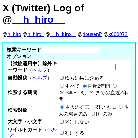
X (Twitter) Log of
@
__h_hiro__
@
h_hiro
@
h_hiro_
@
__h_hiro__
@
dousenP
@
k000072
検索キーワード
オプション
【試験運用中】除外キ
ーワード
（
ヘルプ
）
自動投稿
（
ヘルプ
）
検索結果に含める
すべて
直近2年間
検索する期間
までの直近2年
間
本人の発言・RTともに
本
検索対象
人の発言のみ
RTのみ
大文字・小文字
区別しない
ワイルドカード
（
ヘル
利用する
プ
）