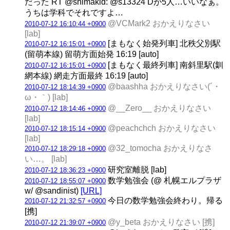
だった RT @shimakid: @s13324 Dが5人…いいなぁ。
うちは学科でそれですよ…
@VCMark2 おかえりなさい
2010-07-12 16:10:44 +0900
[lab]
[まもなく始発列車] 北秩父別駅
2010-07-12 16:15:01 +0900
(留萌本線) 留萌方面始発 16:19 [auto]
[まもなく最終列車] 南斜里駅(釧
2010-07-12 16:15:01 +0900
網本線) 網走方面最終 16:19 [auto]
@baashha おかえりなさい(´・
2010-07-12 18:14:39 +0900
ω・｀) [lab]
@__Zero__ おかえりなさい
2010-07-12 18:14:46 +0900
[lab]
@peachchch おかえりなさい
2010-07-12 18:15:14 +0900
[lab]
@32_tomocha おかえりなさ
2010-07-12 18:29:18 +0900
い…。 [lab]
研究室離脱 [lab]
2010-07-12 18:36:23 +0900
数学勉強会 (@ 札幌エルプラザ
2010-07-12 18:55:07 +0900
w/ @sandinist)
[URL]
今日の数学勉強会終わり。帰る
2010-07-12 21:32:57 +0900
[携]
@y_beta おかえりなさい [携]
2010-07-12 21:39:07 +0900