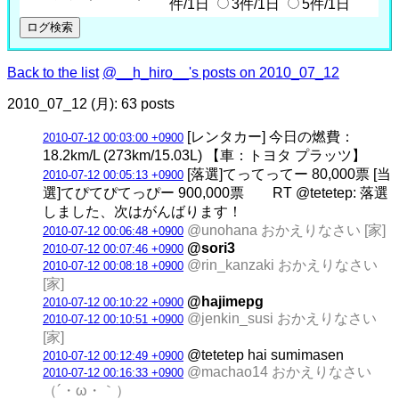
件/1日
3件/1日
5件/1日
Back to the list
@__h_hiro__'s posts on 2010_07_12
2010_07_12 (月): 63 posts
[レンタカー] 今日の燃費：
2010-07-12 00:03:00 +0900
18.2km/L (273km/15.03L) 【車：トヨタ プラッツ】
[落選]てってってー 80,000票 [当
2010-07-12 00:05:13 +0900
選]てぴてぴてっぴー 900,000票 RT @tetetep: 落選
しました、次はがんばります！
@unohana おかえりなさい [家]
2010-07-12 00:06:48 +0900
@sori3
2010-07-12 00:07:46 +0900
@rin_kanzaki おかえりなさい
2010-07-12 00:08:18 +0900
[家]
@hajimepg
2010-07-12 00:10:22 +0900
@jenkin_susi おかえりなさい
2010-07-12 00:10:51 +0900
[家]
@tetetep hai sumimasen
2010-07-12 00:12:49 +0900
@machao14 おかえりなさい
2010-07-12 00:16:33 +0900
（´・ω・｀）