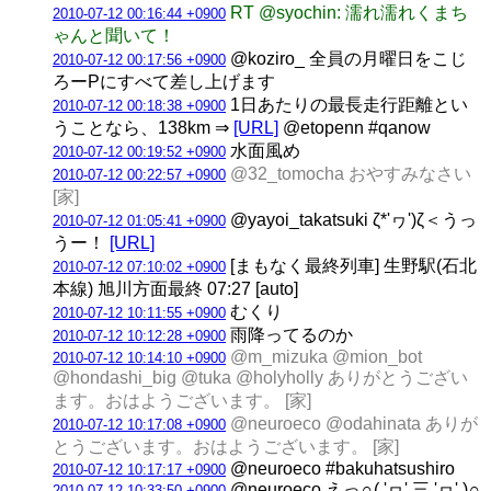
RT @syochin: 濡れ濡れくまち
2010-07-12 00:16:44 +0900
ゃんと聞いて！
@koziro_ 全員の月曜日をこじ
2010-07-12 00:17:56 +0900
ろーPにすべて差し上げます
1日あたりの最長走行距離とい
2010-07-12 00:18:38 +0900
うことなら、138km ⇒
[URL]
@etopenn #qanow
水面風め
2010-07-12 00:19:52 +0900
@32_tomocha おやすみなさい
2010-07-12 00:22:57 +0900
[家]
@yayoi_takatsuki ζ*'ヮ')ζ＜うっ
2010-07-12 01:05:41 +0900
うー！
[URL]
[まもなく最終列車] 生野駅(石北
2010-07-12 07:10:02 +0900
本線) 旭川方面最終 07:27 [auto]
むくり
2010-07-12 10:11:55 +0900
雨降ってるのか
2010-07-12 10:12:28 +0900
@m_mizuka @mion_bot
2010-07-12 10:14:10 +0900
@hondashi_big @tuka @holyholly ありがとうござい
ます。おはようございます。 [家]
@neuroeco @odahinata ありが
2010-07-12 10:17:08 +0900
とうございます。おはようございます。 [家]
@neuroeco #bakuhatsushiro
2010-07-12 10:17:17 +0900
@neuroeco えっ∩( 'ヮ' 三 'ヮ' )∩
2010-07-12 10:33:50 +0900