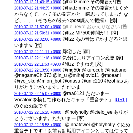
@hadzimme その発言が [携]
2010-07-12 21:43:15 +0900
@hadzimme その発言がよく分
2010-07-12 21:44:25 +0900
からなくて、ハヂモの発言かと一瞬思ってしまったな
ど、、、（そちらの過去のpost読んで把握） [携]
@LeLievre おかえりなさい [携]
2010-07-12 21:57:00 +0900
@ltzz MP500仲間が！ [携]
2010-07-12 21:59:31 +0900
@ltzz あの音はでかすぎると思
2010-07-12 22:02:06 +0900
いますｗ [携]
帰宅した [家]
2010-07-12 22:11:11 +0900
気分によりアイコン変更 [家]
2010-07-12 22:11:18 +0900
@ltzz ですねえ [家]
2010-07-12 22:11:53 +0900
@mg50r @kurocub @inabano
2010-07-12 22:13:58 +0900
@nagamaChi373 @in_u @mihajlovic11 @moeani
@ryo_skd @mion_bot @onasu @unic210 @zohias あ
りがとうございます。ただいまー
@raa0121 ただいまー
2010-07-12 22:15:07 +0900
Vocaloidを模して作られたキャラ「重音テト」
[URL]
のぐぬぬ版です。
. @holyholly @cielo_ee ありが
2010-07-12 22:15:25 +0900
とうございます。ただいまー [家]
. @innatewei @holyholly ぐぬぬ
2010-07-12 22:15:58 +0900
重音テトです！以前も副垢用アイコンとしては使って