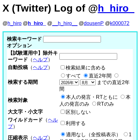
X (Twitter) Log of @
h_hiro_
@
h_hiro
@
h_hiro_
@
__h_hiro__
@
dousenP
@
k000072
検索キーワード
オプション
【試験運用中】除外キ
ーワード
（
ヘルプ
）
自動投稿
（
ヘルプ
）
検索結果に含める
すべて
直近2年間
検索する期間
までの直近2年
間
本人の発言・RTともに
本
検索対象
人の発言のみ
RTのみ
大文字・小文字
区別しない
ワイルドカード
（
ヘル
利用する
プ
）
適用なし（全投稿表示）
1
圧縮表示
（
ヘルプ
）