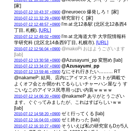
[家]
@neuroeco 爆発しろ！ [家]
2010-07-12 10:43:37 +0900
研究室行く [家]
2010-07-12 11:32:29 +0900
I'm at 北12条駅 (北区北12条西4
2010-07-12 12:48:57 +0900
丁目, 札幌).
[URL]
I'm at 北海道大学 大学院情報科
2010-07-12 12:49:02 +0900
学研究科 (北区北14条西9丁目, 札幌市).
[URL]
@makoPi おはようございます
2010-07-12 12:56:04 +0900
[lab]
@Azusayumi_pp 変態め [lab]
2010-07-12 13:30:58 +0900
@Azusayumi_pp
2010-07-12 13:34:07 +0900
なにそれ行きたい……… RT
2010-07-12 13:59:46 +0900
@nakameP: 結局、店内にアイマスイラストが満載で
よくオフ会とか開かれてるらしいチャーハン屋なう す
ごいなこのアイマス民専用っぽい内装ｗｗｗｗ
@nakameP ありがとうござい
2010-07-12 14:06:20 +0900
ます。ぐぐってみましたが、これはすばらしいｗｗ
[lab]
ゼミ行ってくる [lab]
2010-07-12 14:58:20 +0900
ゼミ終わった [lab]
2010-07-12 16:04:03 +0900
そういえば私の研究室もDが5人
2010-07-12 16:10:27 +0900