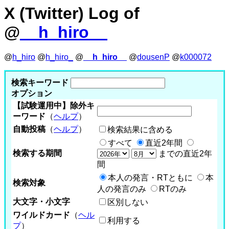
X (Twitter) Log of
@
__h_hiro__
@
h_hiro
@
h_hiro_
@
__h_hiro__
@
dousenP
@
k000072
検索キーワード
オプション
【試験運用中】除外キ
ーワード
（
ヘルプ
）
自動投稿
（
ヘルプ
）
検索結果に含める
すべて
直近2年間
検索する期間
までの直近2年
間
本人の発言・RTともに
本
検索対象
人の発言のみ
RTのみ
大文字・小文字
区別しない
ワイルドカード
（
ヘル
利用する
プ
）