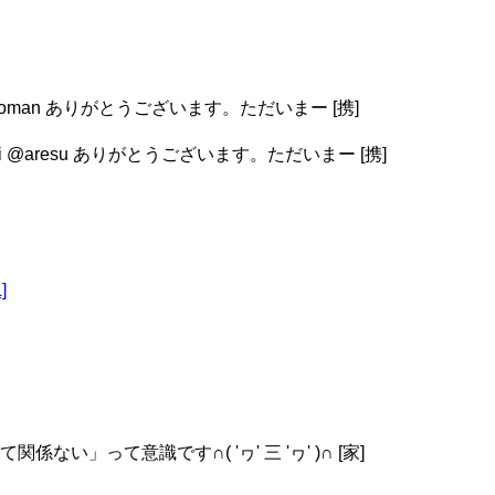
al @_metroman ありがとうございます。ただいまー [携]
ra_kamei @aresu ありがとうございます。ただいまー [携]
]
い」って意識です∩( 'ヮ' 三 'ヮ' )∩ [家]