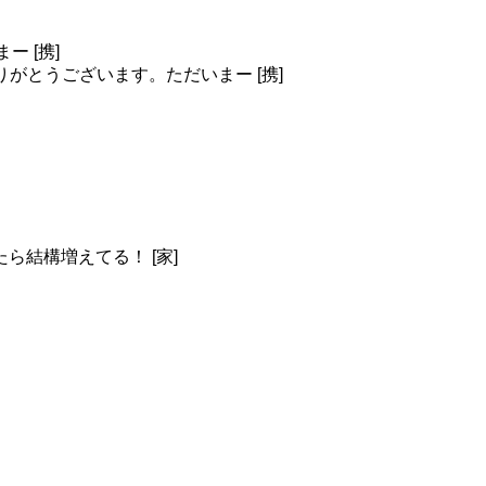
まー [携]
on_bot ありがとうございます。ただいまー [携]
結構増えてる！ [家]