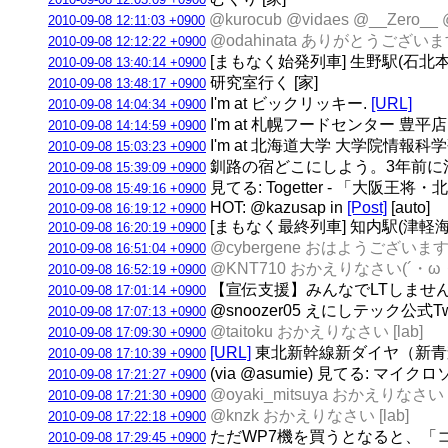
@kurocub @vidaes @__Ze
2010-09-08 12:11:03 +0900
@odahinata ありがとうござ
2010-09-08 12:12:22 +0900
[まもなく始発列車] 生野駅(石北本線) 
2010-09-08 13:40:14 +0900
研究室行く [家]
2010-09-08 13:48:17 +0900
I'm at ビックリッキー.
[URL]
2010-09-08 14:04:34 +0900
I'm at 札幌フードセンター 豊平店
2010-09-08 14:14:59 +0900
I'm at 北海道大学 大学院情報科学研
2010-09-08 15:03:23 +0900
釧路の宿どこにしよう。3年前に泊ま
2010-09-08 15:39:09 +0900
見てる: Togetter - 「大阪王将
2010-09-08 15:49:16 +0900
HOT: @kazusap in
[Post]
[auto]
2010-09-08 16:19:12 +0900
[まもなく最終列車] 知内駅(津軽海峡線)
2010-09-08 16:20:19 +0900
@cybergene おはようございます [
2010-09-08 16:51:04 +0900
@KNT710 おかえりなさい(´・ω・｀)
2010-09-08 16:52:19 +0900
【宣伝支援】みんなでLTしませんか？＠札幌
2010-09-08 17:01:14 +0900
@snoozer05 えにしテック公式Tw
2010-09-08 17:07:13 +0900
@taitoku おかえりなさい [lab]
2010-09-08 17:09:30 +0900
[URL]
東北新幹線新ダイヤ（新青森延
2010-09-08 17:10:39 +0900
(via @asumie) 見てる: マ
2010-09-08 17:21:27 +0900
@oyaki_mitsuya おかえりなさい [
2010-09-08 17:21:30 +0900
@knzk おかえりなさい [lab]
2010-09-08 17:22:18 +0900
ただWP7機を買うとなると、「
2010-09-08 17:29:45 +0900