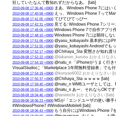
狂していたなんて数知れずだからなあ。 [lab]
まあ、Windows Phone 7
2010-09-08 17:36:46 +0900
えっ、Windows Phone 
2010-09-08 17:40:58 +0900
てぴてぴてっぴー
2010-09-08 17:41:05 +0900
見てる: Windows Phone
2010-09-08 17:42:31 +0900
Windows Phone 7で自作
2010-09-08 17:48:06 +0900
Windows Phone 7には期待しな
2010-09-08 17:48:10 +0900
@yasu_kobayashi 基本的には
2010-09-08 17:51:06 +0900
@yasu_kobayashi Andr
2010-09-08 17:51:55 +0900
@Chihaya_Sta 変態さが知れ渡り
2010-09-08 17:52:17 +0900
@takanon_kurusu おかえりなさい 
2010-09-08 17:52:22 +0900
@natu_n 「iPhoneがうま
2010-09-08 17:54:10 +0900
VisualStudioに「Marketplace 1年間無料登録券」で
@kunyao6002 おかえりなさい [la
2010-09-08 17:54:19 +0900
@Chihaya_Sta ｗｗｗｗ [lab]
2010-09-08 17:55:37 +0900
@natu_n WM6ユーザとしては、M
2010-09-08 17:59:40 +0900
@natu_n あー、それならOKですｗ 
2010-09-08 18:03:48 +0900
@tanekichi おかえりなさい [lab]
2010-09-08 18:04:46 +0900
MSが「エンドユーザの使い勝手
2010-09-08 18:06:23 +0900
#WindowsPhone7 #WindowsMobile6 [lab]
もう自分にはWindows Phone 
2010-09-08 18:06:43 +0900
@tsunamayo_ なんと、、、お疲れ