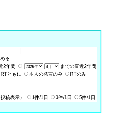
含める
近2年間
までの直近2年間
RTともに
本人の発言のみ
RTのみ
全投稿表示）
1件/1日
3件/1日
5件/1日