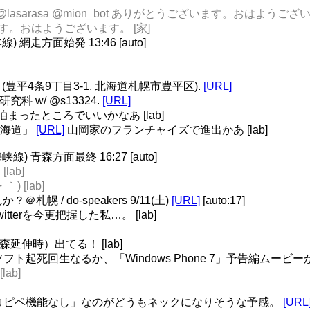
ro__ @lasarasa @mion_bot ありがとうございます。おはようござ
います。おはようございます。 [家]
網走方面始発 13:46 [auto]
 (豊平4条9丁目3-1, 北海道札幌市豊平区).
[URL]
究科 w/ @s13324.
[URL]
ったところでいいかなあ [lab]
・北海道」
[URL]
山岡家のフランチャイズで進出かあ [lab]
 青森方面最終 16:27 [auto]
lab]
 [lab]
 / do-speakers 9/11(土)
[URL]
[auto:17]
itterを今更把握した私…。 [lab]
伸時）出てる！ [lab]
イクロソフト起死回生なるか、「Windows Phone 7」予告編ムービー
lab]
コピペ機能なし」なのがどうもネックになりそうな予感。
[URL