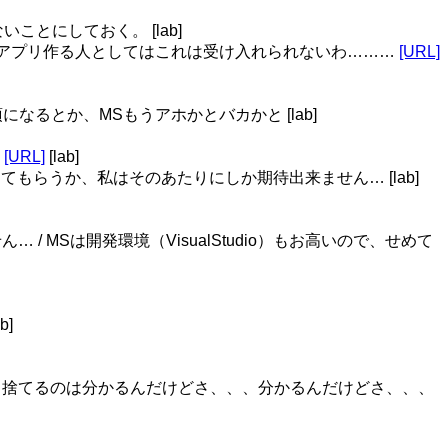
ことにしておく。 [lab]
 自分でアプリ作る人としてはこれは受け入れられないわ………
[URL]
須になるとか、MSもうアホかとバカかと [lab]
リ
[URL]
[lab]
もっと頑張ってもらうか、私はそのあたりにしか期待出来ません… [lab]
 / MSは開発環境（VisualStudio）もお高いので、せめて
b]
り捨てるのは分かるんだけどさ、、、分かるんだけどさ、、、