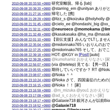
研究室離脱。帰る [lab]
2010-09-08 20:33:50 +0900
@starring_em @unityan あ
2010-09-08 20:39:20 +0900
帰宅した [携]
2010-09-08 21:27:16 +0900
@ltzz_s @koizuka @holyh
2010-09-08 21:28:29 +0900
@cielo_ee @hondashi_big @
2010-09-08 21:31:45 +0900
@neuroeco @momokama @limi
2010-09-08 21:32:11 +0900
@kasakasaka @ha_ma @masa
2010-09-08 21:32:49 +0900
【宣伝支援】みんなでLTしませんか？＠札幌
2010-09-08 22:01:10 +0900
@midorinako765 いおりんの
2010-09-08 22:35:04 +0900
@midorinako765 そして
2010-09-08 22:37:25 +0900
HOT: @KGY in
[Post]
[auto]
2010-09-08 22:39:18 +0900
@kumohamiz おかえりなさい [家
2010-09-08 22:39:28 +0900
(via @tetetep) 見てる:
2010-09-08 22:56:07 +0900
期待していいですか？ RT @Nok
2010-09-08 23:05:55 +0900
@Noka ＾＾
2010-09-08 23:08:07 +0900
@Noka さて、四国遠征のための
2010-09-08 23:10:24 +0900
@Noka ！！ [家]
2010-09-08 23:16:15 +0900
. @m_mizuka @you1 おかえりな
2010-09-08 23:16:59 +0900
@ad_s_c おかえりなさい [家]
2010-09-08 23:17:09 +0900
@Galaxie718 銀河さんが以前
2010-09-08 23:18:17 +0900
@Galaxie718
2010-09-08 23:18:52 +0900
remove @liminazend