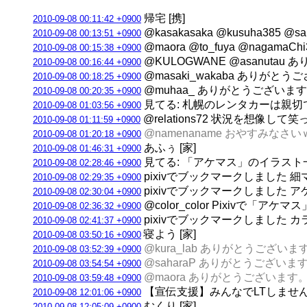
帰宅 [携]
2010-09-08 00:11:42 +0900
@kasakasaka @kusuha385 
2010-09-08 00:13:51 +0900
@maora @to_fuya @nagamaC
2010-09-08 00:15:38 +0900
@KULOGWANE @asanuta
2010-09-08 00:16:44 +0900
@masaki_wakaba ありがと
2010-09-08 00:18:25 +0900
@muhaa_ ありがとうございます
2010-09-08 00:20:35 +0900
見てる: 札幌のレンタカーは親
2010-09-08 01:03:56 +0900
@relations72 状況を想像して
2010-09-08 01:11:59 +0900
@namenaname おやすみなさいｗ
2010-09-08 01:20:18 +0900
あふぅ [家]
2010-09-08 01:46:31 +0900
見てる: 「アケマス」のイラスト一覧 
2010-09-08 02:28:46 +0900
pixivでブックマークしました 細
2010-09-08 02:29:35 +0900
pixivでブックマークしました 
2010-09-08 02:30:04 +0900
@color_color Pixivで「
2010-09-08 02:36:32 +0900
pixivでブックマークしました カ
2010-09-08 02:41:37 +0900
寝よう [家]
2010-09-08 03:50:16 +0900
@kura_lab ありがとうござい
2010-09-08 03:52:39 +0900
@saharaP ありがとうございま
2010-09-08 03:54:54 +0900
@maora ありがとうございます
2010-09-08 03:59:48 +0900
【宣伝支援】みんなでLTしませんか？＠札幌
2010-09-08 12:01:06 +0900
むくり [家]
2010-09-08 12:05:09 +0900