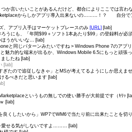
にはいくつか言いたいことがあるんだけど、都合によりここでは言わない
7ってMarketplaceからしかアプリ導入出来ないの………！？
 7シリーズ、アプリ入手はマーケットプレースのみ
[URL]
[lab]
アプリ作ろうにも、「年間$99＋ソフト1本あたり$99」の登録料が必
いほうがいいな… [lab]
iPhoneと同じパターンみたいですね > Windows Phone 7のアプ
oidでもっと魅力的な端末が出るか、Windows Mobile 6.5に
ましたね [lab]
[lab]
く行きすぎたので追従しなきゃ」とMSが考えてるようにしか思えません…
も付けるべきだと思います [lab]
b]
arketplaceというもの無しでの使い勝手が大前提です（ｷﾘｯ [la
[lab]
を良くしたいから」WP7でWM6で当たり前に出来たことを切
7を愛せる気がしないですよ……… [lab]
様です [lab]