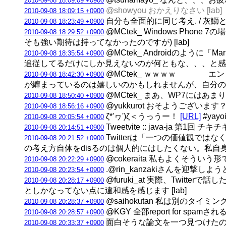
2010-09-08 18:09:09 +0900
@showyou おかえりなさい [lab]
2010-09-08 18:09:15 +0900
自分も全面的に同じ考え. / 灰鰤とWi
2010-09-08 18:23:49 +0900
@MCtek_ Windows Ph
2010-09-08 18:29:52 +0900
そも強い期待は持ってなかったのですが) [lab]
@MCtek_ Androidのよう
2010-09-08 18:35:54 +0900
追従してるだけにしか見えないのが何ともな、、、と感じます
@MCtek_ ｗｗｗｗ エンド
2010-09-08 18:42:30 +0900
が纏まっているのは嬉しいのかもしれませんが、自分の
@MCtek_ まあ、WP7にはあま
2010-09-08 18:50:40 +0900
@yukkurot おそようございます？ [
2010-09-08 18:56:16 +0900
ζ*'ヮ')ζ＜うっうー！
[URL]
#yay
2010-09-08 20:05:54 +0900
Tweetvite :: java-j
2010-09-08 20:14:51 +0900
Twitterは「一つの価値観
2010-09-08 20:21:52 +0900
の考え方自体をdisるのは個人的にはしたくない。私自身
@cokeraita 私もよくそういう形
2010-09-08 20:22:29 +0900
.@rin_kanzakiさんを迎撃し
2010-09-08 20:23:54 +0900
@furuki_at 実際、Twit
2010-09-08 20:28:17 +0900
としかなってない点に違和感を感じます [lab]
@saihokutan 私は別のタイミ
2010-09-08 20:28:37 +0900
@KGY 全部report for spam
2010-09-08 20:28:57 +0900
面白そうな論文を一つ見つけたので
2010-09-08 20:33:37 +0900