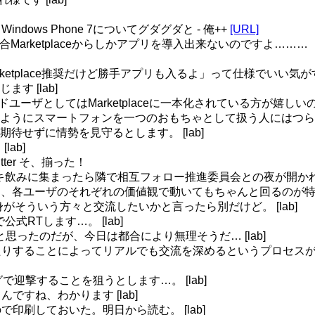
ndows Phone 7についてグダグダと - 俺++
[URL]
one 7の場合Marketplaceからしかアプリを導入出来ないので
に「Marketplace推奨だけど勝手アプリも入るよ」って仕様でいい
 [lab]
ユーザとしてはMarketplaceに一本化されている方が嬉
ようにスマートフォンを一つのおもちゃとして扱う人にはつら
り期待せずに情勢を見守るとします。 [lab]
lab]
oitter そ、揃った！
a 第1回 チキチキ飲みに集まったら隣で相互フォロー推進委員会との夜が開
ではなく、各ユーザのそれぞれの価値観で動いてもちゃんと回るの
がそういう方々と交流したいかと言ったら別だけど。 [lab]
で公式RTします…。 [lab]
ようと思ったのだが、今日は都合により無理そうだ… [lab]
terで話したりすることによってリアルでも交流を深めるというプロセスが
ングで迎撃することを狙うとします…。 [lab]
されるんですね、わかります [lab]
印刷しておいた。明日から読む。 [lab]