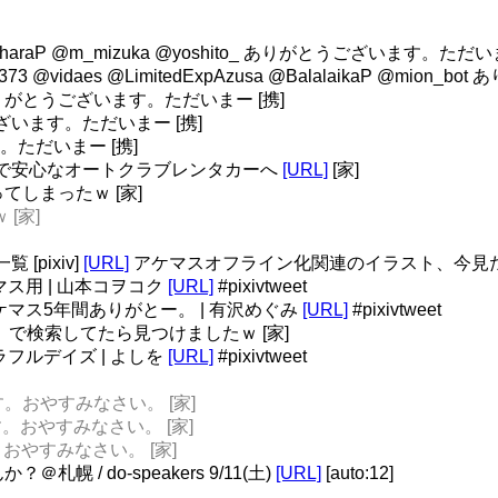
@saharaP @m_mizuka @yoshito_ ありがとうございます。ただい
hi373 @vidaes @LimitedExpAzusa @BalalaikaP @mi
u ありがとうございます。ただいまー [携]
うございます。ただいまー [携]
。ただいまー [携]
切で安心なオートクラブレンタカーへ
[URL]
[家]
笑ってしまったｗ [家]
 [家]
[pixiv]
[URL]
アケマスオフライン化関連のイラスト、今見たら
マス用 | 山本コヲコク
[URL]
#pixivtweet
アケマス5年間ありがとー。 | 有沢めぐみ
[URL]
#pixivtweet
アケマス」で検索してたら見つけましたｗ [家]
ラフルデイズ | よしを
[URL]
#pixivtweet
ます。おやすみなさい。 [家]
す。おやすみなさい。 [家]
。おやすみなさい。 [家]
 / do-speakers 9/11(土)
[URL]
[auto:12]