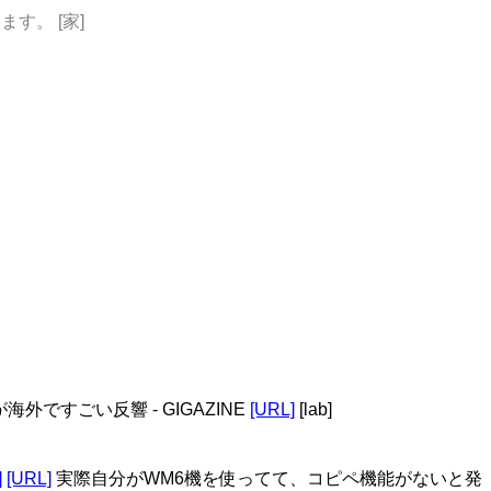
います。 [家]
が海外ですごい反響 - GIGAZINE
[URL]
[lab]
]
[URL]
実際自分がWM6機を使ってて、コピペ機能がないと発