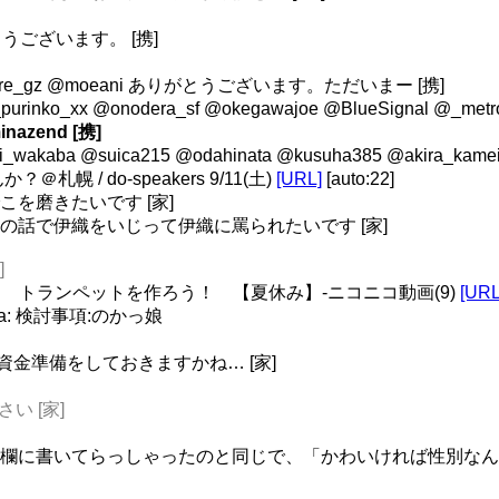
りがとうございます。 [携]
olly @re_gz @moeani ありがとうございます。ただいまー [携]
xx_purinko_xx @onodera_sf @okegawajoe @BlueSign
nazend [携]
ki_wakaba @suica215 @odahinata @kusuha385 @aki
 / do-speakers 9/11(土)
[URL]
[auto:22]
おでこを磨きたいです [家]
、おでこの話で伊織をいじって伊織に罵られたいです [家]
]
 【男一匹】 トランペットを作ろう！ 【夏休み】‐ニコニコ動画(9)
[URL
a: 検討事項:のかっ娘
資金準備をしておきますかね… [家]
さい [家]
Bio欄に書いてらっしゃったのと同じで、「かわいければ性別なんて関係な