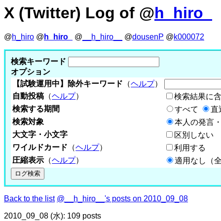
X (Twitter) Log of @
h_hiro_
@
h_hiro
@
h_hiro_
@
__h_hiro__
@
dousenP
@
k000072
検索キーワード
オプション
【試験運用中】除外キーワード
（
ヘルプ
）
自動投稿
（
ヘルプ
）
検索結果に
検索する期間
すべて
直
検索対象
本人の発言・
大文字・小文字
区別しない
ワイルドカード
（
ヘルプ
）
利用する
圧縮表示
（
ヘルプ
）
適用なし（
Back to the list
@__h_hiro__'s posts on 2010_09_08
2010_09_08 (水): 109 posts