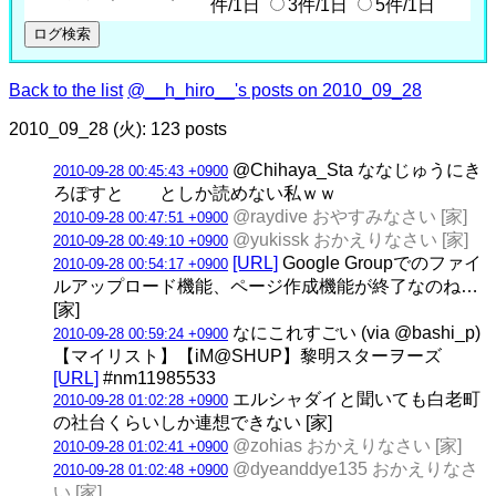
件/1日
3件/1日
5件/1日
Back to the list
@__h_hiro__'s posts on 2010_09_28
2010_09_28 (火): 123 posts
@Chihaya_Sta ななじゅうにき
2010-09-28 00:45:43 +0900
ろぽすと としか読めない私ｗｗ
@raydive おやすみなさい [家]
2010-09-28 00:47:51 +0900
@yukissk おかえりなさい [家]
2010-09-28 00:49:10 +0900
[URL]
Google Groupでのファイ
2010-09-28 00:54:17 +0900
ルアップロード機能、ページ作成機能が終了なのね…
[家]
なにこれすごい (via @bashi_p)
2010-09-28 00:59:24 +0900
【マイリスト】【iM@SHUP】黎明スターヲーズ
[URL]
#nm11985533
エルシャダイと聞いても白老町
2010-09-28 01:02:28 +0900
の社台くらいしか連想できない [家]
@zohias おかえりなさい [家]
2010-09-28 01:02:41 +0900
@dyeanddye135 おかえりなさ
2010-09-28 01:02:48 +0900
い [家]