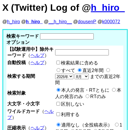
X (Twitter) Log of @
h_hiro_
@
h_hiro
@
h_hiro_
@
__h_hiro__
@
dousenP
@
k000072
検索キーワード
オプション
【試験運用中】除外キ
ーワード
（
ヘルプ
）
自動投稿
（
ヘルプ
）
検索結果に含める
すべて
直近2年間
検索する期間
までの直近2年
間
本人の発言・RTともに
本
検索対象
人の発言のみ
RTのみ
大文字・小文字
区別しない
ワイルドカード
（
ヘル
利用する
プ
）
適用なし（全投稿表示）
1
圧縮表示
（
ヘルプ
）