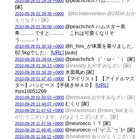
@peachchch ハム………！？
2010-09-28 01:28:29 +0900
[家]
. @kichidenseiken @24DA おか
2010-09-28 01:28:38 +0900
えりなさい [家]
@peachchch ハムスター美
2010-09-28 01:30:09 +0900
希………ですと……… これは可愛くなりそ
う………！
@h_hiro_が体重を量りました。
2010-09-28 01:30:19 +0900
82.5kgでした。
[URL]
[auto]
@peachchch （´・ω・｀） [家]
2010-09-28 01:34:04 +0900
@irasally おやすみなさい [家]
2010-09-28 01:34:13 +0900
水面風め [家]
2010-09-28 01:34:20 +0900
【マイリスト】【アイドルマス
2010-09-28 01:47:43 +0900
ター】ハッピース【手描きＭＡＤ】
[URL]
#sm10051299
@tomsawa おやすみなさい [家]
2010-09-28 01:50:53 +0900
むくり [家]
2010-09-28 11:44:07 +0900
@mineorrison @mion_bot あり
2010-09-28 11:47:53 +0900
がとうございます。おはようございます。 [家]
@neuroeco ！？ [家]
2010-09-28 11:47:58 +0900
@neuroeco ∩( 'ヮ' 三 'ヮ' )∩ [家]
2010-09-28 11:49:45 +0900
@ooabikoo ありがとうございま
2010-09-28 11:54:12 +0900