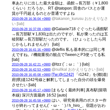
車あたりに出した最大金額は、函館→長万部（￥1,800
くらい）だろうか。 RT @tatopon: 田舎のバスとか運
賃が千円超えるのとか普通ですよね
@takanon_kurusu おかえりなさ
2010-09-28 16:36:04 +0900
い [lab]
@Galaxie718 ぐぐったら函館駅
2010-09-28 16:37:09 +0900
→長万部駅￥1,830は出たのですが、私が乗ったのは五
稜郭駅→長万部駅だったのです。（ひょっとしたら同
じかもしれませんが） [lab]
@deflis 私も基本的には同じ考
2010-09-28 16:41:16 +0900
えですね。/ 機能重視の観点でTweenとP3使ってる私
[lab]
@ltzz (´；ω；｀) [lab]
2010-09-28 16:42:21 +0900
@nullkal おかえりなさい [lab]
2010-09-28 16:42:53 +0900
[Tw:@r1242]
「r1242」を(都|道|
2010-09-28 16:45:08 +0900
府|県)道1242号線と解釈してしまった自分の頭を爆発
させたい [lab]
[まもなく最終列車] 真布駅(留萌
2010-09-28 16:45:17 +0900
本線) 深川方面最終 16:52 [auto]
はい、研究発表用のポスター作
2010-09-28 16:45:58 +0900
りが終わってません(´・ω・｀) / h_hiro_、宿題がおわ