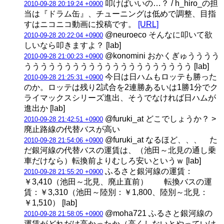
叩けばいいの…？ / h_hiro_の担
2010-09-28 20:19:24 +0900
当は『ドラム缶』、チューニングは低めで調整、目指
すはニコニコ動画に投稿です。
[URL]
@neuroeco そんなに叩いて欲
2010-09-28 20:22:04 +0900
しいなら叩きますよ？ [lab]
@konomini おかくぎゅうううう
2010-09-28 21:00:23 +0900
ううううううううううううううううううううう [lab]
今日は日ハムもロッテも勝った
2010-09-28 21:25:31 +0900
のか。ロッテは残り2試合を2連勝あるいは1勝1分でク
ライマックスシリーズ進出、そうでなければ日ハムが
進出か [lab]
@furuki_at どこでしょうか？ >
2010-09-28 21:42:51 +0900
廃止路線の代替バスが高い
@furuki_at なるほど、、、 た
2010-09-28 21:54:06 +0900
だ銀河線の代替バスの運賃は、（池田～北見の通し乗
車だけなら）転換前よりむしろ安いというｗ [lab]
ふるさと銀河線の運賃：
2010-09-28 21:55:20 +0900
￥3,410（池田～北見、廃止直前） 転換バスの運
賃：￥3,310（池田～陸別：￥1,800、陸別～北見：
￥1,510） [lab]
@moha721 ふるさと銀河線の
2010-09-28 21:58:05 +0900
運賃がどれだけ高かったか（高くしないとやっていけ