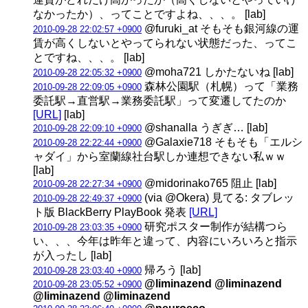
なかったか）、ってことですよね、、、。 [lab]
@furuki_at そもそも銀河線の運
2010-09-28 22:02:57 +0900
賃が高くしないとやってられない状態だった、ってこ
とですね、、、。 [lab]
@moha721 しかたないね [lab]
2010-09-28 22:05:32 +0900
森林公園駅（札幌）って「業務
2010-09-28 22:09:05 +0900
委託駅→直営駅→業務委託駅」って変遷してたのか
[URL]
[lab]
@shanalla うぎぎ… [lab]
2010-09-28 22:09:10 +0900
@Galaxie718 そもそも「エルシ
2010-09-28 22:22:44 +0900
ャダイ」から室蘭線社台駅しか連想できない私ｗｗ
[lab]
@midorinako765 阻止 [lab]
2010-09-28 22:27:34 +0900
(via @Okera) 見てる: タブレッ
2010-09-28 22:49:37 +0900
ト版 BlackBerry PlayBook 発表
[URL]
研究ポスター制作が結構つら
2010-09-28 23:03:35 +0900
い、、、今年は昨年と違って、内容にいろいろと指示
が入ったし [lab]
帰ろう [lab]
2010-09-28 23:03:40 +0900
@liminazend @liminazend
2010-09-28 23:05:52 +0900
@liminazend @liminazend