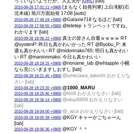
っていないようだが、大丈夫か
[URL]
[lab]
[まもなく始発列車] 上白滝駅(石
2010-09-28 17:01:11 +0900
北本線) 旭川方面始発 17:08 [auto]
@Galaxie718 なるほど [lab]
2010-09-28 17:49:24 +0900
@tetetep トランペットですね、
2010-09-28 17:58:55 +0900
わかります [lab]
真士の皆さん自重ｗｗｗｗ RT
2010-09-28 18:06:22 +0900
@syotenP: 昨日も真かわいかった RT @Byobu_P: 来
週も真かわいい RT @midorinako765: 明日も真かわい
い RT @maninnmako: 今日も真かわいい
@noname_lab @whtapple 小幌
2010-09-28 18:19:15 +0900
なら見にいきますしおすし [lab]
@umezawa_takeshi おかえりな
2010-09-28 18:21:45 +0900
さい [lab]
@1000_MARU
2010-09-28 18:23:20 +0900
@tos8 おかえりなさい [lab]
2010-09-28 18:25:46 +0900
@okaz6809 おかえりなさい
2010-09-28 18:36:14 +0900
[lab]
@_aica おかえりなさい [lab]
2010-09-28 19:04:00 +0900
@KGY キャーかごちゃーん
2010-09-28 19:05:39 +0900
[lab]
@KGY ＾＾
2010-09-28 19:06:36 +0900