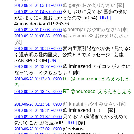
@igaryo おかえりなさい [家]
2010-09-28 01:03:13 +0900
久しぶりに見てる: 雪歩の寝顔
2010-09-28 01:04:50 +0900
があまりにも愛おしかったので.. (0:54)
[URL]
#nicovideo #sm11926376
@aorenjar おやすみなさい [家]
2010-09-28 01:07:08 +0900
@caesium133 おかえりなさい
2010-09-28 01:08:35 +0900
[家]
愛内里菜引退なのかあ / 見てる:
2010-09-28 01:10:39 +0900
引退表明の愛内里菜、公式ＨＰでメッセージ - 芸能 -
SANSPO.COM
[URL]
@liminazend アイコンがミクに
2010-09-28 01:13:27 +0900
なってる！ミクもふもふ！ [家]
RT @liminazend: えろえろしえ
2010-09-28 01:13:40 +0900
ろー
RT @neuroeco: えろえろしえろ
2010-09-28 01:13:45 +0900
～
@rkmathi おやすみなさい [家]
2010-09-28 01:13:51 +0900
@liminazend ！！！ [家]
2010-09-28 01:15:34 +0900
見てる: 25歳過ぎてから初めて
2010-09-28 01:21:32 +0900
気づくこと ぶる速-VIP
[URL]
[家]
@celsius_
2010-09-28 01:23:02 +0900