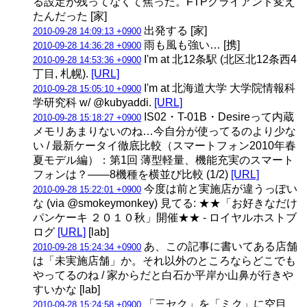
る設定が残ってなくて焦った。FTPクライアント変え
たんだった [家]
出発する [家]
2010-09-28 14:09:13 +0900
雨も風も強い… [携]
2010-09-28 14:36:28 +0900
I'm at 北12条駅 (北区北12条西4
2010-09-28 14:53:36 +0900
丁目, 札幌).
[URL]
I'm at 北海道大学 大学院情報科
2010-09-28 15:05:10 +0900
学研究科 w/ @kubyaddi.
[URL]
IS02・T-01B・Desireって内蔵
2010-09-28 15:18:27 +0900
メモリあまりないのね…今自分が使ってるのより少な
い / 最新ケータイ徹底比較（スマートフォン2010年春
夏モデル編）：第1回 薄型軽量、機能充実のスマート
フォンは？——8機種を横並び比較 (1/2)
[URL]
今度は前と実施店が違うっぽい
2010-09-28 15:22:01 +0900
な (via @smokeymonkey) 見てる: ★★「お好きなだけ
パンケーキ ２０１０秋」開催★★ - ロイヤルホストブ
ログ
[URL]
[lab]
あ、この記事に書いてある店舗
2010-09-28 15:24:34 +0900
は「未実施店舗」か。それ以外のところならどこでも
やってるのね / 家からだと白石か平岸か山鼻が行きや
すいかな [lab]
「三セク」を「ミク」に空目
2010-09-28 15:24:58 +0900