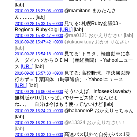
[lab]
@mamitann まみたんさ
2010-09-28 15:27:06 +0900
ん……… [lab]
見てる: 札幌Ruby会議03 -
2010-09-28 15:33:15 +0900
Regional RubyKaigi
[URL]
[lab]
@raa0121 おかえりなさい [lab]
2010-09-28 15:42:47 +0900
@ukuuyikuuy おかえりなさい
2010-09-28 15:47:42 +0900
[lab]
見てる: トヨタ、軽自動車に参
2010-09-28 15:54:18 +0900
入 ダイハツからＯＥＭ （産経新聞） - Yahoo!ニュー
ス
[URL]
[lab]
見てる: 高校野球、準決勝以降
2010-09-28 15:57:30 +0900
行わず＝千葉国体 （時事通信） - Yahoo!ニュース
[URL]
[lab]
そういえば、infoseek iswebの
2010-09-28 16:06:08 +0900
無料版が10月いっぱいでサービス終了なんだよ
ね…。 自分は今はもう使ってないけど [lab]
@habaneroP おかえりっちゃん
2010-09-28 16:24:20 +0900
[lab]
@s13324 おかえりなさい！
2010-09-28 16:29:10 +0900
[lab]
高速バス以外で自分がバス1乗
2010-09-28 16:32:10 +0900