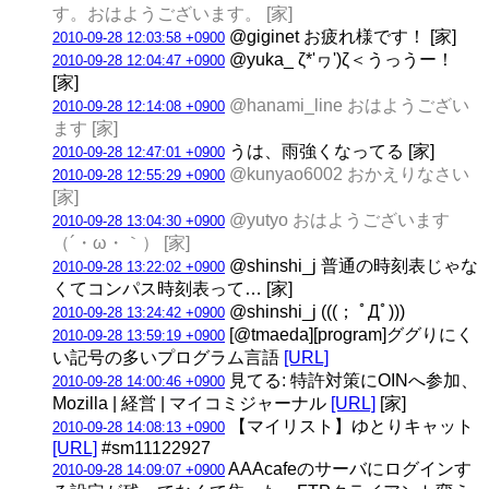
す。おはようございます。 [家]
@giginet お疲れ様です！ [家]
2010-09-28 12:03:58 +0900
@yuka_ ζ*'ヮ')ζ＜うっうー！
2010-09-28 12:04:47 +0900
[家]
@hanami_line おはようござい
2010-09-28 12:14:08 +0900
ます [家]
うは、雨強くなってる [家]
2010-09-28 12:47:01 +0900
@kunyao6002 おかえりなさい
2010-09-28 12:55:29 +0900
[家]
@yutyo おはようございます
2010-09-28 13:04:30 +0900
（´・ω・｀） [家]
@shinshi_j 普通の時刻表じゃな
2010-09-28 13:22:02 +0900
くてコンパス時刻表って… [家]
@shinshi_j (((； ﾟДﾟ)))
2010-09-28 13:24:42 +0900
[@tmaeda][program]ググりにく
2010-09-28 13:59:19 +0900
い記号の多いプログラム言語
[URL]
見てる: 特許対策にOINへ参加、
2010-09-28 14:00:46 +0900
Mozilla | 経営 | マイコミジャーナル
[URL]
[家]
【マイリスト】ゆとりキャット
2010-09-28 14:08:13 +0900
[URL]
#sm11122927
AAAcafeのサーバにログインす
2010-09-28 14:09:07 +0900