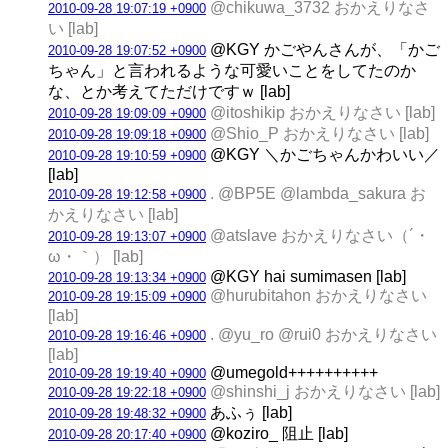
@chikuwa_3732 おかえりなさ
2010-09-28 19:07:19 +0900
い [lab]
@KGY かごやんさんが、「かご
2010-09-28 19:07:52 +0900
ちゃん」と言われるような可愛いことをしてたのか
な、とか考えてただけですｗ [lab]
@itoshikip おかえりなさい [lab]
2010-09-28 19:09:09 +0900
@Shio_P おかえりなさい [lab]
2010-09-28 19:09:18 +0900
@KGY ＼かごちゃんかわいい／
2010-09-28 19:10:59 +0900
[lab]
. @BP5E @lambda_sakura お
2010-09-28 19:12:58 +0900
かえりなさい [lab]
@atslave おかえりなさい（´・
2010-09-28 19:13:07 +0900
ω・｀） [lab]
@KGY hai sumimasen [lab]
2010-09-28 19:13:34 +0900
@hurubitahon おかえりなさい
2010-09-28 19:15:09 +0900
[lab]
. @yu_ro @rui0 おかえりなさい
2010-09-28 19:16:46 +0900
[lab]
@umegold++++++++++
2010-09-28 19:19:40 +0900
@shinshi_j おかえりなさい [lab]
2010-09-28 19:22:18 +0900
あふぅ [lab]
2010-09-28 19:48:32 +0900
@koziro_ 阻止 [lab]
2010-09-28 20:17:40 +0900