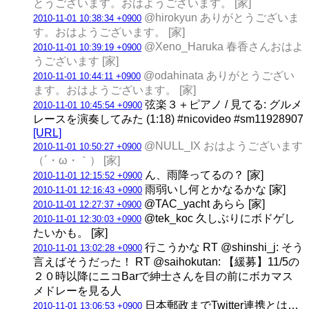
とうございます。おはようございます。 [家]
@hirokyun ありがとうございま
2010-11-01 10:38:34 +0900
す。おはようございます。 [家]
@Xeno_Haruka 春香さんおはよ
2010-11-01 10:39:19 +0900
うございます [家]
@odahinata ありがとうござい
2010-11-01 10:44:11 +0900
ます。おはようございます。 [家]
弦楽３＋ピアノ / 見てる: グルメ
2010-11-01 10:45:54 +0900
レースを演奏してみた (1:18) #nicovideo #sm11928907
[URL]
@NULL_IX おはようございます
2010-11-01 10:50:27 +0900
（´・ω・｀） [家]
ん、雨降ってるの？ [家]
2010-11-01 12:15:52 +0900
雨弱いし何とかなるかな [家]
2010-11-01 12:16:43 +0900
@TAC_yacht あらら [家]
2010-11-01 12:27:37 +0900
@tek_koc 久しぶりにボドゲし
2010-11-01 12:30:03 +0900
たいかも。 [家]
行こうかな RT @shinshi_j: そう
2010-11-01 13:02:28 +0900
言えばそうだった！ RT @saihokutan: 【緩募】11/5の
２０時以降にニコBarで紳士さんを目の前にボカマス
メドレーを見る人
日本郵政までTwitter連携とは…
2010-11-01 13:06:53 +0900