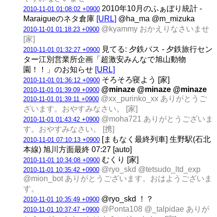
2010年10月のふぁぼり統計 -
2010-11-01 01:08:02 +0900
Maraigueのネタ倉庫
[URL]
@ha_ma @m_mizuka
@kyammy おかえりなさいませ
2010-11-01 01:18:23 +0900
[家]
見てる: 夕鉄バス - 夕鉄旅行セン
2010-11-01 01:32:27 +0900
ター江別営業所企画「超激安みんなで旭山動物
園！！」のお知らせ
[URL]
そろそろ寝よう [家]
2010-11-01 01:36:12 +0900
@minaze @minaze @minaze
2010-11-01 01:39:09 +0900
@xx_purinko_xx ありがとうご
2010-11-01 01:39:11 +0900
ざいます。おやすみなさい。 [家]
@moha721 ありがとうございま
2010-11-01 01:43:42 +0900
す。おやすみなさい。 [携]
[まもなく最終列車] 生野駅(石北
2010-11-01 07:10:13 +0900
本線) 旭川方面最終 07:27 [auto]
むくり [家]
2010-11-01 10:34:08 +0900
@ryo_skd @tetsudo_ltd_exp
2010-11-01 10:35:42 +0900
@mion_bot ありがとうございます。おはようございま
す。
@ryo_skd ！？
2010-11-01 10:35:49 +0900
@Ponta108 @_talpidae ありが
2010-11-01 10:37:47 +0900