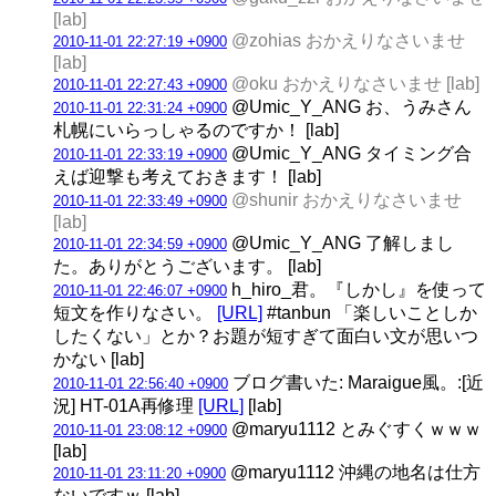
[lab]
@zohias おかえりなさいませ
2010-11-01 22:27:19 +0900
[lab]
@oku おかえりなさいませ [lab]
2010-11-01 22:27:43 +0900
@Umic_Y_ANG お、うみさん
2010-11-01 22:31:24 +0900
札幌にいらっしゃるのですか！ [lab]
@Umic_Y_ANG タイミング合
2010-11-01 22:33:19 +0900
えば迎撃も考えておきます！ [lab]
@shunir おかえりなさいませ
2010-11-01 22:33:49 +0900
[lab]
@Umic_Y_ANG 了解しまし
2010-11-01 22:34:59 +0900
た。ありがとうございます。 [lab]
h_hiro_君。『しかし』を使って
2010-11-01 22:46:07 +0900
短文を作りなさい。
[URL]
#tanbun 「楽しいことしか
したくない」とか？お題が短すぎて面白い文が思いつ
かない [lab]
ブログ書いた: Maraigue風。:[近
2010-11-01 22:56:40 +0900
況] HT-01A再修理
[URL]
[lab]
@maryu1112 とみぐすくｗｗｗ
2010-11-01 23:08:12 +0900
[lab]
@maryu1112 沖縄の地名は仕方
2010-11-01 23:11:20 +0900
ないですｗ [lab]