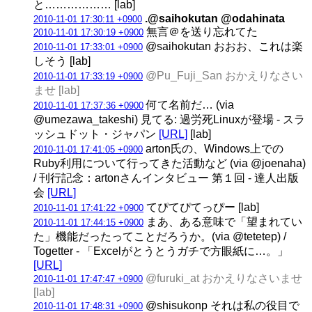
と……………… [lab]
.@saihokutan @odahinata
2010-11-01 17:30:11 +0900
無言＠を送り忘れてた
2010-11-01 17:30:19 +0900
@saihokutan おおお、これは楽
2010-11-01 17:33:01 +0900
しそう [lab]
@Pu_Fuji_San おかえりなさい
2010-11-01 17:33:19 +0900
ませ [lab]
何て名前だ… (via
2010-11-01 17:37:36 +0900
@umezawa_takeshi) 見てる: 過労死Linuxが登場 - スラ
ッシュドット・ジャパン
[URL]
[lab]
arton氏の、Windows上での
2010-11-01 17:41:05 +0900
Ruby利用について行ってきた活動など (via @joenaha)
/ 刊行記念：artonさんインタビュー 第１回 - 達人出版
会
[URL]
てぴてぴてっぴー [lab]
2010-11-01 17:41:22 +0900
まあ、ある意味で「望まれてい
2010-11-01 17:44:15 +0900
た」機能だったってことだろうか。(via @tetetep) /
Togetter - 「Excelがとうとうガチで方眼紙に…。」
[URL]
@furuki_at おかえりなさいませ
2010-11-01 17:47:47 +0900
[lab]
@shisukonp それは私の役目で
2010-11-01 17:48:31 +0900