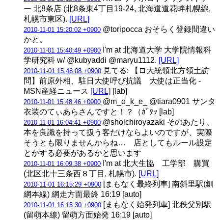
ー 北8条店 (北8条東4丁目19-24, 北海道道花畔札幌線,
札幌市東区).
[URL]
@toripocca おそらく登録間違い
2010-11-01 15:20:02 +0900
かと。
I'm at 北海道大学 大学院情報科
2010-11-01 15:40:49 +0900
学研究科 w/ @kubyaddi @maryu1112.
[URL]
見てる: 【ロ大統領北方領土訪
2010-11-01 15:48:08 +0900
問】前原外相、駐日大使呼び抗議 大使は正当化 -
MSN産経ニュース
[URL]
[lab]
@m_o_k_e_ @tiara0901 サンタ
2010-11-01 15:48:46 +0900
衣装のてぃあらさんですと！？（ｶﾞﾀｯ [lab]
@shoichiroyazaki そのあたり、
2010-11-01 16:04:41 +0900
本を良識を持って扱う客だけならよいのですが、実際
そうとも限りませんからね… 店としてもルール設定
とかする必要があるかと思います
I'm at 北大生協 工学部 購買
2010-11-01 16:09:38 +0900
(北区北十三条西８丁目, 札幌市).
[URL]
[まもなく最終列車] 南斜里駅(釧
2010-11-01 16:15:29 +0900
網本線) 網走方面最終 16:19 [auto]
[まもなく始発列車] 北秩父別駅
2010-11-01 16:15:30 +0900
(留萌本線) 留萌方面始発 16:19 [auto]