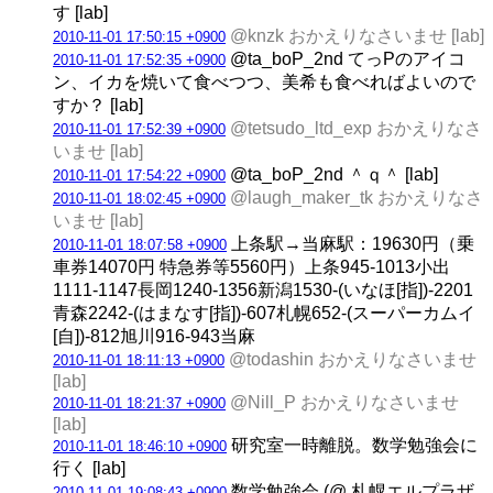
す [lab]
@knzk おかえりなさいませ [lab]
2010-11-01 17:50:15 +0900
@ta_boP_2nd てっPのアイコ
2010-11-01 17:52:35 +0900
ン、イカを焼いて食べつつ、美希も食べればよいので
すか？ [lab]
@tetsudo_ltd_exp おかえりなさ
2010-11-01 17:52:39 +0900
いませ [lab]
@ta_boP_2nd ＾ｑ＾ [lab]
2010-11-01 17:54:22 +0900
@laugh_maker_tk おかえりなさ
2010-11-01 18:02:45 +0900
いませ [lab]
上条駅→当麻駅：19630円（乗
2010-11-01 18:07:58 +0900
車券14070円 特急券等5560円）上条945-1013小出
1111-1147長岡1240-1356新潟1530-(いなほ[指])-2201
青森2242-(はまなす[指])-607札幌652-(スーパーカムイ
[自])-812旭川916-943当麻
@todashin おかえりなさいませ
2010-11-01 18:11:13 +0900
[lab]
@Nill_P おかえりなさいませ
2010-11-01 18:21:37 +0900
[lab]
研究室一時離脱。数学勉強会に
2010-11-01 18:46:10 +0900
行く [lab]
数学勉強会 (@ 札幌エルプラザ
2010-11-01 19:08:43 +0900