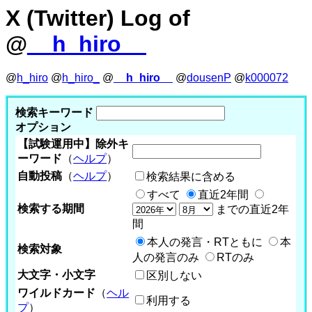
X (Twitter) Log of
@
__h_hiro__
@
h_hiro
@
h_hiro_
@
__h_hiro__
@
dousenP
@
k000072
検索キーワード
オプション
【試験運用中】除外キ
ーワード
（
ヘルプ
）
自動投稿
（
ヘルプ
）
検索結果に含める
すべて
直近2年間
検索する期間
までの直近2年
間
本人の発言・RTともに
本
検索対象
人の発言のみ
RTのみ
大文字・小文字
区別しない
ワイルドカード
（
ヘル
利用する
プ
）