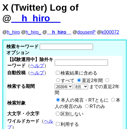
X (Twitter) Log of
@
__h_hiro__
@
h_hiro
@
h_hiro_
@
__h_hiro__
@
dousenP
@
k000072
検索キーワード
オプション
【試験運用中】除外キ
ーワード
（
ヘルプ
）
自動投稿
（
ヘルプ
）
検索結果に含める
すべて
直近2年間
検索する期間
までの直近2年
間
本人の発言・RTともに
本
検索対象
人の発言のみ
RTのみ
大文字・小文字
区別しない
ワイルドカード
（
ヘル
利用する
プ
）