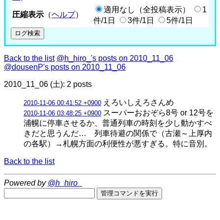
適用なし（全投稿表示）
1
圧縮表示
（
ヘルプ
）
件/1日
3件/1日
5件/1日
Back to the list
@h_hiro_'s posts on 2010_11_06
@dousenP's posts on 2010_11_06
2010_11_06 (土): 2 posts
えろいしえろさんめ
2010-11-06 00:41:52 +0900
スーパーおおぞら8号 or 12号を
2010-11-06 03:48:25 +0900
浦幌に停車させるか、普通列車の時刻を少し動かすべ
きだと思うんだ… 列車待避の関係で（古瀬～上厚内
の各駅）→札幌方面の利便性が悪すぎる。特に音別。
Back to the list
Powered by
@h_hiro_