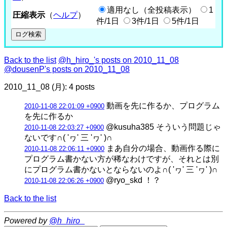
適用なし（全投稿表示）
1
圧縮表示
（
ヘルプ
）
件/1日
3件/1日
5件/1日
Back to the list
@h_hiro_'s posts on 2010_11_08
@dousenP's posts on 2010_11_08
2010_11_08 (月): 4 posts
動画を先に作るか、プログラム
2010-11-08 22:01:09 +0900
を先に作るか
@kusuha385 そういう問題じゃ
2010-11-08 22:03:27 +0900
ないです∩( 'ヮ' 三 'ヮ' )∩
まあ自分の場合、動画作る際に
2010-11-08 22:06:11 +0900
プログラム書かない方が稀なわけですが、それとは別
にプログラム書かないとならないのよ∩( 'ヮ' 三 'ヮ' )∩
@ryo_skd ！？
2010-11-08 22:06:26 +0900
Back to the list
Powered by
@h_hiro_