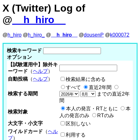
X (Twitter) Log of
@
__h_hiro__
@
h_hiro
@
h_hiro_
@
__h_hiro__
@
dousenP
@
k000072
検索キーワード
オプション
【試験運用中】除外キ
ーワード
（
ヘルプ
）
自動投稿
（
ヘルプ
）
検索結果に含める
すべて
直近2年間
検索する期間
までの直近2年
間
本人の発言・RTともに
本
検索対象
人の発言のみ
RTのみ
大文字・小文字
区別しない
ワイルドカード
（
ヘル
利用する
プ
）