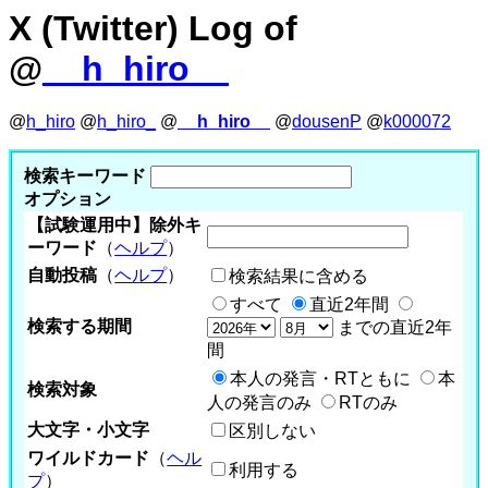
X (Twitter) Log of
@
__h_hiro__
@
h_hiro
@
h_hiro_
@
__h_hiro__
@
dousenP
@
k000072
検索キーワード
オプション
【試験運用中】除外キ
ーワード
（
ヘルプ
）
自動投稿
（
ヘルプ
）
検索結果に含める
すべて
直近2年間
検索する期間
までの直近2年
間
本人の発言・RTともに
本
検索対象
人の発言のみ
RTのみ
大文字・小文字
区別しない
ワイルドカード
（
ヘル
利用する
プ
）