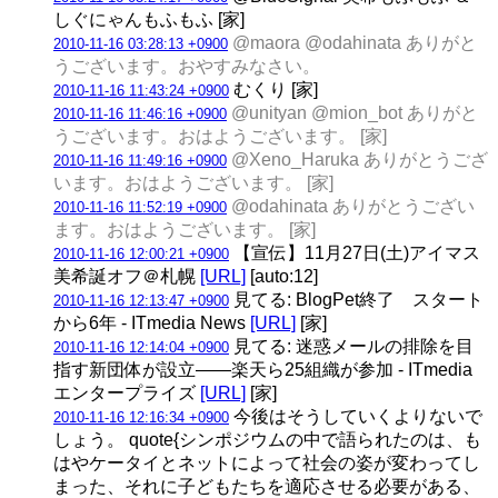
しぐにゃんもふもふ [家]
@maora @odahinata ありがと
2010-11-16 03:28:13 +0900
うございます。おやすみなさい。
むくり [家]
2010-11-16 11:43:24 +0900
@unityan @mion_bot ありがと
2010-11-16 11:46:16 +0900
うございます。おはようございます。 [家]
@Xeno_Haruka ありがとうござ
2010-11-16 11:49:16 +0900
います。おはようございます。 [家]
@odahinata ありがとうござい
2010-11-16 11:52:19 +0900
ます。おはようございます。 [家]
【宣伝】11月27日(土)アイマス
2010-11-16 12:00:21 +0900
美希誕オフ＠札幌
[URL]
[auto:12]
見てる: BlogPet終了 スタート
2010-11-16 12:13:47 +0900
から6年 - ITmedia News
[URL]
[家]
見てる: 迷惑メールの排除を目
2010-11-16 12:14:04 +0900
指す新団体が設立――楽天ら25組織が参加 - ITmedia
エンタープライズ
[URL]
[家]
今後はそうしていくよりないで
2010-11-16 12:16:34 +0900
しょう。 quote{シンポジウムの中で語られたのは、も
はやケータイとネットによって社会の姿が変わってし
まった、それに子どもたちを適応させる必要がある、