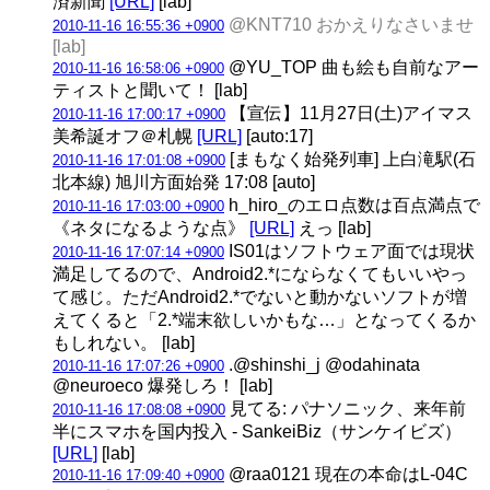
済新聞
[URL]
[lab]
@KNT710 おかえりなさいませ
2010-11-16 16:55:36 +0900
[lab]
@YU_TOP 曲も絵も自前なアー
2010-11-16 16:58:06 +0900
ティストと聞いて！ [lab]
【宣伝】11月27日(土)アイマス
2010-11-16 17:00:17 +0900
美希誕オフ＠札幌
[URL]
[auto:17]
[まもなく始発列車] 上白滝駅(石
2010-11-16 17:01:08 +0900
北本線) 旭川方面始発 17:08 [auto]
h_hiro_のエロ点数は百点満点で
2010-11-16 17:03:00 +0900
《ネタになるような点》
[URL]
えっ [lab]
IS01はソフトウェア面では現状
2010-11-16 17:07:14 +0900
満足してるので、Android2.*にならなくてもいいやっ
て感じ。ただAndroid2.*でないと動かないソフトが増
えてくると「2.*端末欲しいかもな…」となってくるか
もしれない。 [lab]
.@shinshi_j @odahinata
2010-11-16 17:07:26 +0900
@neuroeco 爆発しろ！ [lab]
見てる: パナソニック、来年前
2010-11-16 17:08:08 +0900
半にスマホを国内投入 - SankeiBiz（サンケイビズ）
[URL]
[lab]
@raa0121 現在の本命はL-04C
2010-11-16 17:09:40 +0900