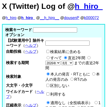
X (Twitter) Log of @
h_hiro_
@
h_hiro
@
h_hiro_
@
__h_hiro__
@
dousenP
@
k000072
検索キーワード
オプション
【試験運用中】除外キ
ーワード
（
ヘルプ
）
自動投稿
（
ヘルプ
）
検索結果に含める
すべて
直近2年間
検索する期間
までの直近2年
間
本人の発言・RTともに
本
検索対象
人の発言のみ
RTのみ
大文字・小文字
区別しない
ワイルドカード
（
ヘル
利用する
プ
）
適用なし（全投稿表示）
1
圧縮表示
（
ヘルプ
）