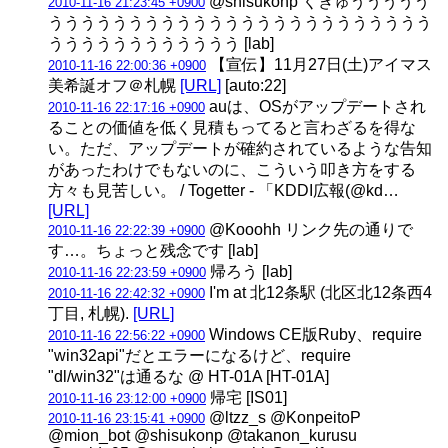
@shisukonp くぎゅううううう
2010-11-16 21:23:45 +0900
うううううううううううううううううううううううう
うううううううううううう [lab]
【宣伝】11月27日(土)アイマス
2010-11-16 22:00:36 +0900
美希誕オフ＠札幌
[URL]
[auto:22]
auは、OSがアップデートされ
2010-11-16 22:17:16 +0900
ることの価値を低く見積もってると言わざるを得な
い。ただ、アップデートが確約されているような告知
があったわけでもないのに、こういう叩き方をする
方々も見苦しい。 / Togetter - 「KDDI広報(@kd…
[URL]
@Kooohh リンク先の通りで
2010-11-16 22:22:39 +0900
す…。ちょっと残念です [lab]
帰ろう [lab]
2010-11-16 22:23:59 +0900
I'm at 北12条駅 (北区北12条西4
2010-11-16 22:42:32 +0900
丁目, 札幌).
[URL]
Windows CE版Ruby、require
2010-11-16 22:56:22 +0900
"win32api"だとエラーになるけど、require
"dl/win32"は通るな @ HT-01A [HT-01A]
帰宅 [IS01]
2010-11-16 23:12:00 +0900
@ltzz_s @KonpeitoP
2010-11-16 23:15:41 +0900
@mion_bot @shisukonp @takanon_kurusu