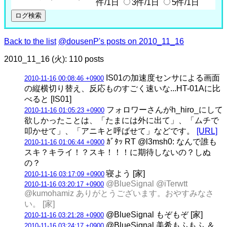
件/1日
3件/1日
5件/1日
Back to the list
@dousenP's posts on 2010_11_16
2010_11_16 (火): 110 posts
IS01の加速度センサによる画面
2010-11-16 00:08:46 +0900
の縦横切り替え、反応ものすごく速いな...HT-01Aに比
べると [IS01]
フォロワーさんがh_hiro_にして
2010-11-16 01:05:23 +0900
欲しかったことは、「たまには外に出て」、「ムチで
叩かせて」、「アニキと呼ばせて」などです。
[URL]
ｶﾞﾀｯ RT @l3msh0: なんで誰も
2010-11-16 01:06:44 +0900
スキ？キライ！？スキ！！！に期待しないの？しぬ
の？
寝よう [家]
2010-11-16 03:17:09 +0900
@BlueSignal @iTerwtt
2010-11-16 03:20:17 +0900
@kumohamiz ありがとうございます。おやすみなさ
い。 [家]
@BlueSignal もぞもぞ [家]
2010-11-16 03:21:28 +0900
@BlueSignal 美希もふもふ ＆
2010-11-16 03:24:17 +0900