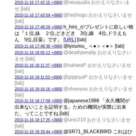
@neuqualia おかえりなさいま
2010-11-16 17:42:15 +0900
せ [lab]
@hejihogu おかえりなさいませ
2010-11-16 17:43:59 +0900
[lab]
h_hiro_がプレゼントに欲しい物
2010-11-16 17:48:29 +0900
は『１位,妹 ２位,どきどき 3位,嫁 4位,ドラえも
ん 5位,目薬』です。
[URL]
[lab]
@tyourou_ ＜●＞＜●＞ [lab]
2010-11-16 17:48:38 +0900
@deathpenalty おかえりなさい
2010-11-16 18:05:12 +0900
ませ [lab]
@saharaP おかえりなさいませ
2010-11-16 18:11:37 +0900
[lab]
@gippryaP おかえりなさいませ
2010-11-16 18:11:53 +0900
[lab]
@showyou おかえりなさいませ
2010-11-16 18:16:16 +0900
[lab]
@japanese1986 「永久機関が
2010-11-16 18:17:09 +0900
出来ないことを証明する」ための機関が実際に出来
た、ってことですね [lab]
@unic210 おかえりなさいませ
2010-11-16 18:17:25 +0900
[lab]
@SR71_BLACKBIRD これはひ
2010-11-16 18:18:44 +0900