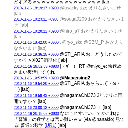
どすぎるｗｗｗｗｗｗｗｗｗｗｗｗｗｗｗ [lab]
@usacky おかえりなさいませ
2010-11-16 18:19:17 +0900
[lab]
@souga0209 おかえりなさいま
2010-11-16 18:23:11 +0900
せ [lab]
@hiro_a7 おかえりなさいませ
2010-11-16 18:28:12 +0900
[lab]
. @ryo_skd @SBM_P おかえり
2010-11-16 18:42:00 +0900
なさいませ [lab]
@STI_ARIA お、どうしたので
2010-11-16 19:36:15 +0900
すか？ > X02T初期化 [lab]
|・∀・） RT @miyo_e: 快速ぬ
2010-11-16 19:52:39 +0900
さまい復活してくれ
@Masassing2
2010-11-16 19:53:59 +0900
@STI_ARIA あらら… (´・ω・
2010-11-16 19:54:20 +0900
｀) [lab]
@nagamaChi373 2年ぶりに再
2010-11-16 19:58:43 +0900
開ですか？ [lab]
@nagamaChi373 ！ [lab]
2010-11-16 20:00:12 +0900
なにこれすごい。てかこれは
2010-11-16 20:18:02 +0900
「普通」の数学とは言い難いｗｗ (via @nartakio) 見て
る: 普通の数学
[URL]
[lab]