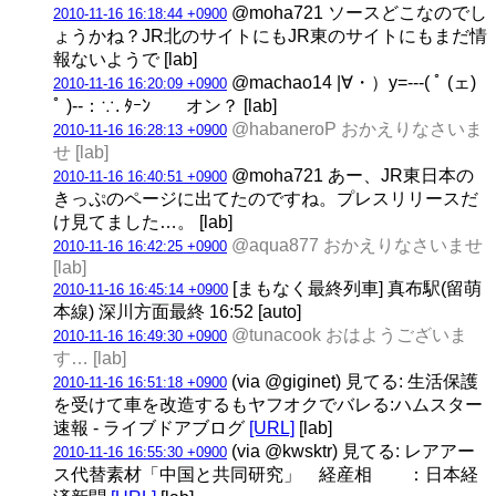
@moha721 ソースどこなのでし
2010-11-16 16:18:44 +0900
ょうかね？JR北のサイトにもJR東のサイトにもまだ情
報ないようで [lab]
@machao14 |∀・）y=---( ﾟ (ェ)
2010-11-16 16:20:09 +0900
ﾟ )--：∵. ﾀｰﾝ オン？ [lab]
@habaneroP おかえりなさいま
2010-11-16 16:28:13 +0900
せ [lab]
@moha721 あー、JR東日本の
2010-11-16 16:40:51 +0900
きっぷのページに出てたのですね。プレスリリースだ
け見てました…。 [lab]
@aqua877 おかえりなさいませ
2010-11-16 16:42:25 +0900
[lab]
[まもなく最終列車] 真布駅(留萌
2010-11-16 16:45:14 +0900
本線) 深川方面最終 16:52 [auto]
@tunacook おはようございま
2010-11-16 16:49:30 +0900
す… [lab]
(via @giginet) 見てる: 生活保護
2010-11-16 16:51:18 +0900
を受けて車を改造するもヤフオクでバレる:ハムスター
速報 - ライブドアブログ
[URL]
[lab]
(via @kwsktr) 見てる: レアアー
2010-11-16 16:55:30 +0900
ス代替素材「中国と共同研究」 経産相 ：日本経