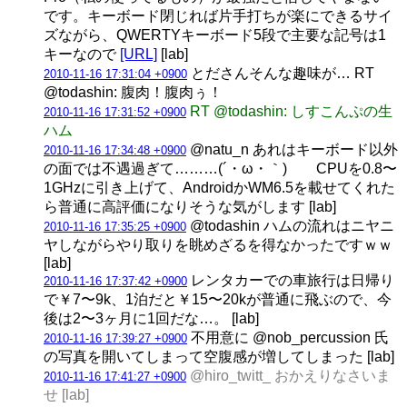
です。キーボード閉じれば片手打ちが楽にできるサイ
ズながら、QWERTYキーボード5段で主要な記号は1
キーなので
[URL]
[lab]
とださんそんな趣味が… RT
2010-11-16 17:31:04 +0900
@todashin: 腹肉！腹肉ぅ！
RT @todashin: しすこんぷの生
2010-11-16 17:31:52 +0900
ハム
@natu_n あれはキーボード以外
2010-11-16 17:34:48 +0900
の面では不遇過ぎて………(´・ω・｀) CPUを0.8〜
1GHzに引き上げて、AndroidかWM6.5を載せてくれた
ら普通に高評価になりそうな気がします [lab]
@todashin ハムの流れはニヤニ
2010-11-16 17:35:25 +0900
ヤしながらやり取りを眺めざるを得なかったですｗｗ
[lab]
レンタカーでの車旅行は日帰り
2010-11-16 17:37:42 +0900
で￥7〜9k、1泊だと￥15〜20kが普通に飛ぶので、今
後は2〜3ヶ月に1回だな…。 [lab]
不用意に @nob_percussion 氏
2010-11-16 17:39:27 +0900
の写真を開いてしまって空腹感が増してしまった [lab]
@hiro_twitt_ おかえりなさいま
2010-11-16 17:41:27 +0900
せ [lab]