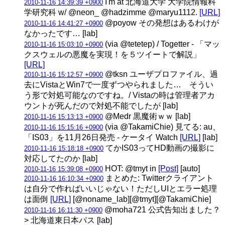
I'm at 北海道大学 大学院情報科
2010-11-16 14:39:39 +0900
学研究科 w/ @neon_ @hadzimme @maryu1112.
[URL]
@poyow その発想はあるわけが
2010-11-16 14:41:27 +0900
なかったです… [lab]
(via @tetetep) / Togetter - 「マッ
2010-11-16 15:03:10 +0900
クスウェルの悪魔を実現！を５ツイートで解説」
[URL]
@tksn ユーザプロファイル、過
2010-11-16 15:12:57 +0900
去にVistaとWin7で一度ずつやられました… そうい
う形で対処可能なのですね。/ Vistaの時は管理者アカ
ウントが死んだので対処不能でしたが [lab]
@Medr 黒魔術ｗｗ [lab]
2010-11-16 15:13:13 +0900
(via @TakamiChie) 見てる: au、
2010-11-16 15:15:16 +0900
「IS03」を11月26日発売 - ケータイ Watch
[URL]
[lab]
てかIS03ってHD動画の撮影に
2010-11-16 15:18:18 +0900
対応してたのか [lab]
HOT: @tmyt in
[Post]
[auto]
2010-11-16 15:39:08 +0900
まとめた: Twitterクライアント
2010-11-16 16:10:34 +0900
は自分で作ればいいじゃない！ただしUIとエラー処理
は面倒
[URL]
[@noname_lab][@tmyt][@TakamiChie]
@moha721 公式告知出ました？
2010-11-16 16:11:30 +0900
> 北海道東日本パス [lab]