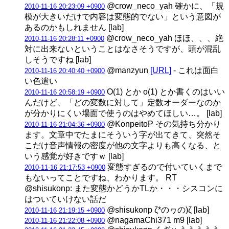
@crow_neco_yah 確かに、「規
2010-11-16 20:23:09 +0900
模が大きいだけで内容は変態的でない」という意図が
あるのかもしれません [lab]
@crow_neco_yah ほほ、、、絶
2010-11-16 20:28:11 +0900
対に出来ないということはなさそうですが、頭が混乱
しそうですね [lab]
@manzyun
[URL]
- これは面白
2010-11-16 20:40:40 +0900
い色遣い
O(1) とか o(1) とか書くのはいい
2010-11-16 20:58:19 +0900
んだけど、「どの変数に対して」定数オーダーなのか
が分かりにくい場面で使うのはやめてほしい…。 [lab]
@KonpeitoP その気持ち分かり
2010-11-16 21:04:36 +0900
ます。文章中でたまにそういう字が出てきて、突然そ
こだけ音声情報の密度が他の文字よりも高くなる、と
いう感覚が好きですｗ [lab]
変態すぎるので付いていくまで
2010-11-16 21:17:53 +0900
もないってことですね、わかります。 RT
@shisukonp: また変態かどうかTLか・・・シスコンに
はついていけない話だ
@shisukonp ζ*のヮの)ζ [lab]
2010-11-16 21:19:15 +0900
@nagamaChi371 m9 [lab]
2010-11-16 21:22:08 +0900