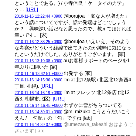
ということである。} / 小寺信良「ケータイの力学」：
ケ…
[URL]
@borujoa 「変な人が増えた」
2010-11-16 12:22:44 +0900
という話についてですが、話の発端はどこでしょう
か？ 興味深い話だなと思ったので、教えて頂ければ
幸いです。 [家]
@borujoa いえいえ、そのよう
2010-11-16 12:33:25 +0900
な考察がどういう経緯で出てきたのか純粋に気になっ
たというだけでした。ありがとうございます。 [家]
auお客様サポートのページを1
2010-11-16 13:19:08 +0900
年ぶりに開いた [家]
出発する [家]
2010-11-16 13:42:51 +0900
I'm at 北12条駅 (北区北12条西4
2010-11-16 14:15:36 +0900
丁目, 札幌).
[URL]
I'm at フレッツ 北12条店 (北12
2010-11-16 14:16:19 +0900
西3, 札幌市北区).
[URL]
わずかに雪がちらついてる
2010-11-16 14:16:45 +0900
@m_mizuka こうとうだいこう
2010-11-16 14:39:01 +0900
えん / 「勾配」の「勾」ですね [lab]
@umezawa_takeshi おはようご
2010-11-16 14:39:07 +0900
ざいます [lab]