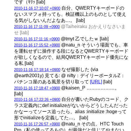
です（ｷﾘｯ [lab]
自分、QWERTYキーボードの
2010-11-16 17:10:07 +0900
ないスマフォ持っても、検証機以上のものとして使え
る気がしないんだよなあ…。 [lab]
@Taiheiraku おかえりなさいま
2010-11-16 17:11:09 +0900
せ [lab]
@tmyt 乙でしたｗ [lab]
2010-11-16 17:11:16 +0900
@natu_n そういう場面でも、車
2010-11-16 17:15:52 +0900
を運転せずに操作する段になるとQWERTYキーボード
が欲しくなるので、結局QWERTYキーボード優先にな
る私 [lab]
なぜ撮影した (via
2010-11-16 17:18:14 +0900
@earth2001y) 見てる: @ nifty：デイリーポータルZ：
パチンコ屋のある風景を切り取って
[URL]
[lab]
@kaisen_P ………………。
2010-11-16 17:18:47 +0900
[lab]
自分が書いたRubyのコード、ク
2010-11-16 17:22:26 +0900
ラス定義内にdef initializeがないからどうしたんだった
かなーってソース追ったら、alias :initialize :hogeって
形でinitializeを定義してた…。 [lab]
@natu_n その点、HTC Touch
2010-11-16 17:26:57 +0900
Pro（私の使ってるもの）が最強だと信じてやまない