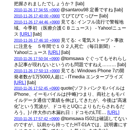
把握されましたでしょうか？ [lab]
@santarou98 定番ですね [lab]
2010-11-26 17:34:55 +0900
てぴてぴてっぴー [lab]
2010-11-26 17:40:00 +0900
見てる: インフル流行で警報地
2010-11-26 17:44:46 +0900
域、今季初 （医療介護ＣＢニュース） - Yahoo!ニュー
ス
[URL]
[lab]
見てる: ＜電気ストーブ＞事故
2010-11-26 17:46:10 +0900
に注意を ５年間で１０２人死亡 （毎日新聞） -
Yahoo!ニュース
[URL]
[lab]
@tomsawa ぐぐってもそれらし
2010-11-26 17:50:04 +0900
き記事が現れないというのも問題ですねえ……… [lab]
見てる: Windows Phone 7の開
2010-11-26 17:50:13 +0900
発者数が1万5000人超に - ITmedia エンタープライズ
[URL]
[lab]
quote{ソフトバンクモバイルは
2010-11-26 17:52:45 +0900
iPhone、イーモバイルは(中略)つまり、両社ともモバ
イルデータ通信で業績を伸ばしてきたが、今後は“高速
化”という荒波が、ドコモとUQによりもたらされるだ
ろう。} / 伴大作の木漏れ日：ドコモのLTE…
[URL]
@tomsawa IS02は確認してない
2010-11-26 17:57:42 +0900
のですが、以前から持ってたHT-01Aでは、説明書にす