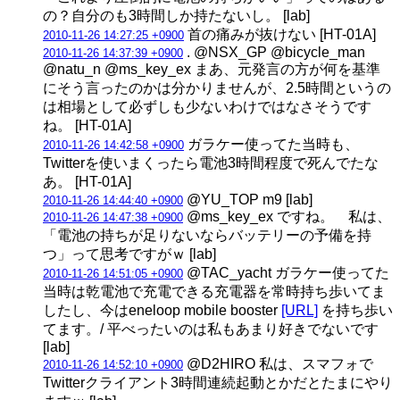
の？自分のも3時間しか持たないし。 [lab]
首の痛みが抜けない [HT-01A]
2010-11-26 14:27:25 +0900
. @NSX_GP @bicycle_man
2010-11-26 14:37:39 +0900
@natu_n @ms_key_ex まあ、元発言の方が何を基準
にそう言ったのかは分かりませんが、2.5時間というの
は相場として必ずしも少ないわけではなさそうです
ね。 [HT-01A]
ガラケー使ってた当時も、
2010-11-26 14:42:58 +0900
Twitterを使いまくったら電池3時間程度で死んでたな
あ。 [HT-01A]
@YU_TOP m9 [lab]
2010-11-26 14:44:40 +0900
@ms_key_ex ですね。 私は、
2010-11-26 14:47:38 +0900
「電池の持ちが足りないならバッテリーの予備を持
つ」って思考ですがｗ [lab]
@TAC_yacht ガラケー使ってた
2010-11-26 14:51:05 +0900
当時は乾電池で充電できる充電器を常時持ち歩いてま
したし、今はeneloop mobile booster
[URL]
を持ち歩い
てます。/ 平べったいのは私もあまり好きでないです
[lab]
@D2HIRO 私は、スマフォで
2010-11-26 14:52:10 +0900
Twitterクライアント3時間連続起動とかだとたまにやり