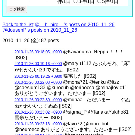
件/1日
3件/1日
5件/1日
Back to the list
@__h_hiro__'s posts on 2010_11_26
@dousenP's posts on 2010_11_26
2010_11_26 (金): 87 posts
@Kayanuma_Neppu ！！！
2010-11-26 00:18:05 +0900
[IS02]
@maryu1112 たぶんそれ、"麻"
2010-11-26 00:19:16 +0900
が付かない[39]ですね。 [IS02]
帰宅した [IS02]
2010-11-26 00:19:25 +0900
@moha721 @tenku @ltzz
2010-11-26 00:22:08 +0900
@caesium133 @kurocub @toripocca @mihajlovic11
ありがとうございます。ただいまー [IS02]
@muhaa_ ただいまー ぐぬ
2010-11-26 00:22:30 +0900
ぬかわいいよぐぬぬ [IS02]
@sigma_P @TanakaYukiho81
2010-11-26 00:23:02 +0900
雪歩ただいまー [IS02]
@favo72 @mion_bot
2010-11-26 00:23:18 +0900
@neuroeco ありがとうございます。ただいまー [IS02]