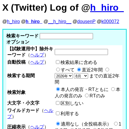
X (Twitter) Log of @
h_hiro_
@
h_hiro
@
h_hiro_
@
__h_hiro__
@
dousenP
@
k000072
検索キーワード
オプション
【試験運用中】除外キ
ーワード
（
ヘルプ
）
自動投稿
（
ヘルプ
）
検索結果に含める
すべて
直近2年間
検索する期間
までの直近2年
間
本人の発言・RTともに
本
検索対象
人の発言のみ
RTのみ
大文字・小文字
区別しない
ワイルドカード
（
ヘル
利用する
プ
）
適用なし（全投稿表示）
1
圧縮表示
（
ヘルプ
）