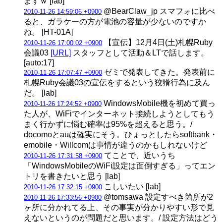
ますｗ [lab]
@BearClaw_jp スマフォに比べ
2010-11-26 14:59:06 +0900
ると、ガラケーの方が電池の容量が少ないのですか
ね。 [HT-01A]
【宣伝】12月4日(土)札幌Ruby
2010-11-26 17:00:02 +0900
会議03
[URL]
スタッフとして活動＆LTで話します。
[auto:17]
ゼミで発表してきた。発表前に
2010-11-26 17:07:47 +0900
札幌Ruby会議03の宣伝をするという狡猾行為に及ん
だ。 [lab]
WindowsMobile機を初めて買っ
2010-11-26 17:24:52 +0900
た人が、WiFiでインターネット接続しようとしてもう
まく行かずに悩む確率は95%を超えると思う。/
docomoとauは確実にそう。ひょっとしたらsoftbank・
emobile・Willcomは事情が違うのかもしれないけど
てことで、近いうち
2010-11-26 17:31:58 +0900
「WindowsMobileのWiFi設定は面倒すぎる」ってエン
トリを書きたいと思う [lab]
こしいたい [lab]
2010-11-26 17:32:15 +0900
@tomsawa 設定すべき箇所が2
2010-11-26 17:33:56 +0900
ヶ所に分かれてる上、その事実が分かりやすい形で見
えないというのが問題だと思います。/ 設定方法はどう