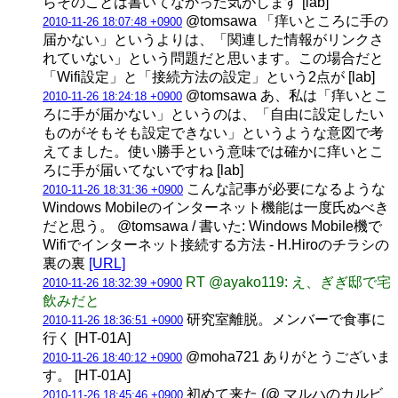
らそのことは書いてなかった気がします [lab]
@tomsawa 「痒いところに手の
2010-11-26 18:07:48 +0900
届かない」というよりは、「関連した情報がリンクさ
れていない」という問題だと思います。この場合だと
「Wifi設定」と「接続方法の設定」という2点が [lab]
@tomsawa あ、私は「痒いとこ
2010-11-26 18:24:18 +0900
ろに手が届かない」というのは、「自由に設定したい
ものがそもそも設定できない」というような意図で考
えてました。使い勝手という意味では確かに痒いとこ
ろに手が届いてないですね [lab]
こんな記事が必要になるような
2010-11-26 18:31:36 +0900
Windows Mobileのインターネット機能は一度氏ぬべき
だと思う。 @tomsawa / 書いた: Windows Mobile機で
Wifiでインターネット接続する方法 - H.Hiroのチラシの
裏の裏
[URL]
RT @ayako119: え、ぎぎ邸で宅
2010-11-26 18:32:39 +0900
飲みだと
研究室離脱。メンバーで食事に
2010-11-26 18:36:51 +0900
行く [HT-01A]
@moha721 ありがとうございま
2010-11-26 18:40:12 +0900
す。 [HT-01A]
初めて来た (@ マルハのカルビ
2010-11-26 18:45:46 +0900