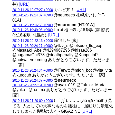
丼)
[URL]
カルビ丼！
[URL]
2010-11-26 19:07:27 +0900
@neuroeco 札幌来いし [HT-
2010-11-26 19:14:37 +0900
01A]
@neuroeco [HT-01A]
2010-11-26 19:16:53 +0900
I'm at 地下鉄北18条駅 (南北線)
2010-11-26 19:49:06 +0900
(北18条駅, 札幌市).
[URL]
帰宅した [家]
2010-11-26 20:22:13 +0900
@ltzz_s @tetsudo_ltd_exp
2010-11-26 20:24:27 +0900
@Masaaki_Abe @4294967296 @hisae286
@nagamaChi373 @deathpenalty @KonpeitoP
@hotwatermorning ありがとうございます。ただいま
ー [家]
@iTerwtt @mion_bot @vita_vita
2010-11-26 20:24:34 +0900
@kurocub ありがとうございます。ただいまー [家]
@neuroeco
2010-11-26 20:24:37 +0900
@ayako119 @Tak_or_Maria
2010-11-26 20:27:51 +0900
@yuka_ @ha_ma ありがとうございます。ただいまー
[家]
( ﾟдﾟ)……… (via @rkmathi) 見
2010-11-26 21:20:09 +0900
てる: 人としての大事なものを犠牲に、居眠りに最適化
してしまった髪型の人々 - GIGAZINE
[URL]