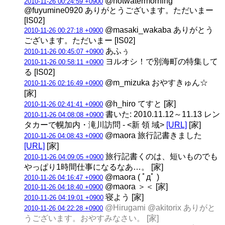
@hotwatermorning
2010-11-26 00:24:59 +0900
@fuyumine0920 ありがとうございます。ただいまー
[IS02]
@masaki_wakaba ありがとう
2010-11-26 00:27:18 +0900
ございます。ただいまー [IS02]
あふぅ
2010-11-26 00:45:07 +0900
ヨルオシ！で別海町の特集して
2010-11-26 00:58:11 +0900
る [IS02]
@m_mizuka おやすきゅん☆
2010-11-26 02:16:49 +0900
[家]
@h_hiro てすと [家]
2010-11-26 02:41:41 +0900
書いた: 2010.11.12～11.13 レン
2010-11-26 04:08:08 +0900
タカーで幌加内・滝川訪問 - <新 領 域>
[URL]
[家]
@maora 旅行記書きました
2010-11-26 04:08:43 +0900
[URL]
[家]
旅行記書くのは、短いものでも
2010-11-26 04:09:05 +0900
やっぱり1時間仕事になるなあ…。 [家]
@maora ( ﾟдﾟ )
2010-11-26 04:16:47 +0900
@maora ＞＜ [家]
2010-11-26 04:18:40 +0900
寝よう [家]
2010-11-26 04:19:01 +0900
@Hirugami @akitorix ありがと
2010-11-26 04:22:28 +0900
うございます。おやすみなさい。 [家]