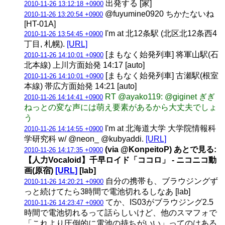
出発する [家]
2010-11-26 13:12:18 +0900
@fuyumine0920 ちかたないね
2010-11-26 13:20:54 +0900
[HT-01A]
I'm at 北12条駅 (北区北12条西4
2010-11-26 13:54:45 +0900
丁目, 札幌).
[URL]
[まもなく始発列車] 将軍山駅(石
2010-11-26 14:10:01 +0900
北本線) 上川方面始発 14:17 [auto]
[まもなく始発列車] 古瀬駅(根室
2010-11-26 14:10:01 +0900
本線) 帯広方面始発 14:21 [auto]
RT @ayako119: @giginet ぎぎ
2010-11-26 14:14:41 +0900
ねっとの変な声には萌え要素があるから大丈夫でしょ
う
I'm at 北海道大学 大学院情報科
2010-11-26 14:14:55 +0900
学研究科 w/ @neon_ @kubyaddi.
[URL]
(via @KonpeitoP) あとで見る:
2010-11-26 14:17:35 +0900
【人力Vocaloid】千早ロイド「ココロ」 ‐ ニコニコ動
画(原宿)
[URL]
[lab]
自分の携帯も、ブラウジングず
2010-11-26 14:20:21 +0900
っと続けてたら3時間で電池切れるしなあ [lab]
てか、IS03がブラウジング2.5
2010-11-26 14:23:47 +0900
時間で電池切れるって話らしいけど、他のスマフォで
「これより圧倒的に電池の持ちがいい」ってのはある