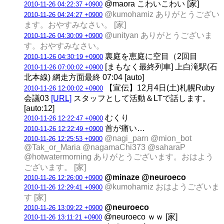
@maora こわいこわい [家]
2010-11-26 04:22:37 +0900
@kumohamiz ありがとうござい
2010-11-26 04:24:27 +0900
ます。おやすみなさい。 [家]
@unityan ありがとうございま
2010-11-26 04:30:09 +0900
す。おやすみなさい。
裏庭を恵庭に空目（2回目
2010-11-26 04:30:19 +0900
[まもなく最終列車] 上白滝駅(石
2010-11-26 07:00:02 +0900
北本線) 網走方面最終 07:04 [auto]
【宣伝】12月4日(土)札幌Ruby
2010-11-26 12:00:02 +0900
会議03
[URL]
スタッフとして活動＆LTで話します。
[auto:12]
むくり
2010-11-26 12:22:47 +0900
首が痛い…
2010-11-26 12:22:49 +0900
@nagi_parn @mion_bot
2010-11-26 12:25:53 +0900
@Tak_or_Maria @nagamaChi373 @saharaP
@hotwatermorning ありがとうございます。おはよう
ございます。 [家]
@minaze @neuroeco
2010-11-26 12:26:00 +0900
@kumohamiz おはようございま
2010-11-26 12:29:41 +0900
す [家]
@neuroeco
2010-11-26 13:09:22 +0900
@neuroeco ｗｗ [家]
2010-11-26 13:11:21 +0900