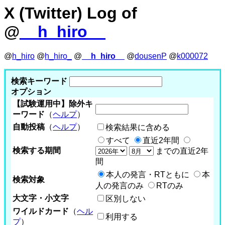
X (Twitter) Log of
@
__h_hiro__
@
h_hiro
@
h_hiro_
@
__h_hiro__
@
dousenP
@
k000072
検索キーワード
オプション
【試験運用中】除外キ
ーワード
（
ヘルプ
）
自動投稿
（
ヘルプ
）
検索結果に含める
すべて
直近2年間
検索する期間
までの直近2年
間
本人の発言・RTともに
本
検索対象
人の発言のみ
RTのみ
大文字・小文字
区別しない
ワイルドカード
（
ヘル
利用する
プ
）