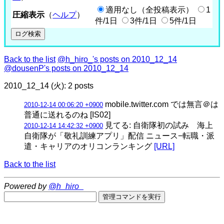
適用なし（全投稿表示）
1
圧縮表示
（
ヘルプ
）
件/1日
3件/1日
5件/1日
Back to the list
@h_hiro_'s posts on 2010_12_14
@dousenP's posts on 2010_12_14
2010_12_14 (火): 2 posts
mobile.twitter.com では無言＠は
2010-12-14 00:06:20 +0900
普通に送れるのね [IS02]
見てる: 自衛隊初の試み 海上
2010-12-14 14:42:32 +0900
自衛隊が「敬礼訓練アプリ」配信 ニュース−転職・派
遣・キャリアのオリコンランキング
[URL]
Back to the list
Powered by
@h_hiro_