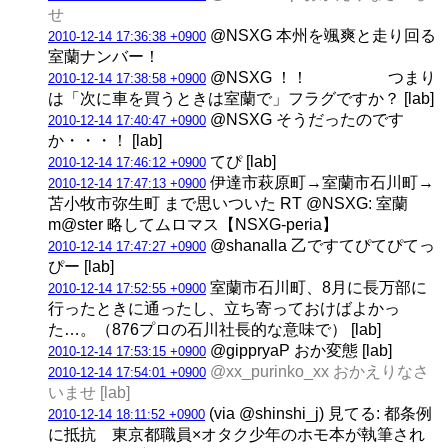
せ
@NSXG 本州を颯爽と走り回る
2010-12-14 17:36:38 +0900
室蘭ナンバー！
@NSXG ！！ つまり
2010-12-14 17:38:58 +0900
は「次に車を買うときは室蘭で」フラグですか？ [lab]
@NSXG そうだったのです
2010-12-14 17:40:47 +0900
か・・・！ [lab]
てぴ [lab]
2010-12-14 17:46:12 +0900
伊達市萩原町→室蘭市石川町→
2010-12-14 17:47:13 +0900
苫小牧市弥生町 まで思いついた RT @NSXG: 室蘭
m@ster 略してムロマス【NSXG-peria】
@shanalla 乙ですてぴてぴてっ
2010-12-14 17:47:27 +0900
ぴー [lab]
室蘭市石川町、8月に長万部に
2010-12-14 17:52:55 +0900
行ったときに通ったし、立ち寄っておけばよかっ
た…。（876プロの石川社長的な意味で） [lab]
@gippryaP おか変態 [lab]
2010-12-14 17:53:15 +0900
@xx_purinko_xx おかえりなさ
2010-12-14 17:54:01 +0900
いませ [lab]
(via @shinshi_j) 見てる: 都条例
2010-12-14 18:11:52 +0900
に抵抗 東京都職員×オタク少年のホモ本が執筆され