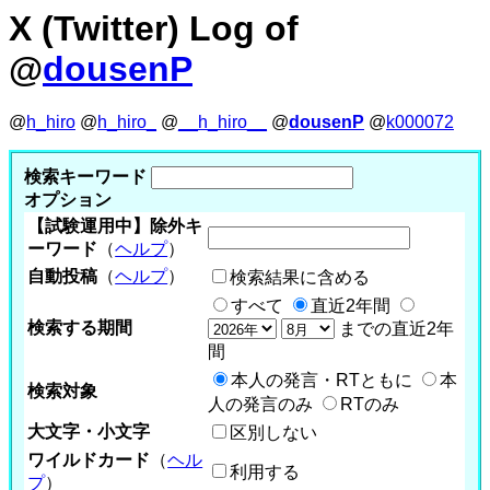
X (Twitter) Log of
@
dousenP
@
h_hiro
@
h_hiro_
@
__h_hiro__
@
dousenP
@
k000072
検索キーワード
オプション
【試験運用中】除外キ
ーワード
（
ヘルプ
）
自動投稿
（
ヘルプ
）
検索結果に含める
すべて
直近2年間
検索する期間
までの直近2年
間
本人の発言・RTともに
本
検索対象
人の発言のみ
RTのみ
大文字・小文字
区別しない
ワイルドカード
（
ヘル
利用する
プ
）