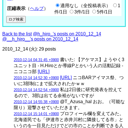
適用なし（全投稿表示）
1
圧縮表示
（
ヘルプ
）
件/1日
3件/1日
5件/1日
Back to the list
@h_hiro_'s posts on 2010_12_14
@__h_hiro__'s posts on 2010_12_14
2010_12_14 (火): 29 posts
書いた: 【アケマス】ようやく3
2010-12-14 04:31:45 +0900
ユニット目 - H.Hiroとか導線Pとかいう人の活動記録 -
ニコニコ部
[URL]
[URL]
ニコBARアイマス祭、つ
2010-12-14 14:52:30 +0900
いに3部制にまで拡大されたかｗｗ
私は2日後に研究発表を控えて
2010-12-14 14:52:54 +0900
るので、3部は出てる余裕がないですが
@T_Azusa_hal おお。（可能な
2010-12-14 14:55:38 +0900
限り）迎撃させていただきます。
プロフィール欄を変えてみた。
2010-12-14 15:14:01 +0900
北海道民でも「伊達市と赤井川村に隣接してる市」と
いうのを一目見ただけでどの市のことか判断できる人