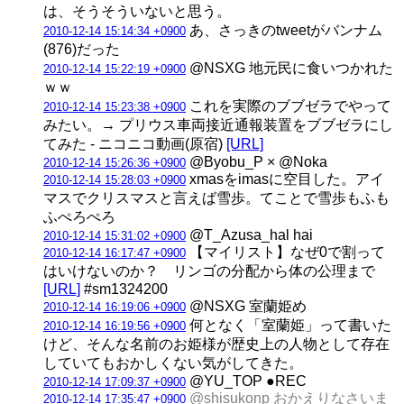
は、そうそういないと思う。
あ、さっきのtweetがバンナム
2010-12-14 15:14:34 +0900
(876)だった
@NSXG 地元民に食いつかれた
2010-12-14 15:22:19 +0900
ｗｗ
これを実際のブブゼラでやって
2010-12-14 15:23:38 +0900
みたい。→ プリウス車両接近通報装置をブブゼラにし
てみた ‐ ニコニコ動画(原宿)
[URL]
@Byobu_P × @Noka
2010-12-14 15:26:36 +0900
xmasをimasに空目した。アイ
2010-12-14 15:28:03 +0900
マスでクリスマスと言えば雪歩。てことで雪歩もふも
ふぺろぺろ
@T_Azusa_hal hai
2010-12-14 15:31:02 +0900
【マイリスト】なぜ0で割って
2010-12-14 16:17:47 +0900
はいけないのか？ リンゴの分配から体の公理まで
[URL]
#sm1324200
@NSXG 室蘭姫め
2010-12-14 16:19:06 +0900
何となく「室蘭姫」って書いた
2010-12-14 16:19:56 +0900
けど、そんな名前のお姫様が歴史上の人物として存在
していてもおかしくない気がしてきた。
@YU_TOP ●REC
2010-12-14 17:09:37 +0900
@shisukonp おかえりなさいま
2010-12-14 17:35:47 +0900