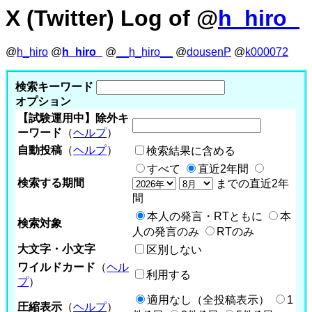
X (Twitter) Log of @
h_hiro_
@
h_hiro
@
h_hiro_
@
__h_hiro__
@
dousenP
@
k000072
検索キーワード
オプション
【試験運用中】除外キ
ーワード
（
ヘルプ
）
自動投稿
（
ヘルプ
）
検索結果に含める
すべて
直近2年間
検索する期間
までの直近2年
間
本人の発言・RTともに
本
検索対象
人の発言のみ
RTのみ
大文字・小文字
区別しない
ワイルドカード
（
ヘル
利用する
プ
）
適用なし（全投稿表示）
1
圧縮表示
（
ヘルプ
）