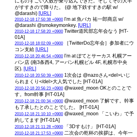
にものすごい人数が乗り込んできた。そしてその大半
がすすきので降りた。 (@ 地下鉄すすきの駅 w/
@darashi)
[URL]
I'm at 魚バカ 祐一郎商店 w/
2010-12-18 17:50:38 +0900
@darashi @smokeymonkey.
[URL]
Twitter道民部忘年会なう [HT-
2010-12-18 17:58:20 +0900
01A]
［TwitterDo忘年会］参加者にウ
2010-12-18 18:02:09 +0900
コン支給
[URL]
I'm at ぽてとサーカス 札幌アー
2010-12-18 20:46:54 +0900
バン店 (南3条西4, アーバン札幌ビル 4F, 札幌市中央
区).
[URL]
1次会は @nazoさん<del>いじ
2010-12-18 20:50:39 +0900
られまくり</del>大人気でした [HT-01A]
@waxed_moon OKとのことで
2010-12-18 20:56:23 +0900
す。from幹事 [HT-01A]
@waxed_moon 了解です。幹事
2010-12-18 21:00:34 +0900
も了承したとのことでした。 [HT-01A]
@waxed_moon 「こいわ」で予
2010-12-18 21:10:10 +0900
約してます [HT-01A]
「3Dすもけ」 [HT-01A]
2010-12-18 21:11:28 +0900
二次会の乾杯の挨拶は、今年一
2010-12-18 21:17:53 +0900