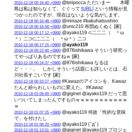
@toripocca ただいまー 木曜
2010-12-18 00:16:40 +0900
島は私は知らなくて、ぐぐって
[URL]
という情報が見
つかったのですが、現在はないような気がします。
@minaze #bakuhatsushiro
2010-12-18 00:16:48 +0900
@unic210 布団ぬくぬく [家]
2010-12-18 00:16:58 +0900
@ayako119 ⊂二二二（ ＾ω
2010-12-18 00:17:12 +0900
＾）二⊃⊂二二二（ ＾ω＾）二⊃
@ayako119
2010-12-18 00:17:15 +0900
@876ishikawa そういう研究っ
2010-12-18 00:22:40 +0900
てやっぱりあるのですねｗ [家]
@876ishikawa なるほ
2010-12-18 00:24:37 +0900
ど・・・。 しかしそういう話題にも詳しいとは、石
川社長すごいです [家]
#Kawazのアイコンを、Kawaz
2010-12-18 00:33:27 +0900
たんと紛らわしいものに変えた。 #Kawaz
@giginet @ayako119 だって思
2010-12-18 01:06:00 +0900
いついてしまったんですものｗｗｗｗｗｗｗｗｗｗｗ
ｗ
@ayako119 何故「性的な意味
2010-12-18 01:07:25 +0900
で」を付けたし
@ayako119 (ﾟдﾟ)
2010-12-18 01:08:20 +0900
@giginet @ayako119 プロジェ
2010-12-18 01:13:01 +0900