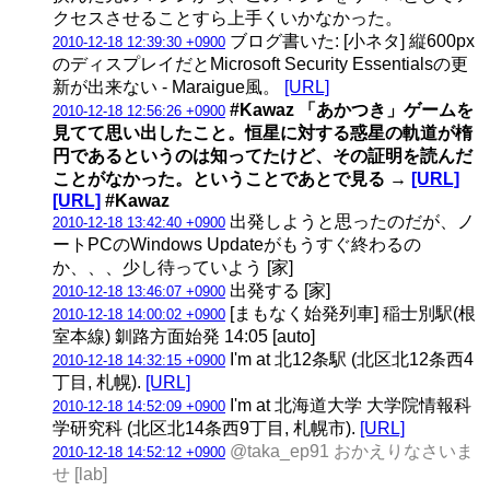
クセスさせることすら上手くいかなかった。
ブログ書いた: [小ネタ] 縦600px
2010-12-18 12:39:30 +0900
のディスプレイだとMicrosoft Security Essentialsの更
新が出来ない - Maraigue風。
[URL]
#Kawaz 「あかつき」ゲームを
2010-12-18 12:56:26 +0900
見てて思い出したこと。恒星に対する惑星の軌道が楕
円であるというのは知ってたけど、その証明を読んだ
ことがなかった。ということであとで見る →
[URL]
[URL]
#Kawaz
出発しようと思ったのだが、ノ
2010-12-18 13:42:40 +0900
ートPCのWindows Updateがもうすぐ終わるの
か、、、少し待っていよう [家]
出発する [家]
2010-12-18 13:46:07 +0900
[まもなく始発列車] 稲士別駅(根
2010-12-18 14:00:02 +0900
室本線) 釧路方面始発 14:05 [auto]
I'm at 北12条駅 (北区北12条西4
2010-12-18 14:32:15 +0900
丁目, 札幌).
[URL]
I'm at 北海道大学 大学院情報科
2010-12-18 14:52:09 +0900
学研究科 (北区北14条西9丁目, 札幌市).
[URL]
@taka_ep91 おかえりなさいま
2010-12-18 14:52:12 +0900
せ [lab]