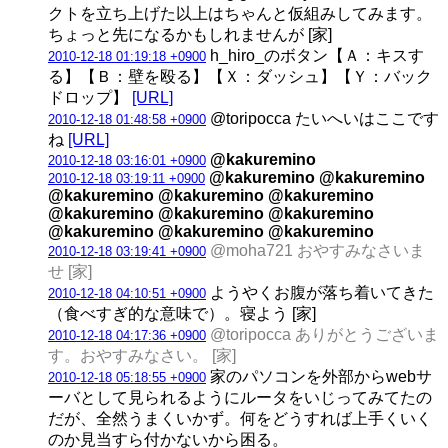
クトを立ち上げた以上はちゃんと仮組みしてみます。
ちょっと先になるかもしれませんが [家]
h_hiro_のボタン【Ａ：キスす
2010-12-18 01:19:18 +0900
る】【Ｂ：壁を殴る】【Ｘ：ダッシュ】【Ｙ：バック
ドロップ】
[URL]
@toripocca たいへいはここです
2010-12-18 01:48:58 +0900
ね
[URL]
@kakuremino
2010-12-18 03:16:01 +0900
@kakuremino @kakuremino
2010-12-18 03:19:11 +0900
@kakuremino @kakuremino @kakuremino
@kakuremino @kakuremino @kakuremino
@kakuremino @kakuremino @kakuremino
@moha721 おやすみなさいま
2010-12-18 03:19:41 +0900
せ [家]
ようやくお腹が落ち着いてきた
2010-12-18 04:10:51 +0900
（食べすぎ的な意味で）。寝よう [家]
@toripocca ありがとうございま
2010-12-18 04:17:36 +0900
す。おやすみなさい。 [家]
家のパソコンを外部からwebサ
2010-12-18 05:18:55 +0900
ーバとして見られるようにルータをいじってみてたの
だが、全然うまくいかず。何をどうすれば上手くいく
のか見当すら付かないから困る。