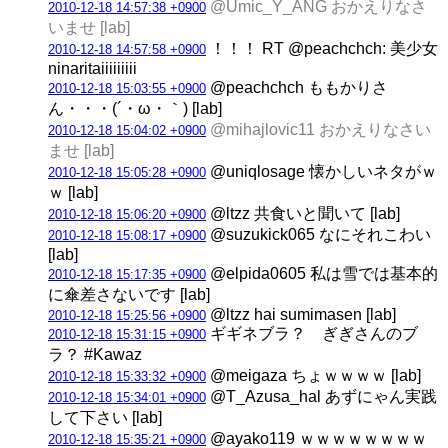
@Umic_Y_ANG おかえりなさ
2010-12-18 14:57:38 +0900
いませ [lab]
！！！ RT @peachchch: 美少女
2010-12-18 14:57:58 +0900
ninaritaiiiiiiiii
@peachchch ももかりさ
2010-12-18 15:03:55 +0900
ん・・・(´・ω・｀) [lab]
@mihajlovic11 おかえりなさい
2010-12-18 15:04:02 +0900
ませ [lab]
@uniqlosage 懐かしいネタがｗ
2010-12-18 15:05:28 +0900
ｗ [lab]
@ltzz 共食いと聞いて [lab]
2010-12-18 15:06:20 +0900
@suzukick065 なにそれこわい
2010-12-18 15:08:17 +0900
[lab]
@elpida0605 私は雪では基本的
2010-12-18 15:17:35 +0900
に傘差さないです [lab]
@ltzz hai sumimasen [lab]
2010-12-18 15:25:56 +0900
ギギネブラ？ ぎぎさんのブ
2010-12-18 15:31:15 +0900
ラ？ #Kawaz
@meigaza ちょｗｗｗｗ [lab]
2010-12-18 15:33:32 +0900
@T_Azusa_hal あずにゃん実践
2010-12-18 15:34:01 +0900
して下さい [lab]
@ayako119 ｗｗｗｗｗｗｗｗ
2010-12-18 15:35:21 +0900