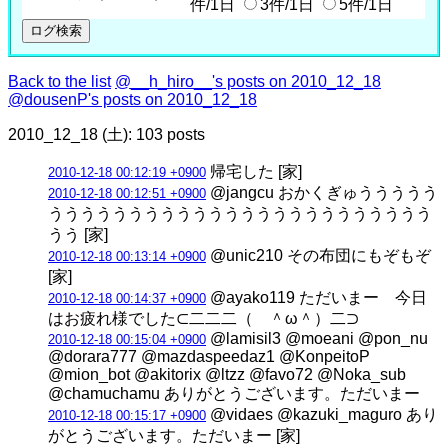
件/1日
3件/1日
5件/1日
Back to the list
@__h_hiro__'s posts on 2010_12_18
@dousenP's posts on 2010_12_18
2010_12_18 (土): 103 posts
帰宅した [家]
2010-12-18 00:12:19 +0900
@jangcu おかくぎゅううううう
2010-12-18 00:12:51 +0900
うううううううううううううううううううううううう
うう [家]
@unic210 その布団にもぞもぞ
2010-12-18 00:13:14 +0900
[家]
@ayako119 ただいまー 今日
2010-12-18 00:14:37 +0900
はお疲れ様でした⊂二二二（ ＾ω＾）二⊃
@lamisil3 @moeani @pon_nu
2010-12-18 00:15:04 +0900
@dorara777 @mazdaspeedaz1 @KonpeitoP
@mion_bot @akitorix @ltzz @favo72 @Noka_sub
@chamuchamu ありがとうございます。ただいまー
@vidaes @kazuki_maguro あり
2010-12-18 00:15:17 +0900
がとうございます。ただいまー [家]