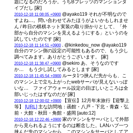
題になるのだろうか。うちBフレッツのマンションタ
イプだし [家]
@ayako119 それが不明なので
2010-12-18 11:08:05 +0900
すよね…。問い合わせてみたほうがよいかもしれませ
ん / 昨日の棋棋ネット実装の取り掛かりとして、「外
部から自分のマシンを見えるようにする」というのを
試していたのです [家]
. @kinkedou_now @ayako119
2010-12-18 11:14:51 +0900
自分のマシン側の設定の可能性もあるので、もう少し
調べてみます。ありがとうございます。 [家]
@sekiro あ、そうなのです
2010-12-18 11:38:47 +0900
か… もう少し試してみるとします [家]
ルータ1つ挟んだ先からも、こ
2010-12-18 11:45:54 +0900
のマシン上で立ち上がったwebサーバが見えないっぽ
いな… ファイアウォール設定の目ぼしいところは全
部いじったはずなのだが [家]
【宣伝】12月年末旅行【迎撃上
2010-12-18 12:00:02 +0900
等】
[URL]
主な訪問地：函館・八戸・下北・青森・弘
前・大館・秋田・角館・盛岡 [auto:12]
家のマシンをサーバとして外部
2010-12-18 12:22:46 +0900
から見られるようにするのは断念した。LANハブ一つ
挟んだ先のマシンから、このマシンをサーバとしてア