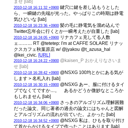
ませ [lab]
鍵穴に鍵を差し込もうとした
2010-12-18 16:11:32 +0900
ら、一瞬鍵の先端が光った。やっぱりこの時期は静電
気ひどいな [lab]
髪の毛に静電気を溜め込んで
2010-12-18 16:23:36 +0900
Twitter忘年会に行くとか一瞬考えたが自重した [lab]
リナカフェ充してる人数
2010-12-18 16:24:05 +0900
ェ……… RT @tetetep: I'm at CAFFE SOLARE リナッ
クスカフェ秋葉原店 w/ @jyakou @t_azusa_hal
@kei_civic.
[URL]
@kaisen_P おかえりなさいま
2010-12-18 16:24:22 +0900
せ [lab]
@NSXG 100均とかにある気が
2010-12-18 16:28:42 +0900
します > 名札入れ [lab]
@NSXG あー、服に付けるタイ
2010-12-18 16:30:15 +0900
プでなくてですか…。 あるかどうか微妙なところか
もしれません [lab]
さっきのアルゴリズム理解困難
2010-12-18 16:34:06 +0900
だった論文、同じ著者の過去の論文にはちゃんと図解
とアルゴリズムの流れが出ていた。よかった [lab]
@NSXG 私は、ひもを取り付け
2010-12-18 16:34:52 +0900
て首からかけるタイプで作ったことはあります [lab]