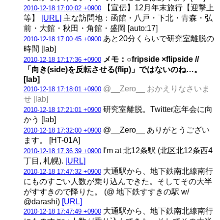
【宣伝】12月年末旅行【迎撃上
2010-12-18 17:00:02 +0900
等】
[URL]
主な訪問地：函館・八戸・下北・青森・弘
前・大館・秋田・角館・盛岡 [auto:17]
あと20分くらいで研究室離脱の
2010-12-18 17:00:45 +0900
時間 [lab]
メモ：○fripside ×flipside //
2010-12-18 17:17:36 +0900
「向き(side)を反転させる(flip)」ではないのね…。
[lab]
@__Zero__ おかえりなさいま
2010-12-18 17:18:01 +0900
せ [lab]
研究室離脱。Twitter忘年会に向
2010-12-18 17:21:01 +0900
かう [lab]
@__Zero__ ありがとうござい
2010-12-18 17:32:00 +0900
ます。 [HT-01A]
I'm at 北12条駅 (北区北12条西4
2010-12-18 17:36:39 +0900
丁目, 札幌).
[URL]
大通駅から、地下鉄南北線南行
2010-12-18 17:47:32 +0900
にものすごい人数が乗り込んできた。そしてその大半
がすすきので降りた。 (@ 地下鉄すすきの駅 w/
@darashi)
[URL]
大通駅から、地下鉄南北線南行
2010-12-18 17:47:49 +0900