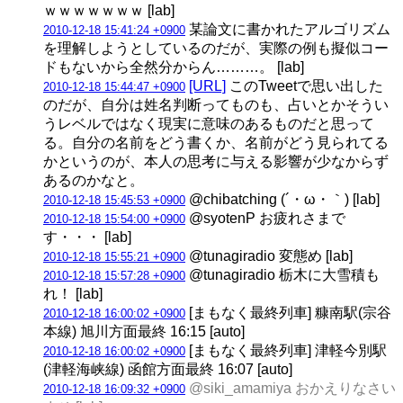
ｗｗｗｗｗｗｗ [lab]
某論文に書かれたアルゴリズム
2010-12-18 15:41:24 +0900
を理解しようとしているのだが、実際の例も擬似コー
ドもないから全然分からん………。 [lab]
[URL]
このTweetで思い出した
2010-12-18 15:44:47 +0900
のだが、自分は姓名判断ってものも、占いとかそうい
うレベルではなく現実に意味のあるものだと思って
る。自分の名前をどう書くか、名前がどう見られてる
かというのが、本人の思考に与える影響が少なからず
あるのかなと。
@chibatching (´・ω・｀) [lab]
2010-12-18 15:45:53 +0900
@syotenP お疲れさまで
2010-12-18 15:54:00 +0900
す・・・ [lab]
@tunagiradio 変態め [lab]
2010-12-18 15:55:21 +0900
@tunagiradio 栃木に大雪積も
2010-12-18 15:57:28 +0900
れ！ [lab]
[まもなく最終列車] 糠南駅(宗谷
2010-12-18 16:00:02 +0900
本線) 旭川方面最終 16:15 [auto]
[まもなく最終列車] 津軽今別駅
2010-12-18 16:00:02 +0900
(津軽海峡線) 函館方面最終 16:07 [auto]
@siki_amamiya おかえりなさい
2010-12-18 16:09:32 +0900