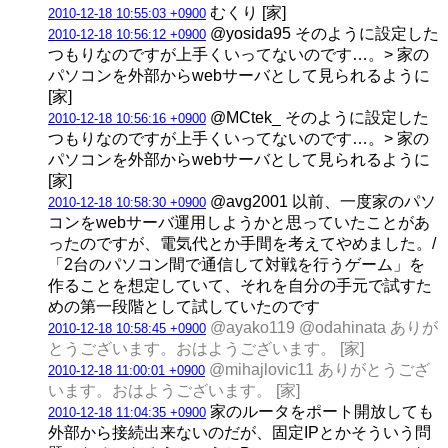
むくり [家]
2010-12-18 10:55:03 +0900
@yosida95 そのように設定した
2010-12-18 10:56:12 +0900
つもりなのですが上手くいってないのです…。> 家の
パソコンを外部からwebサーバとして見られるように
[家]
@MCtek_ そのように設定した
2010-12-18 10:56:16 +0900
つもりなのですが上手くいってないのです…。> 家の
パソコンを外部からwebサーバとして見られるように
[家]
@avg2001 以前、一度家のパソ
2010-12-18 10:58:30 +0900
コンをwebサーバ運用しようかと思っていたことがあ
ったのですが、電気代とか手間を考えてやめました。/
「2台のパソコン間で通信して対戦を行うゲーム」を
作ることを想定していて、それを自分の手元で試すた
めの第一段階として試していたのです
@ayako119 @odahinata ありが
2010-12-18 10:58:45 +0900
とうございます。おはようございます。 [家]
@mihajlovic11 ありがとうござ
2010-12-18 11:00:01 +0900
います。おはようございます。 [家]
家のルータをポート開放しても
2010-12-18 11:04:35 +0900
外部から接続出来ないのだが、固定IPとかそういう問