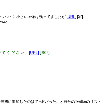
キャッシュに小さい画像は残ってましたが
[URL]
[家]
waz
せ て く だ さ い」
[URL]
[IS02]
に追加したのはてっPだった。と自分のTwitterのリスト