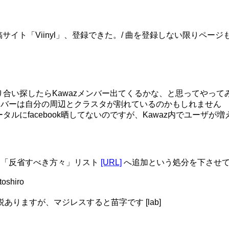
楽投稿サイト「Viinyl」、登録できた。/ 曲を登録しない限り
bookで知り合い探したらKawazメンバー出てくるかな、と思って
メンバーは自分の周辺とクラスタが割れているのかもしれません
azポータルにfacebook晒してないのですが、Kawaz内でユー
okさんは「反省すべき方々」リスト
[URL]
へ追加という処分を下させて頂き
toshiro
諸説ありますが、マジレスすると苗字です [lab]