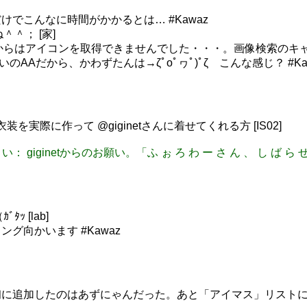
でこんなに時間がかかるとは… #Kawaz
＾＾； [家]
ッシュからはアイコンを取得できませんでした・・・。画像検索の
やよいのAAだから、かわずたんは→ζﾟoﾟヮﾟ)ﾟζ こんな感じ？ #Ka
衣装を実際に作って @giginetさんに着せてくれる方 [IS02]
さい： giginetからのお願い。「ふ ぉ ろ わ ー さ ん 、 し ば ら 
ﾀｯ [lab]
グ向かいます #Kawaz
追加したのはあずにゃんだった。あと「アイマス」リストに最初