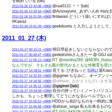
を眺めている [lab]
@raa0121 ＾＾ [lab]
2011-01-26 13:33:06 +0900
@Azusayumi_ あずい人め #azy [l
2011-01-26 13:33:16 +0900
ttntawasi どういう扱い
2011-01-26 16:31:58 +0900
#Kawaz
geekdrums と入力しようと
2011-01-26 23:01:28 +0900
2011_01_27 (木)
明日早起きしないとならないので、G
2011-01-27 00:15:21 +0900
geekdrumsさんきたー @ GGJ ust
2011-01-27 00:40:47 +0900
RT @mentha299: @M
2011-01-27 12:05:13 +0900
なんですが、そもそも親の世代がまともな性教育を受けて
見てる: びぎねっと
[URL]
某Kaw
2011-01-27 14:29:51 +0900
@giginet ちなみに、オープン
2011-01-27 14:32:43 +0900
@celsius_ おかえりなさいませ [la
2011-01-27 14:34:56 +0900
@giginet [lab]
2011-01-27 14:35:12 +0900
自分の持っていくノートパソコン、
2011-01-27 15:54:08 +0900
しかも、ちょっと整理してどうにかなるレベルでないくらい余
HDDから余計なものを一時的に撤
2011-01-27 15:55:52 +0900
@alisue_seiga 私も出来る
2011-01-27 15:56:58 +0900
RT @SLAKE08: NGP？ニ
2011-01-27 15:57:18 +0900