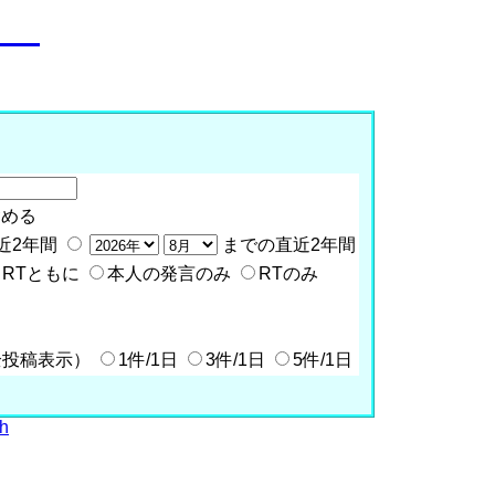
o__
含める
近2年間
までの直近2年間
RTともに
本人の発言のみ
RTのみ
全投稿表示）
1件/1日
3件/1日
5件/1日
th