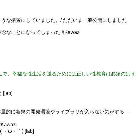
のような措置にしていました。/ ただいま一般公開にしました
念なことになってしまった #Kawaz
ね。 ですんで、幸福な性生活を送るためには正しい性教育は必須のはず
lab]
スク容量的に新規の開発環境やライブラリが入らない気がする…
awaz
・｀) [lab]