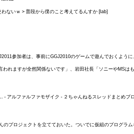
使わないｗ > 普段から僕のこと考えてるんすか [lab]
J2011参加者は、事前にGGJ2010のゲームで遊んでおく
言われますが全然関係ないです」、岩田社長「ソニーやMSはも
… - アルファルファモザイク - ２ちゃんねるスレッドまとめブ
ったんのプロジェクトを立てておいた。ついでに仮組のプログラム