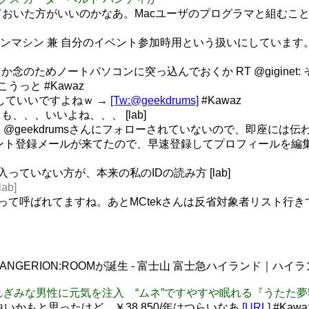
おいた方がいいのかなあ。Macユーザのプログラマと組むこと
を弟のメインマシン 兼 自分のイベント参加時用という扱いにして
のためノートパソコンに突っ込んでおくか RT @giginet
うっと #Kawaz
＠していいですよねｗ →
[Tw:@geekdrums]
#Kawaz
、、いいよね、、、 [lab]
は @geekdrumsさんにフォローされていないので、即座には伝わ
アカウント登録メールが来てたので、早速登録してプロフィールを編集
入っていない方が、本来の私のIDの読み方 [lab]
ab]
ろ」って呼ばれてますね。あとMCtekさんは反省対象者リスト行き
ANGERION:ROOMが誕生 - 富士山 富士急ハイランド｜
るー】疲れぎみな男性に元気を注入 “ムネ”ですやすや眠れる『うた
白いかもと思ったけど、￥38,850/年はつらいなあ
[URL]
#Kawa