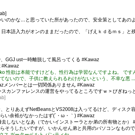
ab]
にすればいいのかな…と思っていた所があったので、安全策としてあ
して、日本語入力がオンのままだったので、「げえｋｄるｍｓ」と残
GJ ust一時離脱して風呂ってくる #Kawaz
 #Kawaz
ORI_Natsuko 性欲は本能ですけども、性行為は学習なんですよ
ないので、子供に教えられるわけがないという、不幸な悪 ...
azメンバーとは一切関係ありません #Kawaz
ソースカンファレンスの運営をやってるところですｗ > びぎねっと [
b]
とりあえずNetBeansとVS2008は入ってるけど、ディ
裕がなかったはず(´・ω・｀) #Kawaz
去しないとなあ（でかいインストーラとか弟の所有物とか） #K
ものならそうしたいですが、いかんせん弟と共用のパソコンなもので(´・ω
ーソックス ガーターベルト パンティか