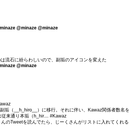
minaze @minaze @minaze
は流石に紛らわしいので、副垢のアイコンを変えた
minaze @minaze
awaz
ントを副垢（__h_hiro__）に移行。それに伴い、Kawaz関係者
従来通り本垢（h_hir… #Kawaz
ぎぎさんのTweetを読んでたら、じーくさんがリストに入れてくれ