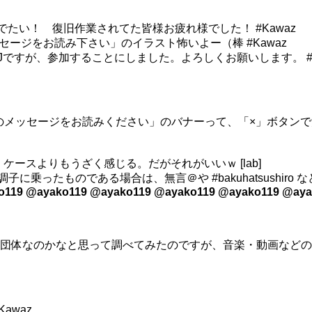
でたい！ 復旧作業されてた皆様お疲れ様でした！ #Kawaz
らのメッセージをお読み下さい」のイラスト怖いよー（棒 #Kawaz
GGJですが、参加することにしました。よろしくお願いします。 #K
umsからのメッセージをお読みください」のバナーって、「×」ボ
い」ケースよりもうざく感じる。だがそれがいいｗ [lab]
に乗ったものである場合は、無言＠や #bakuhatsushiro な
o119 @ayako119 @ayako119 @ayako119 @ayako119 @aya
Kってどんな団体なのかなと思って調べてみたのですが、音楽・動画
Kawaz