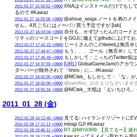
XNAはインストールだけでもして
2011-01-27 15:59:52 +0900
るので #Kawaz
@alisue_seiga ノート
2011-01-27 16:02:06 +0900
せん。4月ごろにはノーパソ買う予定ですが [lab]
自分も、かずぴったんのコードとか念
2011-01-27 16:03:04 +0900
リティのソースコードをGGJに備えてgithubに上げておこ
じーくさんのこのtweetは無言
2011-01-27 17:42:22 +0900
もう、、、ゴール（無言＠）しても、
2011-01-27 17:44:47 +0900
もしかして：こっちのTwitter垢
2011-01-27 17:45:49 +0900
[URL]
GlobalGameJamの
2011-01-27 18:37:59 +0900
ダーバーが除外されて「hhiro」に… #Kawaz
@MCtek_ もしかして：「な」が
2011-01-27 18:42:05 +0900
@yamifuu_ おかえりなさいませ [l
2011-01-27 18:42:09 +0900
@MCtek_ 大抵は「えいちひ
2011-01-27 18:55:24 +0900
2011_01_28 (金)
見てる: ハイランドリゾートにEV
2011-01-28 16:12:45 +0900
miiojp GJ! #Kawaz
2011-01-28 17:21:13 +0900
RT @MIYA999: 【見て
2011-01-28 18:46:12 +0900
kaw.az ってドメイン取れたら面
2011-01-28 19:12:05 +0900