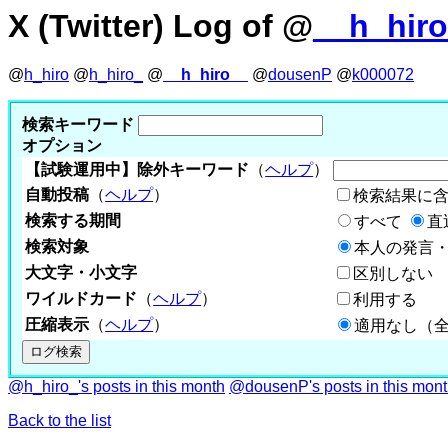
X (Twitter) Log of @
__h_hir
@
h_hiro
@
h_hiro_
@
__h_hiro__
@
dousenP
@
k000072
検索キーワード
オプション
【試験運用中】除外キーワード
（
ヘルプ
）
自動投稿
（
ヘルプ
）
検索結果に
検索する期間
すべて
直
検索対象
本人の発言・
大文字・小文字
区別しない
ワイルドカード
（
ヘルプ
）
利用する
圧縮表示
（
ヘルプ
）
適用なし（
@h_hiro_'s posts in this month
@dousenP's posts in this mon
Back to the list