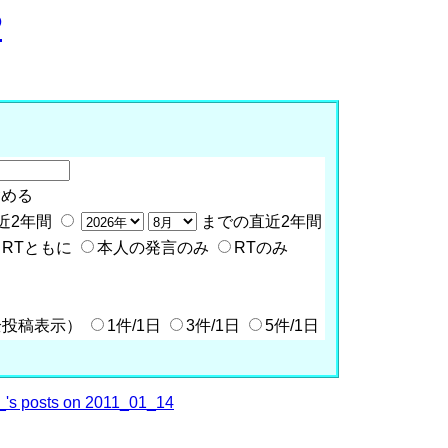
P
含める
近2年間
までの直近2年間
RTともに
本人の発言のみ
RTのみ
全投稿表示）
1件/1日
3件/1日
5件/1日
's posts on 2011_01_14