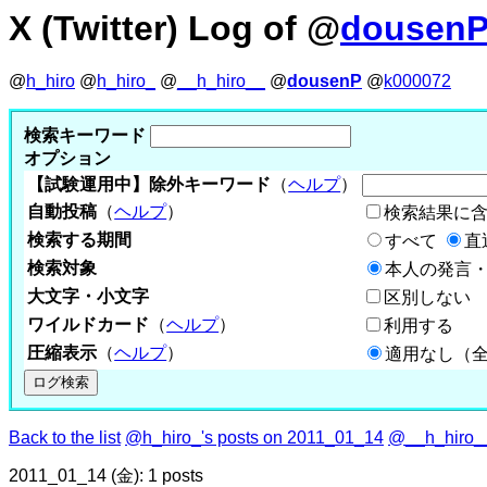
X (Twitter) Log of @
dousen
@
h_hiro
@
h_hiro_
@
__h_hiro__
@
dousenP
@
k000072
検索キーワード
オプション
【試験運用中】除外キーワード
（
ヘルプ
）
自動投稿
（
ヘルプ
）
検索結果に
検索する期間
すべて
直
検索対象
本人の発言・
大文字・小文字
区別しない
ワイルドカード
（
ヘルプ
）
利用する
圧縮表示
（
ヘルプ
）
適用なし（
Back to the list
@h_hiro_'s posts on 2011_01_14
@__h_hiro__
2011_01_14 (金): 1 posts