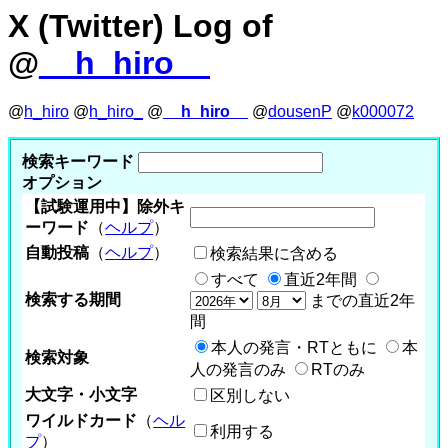
X (Twitter) Log of
@
__h_hiro__
@
h_hiro
@
h_hiro_
@
__h_hiro__
@
dousenP
@
k000072
検索キーワード
オプション
【試験運用中】除外キ
ーワード
（
ヘルプ
）
自動投稿
（
ヘルプ
）
検索結果に含める
すべて
直近2年間
検索する期間
までの直近2年
間
本人の発言・RTともに
本
検索対象
人の発言のみ
RTのみ
大文字・小文字
区別しない
ワイルドカード
（
ヘル
利用する
プ
）