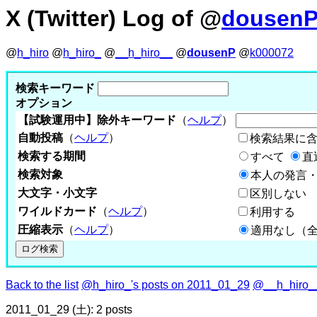
X (Twitter) Log of @
dousen
@
h_hiro
@
h_hiro_
@
__h_hiro__
@
dousenP
@
k000072
検索キーワード
オプション
【試験運用中】除外キーワード
（
ヘルプ
）
自動投稿
（
ヘルプ
）
検索結果に
検索する期間
すべて
直
検索対象
本人の発言・
大文字・小文字
区別しない
ワイルドカード
（
ヘルプ
）
利用する
圧縮表示
（
ヘルプ
）
適用なし（
Back to the list
@h_hiro_'s posts on 2011_01_29
@__h_hiro__
2011_01_29 (土): 2 posts