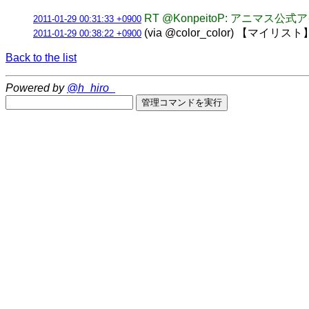
RT @KonpeitoP: アニ
2011-01-29 00:31:33 +0900
(via @color_color) 
2011-01-29 00:38:22 +0900
Back to the list
Powered by
@h_hiro_