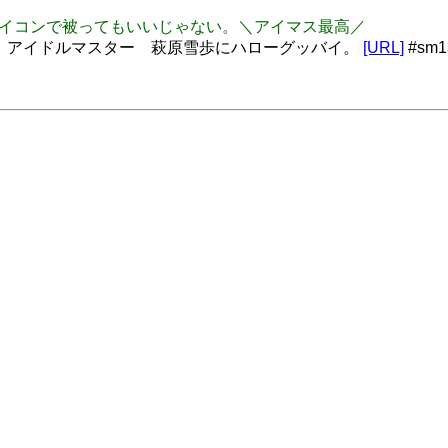
マス公式アイコンで被ってもいいじゃない。＼アイマス最高／
【マイリスト】アイドルマスター 萩原雪歩にハローグッバイ。
[URL]
#sm1