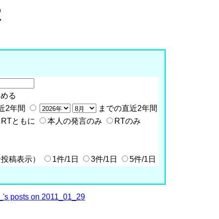
P
含める
近2年間
までの直近2年間
RTともに
本人の発言のみ
RTのみ
全投稿表示）
1件/1日
3件/1日
5件/1日
's posts on 2011_01_29