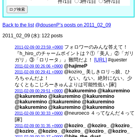
件/1日
3件/1日
5件/1日
Back to the list
@dousenP's posts on 2011_02_09
2011_02_09 (水): 122 posts
フォロワーのみんな答えて！
2011-02-09 00:23:59 +0900
『h_hiro_のチャームポイントは？①「美人」②「ガリ
ガリ」③「ロリータ」』難問だよ！
[URL]
#quester
@hajimeP
2011-02-09 00:26:06 +0900
@koziro_ 美しきロリっ娘、ひ
2011-02-09 00:29:41 +0900
ろちゃんだよ！ ない。ない。絶対にない。少
なくともこじろーきゅんよりは可能性低い [家]
@kakuremino @kakuremino
2011-02-09 00:29:51 +0900
@kakuremino @kakuremino @kakuremino
@kakuremino @kakuremino @kakuremino
@kakuremino @kakuremino @kakuremino
@neuroeco ４ってなんだ４って
2011-02-09 00:30:33 +0900
[家]
@koziro_ @koziro_ @koziro_
2011-02-09 00:31:35 +0900
@koziro_ @koziro_ @koziro_ @koziro_ @koziro_
@bite_the_dust
2011-02-09 00:31:37 +0900