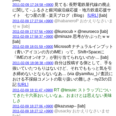
見てる: 長野電鉄屋代線の廃止
2011-02-09 17:24:58 +0900
に関して - ふるさと銀河線沿線応援・地方鉄道応援サ
イト 七つ星の里 - 楽天ブログ（Blog）
[URL]
[lab]
@habaneroP おかえりなさいま
2011-02-09 17:27:04 +0900
せｗ [lab]
@kurocub × @neuroeco [lab]
2011-02-09 17:57:56 +0900
@minaze 思考がかぶったｗｗ
2011-02-09 17:58:37 +0900
[lab]
Microsoft ナチュラルインプット
2011-02-09 18:01:59 +0900
（青いアイコンの方のIME）って、Shift+Spaceに
「IMEのオン/オフ」が割り当てられないのか… [lab]
自分は投稿する側として、手を
2011-02-09 18:08:38 +0900
抜いていたつもりはないけど、それでももっと気を引
き締めないとならないなあ… (via @yamifuu_) / 査読に
おける不採録コメントの取り扱いの難しさ - ny23の日
記
[URL]
RT @tesuie: ストラップについ
2011-02-09 18:11:47 +0900
てきた十六茶おいしいなぁ。おまけとは思えない美味
しさ
@kazusap-- [lab]
2011-02-09 18:27:06 +0900
@usacky おかえりなさいませ
2011-02-09 18:27:12 +0900