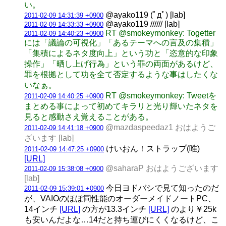
い。
@ayako119 (ﾟдﾟ) [lab]
2011-02-09 14:31:39 +0900
@ayako119 ////// [lab]
2011-02-09 14:33:33 +0900
RT @smokeymonkey: Togetter
2011-02-09 14:40:23 +0900
には「議論の可視化」「あるテーマへの言及の集積」
「集積によるネタ度向上」という功と「恣意的な印象
操作」「晒し上げ行為」という罪の両面があるけど、
罪を根拠として功を全て否定するような事はしたくな
いなぁ。
RT @smokeymonkey: Tweetを
2011-02-09 14:40:25 +0900
まとめる事によって初めてキラリと光り輝いたネタを
見ると感動さえ覚えることがある。
@mazdaspeedaz1 おはようご
2011-02-09 14:41:18 +0900
ざいます [lab]
けいおん！ストラップ(唯)
2011-02-09 14:47:25 +0900
[URL]
@saharaP おはようございます
2011-02-09 15:38:08 +0900
[lab]
今日ヨドバシで見て知ったのだ
2011-02-09 15:39:01 +0900
が、VAIOのほぼ同性能のオーダーメイドノートPC、
14インチ
[URL]
の方が13.3インチ
[URL]
のより￥25k
も安いんだよな…14だと持ち運びにくくなるけど、こ