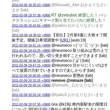
[lab]
@Masaaki_Abe おかえりなさい
2011-02-09 18:35:03 +0900
ませ [lab]
RT @zetsubot: 絶望した！ バッ
2011-02-09 18:37:38 +0900
クスラッシュに￥マーク割り当てたバカに絶望した！
@jyakou おかえりなさいませ
2011-02-09 18:43:56 +0900
[lab]
【宣伝】2月第4週に大将オフ開
2011-02-09 19:30:02 +0900
催予定。開催日希望調査中
[URL]
[auto:19]
@neuroeco ∩( 'ヮ' 三 'ヮ' )∩ [lab]
2011-02-09 19:41:14 +0900
@neuroeco 取り組みは雪の上で
2011-02-09 19:43:25 +0900
行われるので、思い切り突き倒すことができます [lab]
@neuroeco (ﾟдﾟ) [lab]
2011-02-09 19:46:59 +0900
@neuroeco 分かりにくいのはす
2011-02-09 19:47:21 +0900
べて放置の方針でいきますのであしからず [lab]
@neuroeco 変態め [lab]
2011-02-09 20:00:05 +0900
remove @minaze [lab]
2011-02-09 20:33:25 +0900
@taroudo_ おかえりなさいませ
2011-02-09 20:45:14 +0900
[lab]
@tyaku3 おかえりなさいませ
2011-02-09 20:55:24 +0900
[lab]
(via @k18j) 稚内新駅舎の開業日
2011-02-09 20:57:35 +0900
について [PDF]
[URL]
随分と綺麗な駅舎になるんだな