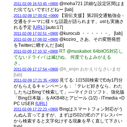
@moha721 詳細な設定区間はま
2011-02-09 16:53:45 +0900
だ出てないですけどねー [lab]
【宣伝支援】第2回交通勉強会 -
2011-02-09 17:00:02 +0900
交通をテーマに様々な話題が語られます。ustも実施さ
れる予定
[URL]
[auto:17]
@kurocub ・・・・・・。 [lab]
2011-02-09 17:02:51 +0900
@koziro_ さあ、その変態発想
2011-02-09 17:08:02 +0900
をTwitterに晒すんだ [lab]
RT @muskabot: 64bitOS対応し
2011-02-09 17:10:32 +0900
てないドライバ は滅びぬ。 何度でもよみがえる
さ。
@h_enjin おかえりなさいませ
2011-02-09 17:17:54 +0900
[lab]
見てる: 1日5回検索でEdy1円分
2011-02-09 17:21:35 +0900
がもらえるキャンペーンも：「テレビ好きなら、わた
したちはBingで検索して」──マイクロソフト、強化版
「Bing日本版」をAKB48とアピール (1/2) - ITmedia +D
PC USER
[URL]
Bingはスマートフォン対応がう
2011-02-09 17:22:23 +0900
んぬん言ってますが、まずはIS02のIEのアドレスバー
から検索すると文字化けする現象を早く直して下さい
[lab]