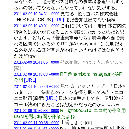
ゃないの…。北海道バスは既存の事業者を追い出すく
らいの勢いでやらないとやっていけない気がする。
見てる: 北海道バス株式会社
2011-02-09 10:34:51 +0900
│HOKKAIDOBUS
[URL]
まだ告知は出てない模様
これについては、蟹田-木古内の
2011-02-09 10:40:01 +0900
特例とは扱いが異なることを明記したかったのだと思
います。どちらも「普通乗車券なら」特急券不要で乗
れる区間ではあるので RT @Azusayumi_: 別に明記す
る必要があるほど普通が不便というわけではなさそう
だけどねw
@zorrilla_ おはようございます
2011-02-09 10:41:05 +0900
[家]
RT @nambon: InstagramがAPI
2011-02-09 10:48:08 +0900
公開
[URL]
見てる: アジアカップ 「日本×
2011-02-09 10:59:44 +0900
カタール」 決勝点のシーンを振り返ってみた ‐ ニコ
ニコ動画(原宿)
[URL]
日本の選手としても、伊野波が
ゴール決めにきたことは想定外だったのか………ｗ
RT @toko0510: ニコ動で作業用
2011-02-09 10:59:53 +0900
BGMを選ぶ時間が作業だよね
出発しよう [家]
2011-02-09 11:00:38 +0900
I'm at 地下鉄さっぽろ駅 (南北線)
2011-02-09 11:41:42 +0900