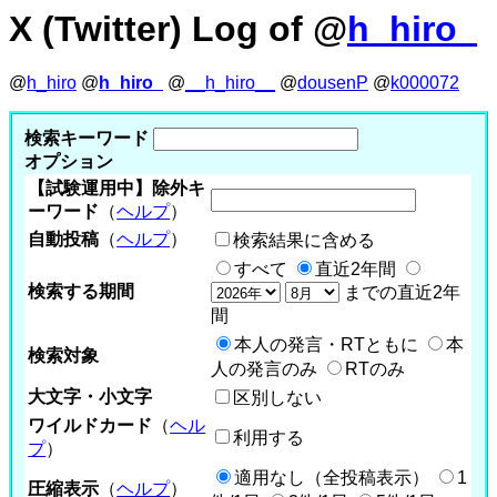
X (Twitter) Log of @
h_hiro_
@
h_hiro
@
h_hiro_
@
__h_hiro__
@
dousenP
@
k000072
検索キーワード
オプション
【試験運用中】除外キ
ーワード
（
ヘルプ
）
自動投稿
（
ヘルプ
）
検索結果に含める
すべて
直近2年間
検索する期間
までの直近2年
間
本人の発言・RTともに
本
検索対象
人の発言のみ
RTのみ
大文字・小文字
区別しない
ワイルドカード
（
ヘル
利用する
プ
）
適用なし（全投稿表示）
1
圧縮表示
（
ヘルプ
）