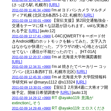
(さっぽろ駅, 札幌市)
[URL]
I'm at ヨドバシカメラ マルチメ
2011-02-09 11:46:34 +0900
ディア札幌 (北区北6条西5-1-22, 札幌市)
[URL]
【宣伝支援】第2回交通勉強会 -
2011-02-09 12:00:01 +0900
交通をテーマに様々な話題が語られます。ustも実施さ
れる予定
[URL]
[auto:12]
L-04C(QWERTYキーボード付
2011-02-09 12:17:41 +0900
きAndroid機)のホットモックを触ってみた。文字入力
はなかなか快適だった。ブラウザの使い心地とかは試
せてない（通信が不能だったので）。 [HT-01A]
I'm at 北海道大学附属図書館
2011-02-09 12:20:37 +0900
[URL]
I'm at 焼きたてベーカリー コッ
2011-02-09 12:34:31 +0900
プパン (北11条西8丁目, 札幌市北区)
[URL]
I'm at 北海道大学 大学院情報科
2011-02-09 12:45:30 +0900
学研究科 w/ @maryu1112 @s13324
[URL]
【宣伝】2月第4週に大将オフ開
2011-02-09 13:30:01 +0900
催予定。開催日希望調査中
[URL]
[auto:13]
RT @ayako119: 意識が
2011-02-09 14:29:12 +0900
extinctionしそう
RT @ayako119: エロスくださ
2011-02-09 14:29:49 +0900