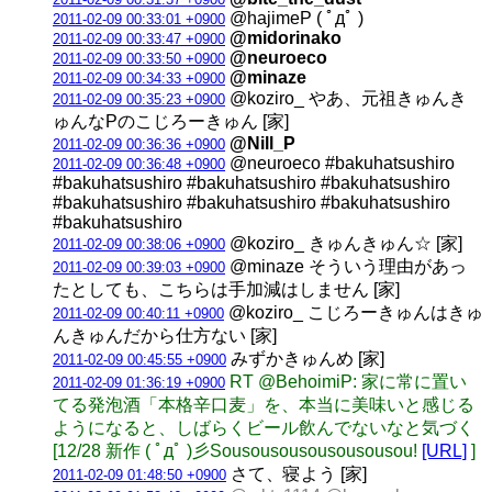
@hajimeP ( ﾟдﾟ )
2011-02-09 00:33:01 +0900
@midorinako
2011-02-09 00:33:47 +0900
@neuroeco
2011-02-09 00:33:50 +0900
@minaze
2011-02-09 00:34:33 +0900
@koziro_ やあ、元祖きゅんき
2011-02-09 00:35:23 +0900
ゅんなPのこじろーきゅん [家]
@Nill_P
2011-02-09 00:36:36 +0900
@neuroeco #bakuhatsushiro
2011-02-09 00:36:48 +0900
#bakuhatsushiro #bakuhatsushiro #bakuhatsushiro
#bakuhatsushiro #bakuhatsushiro #bakuhatsushiro
#bakuhatsushiro
@koziro_ きゅんきゅん☆ [家]
2011-02-09 00:38:06 +0900
@minaze そういう理由があっ
2011-02-09 00:39:03 +0900
たとしても、こちらは手加減はしません [家]
@koziro_ こじろーきゅんはきゅ
2011-02-09 00:40:11 +0900
んきゅんだから仕方ない [家]
みずかきゅんめ [家]
2011-02-09 00:45:55 +0900
RT @BehoimiP: 家に常に置い
2011-02-09 01:36:19 +0900
てる発泡酒「本格辛口麦」を、本当に美味いと感じる
ようになると、しばらくビール飲んでないなと気づく
[12/28 新作 ( ﾟдﾟ )彡Sousousousousousousou!
[URL]
]
さて、寝よう [家]
2011-02-09 01:48:50 +0900