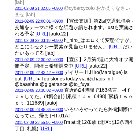
[lab]
@cybercycolo おかえりなさい
2011-02-09 21:32:05 +0900
ませ [lab]
【宣伝支援】第2回交通勉強会 -
2011-02-09 22:00:01 +0900
交通をテーマに様々な話題が語られます。ustも実施さ
れる予定
[URL]
[auto:22]
h_hiro_はエロくて変態ですが、
2011-02-09 22:03:19 +0900
どこにもセクシー要素が見当たりません。
[URL]
だい
たいあってる [lab]
【宣伝】2月第4週に大将オフ開
2011-02-09 22:30:02 +0900
催予定。開催日希望調査中
[URL]
[auto:22]
デイリー H.Hiro(Maraigue) is
2011-02-09 22:43:42 +0900
out!
[URL]
▸ Top stories today via @chaos_nil
@baashha @gigatrance @to_fuya
直近約24時間で163発言、-4ｆ
2011-02-09 23:30:02 +0900
ａｖしてた。(4垢合計) [累積ｆａｖ: 6498] [累積ｔｗｅ
ｅｔ: 111689] [auto]
いろいろやってたら終電間際に
2011-02-09 23:48:34 +0900
なってた。帰る [HT-01A]
I'm at 北12条駅 (北区北12条西4
2011-02-09 23:55:56 +0900
丁目, 札幌)
[URL]