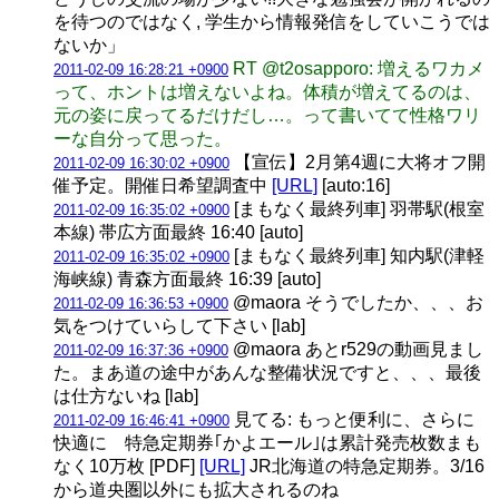
を待つのではなく, 学生から情報発信をしていこうでは
ないか」
RT @t2osapporo: 増えるワカメ
2011-02-09 16:28:21 +0900
って、ホントは増えないよね。体積が増えてるのは、
元の姿に戻ってるだけだし…。って書いてて性格ワリ
ーな自分って思った。
【宣伝】2月第4週に大将オフ開
2011-02-09 16:30:02 +0900
催予定。開催日希望調査中
[URL]
[auto:16]
[まもなく最終列車] 羽帯駅(根室
2011-02-09 16:35:02 +0900
本線) 帯広方面最終 16:40 [auto]
[まもなく最終列車] 知内駅(津軽
2011-02-09 16:35:02 +0900
海峡線) 青森方面最終 16:39 [auto]
@maora そうでしたか、、、お
2011-02-09 16:36:53 +0900
気をつけていらして下さい [lab]
@maora あとr529の動画見まし
2011-02-09 16:37:36 +0900
た。まあ道の途中があんな整備状況ですと、、、最後
は仕方ないね [lab]
見てる: もっと便利に、さらに
2011-02-09 16:46:41 +0900
快適に 特急定期券｢かよエール｣は累計発売枚数まも
なく10万枚 [PDF]
[URL]
JR北海道の特急定期券。3/16
から道央圏以外にも拡大されるのね