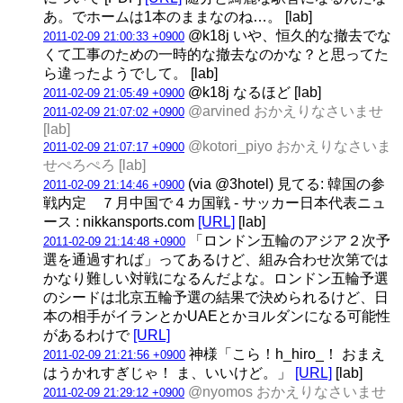
あ。でホームは1本のままなのね…。 [lab]
@k18j いや、恒久的な撤去でな
2011-02-09 21:00:33 +0900
くて工事のための一時的な撤去なのかな？と思ってた
ら違ったようでして。 [lab]
@k18j なるほど [lab]
2011-02-09 21:05:49 +0900
@arvined おかえりなさいませ
2011-02-09 21:07:02 +0900
[lab]
@kotori_piyo おかえりなさいま
2011-02-09 21:07:17 +0900
せぺろぺろ [lab]
(via @3hotel) 見てる: 韓国の参
2011-02-09 21:14:46 +0900
戦内定 ７月中国で４カ国戦 - サッカー日本代表ニュ
ース : nikkansports.com
[URL]
[lab]
「ロンドン五輪のアジア２次予
2011-02-09 21:14:48 +0900
選を通過すれば」ってあるけど、組み合わせ次第では
かなり難しい対戦になるんだよな。ロンドン五輪予選
のシードは北京五輪予選の結果で決められるけど、日
本の相手がイランとかUAEとかヨルダンになる可能性
があるわけで
[URL]
神様「こら！h_hiro_！ おまえ
2011-02-09 21:21:56 +0900
はうかれすぎじゃ！ ま、いいけど。」
[URL]
[lab]
@nyomos おかえりなさいませ
2011-02-09 21:29:12 +0900