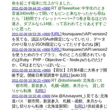
命を起こす端末に仕上がりました。
RT @TeeeeKee: 中学生のとき
2011-02-09 09:44:20 +0900
音速340m/秒って聞いてもピンと来なかったから尋ね
たら「1秒間でトイレットペーパー7つ巻き取るほどの
速さ。ダブルなら14個」って言われてとりあえずすご
いと思った
[URL]
foursquareのAPI version2
2011-02-09 09:53:29 +0900
を見てる。認証がOAuth限定になっていたり、データ
のやり取りがJSON限定になってたりするのね [家]
[URL]
foursquareのAPI version2
2011-02-09 09:56:04 +0900
を使うためのライブラリ、今のところ公開されている
のはRuby・PHP・Objective-C・Node.jsのものだけ
か。C#はまだないっぽいな…。
【宣伝】2月第4週に大将オフ開
2011-02-09 10:30:01 +0900
催予定。開催日希望調査中
[URL]
[auto:10]
RT @doshinweb: 北海道バス
2011-02-09 10:30:23 +0900
「都市間」新規参入 札幌−函館、来月から 貸し切
りから転換
[URL]
(via @Azusayumi_) 見てる: 北海
2011-02-09 10:32:48 +0900
道バス「都市間」新規参入 札幌－函館、来月から
貸し切りから転換（北海道新聞）
[URL]
/ 供給過多じ