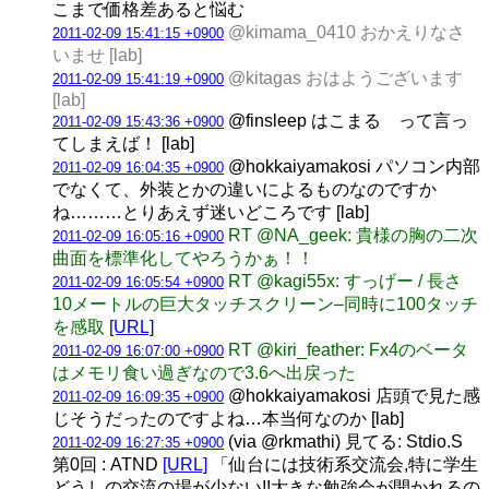
こまで価格差あると悩む
@kimama_0410 おかえりなさ
2011-02-09 15:41:15 +0900
いませ [lab]
@kitagas おはようございます
2011-02-09 15:41:19 +0900
[lab]
@finsleep はこまる って言っ
2011-02-09 15:43:36 +0900
てしまえば！ [lab]
@hokkaiyamakosi パソコン内部
2011-02-09 16:04:35 +0900
でなくて、外装とかの違いによるものなのですか
ね………とりあえず迷いどころです [lab]
RT @NA_geek: 貴様の胸の二次
2011-02-09 16:05:16 +0900
曲面を標準化してやろうかぁ！！
RT @kagi55x: すっげー / 長さ
2011-02-09 16:05:54 +0900
10メートルの巨大タッチスクリーン–同時に100タッチ
を感取
[URL]
RT @kiri_feather: Fx4のベータ
2011-02-09 16:07:00 +0900
はメモリ食い過ぎなので3.6へ出戻った
@hokkaiyamakosi 店頭で見た感
2011-02-09 16:09:35 +0900
じそうだったのですよね…本当何なのか [lab]
(via @rkmathi) 見てる: Stdio.S
2011-02-09 16:27:35 +0900
第0回 : ATND
[URL]
「仙台には技術系交流会,特に学生
どうしの交流の場が少ない!!大きな勉強会が開かれるの