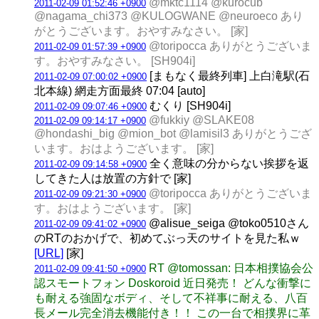
@mktc1114 @kurocub
2011-02-09 01:52:46 +0900
@nagama_chi373 @KULOGWANE @neuroeco あり
がとうございます。おやすみなさい。 [家]
@toripocca ありがとうございま
2011-02-09 01:57:39 +0900
す。おやすみなさい。 [SH904i]
[まもなく最終列車] 上白滝駅(石
2011-02-09 07:00:02 +0900
北本線) 網走方面最終 07:04 [auto]
むくり [SH904i]
2011-02-09 09:07:46 +0900
@fukkiy @SLAKE08
2011-02-09 09:14:17 +0900
@hondashi_big @mion_bot @lamisil3 ありがとうござ
います。おはようございます。 [家]
全く意味の分からない挨拶を返
2011-02-09 09:14:58 +0900
してきた人は放置の方針で [家]
@toripocca ありがとうございま
2011-02-09 09:21:30 +0900
す。おはようございます。 [家]
@alisue_seiga @toko0510さん
2011-02-09 09:41:02 +0900
のRTのおかげで、初めてぶっ天のサイトを見た私ｗ
[URL]
[家]
RT @tomossan: 日本相撲協会公
2011-02-09 09:41:50 +0900
認スモートフォン Doskoroid 近日発売！ どんな衝撃に
も耐える強固なボディ、そして不祥事に耐える、八百
長メール完全消去機能付き！！ この一台で相撲界に革