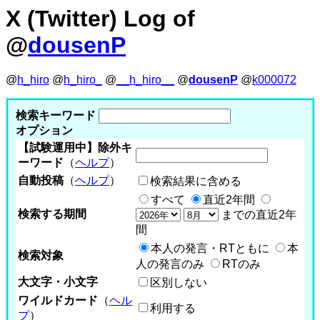
X (Twitter) Log of
@
dousenP
@
h_hiro
@
h_hiro_
@
__h_hiro__
@
dousenP
@
k000072
検索キーワード
オプション
【試験運用中】除外キ
ーワード
（
ヘルプ
）
自動投稿
（
ヘルプ
）
検索結果に含める
すべて
直近2年間
検索する期間
までの直近2年
間
本人の発言・RTともに
本
検索対象
人の発言のみ
RTのみ
大文字・小文字
区別しない
ワイルドカード
（
ヘル
利用する
プ
）