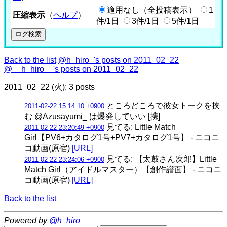
適用なし（全投稿表示）
1
圧縮表示
（
ヘルプ
）
件/1日
3件/1日
5件/1日
Back to the list
@h_hiro_'s posts on 2011_02_22
@__h_hiro__'s posts on 2011_02_22
2011_02_22 (火): 3 posts
ところどころで彼女トークを挟
2011-02-22 15:14:10 +0900
む @Azusayumi_ は爆発していい [携]
見てる: Little Match
2011-02-22 23:20:49 +0900
Girl【PV6+カタログ1号+PV7+カタログ1号】 ‐ ニコニ
コ動画(原宿)
[URL]
見てる: 【太鼓さん次郎】Little
2011-02-22 23:24:06 +0900
Match Girl（アイドルマスター）【創作譜面】 ‐ ニコニ
コ動画(原宿)
[URL]
Back to the list
Powered by
@h_hiro_