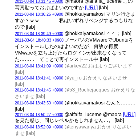
@maora @alfalfa_lucerne この
2011-03-04 18:31:45 +0900
写真貼っておけばよいのですか
[URL]
[lab]
@hokkaiyamakosi マリン行きま
2011-03-04 18:36:26 +0900
すか？ｗｗ 私はいずれリベンジするつもりな
ので [lab]
@hokkaiyamakosi ＾＾； [lab]
2011-03-04 18:39:49 +0900
ノーパソのVMwareでUbuntuを
2011-03-04 18:40:33 +0900
インストールしたのはよいのだが、何故か再度
VMwareを立ち上げたらログインが出来なくなって
た……… てことで再インストール中 [lab]
@arkey22 おはようございます
2011-03-04 18:41:09 +0900
[lab]
@yu_ro おかえりなさいませ
2011-03-04 18:41:41 +0900
[lab]
@53_Rochejacques おかえりな
2011-03-04 18:41:46 +0900
さいませ [lab]
@hokkaiyamakosi なんと………
2011-03-04 18:43:50 +0900
[lab]
@alfalfa_lucerne @maora
[URL]
2011-03-04 18:50:27 +0900
を見た感じ、同じレベルかもしれません…。 [lab]
@tenyawanya おかえりなさい
2011-03-04 18:52:09 +0900
ませ [lab]