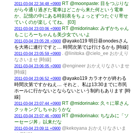
RT @moonpaste: 目をつぶりな
2011-03-04 22:34:48 +0900
がら今通り過ぎた電車はどこから来た何という電車
か、記憶の中にある時刻表をちょっとずつたぐり寄せ
ていくのが楽しくてね。 [03]
RT @midorinako: みずかちゃん
2011-03-04 23:03:06 +0900
もこじろーちゃんも美少女でいいよ
@ayako119 明日昼onodesさん
2011-03-04 23:05:28 +0900
を大将に連行ですと… 時間次第では行けるかも [時線]
. @linitoka @cielo_ee おかえり
2011-03-04 23:05:59 +0900
なさいませ [時線]
@engineer おかえりなさいませ
2011-03-04 23:06:05 +0900
[時線]
@ayako119 カラオケが終わる
2011-03-04 23:06:52 +0900
時間次第ですかねえ… それと、私は13:30までに市民
ホールに行かないとならないという制約もあります [時
線]
RT @midorinako: 久々に翠さん
2011-03-04 23:07:44 +0900
クッキングしちゃおうかな
RT @midorinako: ちなみに「ソ
2011-03-04 23:07:46 +0900
ーセージ丼」以来だな
@kekoyana おかえりなさいま
2011-03-04 23:09:11 +0900