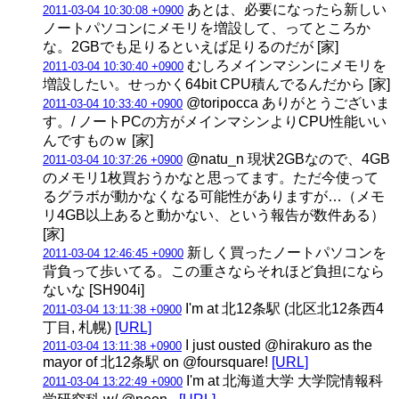
あとは、必要になったら新しい
2011-03-04 10:30:08 +0900
ノートパソコンにメモリを増設して、ってところか
な。2GBでも足りるといえば足りるのだが [家]
むしろメインマシンにメモリを
2011-03-04 10:30:40 +0900
増設したい。せっかく64bit CPU積んでるんだから [家]
@toripocca ありがとうございま
2011-03-04 10:33:40 +0900
す。/ ノートPCの方がメインマシンよりCPU性能いい
んですものｗ [家]
@natu_n 現状2GBなので、4GB
2011-03-04 10:37:26 +0900
のメモリ1枚買おうかなと思ってます。ただ今使って
るグラボが動かなくなる可能性がありますが…（メモ
リ4GB以上あると動かない、という報告が数件ある）
[家]
新しく買ったノートパソコンを
2011-03-04 12:46:45 +0900
背負って歩いてる。この重さならそれほど負担になら
ないな [SH904i]
I'm at 北12条駅 (北区北12条西4
2011-03-04 13:11:38 +0900
丁目, 札幌)
[URL]
I just ousted @hirakuro as the
2011-03-04 13:11:38 +0900
mayor of 北12条駅 on @foursquare!
[URL]
I'm at 北海道大学 大学院情報科
2011-03-04 13:22:49 +0900