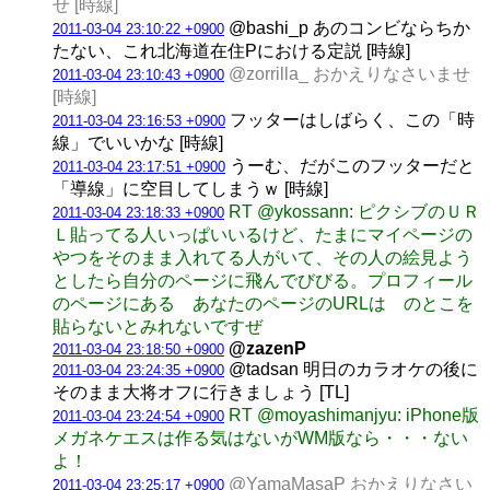
せ [時線]
@bashi_p あのコンビならちか
2011-03-04 23:10:22 +0900
たない、これ北海道在住Pにおける定説 [時線]
@zorrilla_ おかえりなさいませ
2011-03-04 23:10:43 +0900
[時線]
フッターはしばらく、この「時
2011-03-04 23:16:53 +0900
線」でいいかな [時線]
うーむ、だがこのフッターだと
2011-03-04 23:17:51 +0900
「導線」に空目してしまうｗ [時線]
RT @ykossann: ピクシブのＵＲ
2011-03-04 23:18:33 +0900
Ｌ貼ってる人いっぱいいるけど、たまにマイページの
やつをそのまま入れてる人がいて、その人の絵見よう
としたら自分のページに飛んでびびる。プロフィール
のページにある あなたのページのURLは のとこを
貼らないとみれないですぜ
@zazenP
2011-03-04 23:18:50 +0900
@tadsan 明日のカラオケの後に
2011-03-04 23:24:35 +0900
そのまま大将オフに行きましょう [TL]
RT @moyashimanjyu: iPhone版
2011-03-04 23:24:54 +0900
メガネケエスは作る気はないがWM版なら・・・ない
よ！
@YamaMasaP おかえりなさい
2011-03-04 23:25:17 +0900