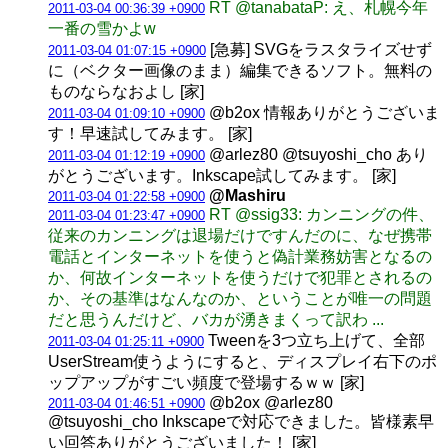
RT @tanabataP: え、札幌今年
2011-03-04 00:36:39 +0900
一番の雪かよw
[急募] SVGをラスタライズせず
2011-03-04 01:07:15 +0900
に（ベクター画像のまま）編集できるソフト。無料の
ものならなおよし [家]
@b2ox 情報ありがとうございま
2011-03-04 01:09:10 +0900
す！早速試してみます。 [家]
@arlez80 @tsuyoshi_cho あり
2011-03-04 01:12:19 +0900
がとうございます。Inkscape試してみます。 [家]
@Mashiru
2011-03-04 01:22:58 +0900
RT @ssig33: カンニングの件、
2011-03-04 01:23:47 +0900
従来のカンニングは退場だけですんだのに、なぜ携帯
電話とインターネットを使うと偽計業務妨害となるの
か、何故インターネットを使うだけで犯罪とされるの
か、その基準はなんなのか、ということが唯一の問題
だと思うんだけど、バカが湧きまくって訳わ ...
Tweenを3つ立ち上げて、全部
2011-03-04 01:25:11 +0900
UserStream使うようにすると、ディスプレイ右下のポ
ップアップがすごい頻度で登場するｗｗ [家]
@b2ox @arlez80
2011-03-04 01:46:51 +0900
@tsuyoshi_cho Inkscapeで対応できました。皆様素早
い回答ありがとうございました！ [家]