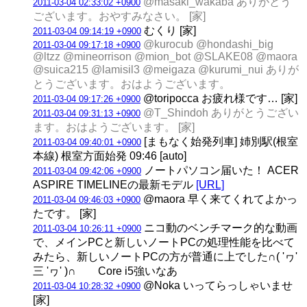
@masaki_wakaba ありがとう
2011-03-04 02:33:02 +0900
ございます。おやすみなさい。 [家]
むくり [家]
2011-03-04 09:14:19 +0900
@kurocub @hondashi_big
2011-03-04 09:17:18 +0900
@ltzz @mineorrison @mion_bot @SLAKE08 @maora
@suica215 @lamisil3 @meigaza @kurumi_nui ありが
とうございます。おはようございます。
@toripocca お疲れ様です… [家]
2011-03-04 09:17:26 +0900
@T_Shindoh ありがとうござい
2011-03-04 09:31:13 +0900
ます。おはようございます。 [家]
[まもなく始発列車] 姉別駅(根室
2011-03-04 09:40:01 +0900
本線) 根室方面始発 09:46 [auto]
ノートパソコン届いた！ ACER
2011-03-04 09:42:06 +0900
ASPIRE TIMELINEの最新モデル
[URL]
@maora 早く来てくれてよかっ
2011-03-04 09:46:03 +0900
たです。 [家]
ニコ動のベンチマーク的な動画
2011-03-04 10:26:11 +0900
で、メインPCと新しいノートPCの処理性能を比べて
みたら、新しいノートPCの方が普通に上でした∩( 'ヮ'
三 'ヮ' )∩ Core i5強いなあ
@Noka いってらっしゃいませ
2011-03-04 10:28:32 +0900
[家]