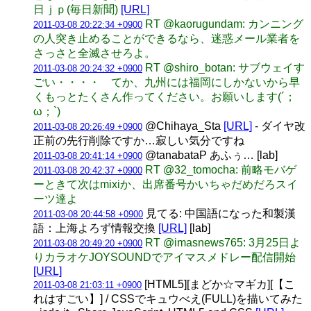
日ｊｐ(毎日新聞)
[URL]
RT @kaorugundam: カンニング
2011-03-08 20:22:34 +0900
の人突き止めることができるなら、迷惑メール業者を
さっさと全滅させろよ。
RT @shiro_botan: サブウェイす
2011-03-08 20:24:32 +0900
ごい・・・・ てか、九州には福岡にしかないから早
くもっとたくさん作ってください。お願いします(´；
ω；`)
@Chihaya_Sta
[URL]
- ダイヤ改
2011-03-08 20:26:49 +0900
正前の先行削除ですか…寂しい気分ですね
@tanabataP あふぅ… [lab]
2011-03-08 20:41:14 +0900
RT @32_tomocha: 前略モバゲ
2011-03-08 20:42:37 +0900
ーときて次はmixiか、出席番号かいちゃだめだろスイ
ーツ達よ
見てる: 中国語になった和製漢
2011-03-08 20:44:58 +0900
語：上海よろず情報交換
[URL]
[lab]
RT @imasnews765: 3月25日よ
2011-03-08 20:49:20 +0900
りカラオケJOYSOUNDでアイマスメドレー配信開始
[URL]
[HTML5][まどか☆マギカ][【こ
2011-03-08 21:03:11 +0900
れはすごい】] / CSSでキュウべえ(FULL)を描いてみた