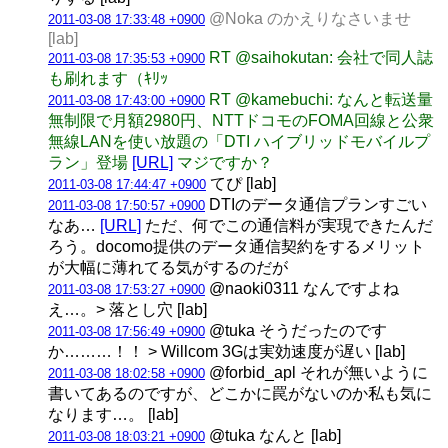
@Noka のかえりなさいませ
2011-03-08 17:33:48 +0900
[lab]
RT @saihokutan: 会社で同人誌
2011-03-08 17:35:53 +0900
も刷れます（ｷﾘｯ
RT @kamebuchi: なんと転送量
2011-03-08 17:43:00 +0900
無制限で月額2980円、NTTドコモのFOMA回線と公衆
無線LANを使い放題の「DTI ハイブリッドモバイルプ
ラン」登場
[URL]
マジですか？
てぴ [lab]
2011-03-08 17:44:47 +0900
DTIのデータ通信プランすごい
2011-03-08 17:50:57 +0900
なあ…
[URL]
ただ、何でこの通信料が実現できたんだ
ろう。docomo提供のデータ通信契約をするメリット
が大幅に薄れてる気がするのだが
@naoki0311 なんですよね
2011-03-08 17:53:27 +0900
え…。> 落とし穴 [lab]
@tuka そうだったのです
2011-03-08 17:56:49 +0900
か………！！ > Willcom 3Gは実効速度が遅い [lab]
@forbid_apl それが無いように
2011-03-08 18:02:58 +0900
書いてあるのですが、どこかに罠がないのか私も気に
なります…。 [lab]
@tuka なんと [lab]
2011-03-08 18:03:21 +0900