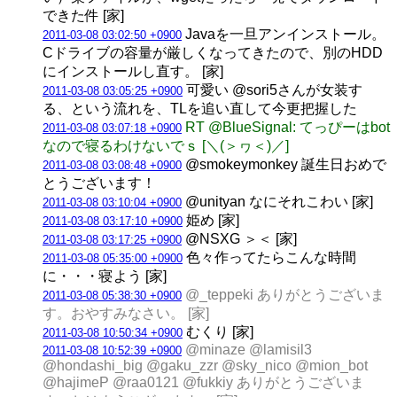
できた件 [家]
Javaを一旦アンインストール。
2011-03-08 03:02:50 +0900
Cドライブの容量が厳しくなってきたので、別のHDD
にインストールし直す。 [家]
可愛い @sori5さんが女装す
2011-03-08 03:05:25 +0900
る、という流れを、TLを追い直して今更把握した
RT @BlueSignal: てっぴーはbot
2011-03-08 03:07:18 +0900
なので寝るわけないでｓ [＼(＞ヮ＜)／]
@smokeymonkey 誕生日おめで
2011-03-08 03:08:48 +0900
とうございます！
@unityan なにそれこわい [家]
2011-03-08 03:10:04 +0900
姫め [家]
2011-03-08 03:17:10 +0900
@NSXG ＞＜ [家]
2011-03-08 03:17:25 +0900
色々作ってたらこんな時間
2011-03-08 05:35:00 +0900
に・・・寝よう [家]
@_teppeki ありがとうございま
2011-03-08 05:38:30 +0900
す。おやすみなさい。 [家]
むくり [家]
2011-03-08 10:50:34 +0900
@minaze @lamisil3
2011-03-08 10:52:39 +0900
@hondashi_big @gaku_zzr @sky_nico @mion_bot
@hajimeP @raa0121 @fukkiy ありがとうございま