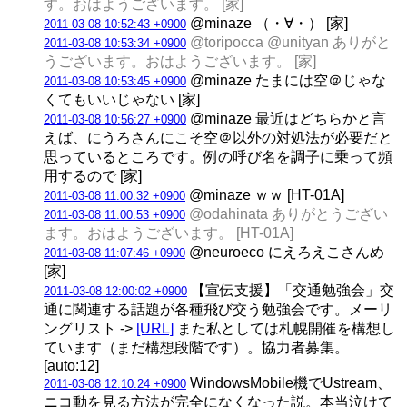
す。おはようございます。 [家]
@minaze （・∀・） [家]
2011-03-08 10:52:43 +0900
@toripocca @unityan ありがと
2011-03-08 10:53:34 +0900
うございます。おはようございます。 [家]
@minaze たまには空＠じゃな
2011-03-08 10:53:45 +0900
くてもいいじゃない [家]
@minaze 最近はどちらかと言
2011-03-08 10:56:27 +0900
えば、にうろさんにこそ空＠以外の対処法が必要だと
思っているところです。例の呼び名を調子に乗って頻
用するので [家]
@minaze ｗｗ [HT-01A]
2011-03-08 11:00:32 +0900
@odahinata ありがとうござい
2011-03-08 11:00:53 +0900
ます。おはようございます。 [HT-01A]
@neuroeco にえろえこさんめ
2011-03-08 11:07:46 +0900
[家]
【宣伝支援】「交通勉強会」交
2011-03-08 12:00:02 +0900
通に関連する話題が各種飛び交う勉強会です。メーリ
ングリスト ->
[URL]
また私としては札幌開催を構想し
ています（まだ構想段階です）。協力者募集。
[auto:12]
WindowsMobile機でUstream、
2011-03-08 12:10:24 +0900
ニコ動を見る方法が完全になくなった説。本当泣けて