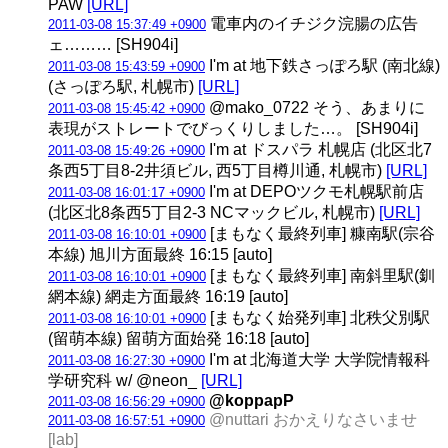
PAW
[URL]
電車内のイチジク浣腸の広告
2011-03-08 15:37:49 +0900
ェ……… [SH904i]
I'm at 地下鉄さっぽろ駅 (南北線)
2011-03-08 15:43:59 +0900
(さっぽろ駅, 札幌市)
[URL]
@mako_0722 そう、あまりに
2011-03-08 15:45:42 +0900
表現がストレートでびっくりしました…。 [SH904i]
I'm at ドスパラ 札幌店 (北区北7
2011-03-08 15:49:26 +0900
条西5丁目8-2井須ビル, 西5丁目樽川通, 札幌市)
[URL]
I'm at DEPOツクモ札幌駅前店
2011-03-08 16:01:17 +0900
(北区北8条西5丁目2-3 NCマックビル, 札幌市)
[URL]
[まもなく最終列車] 糠南駅(宗谷
2011-03-08 16:10:01 +0900
本線) 旭川方面最終 16:15 [auto]
[まもなく最終列車] 南斜里駅(釧
2011-03-08 16:10:01 +0900
網本線) 網走方面最終 16:19 [auto]
[まもなく始発列車] 北秩父別駅
2011-03-08 16:10:01 +0900
(留萌本線) 留萌方面始発 16:18 [auto]
I'm at 北海道大学 大学院情報科
2011-03-08 16:27:30 +0900
学研究科 w/ @neon_
[URL]
@koppapP
2011-03-08 16:56:29 +0900
@nuttari おかえりなさいませ
2011-03-08 16:57:51 +0900
[lab]