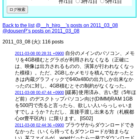
件/1日
3件/1日
5件/1日
Back to the list
@__h_hiro__'s posts on 2011_03_08
@dousenP's posts on 2011_03_08
2011_03_08 (火): 116 posts
自分のメインのパソコン、メモ
2011-03-08 00:28:31 +0900
リを4GB積むとグラボが利用されなくなる（正確に
は、映像は出力されるものの、演算が行われなくなっ
た模様）。ただ、2GBしかメモリを積んでなかったと
きは内蔵グラフィックで640x480の出力しか出来なか
ったのに対し、4GB積むとその制約がなくなった。
[緩募] 使用済み、古い型（5年ほ
2011-03-08 00:47:44 +0900
ど前）のデスクトップパソコン向け(DIMM)RAM 1GB
を500円で売ると言ったら、欲しい人いらっしゃいま
すでしょうか？ただし、直接手渡し出来る方（札幌都
心or豊平区内）に限ります。 [IS02]
ブラウザからダウンロードでき
2011-03-08 02:44:36 +0900
なかった（いくら待ってもダウンロードが始まらな
い）某ファイルが、wgetだったら一発でダウンロード