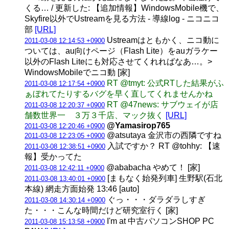
くる… / 更新した: 【追加情報】WindowsMobile機で、
Skyfire以外でUstreamを見る方法 - 導線log - ニコニコ
部
[URL]
Ustreamはともかく、ニコ動に
2011-03-08 12:14:53 +0900
ついては、au向けページ（Flash Lite）をauガラケー
以外のFlash Liteにも対応させてくれればなあ…。>
WindowsMobileでニコ動 [家]
RT @tmyt: 公式RTした結果がふ
2011-03-08 12:17:54 +0900
ぁぼれてたりするバグを早く直してくれませんかね
RT @47news: サブウェイが店
2011-03-08 12:20:37 +0900
舗数世界一 ３万３千店、マック抜く
[URL]
@Yamasirop765
2011-03-08 12:20:46 +0900
@atsutaya 金沢市の西隣ですね
2011-03-08 12:23:05 +0900
入試ですか？ RT @tohhy: 【速
2011-03-08 12:38:51 +0900
報】受かってた
@ababacha やめて！ [家]
2011-03-08 12:42:11 +0900
[まもなく始発列車] 生野駅(石北
2011-03-08 13:40:01 +0900
本線) 網走方面始発 13:46 [auto]
ぐっ・・・ダラダラしすぎ
2011-03-08 14:30:14 +0900
た・・・こんな時間だけど研究室行く [家]
I'm at 中古パソコンSHOP PC
2011-03-08 15:13:58 +0900