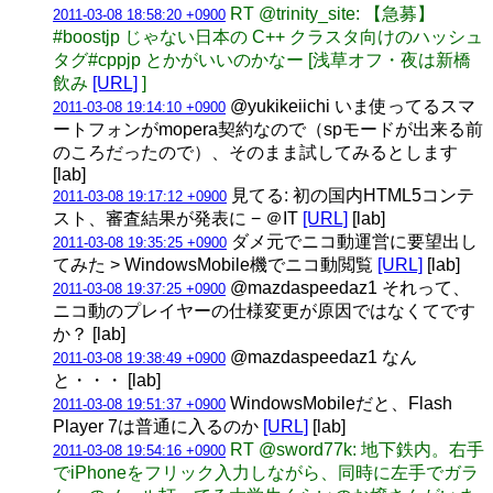
RT @trinity_site: 【急募】
2011-03-08 18:58:20 +0900
#boostjp じゃない日本の C++ クラスタ向けのハッシュ
タグ#cppjp とかがいいのかなー [浅草オフ・夜は新橋
飲み
[URL]
]
@yukikeiichi いま使ってるスマ
2011-03-08 19:14:10 +0900
ートフォンがmopera契約なので（spモードが出来る前
のころだったので）、そのまま試してみるとします
[lab]
見てる: 初の国内HTML5コンテ
2011-03-08 19:17:12 +0900
スト、審査結果が発表に − ＠IT
[URL]
[lab]
ダメ元でニコ動運営に要望出し
2011-03-08 19:35:25 +0900
てみた > WindowsMobile機でニコ動閲覧
[URL]
[lab]
@mazdaspeedaz1 それって、
2011-03-08 19:37:25 +0900
ニコ動のプレイヤーの仕様変更が原因ではなくてです
か？ [lab]
@mazdaspeedaz1 なん
2011-03-08 19:38:49 +0900
と・・・ [lab]
WindowsMobileだと、Flash
2011-03-08 19:51:37 +0900
Player 7は普通に入るのか
[URL]
[lab]
RT @sword77k: 地下鉄内。右手
2011-03-08 19:54:16 +0900
でiPhoneをフリック入力しながら、同時に左手でガラ