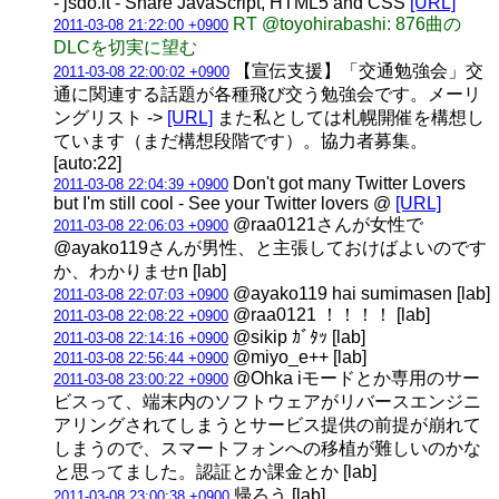
- jsdo.it - Share JavaScript, HTML5 and CSS
[URL]
RT @toyohirabashi: 876曲の
2011-03-08 21:22:00 +0900
DLCを切実に望む
【宣伝支援】「交通勉強会」交
2011-03-08 22:00:02 +0900
通に関連する話題が各種飛び交う勉強会です。メーリ
ングリスト ->
[URL]
また私としては札幌開催を構想し
ています（まだ構想段階です）。協力者募集。
[auto:22]
Don't got many Twitter Lovers
2011-03-08 22:04:39 +0900
but I'm still cool - See your Twitter lovers @
[URL]
@raa0121さんが女性で
2011-03-08 22:06:03 +0900
@ayako119さんが男性、と主張しておけばよいのです
か、わかりませn [lab]
@ayako119 hai sumimasen [lab]
2011-03-08 22:07:03 +0900
@raa0121 ！！！！ [lab]
2011-03-08 22:08:22 +0900
@sikip ｶﾞﾀｯ [lab]
2011-03-08 22:14:16 +0900
@miyo_e++ [lab]
2011-03-08 22:56:44 +0900
@Ohka iモードとか専用のサー
2011-03-08 23:00:22 +0900
ビスって、端末内のソフトウェアがリバースエンジニ
アリングされてしまうとサービス提供の前提が崩れて
しまうので、スマートフォンへの移植が難しいのかな
と思ってました。認証とか課金とか [lab]
帰ろう [lab]
2011-03-08 23:00:38 +0900