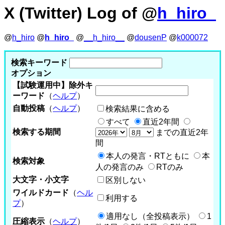
X (Twitter) Log of @
h_hiro_
@
h_hiro
@
h_hiro_
@
__h_hiro__
@
dousenP
@
k000072
検索キーワード
オプション
【試験運用中】除外キ
ーワード
（
ヘルプ
）
自動投稿
（
ヘルプ
）
検索結果に含める
すべて
直近2年間
検索する期間
までの直近2年
間
本人の発言・RTともに
本
検索対象
人の発言のみ
RTのみ
大文字・小文字
区別しない
ワイルドカード
（
ヘル
利用する
プ
）
適用なし（全投稿表示）
1
圧縮表示
（
ヘルプ
）