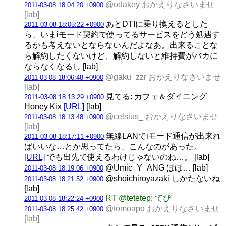
@odakey おかえりなさいませ
2011-03-08 18:04:20 +0900
[lab]
あとDTIに乗り換えるとした
2011-03-08 18:05:22 +0900
ら、いまiモード契約で使ってるサービスをどう処遇す
るかも考えないとならないんだよなあ。出来ることな
ら解約したくないけど、解約しないと維持費がバカに
ならなくなるし [lab]
@gaku_zzr おかえりなさいませ
2011-03-08 18:06:48 +0900
[lab]
見てる: カフェ＆ダイニング
2011-03-08 18:13:29 +0900
Honey Kix
[URL]
[lab]
@celsius_ おかえりなさいませ
2011-03-08 18:13:48 +0900
[lab]
無線LANでiモード通信が出来れ
2011-03-08 18:17:11 +0900
ばいいな…とか思ってたら、こんなのがあった。
[URL]
でも出先で使えるわけじゃないのね…。 [lab]
@Umic_Y_ANG ほほ… [lab]
2011-03-08 18:19:06 +0900
@shoichiroyazaki しかたないね
2011-03-08 18:21:52 +0900
[lab]
RT @tetetep: てぴ
2011-03-08 18:22:24 +0900
@tomoapo おかえりなさいませ
2011-03-08 18:25:42 +0900
[lab]