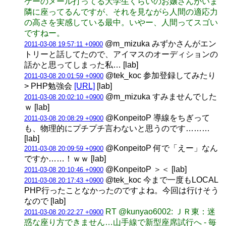
ケーのメール打ってる大学生くらいのお嬢さんがいま
隣に座ってるんですが、それを見ながら人間の適応力
の高さを実感している最中。いやー、人間ってスゴい
ですねー。
@m_mizuka みずかさんがエン
2011-03-08 19:57:11 +0900
トリーと話してたので、アイマスのオーディションの
話かと思ってしまった私… [lab]
@tek_koc 参加登録してみたり
2011-03-08 20:01:59 +0900
> PHP勉強会
[URL]
[lab]
@m_mizuka すみませんでした
2011-03-08 20:02:10 +0900
ｗ [lab]
@KonpeitoP 導線をちぎって
2011-03-08 20:08:29 +0900
も、物理的にプチプチ言わないと思うのです………
[lab]
@KonpeitoP 何で「えー」なん
2011-03-08 20:09:59 +0900
ですか……！ｗｗ [lab]
@KonpeitoP ＞＜ [lab]
2011-03-08 20:10:46 +0900
@tek_koc 今まで一度もLOCAL
2011-03-08 20:17:43 +0900
PHP行ったことなかったのですよね。今回は行けそう
なので [lab]
RT @kunyao6002: ＪＲ東：迷
2011-03-08 20:22:27 +0900
惑な座り方できません…山手線で新型座席試行へ - 毎