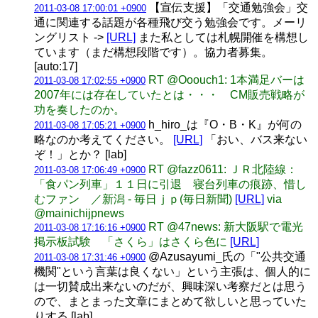
【宣伝支援】「交通勉強会」交
2011-03-08 17:00:01 +0900
通に関連する話題が各種飛び交う勉強会です。メーリ
ングリスト ->
[URL]
また私としては札幌開催を構想し
ています（まだ構想段階です）。協力者募集。
[auto:17]
RT @Ooouch1: 1本満足バーは
2011-03-08 17:02:55 +0900
2007年には存在していたとは・・・ CM販売戦略が
功を奏したのか。
h_hiro_は『O・B・K』が何の
2011-03-08 17:05:21 +0900
略なのか考えてください。
[URL]
「おい、バス来ない
ぞ！」とか？ [lab]
RT @fazz0611: ＪＲ北陸線：
2011-03-08 17:06:49 +0900
「食パン列車」１１日に引退 寝台列車の痕跡、惜し
むファン ／新潟 - 毎日ｊｐ(毎日新聞)
[URL]
via
@mainichijpnews
RT @47news: 新大阪駅で電光
2011-03-08 17:16:16 +0900
掲示板試験 「さくら」はさくら色に
[URL]
@Azusayumi_氏の「"公共交通
2011-03-08 17:31:46 +0900
機関"という言葉は良くない」という主張は、個人的に
は一切賛成出来ないのだが、興味深い考察だとは思う
ので、まとまった文章にまとめて欲しいと思っていた
りする [lab]