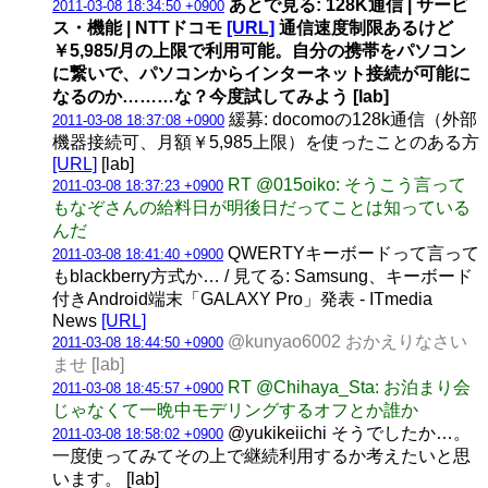
あとで見る: 128K通信 | サービ
2011-03-08 18:34:50 +0900
ス・機能 | NTTドコモ
[URL]
通信速度制限あるけど
￥5,985/月の上限で利用可能。自分の携帯をパソコン
に繋いで、パソコンからインターネット接続が可能に
なるのか………な？今度試してみよう [lab]
緩募: docomoの128k通信（外部
2011-03-08 18:37:08 +0900
機器接続可、月額￥5,985上限）を使ったことのある方
[URL]
[lab]
RT @015oiko: そうこう言って
2011-03-08 18:37:23 +0900
もなぞさんの給料日が明後日だってことは知っている
んだ
QWERTYキーボードって言って
2011-03-08 18:41:40 +0900
もblackberry方式か… / 見てる: Samsung、キーボード
付きAndroid端末「GALAXY Pro」発表 - ITmedia
News
[URL]
@kunyao6002 おかえりなさい
2011-03-08 18:44:50 +0900
ませ [lab]
RT @Chihaya_Sta: お泊まり会
2011-03-08 18:45:57 +0900
じゃなくて一晩中モデリングするオフとか誰か
@yukikeiichi そうでしたか…。
2011-03-08 18:58:02 +0900
一度使ってみてその上で継続利用するか考えたいと思
います。 [lab]