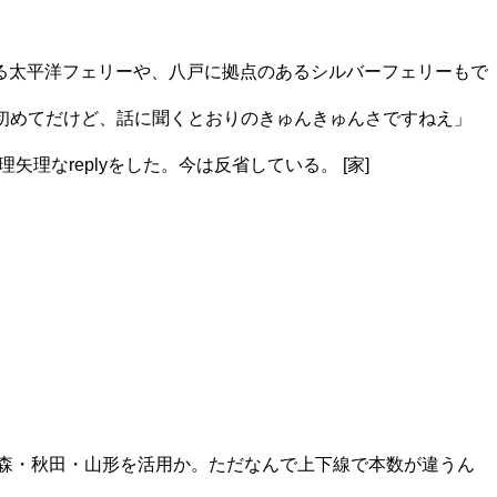
点のある太平洋フェリーや、八戸に拠点のあるシルバーフェリーもで
るの初めてだけど、話に聞くとおりのきゅんきゅんさですねえ」
理なreplyをした。今は反省している。 [家]
森・秋田・山形を活用か。ただなんで上下線で本数が違うん