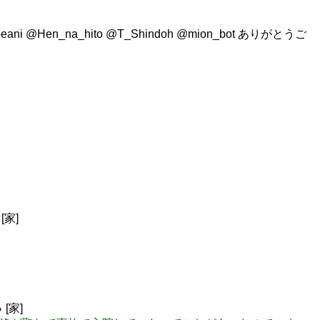
@moeani @Hen_na_hito @T_Shindoh @mion_bot ありがとうご
家]
[家]