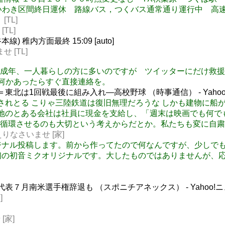
わき区間終日運休 路線バス，つくバス通常通り運行中 高速バス
TL]
TL]
 稚内方面最終 15:09 [auto]
せ [TL]
方が 「未成年、一人暮らしの方に多いのですが ツイッターにだけ
も何かあったらすぐ直接連絡を。
東北は1回戦最後に組み入れ―高校野球 （時事通信） - Yaho
鉄橋が流されとる こりゃ三陸鉄道は復旧無理だろうな しかも建物
 テロの際、現地のとある会社は社員に現金を支給し、「週末は映画で
環させるのも大切という考えからだとか。私たちも変に自粛せず
おかえりなさいませ [家]
カロオリジナル投稿します。前から作ってたので何なんですが、少し
しました。初の初音ミクオリジナルです。大したものではありませ
表７月南米選手権辞退も （スポニチアネックス） - Yahoo!
]
[家]