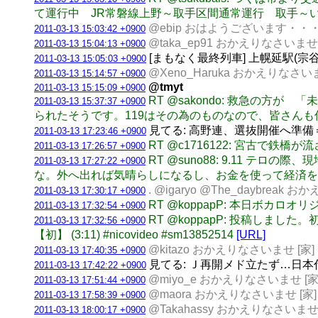
て運行中 JR常磐線上野～取手区間通常運行 取手～い
@ebip おはようございます・・・ [
2011-03-13 15:03:42 +0900
@taka_ep91 おかえりなさいませ [
2011-03-13 15:04:13 +0900
[まもなく最終列車] 上幌延駅(宗谷本線)
2011-03-13 15:05:03 +0900
@Xeno_Haruka おかえりなさいま
2011-03-13 15:14:57 +0900
@tmyt
2011-03-13 15:15:09 +0900
RT @sakondo: 救急の
2011-03-13 15:37:37 +0900
られたそうです。119はその為のものなので、皆さん
見てる: 高野連、選抜開催へ準備＝
2011-03-13 17:23:46 +0900
RT @c1716122: 宮古で
2011-03-13 17:26:57 +0900
RT @suno88: 9.11
2011-03-13 17:27:22 +0900
な。外へ出れば気晴らしになるし、お金を使って経済を循
. @igaryo @The_daybreak 
2011-03-13 17:30:17 +0900
RT @koppapP: 本日ボ
2011-03-13 17:32:54 +0900
RT @koppapP: 投稿
2011-03-13 17:32:56 +0900
【初】 (3:11) #nicovideo #sm13852514
[URL]
@kitazo おかえりなさいませ [家]
2011-03-13 17:40:35 +0900
見てる: Ｊ再開メド立たず…日本代
2011-03-13 17:42:22 +0900
@miyo_e おかえりなさいませ [家
2011-03-13 17:51:44 +0900
@maora おかえりなさいませ [家]
2011-03-13 17:58:39 +0900
@Takahassy おかえりなさいませ 
2011-03-13 18:00:17 +0900