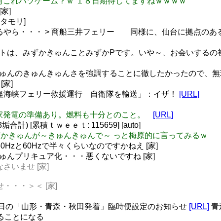
artlettP 何これバツゲーム？ｗ １８日期待してますねｗｗｗｗ
家]
:タモリ]
開いつになるやら・・・ > 商船三井フェリー 同様に、仙台に拠
のゲストは、みずかきゅんことみずかPです。いや～、お会いす
かきゅんのきゅんきゅんさを強調することに徹したかったので、無理矢
[家]
 「運休の津軽海峡フェリー救援運行 自衛隊を輸送」：イザ！
[URL]
バーは自家発電の準備あり。燃料も十分とのこと。
[URL]
) [累積ｔｗｅｅｔ: 115659] [auto]
zuka みずかきゅんが～きゅんきゅんで～ っと梅原的に言ってみるｗ
50Hzと60Hzで半々くらいなのですかねえ [家]
 みずかきゅんプリキュア化・・・悪くないですね [家]
りなさいませ [家]
せ・・・＞＜ [家]
AL -3月14日の「山形・青森・秋田発着」臨時便設定のお知らせ
[URL]
青
ることになる