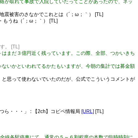
やっと連絡が取れて事故で入院していたってことがあったので、ネッ
地震被害のさなかでこれとは（´；ω；｀） [TL]
・もうね（´；ω；｀） [TL]
。 [TL]
イントはまだ３億円近く残っています。この際、全部、つかいきち
りじゃないかといわれてるかたもいますが、今朝の集計では募金額
 と思って使わないでいたのだが、公式でこういうコメントが
いつら・・・」 : 【2ch】コピペ情報局
[URL]
[TL]
くば駅 全線各駅停車にて，通常の５～６割程度の本数で臨時時刻に