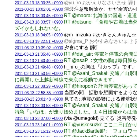
@yu_ro おかえりなさいませ [家]
2011-03-13 18:00:35 +0900
津波注意報解除か。ただ余震の可
2011-03-13 18:02:01 +0900
RT @maora: 北海道の国
2011-03-13 18:03:45 +0900
RT @otsune: 「食糧や
2011-03-13 18:03:57 +0900
ズイかもしれないな。
@m_mizuka おかきゅんきゅん☆ 
2011-03-13 18:04:05 +0900
@sigma_P おやすみなさいませ [
2011-03-13 19:22:51 +0900
夕食にする [家]
2011-03-13 19:39:02 +0900
RT @dai_air: 停電と停電
2011-03-13 21:35:46 +0900
RT @asaP_: 女性の胸は毎
2011-03-13 21:40:40 +0900
h_hiro_の胸は『Jカップ』です
2011-03-13 21:49:48 +0900
RT @Asahi_Shakai
2011-03-13 21:50:56 +0900
に再開した上越新幹線で東京に移動できます。
RT @hiropon7: 計画停電
2011-03-13 22:08:29 +0900
当面の間、拡散を懇願するようなt
2011-03-13 22:58:35 +0900
見てる: 地震の影響による運航
2011-03-13 23:01:48 +0900
RT @Asahi_Shakai
2011-03-13 23:03:53 +0900
特急「いなほ」が走り始めました。１４日始発からは酒
(via @umegold) 見てる: 
2011-03-13 23:07:00 +0900
RT @yuskesuzki: こ
2011-03-13 23:14:01 +0900
RT @JackBartlettP
2011-03-13 23:15:12 +0900