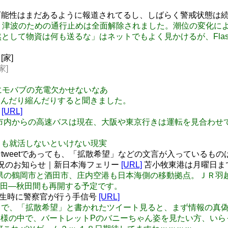
能性はまだあるように報道されてるし、しばらく警戒状態は続く
道・道道 津波のための通行止めは全面解除されました。潮位の変
古着は当然として物資は何も送るな」はネットでもよく見かけるが、F
[家]
家]
の合間にモバブの充電欠かせないなあ
日膨らんだり縮んだりすると聞きました。
。
[URL]
: 交通／山形市内からの高速バスは現在、大阪や東京行きは運転を見
があっても就活しないといけない現実
weetであっても、「拡散希望」などの文言が入っているものは
状況のお知らせ｜新日本海フェリー
[URL]
苫小牧東港は月曜日まで
: 交通／山形県の鶴岡市と酒田市、庄内空港も日本海側の移動拠点。
田―秋田間も再開する予定です。
災害等発生時に警察官が行う手信号
[URL]
こ二日ばかりで、「拡散希望」と書かれたツイート見ると、まず情報の
: 「フォロワー様の中で、バートレットPのバニーちゃん姿を見たい方、