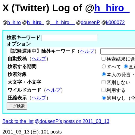
X (Twitter) Log of @
h_hiro_
@
h_hiro
@
h_hiro_
@
__h_hiro__
@
dousenP
@
k000072
検索キーワード
オプション
【試験運用中】除外キーワード
（
ヘルプ
）
自動投稿
（
ヘルプ
）
検索結果に
検索する期間
すべて
直
検索対象
本人の発言・
大文字・小文字
区別しない
ワイルドカード
（
ヘルプ
）
利用する
圧縮表示
（
ヘルプ
）
適用なし（
Back to the list
@dousenP's posts on 2011_03_13
2011_03_13 (日): 101 posts