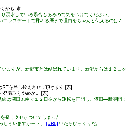
かも [家]
化により浸水している場合もあるので気をつけてください。
lashアップデートで揉める層まで理由をちゃんと伝えるのはム
合わせていますが、新潟市とは結ばれています。新潟からは１２日夕
RTを差し控えさせて頂きます [家]
発着取りやめか… [家]
ＪＲ羽越線は酒田以南で１２日夕から運転を再開し、酒田―新潟間で
真偽を疑うクセがついてしまった
いらっしゃいますかー？」
[URL]
いたらびっくりだ。