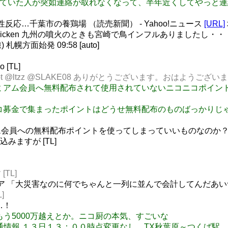
RCでよく話していた人が突如連絡が取れなくなって、半年近くして
反応…千葉市の養鶏場 （読売新聞） - Yahoo!ニュース
[URL]
112 @tricken 九州の噴火のときも宮崎で鳥インフルありましたし・・
幌方面始発 09:58 [auto]
 [TL]
on_bot @ltzz @SLAKE08 ありがとうございます。おはようございます
れまでプレミアム会員へ無料配布されて使用されていないニコニコポ
と、ニコニコ募金で集まったポイントはどうせ無料配布のものばっか
会員への無料配布ポイントを使ってしまっていいものなのか？
ますが [TL]
[TL]
: 英メディア 「大災害なのに何でちゃんと一列に並んで会計してんだあ
]
…！
募金、もう5000万越えとか。ニコ厨の本気、すごいな
くば市より交通情報 １３日１３：００時点変更なし TX秋葉原～つ