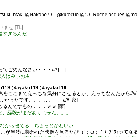
tatsuki_maki @Nakono731 @kurocub @53_Rochejacques 
いませ [TL]
欲が酷すぎるんだ
てごめんなさい・・・//// [TL]
猥だ 犯人はみぃお君
o119 @ayako119 @ayako119
で私をここまでえっちな気分にさせるとか、えっちなんだから///// [
よかったです、、、よ、、、///// [家]
ぎるんですもの………ｗｗ [家]
ちだけど、経験がまだありません。。。
がUst見ながら寝てる ちょっとかわいい
が津波に襲われた映像を見るたび（´；ω；｀）ﾌﾞﾜｯってなる 