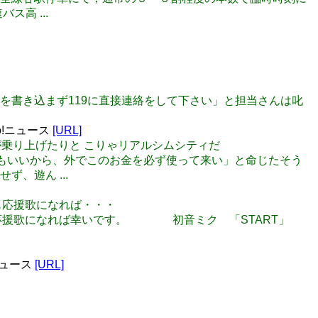
高 ...
救援を書き込まず119に直接連絡をして下さい」と担当さんは叱
o!ニュース
[URL]
に船が乗り上げたりと こりゃリアルシムシティだ
も何でもいいから、外でこのお金を必ず使って来い」と命じたそう
、遊ん ...
でも応援歌になれば・・・
んが、応援歌になれば幸いです。 初音ミク 「START」
ニュース
[URL]