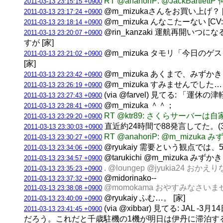
RT @anahoriP: @JackB
2011-03-13 23:15:15 +0900
@m_mizukaさんをお買い上げ？ [
2011-03-13 23:17:24 +0900
@m_mizuka んなこたーない [CV
2011-03-13 23:18:14 +0900
@rin_kanzaki 運航再
2011-03-13 23:20:07 +0900
すが [家]
@m_mizuka タモリ「今日
2011-03-13 23:21:02 +0900
[家]
@m_mizuka あくまで、みず
2011-03-13 23:23:42 +0900
@m_mizuka すみませんでした… 
2011-03-13 23:26:19 +0900
(via @farvel) 見てる:
2011-03-13 23:27:43 +0900
@m_mizuka ＾＾；
2011-03-13 23:28:41 +0900
RT @ktr89: さくらサー
2011-03-13 23:29:20 +0900
直近約24時間で88発言してた。(3垢合計
2011-03-13 23:30:03 +0900
RT @anahoriP: @m_mi
2011-03-13 23:30:27 +0900
@ryukaiy 需要という観点では、
2011-03-13 23:34:06 +0900
@tarukichi @m_mizuka
2011-03-13 23:34:57 +0900
. @loungep @jyukia24 おかえ
2011-03-13 23:35:23 +0900
@midorinako--
2011-03-13 23:37:32 +0900
@momokama おやすみなさいま
2011-03-13 23:38:08 +0900
@ryukaiy ふむ…。 [家]
2011-03-13 23:40:09 +0900
(via @xibbar) 見てる: J
2011-03-13 23:41:45 +0900
だろう。これだと千歳駐機の1機が明日は伊丹に滞泊す