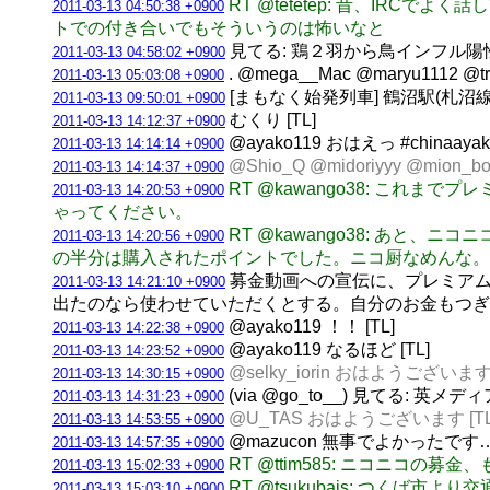
RT @tetetep: 昔、I
2011-03-13 04:50:38 +0900
トでの付き合いでもそういうのは怖いなと
見てる: 鶏２羽から鳥インフル陽性
2011-03-13 04:58:02 +0900
. @mega__Mac @maryu1
2011-03-13 05:03:08 +0900
[まもなく始発列車] 鶴沼駅(札沼線) 札
2011-03-13 09:50:01 +0900
むくり [TL]
2011-03-13 14:12:37 +0900
@ayako119 おはえっ #chinaayako
2011-03-13 14:14:14 +0900
@Shio_Q @midoriyyy @mi
2011-03-13 14:14:37 +0900
RT @kawango38: こ
2011-03-13 14:20:53 +0900
ゃってください。
RT @kawango38: あ
2011-03-13 14:20:56 +0900
の半分は購入されたポイントでした。ニコ厨なめんな。
募金動画への宣伝に、プレミアム
2011-03-13 14:21:10 +0900
出たのなら使わせていただくとする。自分のお金もつぎ込み
@ayako119 ！！ [TL]
2011-03-13 14:22:38 +0900
@ayako119 なるほど [TL]
2011-03-13 14:23:52 +0900
@selky_iorin おはようございます 
2011-03-13 14:30:15 +0900
(via @go_to__) 見てる
2011-03-13 14:31:23 +0900
@U_TAS おはようございます [TL
2011-03-13 14:53:55 +0900
@mazucon 無事でよかったです
2011-03-13 14:57:35 +0900
RT @ttim585: ニコニコの
2011-03-13 15:02:33 +0900
RT @tsukubais: つ
2011-03-13 15:03:10 +0900