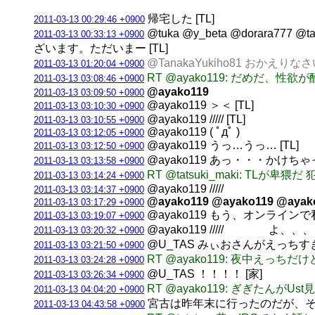
帰宅した [TL]
2011-03-13 00:29:46 +0900
@tuka @y_beta @dorara777 @
2011-03-13 00:33:13 +0900
ざいます。ただいまー [TL]
@TanakaYukiho81 おかえりなさ
2011-03-13 01:20:04 +0900
RT @ayako119: だめだ、性
2011-03-13 03:08:46 +0900
@ayako119
2011-03-13 03:09:50 +0900
@ayako119 ＞＜ [TL]
2011-03-13 03:10:30 +0900
@ayako119 ///// [TL]
2011-03-13 03:10:55 +0900
@ayako119 ( ﾟдﾟ )
2011-03-13 03:12:05 +0900
@ayako119 うっ…うっ… [TL]
2011-03-13 03:12:50 +0900
@ayako119 あっ・・・かけちゃっ
2011-03-13 03:13:58 +0900
RT @tatsuki_maki: TLが卑
2011-03-13 03:14:24 +0900
@ayako119 /////
2011-03-13 03:14:37 +0900
@ayako119 @ayako119 @ayak
2011-03-13 03:17:29 +0900
@ayako119 もう、オンライン
2011-03-13 03:19:07 +0900
@ayako119 ///// よ、、、
2011-03-13 03:20:32 +0900
@U_TAS みぃおさんがえっちす
2011-03-13 03:21:50 +0900
RT @ayako119: 夜中えっ
2011-03-13 03:24:28 +0900
@U_TAS ！！！！ [家]
2011-03-13 03:26:34 +0900
RT @ayako119: ぎぎたん
2011-03-13 04:04:20 +0900
宮古は昨年末に行ったのだが、そこ
2011-03-13 04:43:58 +0900