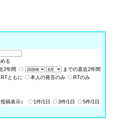
含める
近2年間
までの直近2年間
RTともに
本人の発言のみ
RTのみ
全投稿表示）
1件/1日
3件/1日
5件/1日