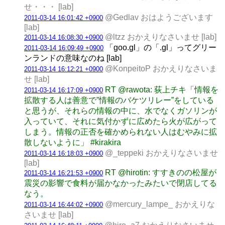
せ・・・ [lab]
@Gedlav おはようございます
2011-03-14 16:01:42 +0900
[lab]
@ltzz おかえりなさいませ [lab]
2011-03-14 16:08:30 +0900
「goo.gl」の「.gl」ってグリー
2011-03-14 16:09:49 +0900
ンランドの意味なのね [lab]
@KonpeitoP おかえりなさいま
2011-03-14 16:12:21 +0900
せ [lab]
RT @rawota: 荻上チキ「情報を
2011-03-14 16:17:09 +0900
拡散する人は善意で”情報のバケツリレー”をしている
と思うが、それらの情報の中に、水でなくガソリンが
入っていて、それに気付かずに広めたら火が広がって
しまう。情報の正否を確かめられない人はむやみに拡
散しないように」 #kirakira
@_teppeki おかえりなさいませ
2011-03-14 16:18:03 +0900
[lab]
RT @hirotin: すすきのの松屋が
2011-03-14 16:21:53 +0900
震災の影響で食料が届かなかったみたいで閉店してる
なう。
@mercury_lampe_ おかえりな
2011-03-14 16:44:02 +0900
さいませ [lab]