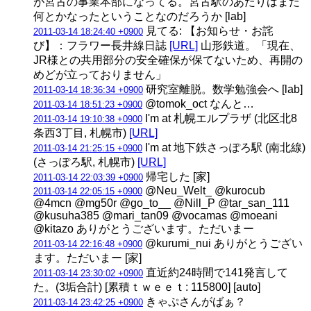
が宮古の事業本部になってる。宮古駅のあたりはまだ
何とかなったということなのだろうか [lab]
見てる: 【お知らせ・お詫
2011-03-14 18:24:40 +0900
び】：フラワー長井線日誌
[URL]
山形鉄道。「現在、
JR様との共用部分の安全確保が保てないため、再開の
めどが立っておりません」
研究室離脱。数学勉強会へ [lab]
2011-03-14 18:36:34 +0900
@tomok_oct なんと…
2011-03-14 18:51:23 +0900
I'm at 札幌エルプラザ (北区北8
2011-03-14 19:10:38 +0900
条西3丁目, 札幌市)
[URL]
I'm at 地下鉄さっぽろ駅 (南北線)
2011-03-14 21:25:15 +0900
(さっぽろ駅, 札幌市)
[URL]
帰宅した [家]
2011-03-14 22:03:39 +0900
@Neu_Welt_ @kurocub
2011-03-14 22:05:15 +0900
@4mcn @mg50r @go_to__ @Nill_P @tar_san_111
@kusuha385 @mari_tan09 @vocamas @moeani
@kitazo ありがとうございます。ただいまー
@kurumi_nui ありがとうござい
2011-03-14 22:16:48 +0900
ます。ただいまー [家]
直近約24時間で141発言して
2011-03-14 23:30:02 +0900
た。(3垢合計) [累積ｔｗｅｅｔ: 115800] [auto]
きゃぷさんがばぁ？
2011-03-14 23:42:25 +0900