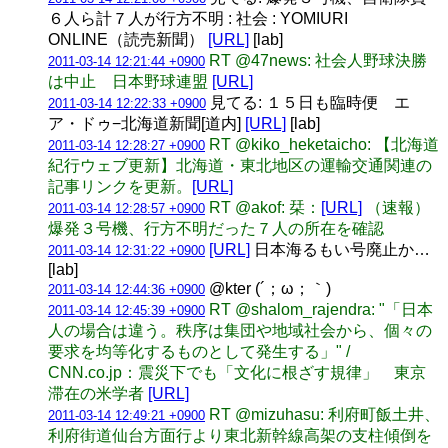
６人ら計７人が行方不明 : 社会 : YOMIURI
ONLINE（読売新聞）
[URL]
[lab]
RT @47news: 社会人野球決勝
2011-03-14 12:21:44 +0900
は中止 日本野球連盟
[URL]
見てる: １５日も臨時便 エ
2011-03-14 12:22:33 +0900
ア・ドゥ−北海道新聞[道内]
[URL]
[lab]
RT @kiko_heketaicho: 【北海道
2011-03-14 12:28:27 +0900
紀行ウェブ更新】北海道・東北地区の運輸交通関連の
記事リンクを更新。
[URL]
RT @akof: 栞：
[URL]
（速報）
2011-03-14 12:28:57 +0900
爆発３号機、行方不明だった７人の所在を確認
[URL]
日本海るもい号廃止か…
2011-03-14 12:31:22 +0900
[lab]
@kter (´；ω；｀)
2011-03-14 12:44:36 +0900
RT @shalom_rajendra: "「日本
2011-03-14 12:45:39 +0900
人の場合は違う。秩序は集団や地域社会から、個々の
要求を均等化するものとして発生する」" /
CNN.co.jp：震災下でも「文化に根ざす規律」 東京
滞在の米学者
[URL]
RT @mizuhasu: 利府町飯土井、
2011-03-14 12:49:21 +0900
利府街道仙台方面行より東北新幹線高架の支柱傾倒を