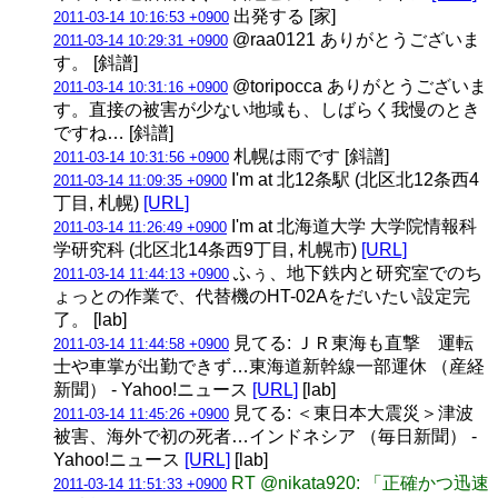
出発する [家]
2011-03-14 10:16:53 +0900
@raa0121 ありがとうございま
2011-03-14 10:29:31 +0900
す。 [斜譜]
@toripocca ありがとうございま
2011-03-14 10:31:16 +0900
す。直接の被害が少ない地域も、しばらく我慢のとき
ですね… [斜譜]
札幌は雨です [斜譜]
2011-03-14 10:31:56 +0900
I'm at 北12条駅 (北区北12条西4
2011-03-14 11:09:35 +0900
丁目, 札幌)
[URL]
I'm at 北海道大学 大学院情報科
2011-03-14 11:26:49 +0900
学研究科 (北区北14条西9丁目, 札幌市)
[URL]
ふぅ、地下鉄内と研究室でのち
2011-03-14 11:44:13 +0900
ょっとの作業で、代替機のHT-02Aをだいたい設定完
了。 [lab]
見てる: ＪＲ東海も直撃 運転
2011-03-14 11:44:58 +0900
士や車掌が出勤できず…東海道新幹線一部運休 （産経
新聞） - Yahoo!ニュース
[URL]
[lab]
見てる: ＜東日本大震災＞津波
2011-03-14 11:45:26 +0900
被害、海外で初の死者…インドネシア （毎日新聞） -
Yahoo!ニュース
[URL]
[lab]
RT @nikata920: 「正確かつ迅速
2011-03-14 11:51:33 +0900