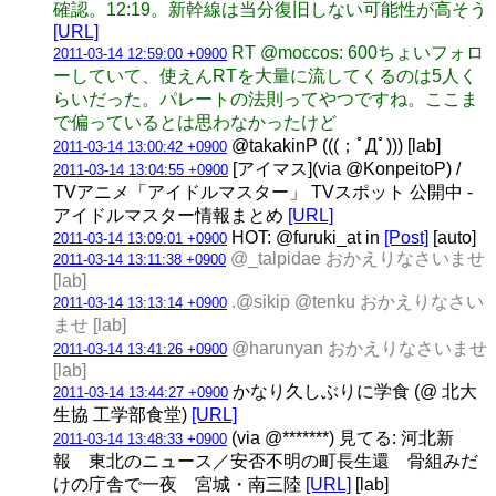
確認。12:19。新幹線は当分復旧しない可能性が高そう
[URL]
RT @moccos: 600ちょいフォロ
2011-03-14 12:59:00 +0900
ーしていて、使えんRTを大量に流してくるのは5人く
らいだった。パレートの法則ってやつですね。ここま
で偏っているとは思わなかったけど
@takakinP (((；ﾟДﾟ))) [lab]
2011-03-14 13:00:42 +0900
[アイマス](via @KonpeitoP) /
2011-03-14 13:04:55 +0900
TVアニメ「アイドルマスター」 TVスポット 公開中 -
アイドルマスター情報まとめ
[URL]
HOT: @furuki_at in
[Post]
[auto]
2011-03-14 13:09:01 +0900
@_talpidae おかえりなさいませ
2011-03-14 13:11:38 +0900
[lab]
.@sikip @tenku おかえりなさい
2011-03-14 13:13:14 +0900
ませ [lab]
@harunyan おかえりなさいませ
2011-03-14 13:41:26 +0900
[lab]
かなり久しぶりに学食 (@ 北大
2011-03-14 13:44:27 +0900
生協 工学部食堂)
[URL]
(via @*******) 見てる: 河北新
2011-03-14 13:48:33 +0900
報 東北のニュース／安否不明の町長生還 骨組みだ
けの庁舎で一夜 宮城・南三陸
[URL]
[lab]