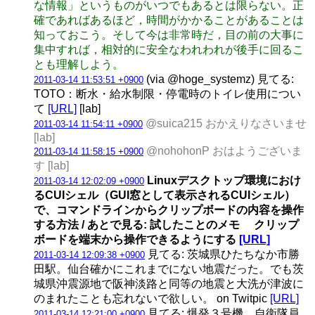
な情報」というものがいつでもあるとは限らない。正
確であればあるほど，時間がかかることがあることは
知っておこう。そして今は非常時だ，目の前の大事に
集中すれば，相対的に安全なわれわれが後手に回るこ
とも理解しよう。
(via @hoge_systemz) 見てる:
2011-03-14 11:53:51 +0900
TOTO：断水・給水制限・停電時のトイレ使用につい
て
[URL]
[lab]
@suica215 おかえりなさいませ
2011-03-14 11:54:11 +0900
[lab]
@nohohonP おはようございま
2011-03-14 11:58:15 +0900
す [lab]
Linuxデスクトップ環境におけ
2011-03-14 12:02:09 +0900
るCUIシェル（GUI窓として表示されるCUIシェル）
で、コマンドラインからクリップボードの内容を操作
する方法 / あとで見る: 試したことのメモ クリップ
ボードを端末から操作できるようにする
[URL]
見てる: 茨城県ひたちなか市勝
2011-03-14 12:09:38 +0900
田駅。仙台確かにこれまでにない地震だった。でも茨
城県沖震源地で阪神淡路と同等の地震と大洗が津波に
のまれたことも忘れないで欲しい。 on Twitpic
[URL]
見てる: 爆発３号機、自衛隊員
2011-03-14 12:21:00 +0900