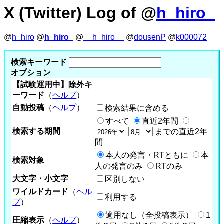
X (Twitter) Log of @
h_hiro_
@
h_hiro
@
h_hiro_
@
__h_hiro__
@
dousenP
@
k000072
検索キーワード
オプション
【試験運用中】除外キ
ーワード
（
ヘルプ
）
自動投稿
（
ヘルプ
）
検索結果に含める
すべて
直近2年間
検索する期間
までの直近2年
間
本人の発言・RTともに
本
検索対象
人の発言のみ
RTのみ
大文字・小文字
区別しない
ワイルドカード
（
ヘル
利用する
プ
）
適用なし（全投稿表示）
1
圧縮表示
（
ヘルプ
）