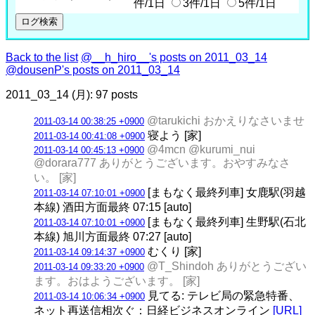
件/1日
3件/1日
5件/1日
Back to the list
@__h_hiro__'s posts on 2011_03_14
@dousenP's posts on 2011_03_14
2011_03_14 (月): 97 posts
@tarukichi おかえりなさいませ
2011-03-14 00:38:25 +0900
寝よう [家]
2011-03-14 00:41:08 +0900
@4mcn @kurumi_nui
2011-03-14 00:45:13 +0900
@dorara777 ありがとうございます。おやすみなさ
い。 [家]
[まもなく最終列車] 女鹿駅(羽越
2011-03-14 07:10:01 +0900
本線) 酒田方面最終 07:15 [auto]
[まもなく最終列車] 生野駅(石北
2011-03-14 07:10:01 +0900
本線) 旭川方面最終 07:27 [auto]
むくり [家]
2011-03-14 09:14:37 +0900
@T_Shindoh ありがとうござい
2011-03-14 09:33:20 +0900
ます。おはようございます。 [家]
見てる: テレビ局の緊急特番、
2011-03-14 10:06:34 +0900
ネット再送信相次ぐ：日経ビジネスオンライン
[URL]