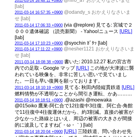
@hiro_a7 おかえりなさいませ
2011-03-14 16:48:11 +0900
[lab]
@odandy_s おかえりなさいま
2011-03-14 16:57:35 +0900
せ [lab]
(via @replore) 見てる: 宮城で２
2011-03-14 17:06:33 +0900
０００遺体確認 （読売新聞） - Yahoo!ニュース
[URL]
[lab]
@syochin ｶﾞﾀｯ [lab]
2011-03-14 17:10:23 +0900
@nesher1121 おかえりなさいま
2011-03-14 17:11:22 +0900
せ [lab]
書いた: 2010.12.27 私の宮古市
2011-03-14 18:08:38 +0900
内での足取 - Google マップ
[URL]
この地が大津波に襲
われている映像を、非常に苦しい思いで見ていまし
た。一日も早い復興を願っております。
見てる: 秋田内陸縦貫鉄道
[URL]
2011-03-14 18:10:19 +0900
燃料情勢が不透明なことから間引き運転、かあ………
.@azashi @moewaka
2011-03-14 18:18:51 +0900
@015oiko 鷹巣-阿仁合で12往復中3往復、阿仁合-角館
で11往復中4往復運休だから、約3割減。直接の被害が
少なかった路線とはいえ、周辺の被害の大きさが間接
的に波及してますね(´・ω・｀) [lab]
[URL]
三陸鉄道、問い合わせ先
2011-03-14 18:20:04 +0900