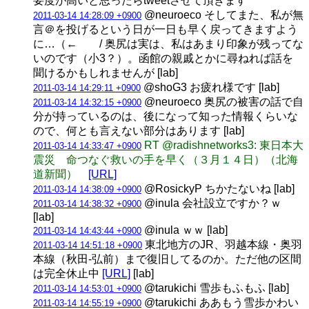
要度が高いと思ったらtweetさせて頂きます
@neuroeco そしてまた、私が無
2011-03-14 14:28:09 +0900
言＠を投げるという日が一日も早く戻ってきますよう
に…（← / 奥尻は実は、私はあまり印象が残ってな
いのです（小3？）。函館の親戚とかに尋ねれば話を
聞けるかもしれませんが [lab]
@shoG3 お疲れ様です [lab]
2011-03-14 14:29:11 +0900
@neuroeco 奥尻の被害の話で自
2011-03-14 14:32:15 +0900
分が持っているのは、後になって知った情報くらいな
ので、何とも言えない部分はあります [lab]
RT @radishnetworks3: 東日本大
2011-03-14 14:33:47 +0900
震災 命つなぐ救いの手を早く（３月１４日）（北海
道新聞）
[URL]
@RosickyP ちかたないね [lab]
2011-03-14 14:38:09 +0900
@inula 会社設立ですか？ｗ
2011-03-14 14:38:32 +0900
[lab]
@inula ｗｗ [lab]
2011-03-14 14:43:44 +0900
東北地方のJR、羽越本線・奥羽
2011-03-14 14:51:18 +0900
本線（秋田-弘前）まで復旧してるのか。ただ他の区間
は完全休止中
[URL]
[lab]
@tarukichi 雪歩もふもふ [lab]
2011-03-14 14:53:01 +0900
@tarukichi ああもう雪歩かわい
2011-03-14 14:55:19 +0900