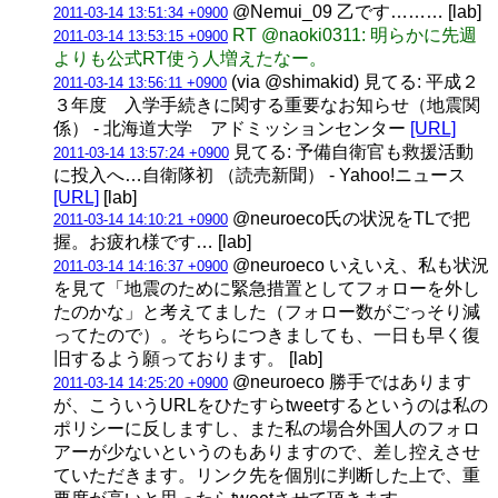
@Nemui_09 乙です……… [lab]
2011-03-14 13:51:34 +0900
RT @naoki0311: 明らかに先週
2011-03-14 13:53:15 +0900
よりも公式RT使う人増えたなー。
(via @shimakid) 見てる: 平成２
2011-03-14 13:56:11 +0900
３年度 入学手続きに関する重要なお知らせ（地震関
係） - 北海道大学 アドミッションセンター
[URL]
見てる: 予備自衛官も救援活動
2011-03-14 13:57:24 +0900
に投入へ…自衛隊初 （読売新聞） - Yahoo!ニュース
[URL]
[lab]
@neuroeco氏の状況をTLで把
2011-03-14 14:10:21 +0900
握。お疲れ様です… [lab]
@neuroeco いえいえ、私も状況
2011-03-14 14:16:37 +0900
を見て「地震のために緊急措置としてフォローを外し
たのかな」と考えてました（フォロー数がごっそり減
ってたので）。そちらにつきましても、一日も早く復
旧するよう願っております。 [lab]
@neuroeco 勝手ではあります
2011-03-14 14:25:20 +0900
が、こういうURLをひたすらtweetするというのは私の
ポリシーに反しますし、また私の場合外国人のフォロ
アーが少ないというのもありますので、差し控えさせ
ていただきます。リンク先を個別に判断した上で、重