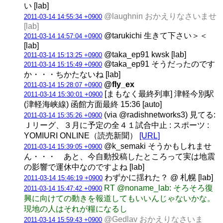
い [lab]
@laughnin おかえりなさいませ
2011-03-14 14:55:34 +0900
[lab]
@tarukichi 生きて下さい＞＜
2011-03-14 14:57:04 +0900
[lab]
@taka_ep91 kwsk [lab]
2011-03-14 15:13:25 +0900
@taka_ep91 そうだったのです
2011-03-14 15:15:49 +0900
か・・・ちかたないね [lab]
@fly_ex
2011-03-14 15:28:07 +0900
[まもなく最終列車] 津軽今別駅
2011-03-14 15:30:01 +0900
(津軽海峡線) 函館方面最終 15:36 [auto]
(via @radishnetworks3) 見てる:
2011-03-14 15:35:26 +0900
Ｊリーグ、３月に予定の全４１試合中止 : スポーツ :
YOMIURI ONLINE（読売新聞）
[URL]
@k_semaki そうかもしれませ
2011-03-14 15:39:05 +0900
ん・・・ あと、今自動投稿したところって実は地震
の影響で運休中なのですよね [lab]
わずかに揺れた？ @ 札幌 [lab]
2011-03-14 15:46:19 +0900
RT @noname_lab: そろそろ復
2011-03-14 15:47:42 +0900
興に向けての動きを報道してもいいんじゃないかな。
現地の人はそれが糧になるし
@Gedlav おかえりなさいま
2011-03-14 15:59:43 +0900