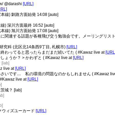
 @darashi
[URL]
URL]
 釧路方面始発 14:08 [auto]
深川方面最終 16:52 [auto]
 旭川方面始発 17:08 [auto]
に関連する話題が各種飛び交う勉強会です。メーリングリスト 
学研究科 (北区北14条西9丁目, 札幌市)
[URL]
てると思ったらまだまだ続いてた ( #Kawaz live at
[URL
 > かわずと ( #Kawaz live at
[URL]
lab]
ive at
[URL]
す… 私の環境の問題なのかもしれません ( #Kawaz live
az live at
[URL]
]
？ [lab]
b]
b]
ミクウィズユーカード
[URL]