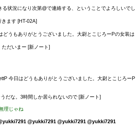
合流できる状況になり次第@で連絡する、ということでよろしいでし
 [HT-02A]
ckBartlettP 今日はどうもありがとうございました。大尉とこじろーPの女装は
います。ただいまー [新ノート]
_ @JackBartlettP 今日はどうもありがとうございました。大尉とこじろーP
だな。3時間しか居られないので [新ノート]
で無理じゃね
@yukki7291 @yukki7291 @yukki7291 @yukki7291