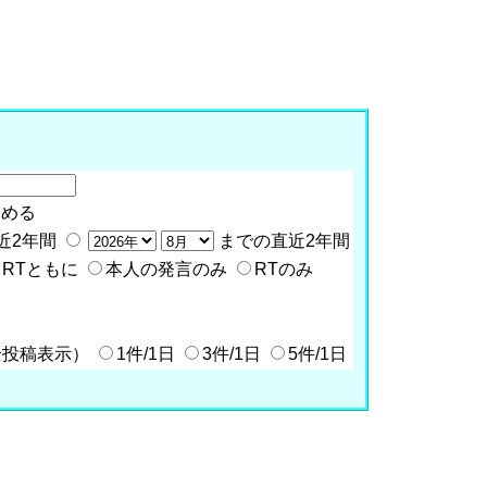
含める
近2年間
までの直近2年間
RTともに
本人の発言のみ
RTのみ
全投稿表示）
1件/1日
3件/1日
5件/1日