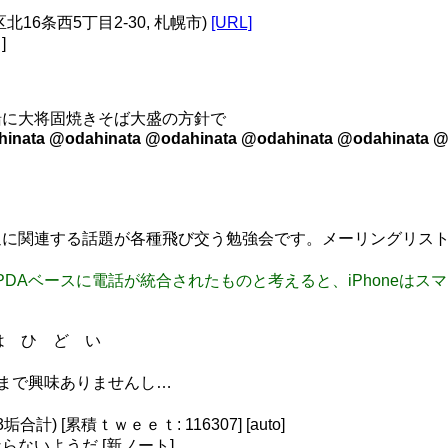
区北16条西5丁目2-30, 札幌市)
[URL]
]
緒に大将固焼きそば大盛の方針で
inata @odahinata @odahinata @odahinata @odahinata @
に関連する話題が各種飛び交う勉強会です。メーリングリスト 
ォンをPDAベースに電話が統合されたものと考えると、iPhoneはス
れ は ひ ど い
そこまで興味ありませんし…
) [累積ｔｗｅｅｔ: 116307] [auto]
ないようだ [新ノート]