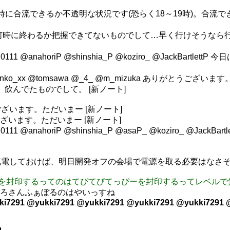
が、何時に合流できるか不透明な状況です(恐らく18～19時)。
が、何時に終わるか把握できてないものでして…早く行けそうなら行きます
omg0111 @anahoriP @shinshia_P @koziro_ @Ja
_purinko_xx @tomsawa @_4_ @m_mizuka ありがとうござ
まー 飲んでたものでして。 [新ノート]
とうございます。ただいまー [新ノート]
とうございます。ただいまー [新ノート]
omg0111 @anahoriP @shinshia_P @asaP_ @koziro
電しておけば、明日開発オフの会場で電源を取る必要はなさそう
ろーきゅんを封印するってのはてぴてぴてっぴーを封印するってレベル
っちなひろさんふぁぼるのはやいっすね
ki7291 @yukki7291 @yukki7291 @yukki7291 @yukki7291 