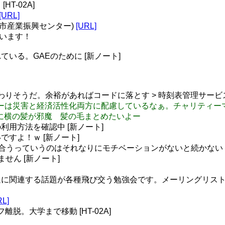
T-02A]
[URL]
札幌市産業振興センター)
[URL]
ざいます！
戯れている。GAEのために [新ノート]
終わりそうだ。余裕があればコードに落とす > 時刻表管理サービス
サッカーは災害と経済活性化両方に配慮しているなぁ。チャリティー
食事の時に横の髪が邪魔 髪の毛まとめたいよー
の利用方法を確認中 [新ノート]
ないですよ！ｗ [新ノート]
人と合うっていうのはそれなりにモチベーションがないと続かない 
せん [新ノート]
に関連する話題が各種飛び交う勉強会です。メーリングリスト 
RL]
離脱。大学まで移動 [HT-02A]