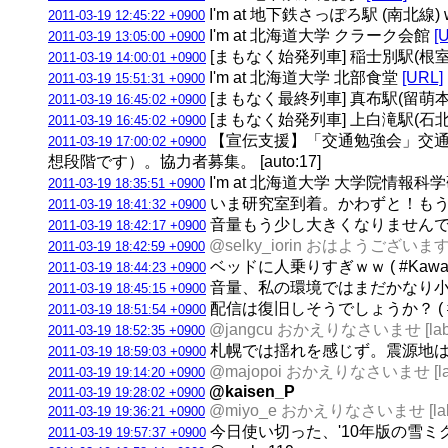
I'm at 地下鉄さっぽろ駅 (南北線) w/
2011-03-19 12:45:22 +0900
I'm at 北海道大学 クラーク会館
[
2011-03-19 13:05:00 +0900
[まもなく始発列車] 稲士別駅(根室本線)
2011-03-19 14:00:01 +0900
I'm at 北海道大学 北部食堂
[URL]
2011-03-19 15:51:31 +0900
[まもなく最終列車] 真布駅(留萌本線) 
2011-03-19 16:45:02 +0900
[まもなく始発列車] 上白滝駅(石北本線)
2011-03-19 16:45:02 +0900
【宣伝支援】「交通勉強会」交通
2011-03-19 17:00:02 +0900
想段階です）。協力者募集。 [auto:17]
I'm at 北海道大学 大学院情報科
2011-03-19 18:35:51 +0900
いま研究室到着。かわずと！もう終わっ
2011-03-19 18:41:32 +0900
音量もう少し大きくなりませんでしょうか？
2011-03-19 18:42:17 +0900
@selky_iorin おはようございます [
2011-03-19 18:42:59 +0900
ベッドに人乗りすぎｗｗ ( #Kawaz l
2011-03-19 18:44:23 +0900
音量、私の環境ではまだかなり小さいで
2011-03-19 18:45:15 +0900
配信は復旧しそうでしょうか？ ( #Kaw
2011-03-19 18:51:54 +0900
@jangcu おかえりなさいませ [lab
2011-03-19 18:52:35 +0900
札幌では揺れを感じず。震源地は茨城
2011-03-19 18:59:03 +0900
@majopoi おかえりなさいませ [la
2011-03-19 19:14:20 +0900
@kaisen_P
2011-03-19 19:28:02 +0900
@miyo_e おかえりなさいませ [la
2011-03-19 19:36:21 +0900
今日使い切った、'10年版の雪
2011-03-19 19:57:37 +0900