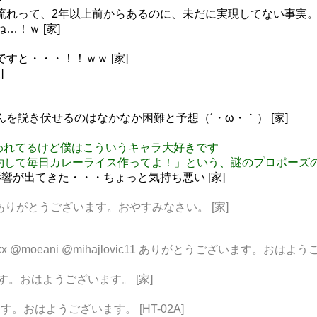
P
装の流れって、2年以上前からあるのに、未だに実現してない事実。
…！ｗ [家]
ですと・・・！！ｗｗ [家]
]
ゅんを説き伏せるのはなかなか困難と予想（´・ω・｀） [家]
ぇ凄い嫌われてるけど僕はこういうキャラ大好きです
i: 「僕と契約して毎日カレーライス作ってよ！」という、謎のプロポー
響が出てきた・・・ちょっと気持ち悪い [家]
zohias ありがとうございます。おやすみなさい。 [家]
nko_xx @moeani @mihajlovic11 ありがとうございます。おはよ
います。おはようございます。 [家]
ます。おはようございます。 [HT-02A]