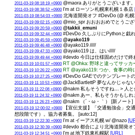
@maora ありがとうございます。 [H
2011-03-19 08:18:19 +0900
I'm at ローソン札幌東札幌１条店
2011-03-19 08:38:52 +0900
北海道開発オフ #DevDo (@ 
2011-03-19 08:54:03 +0900
@mio_spr おおおおめでとうご
2011-03-19 09:02:15 +0900
@takkii_emuni
2011-03-19 09:20:59 +0900
#DevDo 久しぶりにPythonと
2011-03-19 09:32:44 +0900
@ayako119
2011-03-19 09:45:59 +0900
@ayako119 /////
2011-03-19 09:46:48 +0900
@ayako119 は、はい/////
2011-03-19 09:47:33 +0900
#devdo 今日は仕様固めだけで
2011-03-19 09:49:44 +0900
RT @Ohka: 野球と違って
2011-03-19 10:01:57 +0900
RT @ayako119: つか、
2011-03-19 10:26:22 +0900
#DevDo GAEでのテンプレート
2011-03-19 10:27:25 +0900
@JackBartlettP 夢なんかじゃ
2011-03-19 11:10:53 +0900
@nakm 私もそうですね… > 
2011-03-19 11:22:08 +0900
@nakm あー、私もそうかもしれま
2011-03-19 11:24:32 +0900
@nakm （´・ω・｀） [新ノート]
2011-03-19 11:26:23 +0900
【宣伝支援】「交通勉強会」交通
2011-03-19 12:00:02 +0900
想段階です）。協力者募集。 [auto:12]
I'm at イーアス札幌 w/ @nazo
[U
2011-03-19 12:22:30 +0900
#devdo 都合により北海道開発オフ
2011-03-19 12:30:39 +0900
I'm at 地下鉄東札幌駅
[URL]
2011-03-19 12:34:51 +0900