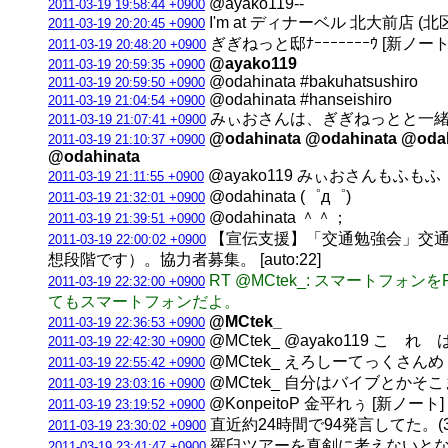
@ayako119--
2011-03-19 19:58:44 +0900
I'm at ディナーベル 北大前店 (北
2011-03-19 20:20:45 +0900
ぎぎねっと邸ﾅｰｰｰｰｰｰｰｳ [新ノート
2011-03-19 20:48:20 +0900
@ayako119
2011-03-19 20:59:35 +0900
@odahinata #bakuhatsushiro
2011-03-19 20:59:50 +0900
@odahinata #hanseishiro
2011-03-19 21:04:54 +0900
みぃおさんは、ぎぎねっとと一
2011-03-19 21:07:41 +0900
@odahinata @odahinata @odah
2011-03-19 21:10:37 +0900
@odahinata
@ayako119 みぃおさんもふもふ
2011-03-19 21:11:55 +0900
@odahinata (゜д゜)
2011-03-19 21:32:01 +0900
@odahinata ＾＾；
2011-03-19 21:39:51 +0900
【宣伝支援】「交通勉強会」交通
2011-03-19 22:00:02 +0900
想段階です）。協力者募集。 [auto:22]
RT @MCtek_: スマートフ
2011-03-19 22:32:00 +0900
てもスマートフォンだよ。
@MCtek_
2011-03-19 22:36:53 +0900
@MCtek_ @ayako119 こ 
2011-03-19 22:42:30 +0900
@MCtek_ えろしーてっくさんめ
2011-03-19 22:55:42 +0900
@MCtek_ 自分はバイブとか
2011-03-19 23:03:16 +0900
@KonpeitoP 金平れぅ [新ノート]
2011-03-19 23:19:52 +0900
直近約24時間で94発言してた。(3垢合計
2011-03-19 23:30:02 +0900
羅臼ツアーを真剣に考えないとなら
2011-03-19 23:41:47 +0900