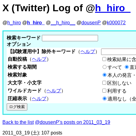
X (Twitter) Log of @
h_hiro_
@
h_hiro
@
h_hiro_
@
__h_hiro__
@
dousenP
@
k000072
検索キーワード
オプション
【試験運用中】除外キーワード
（
ヘルプ
）
自動投稿
（
ヘルプ
）
検索結果に
検索する期間
すべて
直
検索対象
本人の発言・
大文字・小文字
区別しない
ワイルドカード
（
ヘルプ
）
利用する
圧縮表示
（
ヘルプ
）
適用なし（
Back to the list
@dousenP's posts on 2011_03_19
2011_03_19 (土): 107 posts