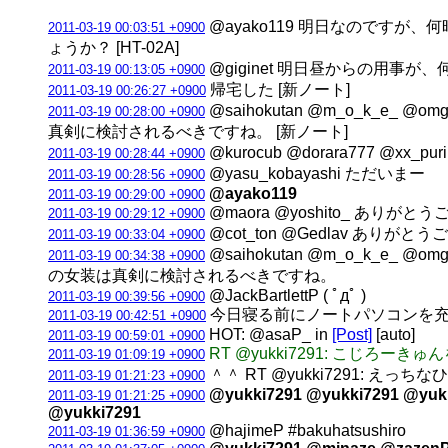
@ayako119 明日なのです
2011-03-19 00:03:51 +0900
ょうか？ [HT-02A]
@giginet 明日昼からの用事
2011-03-19 00:13:05 +0900
帰宅した [新ノート]
2011-03-19 00:26:27 +0900
@saihokutan @m_o_k_e_ @
2011-03-19 00:28:00 +0900
真剣に検討されるべきですね。 [新ノート]
@kurocub @dorara777 @xx
2011-03-19 00:28:44 +0900
@yasu_kobayashi ただい
2011-03-19 00:28:56 +0900
@ayako119
2011-03-19 00:29:00 +0900
@maora @yoshito_ ありが
2011-03-19 00:29:12 +0900
@cot_ton @Gedlav ありが
2011-03-19 00:33:04 +0900
@saihokutan @m_o_k_e_ @
2011-03-19 00:34:38 +0900
の女装は真剣に検討されるべきですね。
@JackBartlettP ( ﾟдﾟ )
2011-03-19 00:39:56 +0900
今日寝る前にノートパソコンを充
2011-03-19 00:42:51 +0900
HOT: @asaP_ in
[Post]
[auto]
2011-03-19 00:59:01 +0900
RT @yukki7291: こじ
2011-03-19 01:09:19 +0900
＾＾ RT @yukki7291: え
2011-03-19 01:21:23 +0900
@yukki7291 @yukki7291 @yuk
2011-03-19 01:21:25 +0900
@yukki7291
@hajimeP #bakuhatsushiro
2011-03-19 01:36:59 +0900