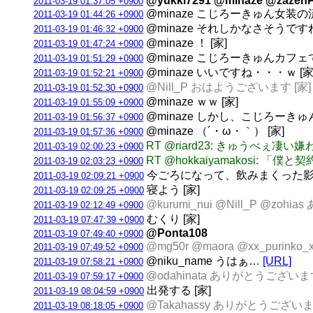
@yukki7291 @minaze @zazen
2011-03-19 01:37:05 +0900
@minaze こじろーきゅん女
2011-03-19 01:44:26 +0900
@minaze それしかなさそうですね
2011-03-19 01:46:32 +0900
@minaze ！ [家]
2011-03-19 01:47:24 +0900
@minaze こじろーきゅんカフェ
2011-03-19 01:51:29 +0900
@minaze いいですね・・・ｗ [家
2011-03-19 01:52:21 +0900
@Nill_P おはようございます [家]
2011-03-19 01:52:30 +0900
@minaze ｗｗ [家]
2011-03-19 01:55:09 +0900
@minaze しかし、こじろーき
2011-03-19 01:56:37 +0900
@minaze （´・ω・｀） [家]
2011-03-19 01:57:36 +0900
RT @riard23: きゅうべ
2011-03-19 02:00:23 +0900
RT @hokkaiyamakos
2011-03-19 02:03:23 +0900
今ごろになって、飲みまくった影
2011-03-19 02:09:21 +0900
寝よう [家]
2011-03-19 02:09:25 +0900
@kurumi_nui @Nill_P @
2011-03-19 02:12:49 +0900
むくり [家]
2011-03-19 07:47:39 +0900
@Ponta108
2011-03-19 07:49:40 +0900
@mg50r @maora @xx_puri
2011-03-19 07:49:52 +0900
@niku_name うはぁ…
[URL]
2011-03-19 07:58:21 +0900
@odahinata ありがとうござ
2011-03-19 07:59:17 +0900
出発する [家]
2011-03-19 08:04:59 +0900
@Takahassy ありがとうござい
2011-03-19 08:18:05 +0900