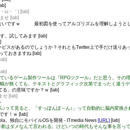
b]
ω・｀) [lab]
せ [lab]
ルではないですｗ 最初図を使ってアルゴリズムを理解しようと
す。試してみます [lab]
]
サービスがあるのでしょうか？それともTwitter上で手だけ送りあって
っておきますね [lab]
ab]
ab]
ま一番成功しているゲーム製作ツールは『RPGツクール』だと思う。
が狭くても、テキストとグラフィック次第でまったく違うゲーム
てる」の意味ですか？ｗ [lab]
 [lab]
い
ぽぽぽぽ～ん♪って見ると、「すっぽんぽ～ん♪」って自動的に脳内変
す！ｗ [lab]
ola、独自にモバイルOSを開発 - ITmedia News
[URL]
[lab]
つの時代も若者はダメなんて言われる。けどいつの時代もそんな事を