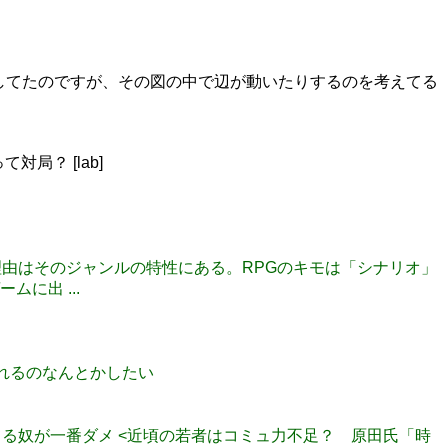
してたのですが、その図の中で辺が動いたりするのを考えてる
対局？ [lab]
その理由はそのジャンルの特性にある。RPGのキモは「シナリオ」
に出 ...
換されるのなんとかしたい
言ってる奴が一番ダメ <近頃の若者はコミュ力不足？ 原田氏「時