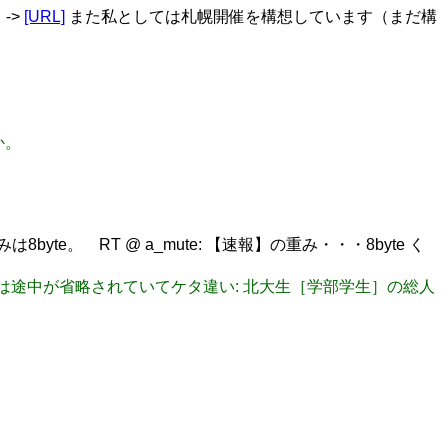
->
[URL]
また私としては札幌開催を構想しています（まだ構
か。
みは8byte。 RT @ a_mute: 【速報】の重み・・・8byte く
に工学部は途中が省略されていてケタ違い: 北大生［学部学生］の総人