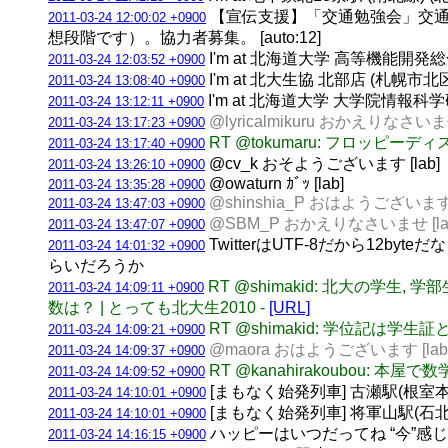
【宣伝支援】「交通勉強会」交通
2011-03-24 12:00:02 +0900
想段階です）。協力者募集。 [auto:12]
I'm at 北海道大学 高等機能開発
2011-03-24 12:03:52 +0900
I'm at 北大生協 北部店 (札幌市北区
2011-03-24 13:08:40 +0900
I'm at 北海道大学 大学院情報科学研究
2011-03-24 13:12:11 +0900
@lyricalmikuru おかえりなさいませ
2011-03-24 13:17:23 +0900
RT @tokumaru: フロッ
2011-03-24 13:17:40 +0900
@cv_k おそようございます [lab]
2011-03-24 13:26:10 +0900
@owaturn ｶﾞｯ [lab]
2011-03-24 13:35:28 +0900
@shinshia_P おはようございます [
2011-03-24 13:47:03 +0900
@SBM_P おかえりなさいませ [la
2011-03-24 13:47:07 +0900
TwitterはUTF-8だから12byteだな R
2011-03-24 14:01:32 +0900
らいだろうか
RT @shimakid: 北大の
2011-03-24 14:09:11 +0900
数は？ | とっても北大生2010 -
[URL]
RT @shimakid: 学位記は学
2011-03-24 14:09:21 +0900
@maora おはようございます [lab
2011-03-24 14:09:37 +0900
RT @kanahirakoubou:
2011-03-24 14:09:52 +0900
[まもなく始発列車] 古瀬駅(根室本線) 
2011-03-24 14:10:01 +0900
[まもなく始発列車] 将軍山駅(石北本線)
2011-03-24 14:10:01 +0900
ハッピーはいつだってね “今”感
2011-03-24 14:16:15 +0900