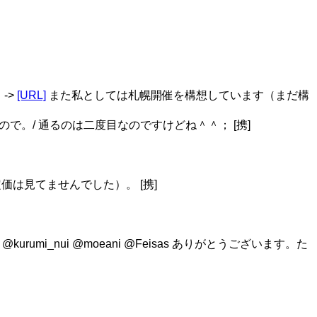
->
[URL]
また私としては札幌開催を構想しています（まだ構
ので。/ 通るのは二度目なのですけどね＾＾； [携]
（定価は見てませんでした）。 [携]
gawajoe @kurumi_nui @moeani @Feisas ありがとうございます。た