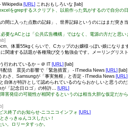
ikipedia
[URL]
これおもしろいな [lab]
yawanya excelをgrepするスクリプト、以前作った気がするので
の間に入った点数の記録」、世界記録というのにはまだ突き当
いま被災地に必要なACとは「公共広告機構」ではなく、電源の方だと思
b]
145cm、体重55kgくらいで、Cカップのお嬢様っぽい娘になりま
に関連する話題が各種飛び交う勉強会です。メーリングリスト 
行われているか − ＠ IT
[URL]
[lab]
信 震災の影響で「緊急措置」 - ITmedia News
[URL]
[lab]
うわさ、Samsungが「事実無根」と否定 - ITmedia News
[URL]
替えること自体が特許として認められているのならおかしいと思う
gleが「記念日ロゴ」の特許…
[URL]
と放射線障害発症の可能性が相関するというのは相当大胆な仮定だ
b]
】サービス終了のお知らせ‐ニコニコインフォ
[URL]
うどんげとさっきゅんコスしたい！
リ服着たい。ロリータすっか。