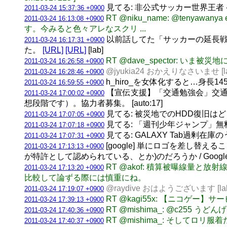
見てる: 非公式サッカー世界王者 - W
2011-03-24 15:37:36 +0900
RT @niku_name: @ten
2011-03-24 16:13:08 +0900
す。今みると色々アレなスクリ ...
以前話してた「サッカーの延長戦
2011-03-24 16:17:31 +0900
た。
[URL]
[URL]
[lab]
RT @dave_spector: 
2011-03-24 16:26:58 +0900
@jyukia24 おかえりなさいませ [la
2011-03-24 16:28:46 +0900
h_hiro_を女体化すると…身長
2011-03-24 16:59:55 +0900
【宣伝支援】「交通勉強会」交通
2011-03-24 17:00:02 +0900
想段階です）。協力者募集。 [auto:17]
見てる: 被災地でのHDD復旧はどう
2011-03-24 17:07:05 +0900
見てる: 「週刊少年ジャンプ」無料配
2011-03-24 17:07:18 +0900
見てる: GALAXY Tab過剰在庫の
2011-03-24 17:07:31 +0900
[google] 単にロゴを差し
2011-03-24 17:13:13 +0900
が特許として認められている、とか)のだろうか / Goo
RT @akof: 積算被曝線量
2011-03-24 17:13:20 +0900
比較して論ずる際には慎重にね。
@raydive おはようございます [la
2011-03-24 17:19:07 +0900
RT @kagi55x: 【ニコゲー
2011-03-24 17:39:13 +0900
RT @mishima_: @c255 
2011-03-24 17:40:36 +0900
RT @mishima_: そしてロ
2011-03-24 17:40:37 +0900