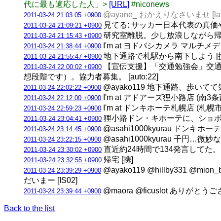
代に最も適応した人」>
[URL]
#niconews
@ayane_ おかえりなさいませ [la
2011-03-24 21:03:05 +0900
見てる: サッカー日本代表の真価
2011-03-24 21:09:21 +0900
研究室離脱。少し放浪しながら帰る [
2011-03-24 21:15:43 +0900
I'm at ヨドバシカメラ マルチメデ
2011-03-24 21:38:44 +0900
地下通路で札駅から南下しよう [携
2011-03-24 21:55:47 +0900
【宣伝支援】「交通勉強会」交通
2011-03-24 22:00:02 +0900
想段階です）。協力者募集。 [auto:22]
@ayako119 地下通路、歩い
2011-03-24 22:02:22 +0900
I'm at アドアーズ狸小路店 (南3
2011-03-24 22:12:00 +0900
I'm at ドンキホーテ札幌店 (札幌
2011-03-24 22:59:23 +0900
狸小路ドン・キホーテに、ショボー
2011-03-24 23:04:41 +0900
@asahi1000kyurau ド
2011-03-24 23:14:45 +0900
@asahi1000kyurau 千円…微
2011-03-24 23:22:15 +0900
直近約24時間で134発言してた。(3垢合
2011-03-24 23:30:02 +0900
帰宅 [携]
2011-03-24 23:32:55 +0900
@ayako119 @hillby331 @mion
2011-03-24 23:39:29 +0900
だいまー [IS02]
@maora @ficuslot ありがとう
2011-03-24 23:39:44 +0900
Back to the list