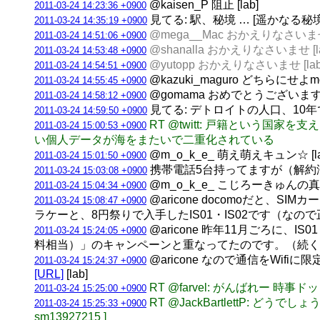
@kaisen_P 阻止 [lab]
2011-03-24 14:23:36 +0900
見てる: 駅、秘境 … [遥かなる秘
2011-03-24 14:35:19 +0900
@mega__Mac おかえりなさいませｗ
2011-03-24 14:51:06 +0900
@shanalla おかえりなさいませ [la
2011-03-24 14:53:48 +0900
@yutopp おかえりなさいませ [lab
2011-03-24 14:54:51 +0900
@kazuki_maguro どちらにせよmog
2011-03-24 14:55:45 +0900
@gomama おめでとうございます！ 
2011-03-24 14:58:12 +0900
見てる: デトロイトの人口、10年で2
2011-03-24 14:59:50 +0900
RT @twitt: 戸籍という
2011-03-24 15:00:53 +0900
い個人データが海をまたいで二重化されている
@m_o_k_e_ 萌え萌えキュン☆ [la
2011-03-24 15:01:50 +0900
携帯電話5台持ってますが（解約済
2011-03-24 15:03:08 +0900
@m_o_k_e_ こじろーきゅんの
2011-03-24 15:04:34 +0900
@aricone docomoだと
2011-03-24 15:08:47 +0900
ラケーと、8円祭りで入手したIS01・IS02です（なので正確
@aricone 昨年11月ごろに
2011-03-24 15:24:05 +0900
料相当）」のキャンペーンと重なってたのです。（続く） [
@aricone なので通信をWi
2011-03-24 15:24:37 +0900
[URL]
[lab]
RT @farvel: がんばれー
2011-03-24 15:25:00 +0900
RT @JackBartlettP:
2011-03-24 15:25:33 +0900
sm13927215 ]