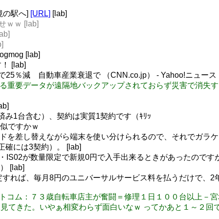
境の駅へ]
[URL]
[lab]
ｗ [lab]
b]
]
mog [lab]
[lab]
5％減 自動車産業衰退で （CNN.co.jp） - Yahoo!ニュース
国家を支える重要データが遠隔地バックアップされておらず災害で
b]
み1台含む）、契約は実質1契約です（ｷﾘｯ
真似ですかｗ
、SIMカードを差し替えながら端末を使い分けられるので、それで
には3契約）。 [lab]
、IS01・IS02が数量限定で新規0円で入手出来るときがあったの
lab]
fiに限定すれば、毎月8円のユニバーサルサービス料を払うだけで、2
 時事ドットコム：７３歳自転車店主が奮闘＝修理１日１００台以上－
 どうでしょう見てきた。いやぁ相変わらず面白いなｗ ってかあと１～２回