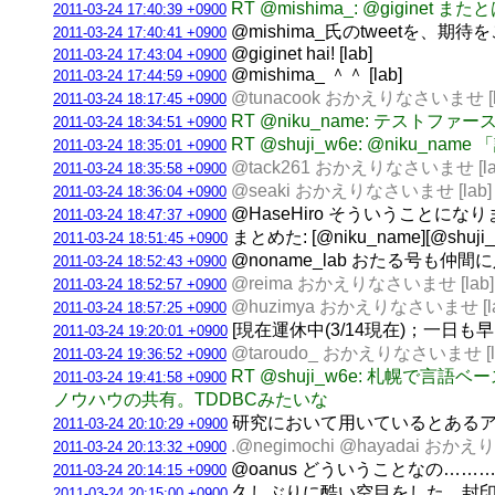
RT @mishima_: @gigin
2011-03-24 17:40:39 +0900
@mishima_氏のtweetを、期待を
2011-03-24 17:40:41 +0900
@giginet hai! [lab]
2011-03-24 17:43:04 +0900
@mishima_ ＾＾ [lab]
2011-03-24 17:44:59 +0900
@tunacook おかえりなさいませ [l
2011-03-24 18:17:45 +0900
RT @niku_name: テ
2011-03-24 18:34:51 +0900
RT @shuji_w6e: @ni
2011-03-24 18:35:01 +0900
@tack261 おかえりなさいませ [la
2011-03-24 18:35:58 +0900
@seaki おかえりなさいませ [lab]
2011-03-24 18:36:04 +0900
@HaseHiro そういうことになります
2011-03-24 18:47:37 +0900
まとめた: [@niku_name][@
2011-03-24 18:51:45 +0900
@noname_lab おたる号も仲
2011-03-24 18:52:43 +0900
@reima おかえりなさいませ [lab]
2011-03-24 18:52:57 +0900
@huzimya おかえりなさいませ [la
2011-03-24 18:57:25 +0900
[現在運休中(3/14現在)；一日も早
2011-03-24 19:20:01 +0900
@taroudo_ おかえりなさいませ [l
2011-03-24 19:36:52 +0900
RT @shuji_w6e: 札
2011-03-24 19:41:58 +0900
ノウハウの共有。TDDBCみたいな
研究において用いているとあるアル
2011-03-24 20:10:29 +0900
.@negimochi @hayadai おかえ
2011-03-24 20:13:32 +0900
@oanus どういうことなの……… [
2011-03-24 20:14:15 +0900
久しぶりに酷い空目をした。封印 [l
2011-03-24 20:15:00 +0900