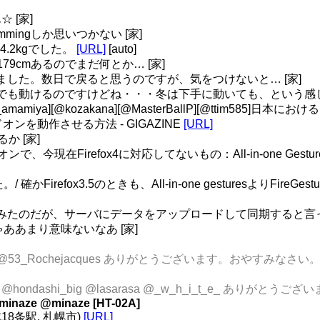
 [家]
ammingしか思いつかない [家]
4.2kgでした。
[URL]
[auto]
179cmあるのでまだ何とか… [家]
ゃいました。数日で戻ると思うのですが、気をつけないと… [家]
くらでも動けるのですけどね・・・冬は下手に動いても、という感じで
_amamiya][@kozakana][@MasterBallP][@ttim585]
ドオンを動作させる方法 - GIGAZINE
[URL]
か [家]
今現在Firefox4に対応してないもの：All-in-one Gestures、Cac
/ 確かFirefox3.5のときも、All-in-one gesturesよ
アップしてみたのだが、サーバにデータをアップロードして同期する
ゃああまり意味ないなあ [家]
nko_xx @53_Rochejacques ありがとうございます。おやすみなさい。 
ocub @hondashi_big @lasarasa @_w_h_i_t_e_ ありが
inaze @minaze [HT-02A]
(北18条駅, 札幌市)
[URL]