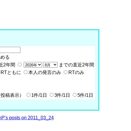
含める
近2年間
までの直近2年間
RTともに
本人の発言のみ
RTのみ
全投稿表示）
1件/1日
3件/1日
5件/1日
P's posts on 2011_03_24