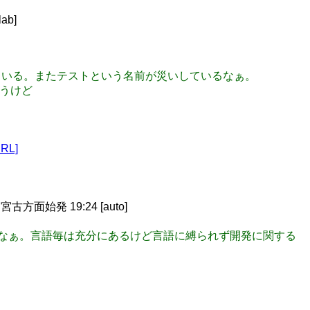
ab]
解している。またテストという名前が災いしているなぁ。
ろうけど
URL]
面始発 19:24 [auto]
みたいなぁ。言語毎は充分にあるけど言語に縛られず開発に関する