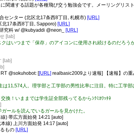
に関連する話題が各種飛び交う勉強会です。メーリングリスト 
総合センター (北区北17条西8丁目, 札幌市)
[URL]
北17条西8丁目, Sapporo)
[URL]
科 w/ @kubyaddi @neon_
[URL]
 [lab]
ピーディスクはいつまで「保存」のアイコンに使用され続けるのだろう
lab]
b]
T @sokuhobot: [
[URL]
realbasic2009より速報] 【速報】の重
学生, 学部生は11,574人。理学部と工学部の男性比率に注目。特
生証と交換！いままでは学生証全部残ってるからｼｸﾐｶﾜｯﾀﾈ
]
 本屋で数学ガールを読んでいるガールを見かけた。
帯広方面始発 14:21 [auto]
 上川方面始発 14:17 [auto]
じるもの
[URL]