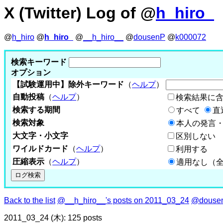
X (Twitter) Log of @
h_hiro_
@
h_hiro
@
h_hiro_
@
__h_hiro__
@
dousenP
@
k000072
検索キーワード
オプション
【試験運用中】除外キーワード
（
ヘルプ
）
自動投稿
（
ヘルプ
）
検索結果に
検索する期間
すべて
直
検索対象
本人の発言・
大文字・小文字
区別しない
ワイルドカード
（
ヘルプ
）
利用する
圧縮表示
（
ヘルプ
）
適用なし（
Back to the list
@__h_hiro__'s posts on 2011_03_24
@dousen
2011_03_24 (木): 125 posts