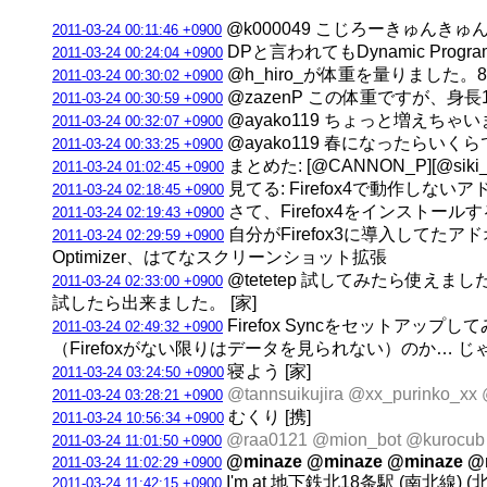
@k000049 こじろーきゅんきゅん☆
2011-03-24 00:11:46 +0900
DPと言われてもDynamic Progr
2011-03-24 00:24:04 +0900
@h_hiro_が体重を量りました。8
2011-03-24 00:30:02 +0900
@zazenP この体重ですが、身長
2011-03-24 00:30:59 +0900
@ayako119 ちょっと増えち
2011-03-24 00:32:07 +0900
@ayako119 春になったらい
2011-03-24 00:33:25 +0900
まとめた: [@CANNON_P][@siki
2011-03-24 01:02:45 +0900
見てる: Firefox4で動作しないア
2011-03-24 02:18:45 +0900
さて、Firefox4をインストールする
2011-03-24 02:19:43 +0900
自分がFirefox3に導入してたアドオンで、
2011-03-24 02:29:59 +0900
Optimizer、はてなスクリーンショット拡張
@tetetep 試してみたら使えました。
2011-03-24 02:33:00 +0900
試したら出来ました。 [家]
Firefox Syncをセット
2011-03-24 02:49:32 +0900
（Firefoxがない限りはデータを見られない）のか… じ
寝よう [家]
2011-03-24 03:24:50 +0900
@tannsuikujira @xx_puri
2011-03-24 03:28:21 +0900
むくり [携]
2011-03-24 10:56:34 +0900
@raa0121 @mion_bot @kur
2011-03-24 11:01:50 +0900
@minaze @minaze @minaze @m
2011-03-24 11:02:29 +0900
I'm at 地下鉄北18条駅 (南北線) 
2011-03-24 11:42:15 +0900