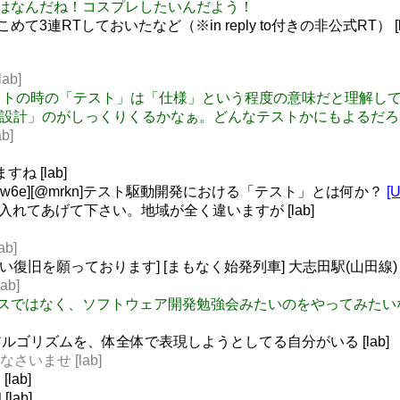
et またとはなんだね！コスプレしたいんだよう！
こめて3連RTしておいたなど（※in reply to付きの非公式RT） [l
ab]
ストファーストの時の「テスト」は「仕様」という程度の意味だと理
ku_name 「設計」のがしっくりくるかなぁ。どんなテストかにもよるだ
b]
ね [lab]
shuji_w6e][@mrkn]テスト駆動開発における「テスト」とは何か？
[
間に入れてあげて下さい。地域が全く違いますが [lab]
b]
い復旧を願っております] [まもなく始発列車] 大志田駅(山田線) 宮古方
ab]
幌で言語ベースではなく、ソフトウェア開発勉強会みたいのをやって
ゴリズムを、体全体で表現しようとしてる自分がいる [lab]
りなさいませ [lab]
lab]
ab]