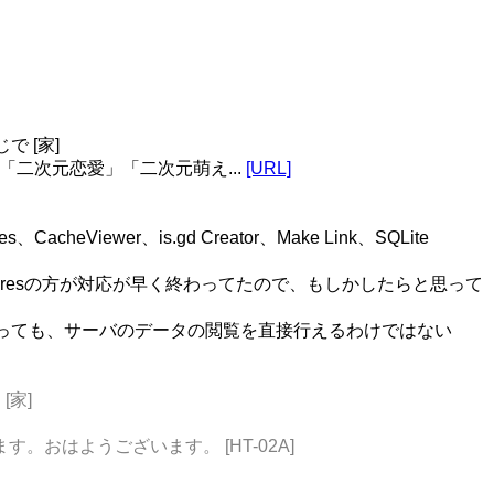
 [家]
日本における「二次元恋愛」「二次元萌え...
[URL]
heViewer、is.gd Creator、Make Link、SQLite
りFireGesturesの方が対応が早く終わってたので、もしかしたらと思って
と言っても、サーバのデータの閲覧を直接行えるわけではない
[家]
とうございます。おはようございます。 [HT-02A]