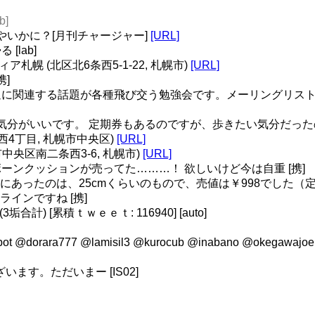
b]
やいかに？[月刊チャージャー]
[URL]
lab]
ィア札幌 (北区北6条西5-1-22, 札幌市)
[URL]
]
に関連する話題が各種飛び交う勉強会です。メーリングリスト 
てて気分がいいです。 定期券もあるのですが、歩きたい気分だった
条西4丁目, 札幌市中央区)
[URL]
市中央区南二条西3-6, 札幌市)
[URL]
ンクッションが売ってた………！ 欲しいけど今は自重 [携]
ンキホーテにあったのは、25cmくらいのもので、売値は￥998でした
妙なラインですね [携]
計) [累積ｔｗｅｅｔ: 116940] [auto]
_bot @dorara777 @lamisil3 @kurocub @inabano @oke
ございます。ただいまー [IS02]