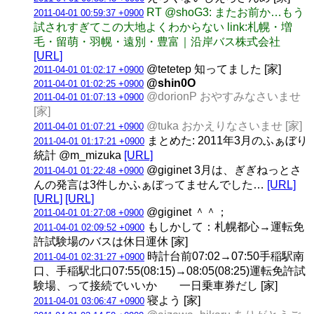
RT @shoG3: またお前か…もう
2011-04-01 00:59:37 +0900
試されすぎてこの大地よくわからない link:札幌・増
毛・留萌・羽幌・遠別・豊富｜沿岸バス株式会社
[URL]
@tetetep 知ってました [家]
2011-04-01 01:02:17 +0900
@shin0O
2011-04-01 01:02:25 +0900
@dorionP おやすみなさいませ
2011-04-01 01:07:13 +0900
[家]
@tuka おかえりなさいませ [家]
2011-04-01 01:07:21 +0900
まとめた: 2011年3月のふぁぼり
2011-04-01 01:17:21 +0900
統計 @m_mizuka
[URL]
@giginet 3月は、ぎぎねっとさ
2011-04-01 01:22:48 +0900
んの発言は3件しかふぁぼってませんでした…
[URL]
[URL]
[URL]
@giginet ＾＾；
2011-04-01 01:27:08 +0900
もしかして：札幌都心→運転免
2011-04-01 02:09:52 +0900
許試験場のバスは休日運休 [家]
時計台前07:02→07:50手稲駅南
2011-04-01 02:31:27 +0900
口、手稲駅北口07:55(08:15)→08:05(08:25)運転免許試
験場、って接続でいいか 一日乗車券だし [家]
寝よう [家]
2011-04-01 03:06:47 +0900