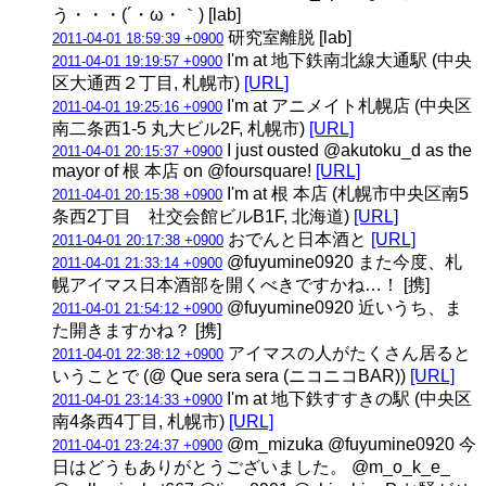
う・・・(´・ω・｀) [lab]
研究室離脱 [lab]
2011-04-01 18:59:39 +0900
I'm at 地下鉄南北線大通駅 (中央
2011-04-01 19:19:57 +0900
区大通西２丁目, 札幌市)
[URL]
I'm at アニメイト札幌店 (中央区
2011-04-01 19:25:16 +0900
南二条西1-5 丸大ビル2F, 札幌市)
[URL]
I just ousted @akutoku_d as the
2011-04-01 20:15:37 +0900
mayor of 根 本店 on @foursquare!
[URL]
I'm at 根 本店 (札幌市中央区南5
2011-04-01 20:15:38 +0900
条西2丁目 社交会館ビルB1F, 北海道)
[URL]
おでんと日本酒と
[URL]
2011-04-01 20:17:38 +0900
@fuyumine0920 また今度、札
2011-04-01 21:33:14 +0900
幌アイマス日本酒部を開くべきですかね…！ [携]
@fuyumine0920 近いうち、ま
2011-04-01 21:54:12 +0900
た開きますかね？ [携]
アイマスの人がたくさん居ると
2011-04-01 22:38:12 +0900
いうことで (@ Que sera sera (ニコニコBAR))
[URL]
I'm at 地下鉄すすきの駅 (中央区
2011-04-01 23:14:33 +0900
南4条西4丁目, 札幌市)
[URL]
@m_mizuka @fuyumine0920 今
2011-04-01 23:24:37 +0900
日はどうもありがとうございました。 @m_o_k_e_