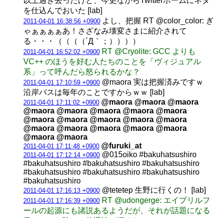
以上過ぎ去ったけど、今更ながらTwitterホームにネタ
を仕込んでおいた [lab]
よし、把握 RT @color_color: ぎ
2011-04-01 16:38:56 +0900
ゃぁぁぁぁあ！さざなみ壊変さまに紹介されて
る・・・（（（（´Д｀；））））
RT @Cryolite: GCC よりも
2011-04-01 16:52:02 +0900
VC++ のほうを好む人たちのことを「ヴィジュアル
系」って呼んだら怒られるかな？
@maora 実は把握済みですｗ
2011-04-01 17:10:59 +0900
沿岸バスは毎年のことですからｗｗ [lab]
@maora @maora @maora
2011-04-01 17:11:02 +0900
@maora @maora @maora @maora @maora
@maora @maora @maora @maora @maora
@maora @maora @maora @maora @maora
@maora @maora
@furuki_at
2011-04-01 17:11:48 +0900
@015oiko #bakuhatsushiro
2011-04-01 17:12:14 +0900
#bakuhatsushiro #bakuhatsushiro #bakuhatsushiro
#bakuhatsushiro #bakuhatsushiro #bakuhatsushiro
#bakuhatsushiro
@tetetep 生野に行くの！ [lab]
2011-04-01 17:16:13 +0900
RT @udongerge: エイプリルフ
2011-04-01 17:16:39 +0900
ールの起源にも諸説あるようだが、それが話題になる