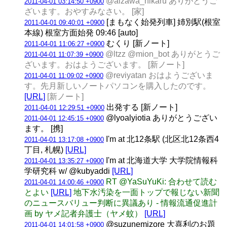
@aizawa_hikaru ありがとうご
2011-04-01 03:14:50 +0900
ざいます。おやすみなさい。 [家]
[まもなく始発列車] 姉別駅(根室
2011-04-01 09:40:01 +0900
本線) 根室方面始発 09:46 [auto]
むくり [新ノート]
2011-04-01 11:06:27 +0900
@ltzz @mion_bot ありがとうご
2011-04-01 11:07:39 +0900
ざいます。おはようございます。 [新ノート]
@reviyatan おはようございま
2011-04-01 11:09:02 +0900
す。先月新しいノートパソコンを購入したのです。
[URL]
[新ノート]
出発する [新ノート]
2011-04-01 12:29:51 +0900
@lyoalyiotia ありがとうござい
2011-04-01 12:45:15 +0900
ます。 [携]
I'm at 北12条駅 (北区北12条西4
2011-04-01 13:17:08 +0900
丁目, 札幌)
[URL]
I'm at 北海道大学 大学院情報科
2011-04-01 13:35:27 +0900
学研究科 w/ @kubyaddi
[URL]
RT @YaSuYuKi: 合わせて読む
2011-04-01 14:00:46 +0900
とよい
[URL]
地下水汚染を一面トップで報じない新聞
のニュースバリュー判断に異議あり - 情報流通促進計
画 by ヤメ記者弁護士（ヤメ蚊）
[URL]
@suzunemizore 大喜利のお題
2011-04-01 14:01:58 +0900