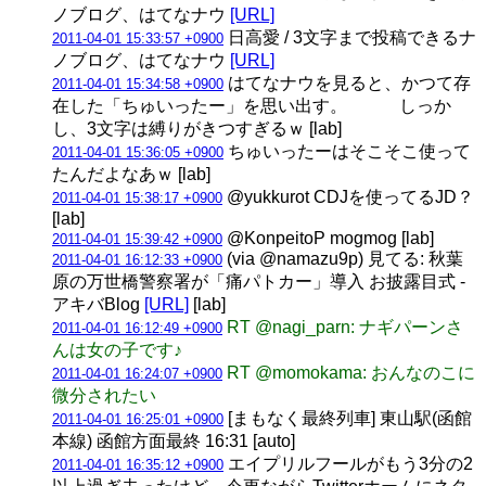
ノブログ、はてなナウ
[URL]
日高愛 / 3文字まで投稿できるナ
2011-04-01 15:33:57 +0900
ノブログ、はてなナウ
[URL]
はてなナウを見ると、かつて存
2011-04-01 15:34:58 +0900
在した「ちゅいったー」を思い出す。 しっか
し、3文字は縛りがきつすぎるｗ [lab]
ちゅいったーはそこそこ使って
2011-04-01 15:36:05 +0900
たんだよなあｗ [lab]
@yukkurot CDJを使ってるJD？
2011-04-01 15:38:17 +0900
[lab]
@KonpeitoP mogmog [lab]
2011-04-01 15:39:42 +0900
(via @namazu9p) 見てる: 秋葉
2011-04-01 16:12:33 +0900
原の万世橋警察署が「痛パトカー」導入 お披露目式 -
アキバBlog
[URL]
[lab]
RT @nagi_parn: ナギパーンさ
2011-04-01 16:12:49 +0900
んは女の子です♪
RT @momokama: おんなのこに
2011-04-01 16:24:07 +0900
微分されたい
[まもなく最終列車] 東山駅(函館
2011-04-01 16:25:01 +0900
本線) 函館方面最終 16:31 [auto]
エイプリルフールがもう3分の2
2011-04-01 16:35:12 +0900