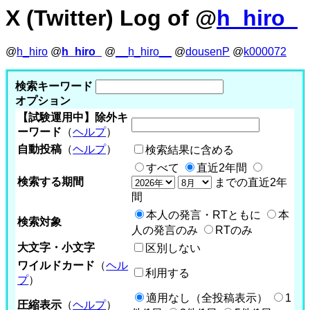
X (Twitter) Log of @
h_hiro_
@
h_hiro
@
h_hiro_
@
__h_hiro__
@
dousenP
@
k000072
検索キーワード
オプション
【試験運用中】除外キ
ーワード
（
ヘルプ
）
自動投稿
（
ヘルプ
）
検索結果に含める
すべて
直近2年間
検索する期間
までの直近2年
間
本人の発言・RTともに
本
検索対象
人の発言のみ
RTのみ
大文字・小文字
区別しない
ワイルドカード
（
ヘル
利用する
プ
）
適用なし（全投稿表示）
1
圧縮表示
（
ヘルプ
）