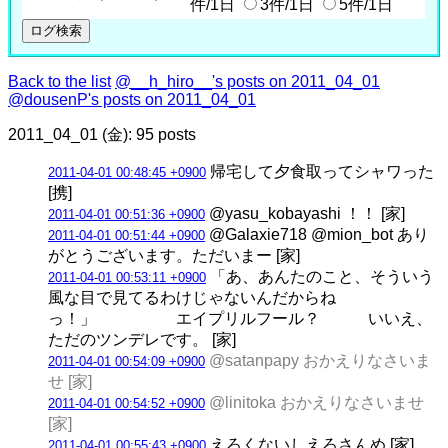
件/1日
3件/1日
5件/1日
Back to the list
@__h_hiro__'s posts on 2011_04_01
@dousenP's posts on 2011_04_01
2011_04_01 (金): 95 posts
帰宅して夕食取ってシャワった
2011-04-01 00:48:45 +0900
[携]
@yasu_kobayashi ！！ [家]
2011-04-01 00:51:36 +0900
@Galaxie718 @mion_bot あり
2011-04-01 00:51:44 +0900
がとうございます。ただいまー [家]
「あ、あんたのこと、そういう
2011-04-01 00:53:11 +0900
風な目で見てるわけじゃないんだからね
っ！」 エイプリルフール？ いいえ、
ただのツンデレです。 [家]
@satanpapy おかえりなさいま
2011-04-01 00:54:09 +0900
せ [家]
@linitoka おかえりなさいませ
2011-04-01 00:54:52 +0900
[家]
えろくないしえろさんめ [家]
2011-04-01 00:55:43 +0900