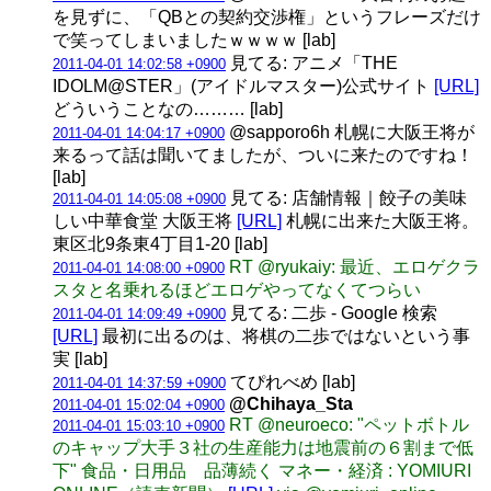
を見ずに、「QBとの契約交渉権」というフレーズだけ
で笑ってしまいましたｗｗｗｗ [lab]
見てる: アニメ「THE
2011-04-01 14:02:58 +0900
IDOLM@STER」(アイドルマスター)公式サイト
[URL]
どういうことなの……… [lab]
@sapporo6h 札幌に大阪王将が
2011-04-01 14:04:17 +0900
来るって話は聞いてましたが、ついに来たのですね！
[lab]
見てる: 店舗情報｜餃子の美味
2011-04-01 14:05:08 +0900
しい中華食堂 大阪王将
[URL]
札幌に出来た大阪王将。
東区北9条東4丁目1-20 [lab]
RT @ryukaiy: 最近、エロゲクラ
2011-04-01 14:08:00 +0900
スタと名乗れるほどエロゲやってなくてつらい
見てる: 二歩 - Google 検索
2011-04-01 14:09:49 +0900
[URL]
最初に出るのは、将棋の二歩ではないという事
実 [lab]
てぴれべめ [lab]
2011-04-01 14:37:59 +0900
@Chihaya_Sta
2011-04-01 15:02:04 +0900
RT @neuroeco: "ペットボトル
2011-04-01 15:03:10 +0900
のキャップ大手３社の生産能力は地震前の６割まで低
下" 食品・日用品 品薄続く マネー・経済 : YOMIURI