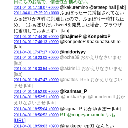
日にちのお陰で、信憑性が掴めない。
@kakuremino @tetetep hai! [lab]
2011-04-01 17:18:07 +0900
ふぁぼったーに捕捉されてない
2011-04-01 17:25:20 +0900
ふぁぼりが20件に到達したので、ふぁぼり一時打ち止
め。（ふぁぼりたいTweetを発見した場合、ブラウザ
に蓄積しておきます） [lab]
@hajimeP @KonpeitoP
2011-04-01 17:44:39 +0900
@KonpeitoP #bakuhatsushiro
2011-04-01 17:46:13 +0900
[lab]
@midoriyyy
2011-04-01 17:47:17 +0900
@ocha39 おかえりなさいませ
2011-04-01 18:23:03 +0900
[lab]
@akirin11 おかえりなさいませ
2011-04-01 18:33:54 +0900
[lab]
@mattos_BE5 おかえりなさい
2011-04-01 18:47:47 +0900
ませ [lab]
@karimas_P
2011-04-01 18:52:00 +0900
.@hokkai7go @thundermill おか
2011-04-01 18:52:51 +0900
えりなさいませ [lab]
@sigma_P おかゆきぽー [lab]
2011-04-01 18:55:04 +0900
RT @mogeyamamolx: いも
2011-04-01 18:56:52 +0900
[URL]
@nakkeee_ep91 なんとい
2011-04-01 18:59:03 +0900