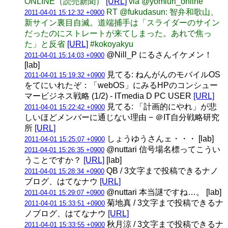
ONLINE（読売新聞）
[URL]
via @yomiuri_online
RT @fukudasun: 智弁和歌山、
2011-04-01 15:12:32 +0900
新サイン裏目自滅。道端捕手は「スライダーのサイン
だったのにストレートが来てしまった。あれで焦っ
た」と反省
[URL]
#kokoyakyu
@Nill_P にるさんイケメン！
2011-04-01 15:14:03 +0900
[lab]
見てる: ねんがんのモバイルOS
2011-04-01 15:19:32 +0900
をてにいれたぞ：「webOS」にみるHPのコンシュー
マービジネス戦略 (1/2) - ITmedia D PC USER
[URL]
見てる: 「計画的にやれ」が悲
2011-04-01 15:22:42 +0900
しいほどメンバーに通じない理由 − ＠IT自分戦略研究
所
[URL]
しょうゆうさんェ・・・ [lab]
2011-04-01 15:25:07 +0900
@nuttari 信号場名標ってこうい
2011-04-01 15:26:35 +0900
うことですか？
[URL]
[lab]
QB / 3文字まで投稿できるナノ
2011-04-01 15:28:34 +0900
ブログ、はてなナウ
[URL]
@nuttari 本当謎ですね…。 [lab]
2011-04-01 15:29:07 +0900
菊地真 / 3文字まで投稿できるナ
2011-04-01 15:33:51 +0900
ノブログ、はてなナウ
[URL]
秋月涼 / 3文字まで投稿できるナ
2011-04-01 15:33:55 +0900