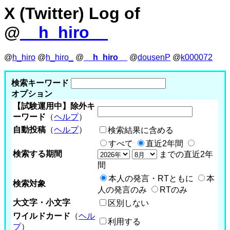
X (Twitter) Log of
@
__h_hiro__
@
h_hiro
@
h_hiro_
@
__h_hiro__
@
dousenP
@
k000072
検索キーワード
オプション
【試験運用中】除外キ
ーワード
（
ヘルプ
）
自動投稿
（
ヘルプ
）
検索結果に含める
すべて
直近2年間
検索する期間
までの直近2年
間
本人の発言・RTともに
本
検索対象
人の発言のみ
RTのみ
大文字・小文字
区別しない
ワイルドカード
（
ヘル
利用する
プ
）