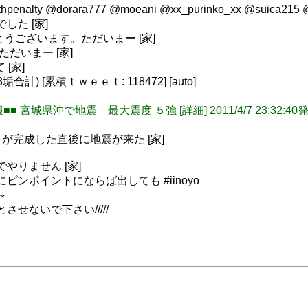
eathpenalty @dorara777 @moeani @xx_purinko_xx @s
した [家]
ありがとうございます。ただいまー [家]
ただいまー [家]
 [家]
) [累積ｔｗｅｅｔ: 118472] [auto]
震速報■■ 宮城県沖で地震 最大震度 ５強 [詳細] 2011/4/7 23:32:
が完成した直後に地震が来た [家]
でやりません [家]
にピンポイントにならば出しても #iinoyo
～
とさせないで下さい/////