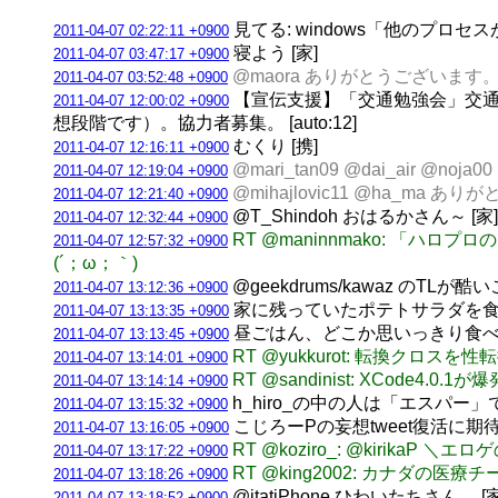
見てる: windows「他のプロ
2011-04-07 02:22:11 +0900
寝よう [家]
2011-04-07 03:47:17 +0900
@maora ありがとうございます。
2011-04-07 03:52:48 +0900
【宣伝支援】「交通勉強会」交通
2011-04-07 12:00:02 +0900
想段階です）。協力者募集。 [auto:12]
むくり [携]
2011-04-07 12:16:11 +0900
@mari_tan09 @dai_air @no
2011-04-07 12:19:04 +0900
@mihajlovic11 @ha_ma
2011-04-07 12:21:40 +0900
@T_Shindoh おはるかさん～ [家]
2011-04-07 12:32:44 +0900
RT @maninnmako: 
2011-04-07 12:57:32 +0900
(´；ω；｀)
@geekdrums/kawaz のT
2011-04-07 13:12:36 +0900
家に残っていたポテトサラダを食
2011-04-07 13:13:35 +0900
昼ごはん、どこか思いっきり食べら
2011-04-07 13:13:45 +0900
RT @yukkurot: 転換クロス
2011-04-07 13:14:01 +0900
RT @sandinist: XCode4.0.
2011-04-07 13:14:14 +0900
h_hiro_の中の人は「エスパー
2011-04-07 13:15:32 +0900
こじろーPの妄想tweet復活に期待。 
2011-04-07 13:16:05 +0900
RT @koziro_: @kirik
2011-04-07 13:17:22 +0900
RT @king2002: カナダ
2011-04-07 13:18:26 +0900
@itatiPhone ひわいたちさん… [家
2011-04-07 13:18:52 +0900