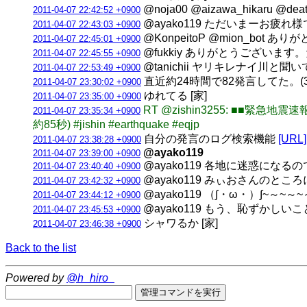
@noja00 @aizawa_hikaru @d
2011-04-07 22:42:52 +0900
@ayako119 ただいまーお疲れ様で
2011-04-07 22:43:03 +0900
@KonpeitoP @mion_bot 
2011-04-07 22:45:01 +0900
@fukkiy ありがとうございます。
2011-04-07 22:45:55 +0900
@tanichii ヤリキレナイ川と聞いて
2011-04-07 22:53:49 +0900
直近約24時間で82発言してた。(3垢合計
2011-04-07 23:30:02 +0900
ゆれてる [家]
2011-04-07 23:35:00 +0900
RT @zishin3255: ■■緊急地
2011-04-07 23:35:34 +0900
約85秒) #jishin #earthquake #eqjp
自分の発言のログ検索機能
[URL]
2011-04-07 23:38:28 +0900
@ayako119
2011-04-07 23:39:00 +0900
@ayako119 各地に迷惑になるの
2011-04-07 23:40:40 +0900
@ayako119 みぃおさんのところ
2011-04-07 23:42:32 +0900
@ayako119 （∫・ω・）∫~～~～~
2011-04-07 23:44:12 +0900
@ayako119 もう、恥ずかしいこ
2011-04-07 23:45:53 +0900
シャワるか [家]
2011-04-07 23:46:38 +0900
Back to the list
Powered by
@h_hiro_