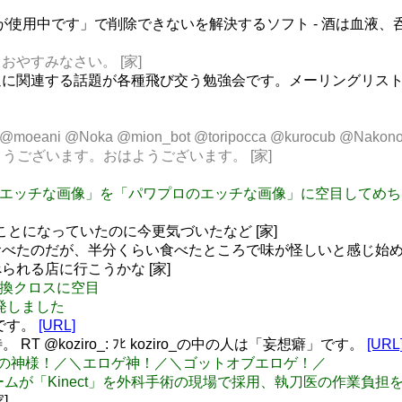
セスが使用中です」で削除できないを解決するソフト - 酒は血液
おやすみなさい。 [家]
に関連する話題が各種飛び交う勉強会です。メーリングリスト 
ja00 @moeani @Noka @mion_bot @toripocca @kuro
 ありがとうございます。おはようございます。 [家]
「ハロプロのエッチな画像」を「パワプロのエッチな画像」に空目し
Lが酷いことになっていたのに今更気づいたなど [家]
べたのだが、半分くらい食べたところで味が怪しいと感じ始めて
れる店に行こうかな [家]
を性転換クロスに空目
1が爆発しました
」です。
[URL]
RT @koziro_: ﾌﾋ koziro_の中の人は「妄想癖」です。
[URL
aP ＼エロゲの神様！／＼エロゲ神！／＼ゴットオブエロゲ！／
の医療チームが「Kinect」を外科手術の現場で採用、執刀医の作業負
]