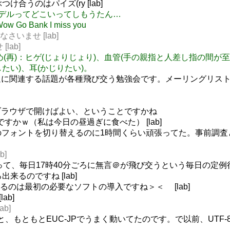
ぶつけ合うのはパイズ(ry [lab]
ワイトモデルってどこいってしもうたん…
w Go Bank I miss you
りなさいませ [lab]
lab]
フェチまとめ(再)：ヒゲ(じょりじょり)、血管(手の親指と人差し指の
たい)、耳(かじりたい)。
に関連する話題が各種飛び交う勉強会です。メーリングリスト 
らブラウザで開けばよい、ということですかね
郎ですかｗ（私は今日の昼過ぎに食べた） [lab]
の出力のフォントを切り替えるのに1時間くらい頑張ってた。事前調
b]
てーって、毎日17時40分ごろに無言＠が飛び交うという毎日の定例行事
出来るのですね [lab]
ってるのは最初の必要なソフトの導入ですね＞＜ [lab]
ab]
b]
だと、もともとEUC-JPでうまく動いてたのです。で以前、UTF