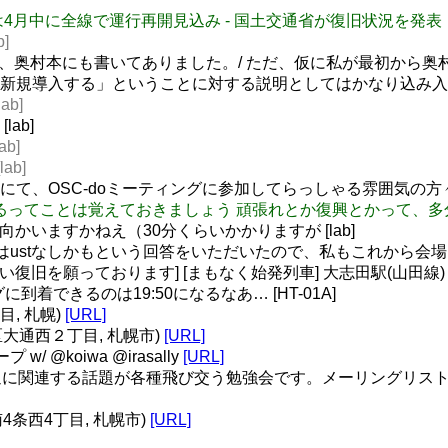
東北新幹線は4月中に全線で運行再開見込み - 国土交通省が復旧状況を発
]
ですが、奥村本にも書いてありました。/ ただ、仮に私が最初から
新規導入する」ということに対する説明としてはかなり込み入
ab]
lab]
ab]
ab]
 （私のTLにて、OSC-doミーティングに参加してらっしゃる雰囲気の
いう人もいるってことは覚えておきましょう 頑張れとか復興とかって
向かいますかねえ（30分くらいかかりますが [lab]
日はustなしかもという回答をいただいたので、私もこれから会場に
い復旧を願っております] [まもなく始発列車] 大志田駅(山田線) 宮古方
着できるのは19:50になるなあ… [HT-01A]
丁目, 札幌)
[URL]
央区大通西２丁目, 札幌市)
[URL]
/ @koiwa @irasally
[URL]
に関連する話題が各種飛び交う勉強会です。メーリングリスト 
南4条西4丁目, 札幌市)
[URL]