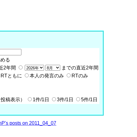
含める
近2年間
までの直近2年間
RTともに
本人の発言のみ
RTのみ
全投稿表示）
1件/1日
3件/1日
5件/1日
P's posts on 2011_04_07