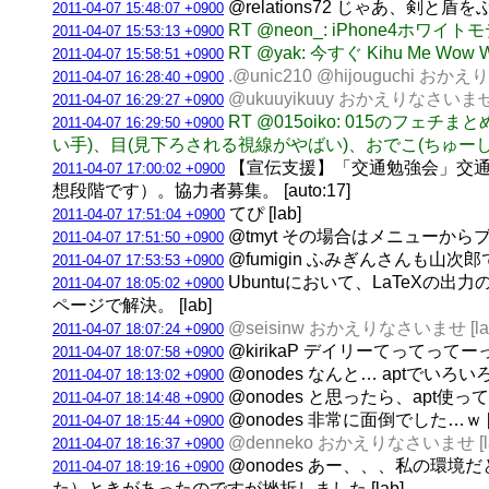
@relations72 じゃあ、剣と盾を
2011-04-07 15:48:07 +0900
RT @neon_: iPhone4ホ
2011-04-07 15:53:13 +0900
RT @yak: 今すぐ Kihu Me Wow Wo
2011-04-07 15:58:51 +0900
.@unic210 @hijouguchi おかえ
2011-04-07 16:28:40 +0900
@ukuuyikuuy おかえりなさいませ [
2011-04-07 16:29:27 +0900
RT @015oiko: 015の
2011-04-07 16:29:50 +0900
い手)、目(見下ろされる視線がやばい)、おでこ(ちゅーし
【宣伝支援】「交通勉強会」交通
2011-04-07 17:00:02 +0900
想段階です）。協力者募集。 [auto:17]
てぴ [lab]
2011-04-07 17:51:04 +0900
@tmyt その場合はメニューか
2011-04-07 17:51:50 +0900
@fumigin ふみぎんさんも山次
2011-04-07 17:53:53 +0900
Ubuntuにおいて、LaTeX
2011-04-07 18:05:02 +0900
ページで解決。 [lab]
@seisinw おかえりなさいませ [la
2011-04-07 18:07:24 +0900
@kirikaP デイリーてってっ
2011-04-07 18:07:58 +0900
@onodes なんと… aptでいろいろ
2011-04-07 18:13:02 +0900
@onodes と思ったら、apt使
2011-04-07 18:14:48 +0900
@onodes 非常に面倒でした…ｗ [l
2011-04-07 18:15:44 +0900
@denneko おかえりなさいませ [la
2011-04-07 18:16:37 +0900
@onodes あー、、、私の環境
2011-04-07 18:19:16 +0900
た）ときがあったのですが挫折しました [lab]