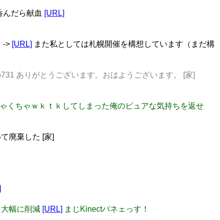
、呑んだら献血
[URL]
->
[URL]
また私としては札幌開催を構想しています（まだ構
cub @Nakono731 ありがとうございます。おはようございます。 [家]
てめちゃくちゃｗｋｔｋしてしまった俺のピュアな気持ちを返せ
廃棄した [家]
]
担を大幅に削減
[URL]
まじKinectパネェっす！