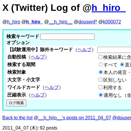
X (Twitter) Log of @
h_hiro_
@
h_hiro
@
h_hiro_
@
__h_hiro__
@
dousenP
@
k000072
検索キーワード
オプション
【試験運用中】除外キーワード
（
ヘルプ
）
自動投稿
（
ヘルプ
）
検索結果に
検索する期間
すべて
直
検索対象
本人の発言・
大文字・小文字
区別しない
ワイルドカード
（
ヘルプ
）
利用する
圧縮表示
（
ヘルプ
）
適用なし（
Back to the list
@__h_hiro__'s posts on 2011_04_07
@dousen
2011_04_07 (木): 92 posts