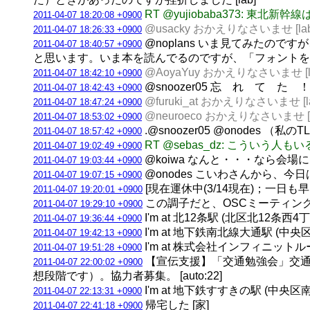
RT @yujiobaba373: 
2011-04-07 18:20:08 +0900
@usacky おかえりなさいませ [lab
2011-04-07 18:26:33 +0900
@noplans いま見てみたの
2011-04-07 18:40:57 +0900
と思います。いま本を読んでるのですが、「フォントを
@AoyaYuy おかえりなさいませ [l
2011-04-07 18:42:10 +0900
@snoozer05 忘 れ て た ！ [
2011-04-07 18:42:43 +0900
@furuki_at おかえりなさいませ [l
2011-04-07 18:47:24 +0900
@neuroeco おかえりなさいませ [l
2011-04-07 18:53:02 +0900
.@snoozer05 @onodes
2011-04-07 18:57:42 +0900
RT @sebas_dz: こう
2011-04-07 19:02:49 +0900
@koiwa なんと・・・なら会場に
2011-04-07 19:03:44 +0900
@onodes こいわさんから、今
2011-04-07 19:07:15 +0900
[現在運休中(3/14現在)；一日も早
2011-04-07 19:20:01 +0900
この調子だと、OSCミーティングに到
2011-04-07 19:29:10 +0900
I'm at 北12条駅 (北区北12条西4
2011-04-07 19:36:44 +0900
I'm at 地下鉄南北線大通駅 (中
2011-04-07 19:42:13 +0900
I'm at 株式会社インフィニットループ w
2011-04-07 19:51:28 +0900
【宣伝支援】「交通勉強会」交通
2011-04-07 22:00:02 +0900
想段階です）。協力者募集。 [auto:22]
I'm at 地下鉄すすきの駅 (中央区
2011-04-07 22:13:31 +0900
帰宅した [家]
2011-04-07 22:41:18 +0900