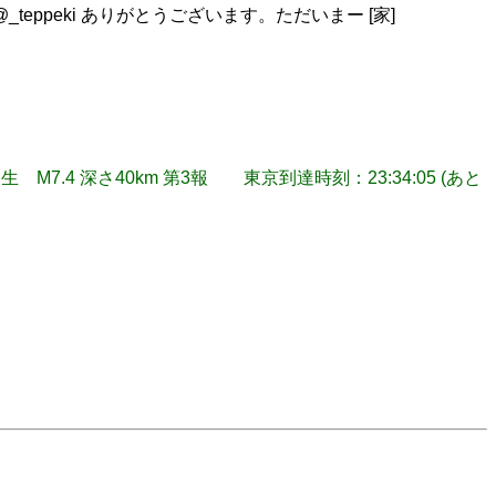
uica215 @_teppeki ありがとうございます。ただいまー [家]
40発生 M7.4 深さ40km 第3報 東京到達時刻：23:34:05 (あと