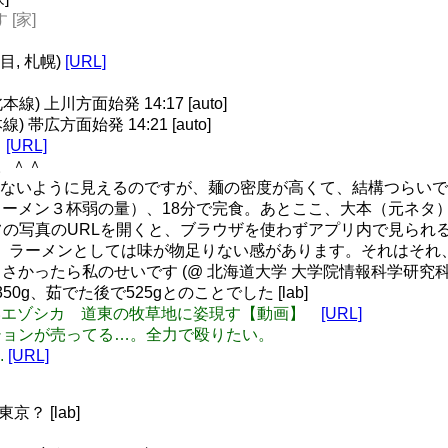
 [家]
丁目, 札幌)
[URL]
 上川方面始発 14:17 [auto]
帯広方面始発 14:21 [auto]
し
[URL]
す。＾＾
したことないように見えるのですが、麺の密度が高くて、結構つらい
ーメン３杯弱の量）、18分で完食。あとここ、大本（元ネタ
イフの写真のURLを開くと、ブラウザを使わずアプリ内で見られ
家のほうは、ラーメンとしては味が物足りない感があります。それは
たら私のせいです (@ 北海道大学 大学院情報科学研究科 w/ @ku
50g、茹でた後で525gとのことでした [lab]
使い？白いエゾシカ 道東の牧草地に姿現す【動画】
[URL]
えクッションが売ってる…。全力で殴りたい。
.
[URL]
？ [lab]