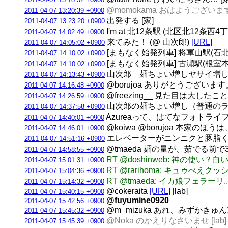
@momokama おはようございます
2011-04-07 13:20:39 +0900
出発する [家]
2011-04-07 13:23:20 +0900
I'm at 北12条駅 (北区北12条西4
2011-04-07 14:02:49 +0900
来てみた！ (@ 山次郎)
[URL]
2011-04-07 14:05:02 +0900
[まもなく始発列車] 将軍山駅(石北本線)
2011-04-07 14:10:02 +0900
[まもなく始発列車] 古瀬駅(根室本線) 
2011-04-07 14:10:02 +0900
山次郎 麺ちょい増しヤサイ増
2011-04-07 14:13:43 +0900
@borujoa ありがとうございま
2011-04-07 14:16:48 +0900
@freezing__ 見た目は大
2011-04-07 14:26:59 +0900
山次郎の麺ちょい増し（普通のラ
2011-04-07 14:37:58 +0900
Azureaって、はてなフォトラ
2011-04-07 14:40:01 +0900
@koiwa @borujoa 本
2011-04-07 14:46:01 +0900
エレベーターがニンニクと豚脂くさかっ
2011-04-07 14:51:16 +0900
@tmaeda 麺の量が、茹でる前で3
2011-04-07 14:58:55 +0900
RT @doshinweb: 神の
2011-04-07 15:01:31 +0900
RT @rarihoma: キュゥべ
2011-04-07 15:04:36 +0900
RT @tmaeda: イカ娘フェラーリ..
2011-04-07 15:14:32 +0900
@cokeraita
[URL]
[lab]
2011-04-07 15:40:15 +0900
@fuyumine0920
2011-04-07 15:42:56 +0900
@m_mizuka あれ、みずかきゅん東京
2011-04-07 15:45:32 +0900
@Noka のかえりなさいませ [lab]
2011-04-07 15:45:39 +0900