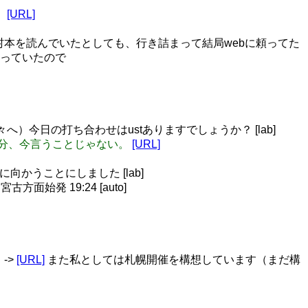
表
[URL]
奥村本を読んでいたとしても、行き詰まって結局webに頼ってた
っていたので
方々へ）今日の打ち合わせはustありますでしょうか？ [lab]
、多分、今言うことじゃない。
[URL]
向かうことにしました [lab]
面始発 19:24 [auto]
->
[URL]
また私としては札幌開催を構想しています（まだ構