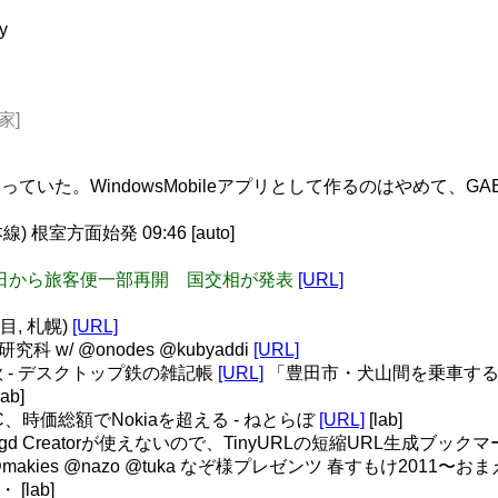
y
家]
練っていた。WindowsMobileアプリとして作るのはやめて、
根室方面始発 09:46 [auto]
、１３日から旅客便一部再開 国交相が発表
[URL]
丁目, 札幌)
[URL]
科 w/ @onodes @kubyaddi
[URL]
款 - デスクトップ鉄の雑記帳
[URL]
「豊田市・犬山間を乗車する
b]
TC、時価総額でNokiaを超える - ねとらぼ
[URL]
[lab]
orとかis.gd Creatorが使えないので、TinyURLの短縮URL生成ブッ
: @makies @nazo @tuka なぞ様プレゼンツ 春すもけ
[lab]