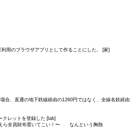
GAE利用のブラウザアプリとして作ることにした。 [家]
場合、直通の地下鉄線経由の1260円ではなく、全線名鉄経由
クマークレットを登録した [lab]
2011〜おまえら全員財布置いてこい！〜 なんという胸熱