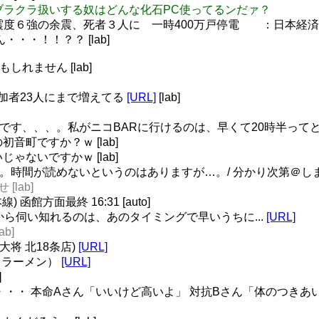
PDFをブラクラ扱いする奴はどんな化石PC使ってるンだァ？
る: 東北の震度６強の余震、死者３人に 一時400万戸停電 ：日本経
ょん・・・！！？？ [lab]
しれません [lab]
参加者23人にまで増えてる
[URL]
[lab]
のです、、、。私がニコBARに行けるのは、早くて20時半ってところ
の初音町ですか？ｗ [lab]
いじゃないですかｗ [lab]
す。時間が読めないというのはありますが…。/ 分かり次第＠します 
[lab]
函館方面最終 16:31 [auto]
れから伺い知れるのは、あのタイミングで早いうちに...
[URL]
b]
大将 北18条店)
[URL]
＋ラーメン）
[URL]
]
たら・・・ 本命Aさん「いいけど高いよ」 対抗Bさん「体のつき