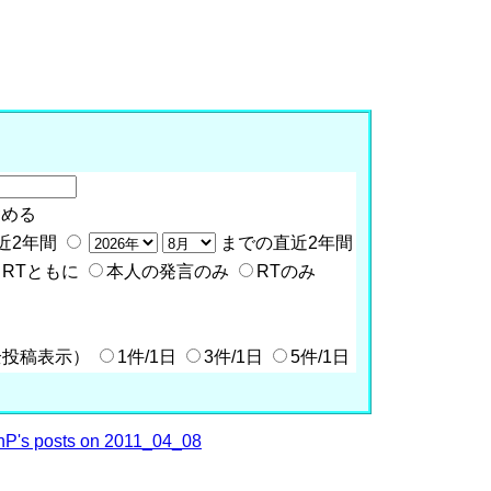
含める
近2年間
までの直近2年間
RTともに
本人の発言のみ
RTのみ
全投稿表示）
1件/1日
3件/1日
5件/1日
P's posts on 2011_04_08