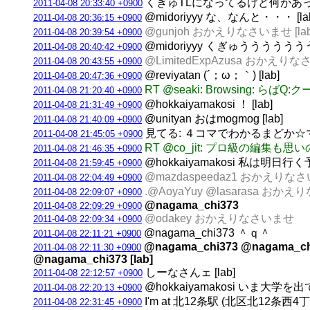
くぎゅTLになってるけど何があった
2011-04-08 20:33:40 +0900
@midoriyyy な、なんと・・・ [la
2011-04-08 20:36:15 +0900
@gunjoh おかえりなさいませ [lab
2011-04-08 20:39:54 +0900
@midoriyyy くぎゅうううう
2011-04-08 20:40:42 +0900
@LimitedExpAzusa おかえりなさ
2011-04-08 20:43:55 +0900
@reviyatan (´；ω；｀) [lab]
2011-04-08 20:47:36 +0900
RT @seaki: Browsin
2011-04-08 21:20:40 +0900
@hokkaiyamakosi ！ [lab]
2011-04-08 21:31:49 +0900
@unityan おはmogmog [lab]
2011-04-08 21:40:09 +0900
見てる: ４コマでわかるまどか☆マギカ第１
2011-04-08 21:45:05 +0900
RT @co_jit: プロ級の編集も
2011-04-08 21:46:35 +0900
@hokkaiyamakosi 私は
2011-04-08 21:59:45 +0900
@mazdaspeedaz1 おかえりなさい
2011-04-08 22:04:49 +0900
.@AoyaYuy @lasarasa おかえり
2011-04-08 22:09:07 +0900
@nagama_chi373
2011-04-08 22:09:29 +0900
@odakey おかえりなさいませ
2011-04-08 22:09:34 +0900
@nagama_chi373 ＾ｑ＾
2011-04-08 22:11:21 +0900
@nagama_chi373 @nagama_ch
2011-04-08 22:11:30 +0900
@nagama_chi373 [lab]
しーなさんェ [lab]
2011-04-08 22:12:57 +0900
@hokkaiyamakosi いま大学
2011-04-08 22:20:13 +0900
I'm at 北12条駅 (北区北12条西4
2011-04-08 22:31:45 +0900