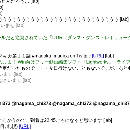
んだろう… [lab]
b]
]
うううううううううううううううううううううううううううう [lab]
いませ [lab]
g: らばQ:クールだと絶賛されていた「DDR（ダンス・ダンス・レ
１話 #madoka_magica on Twitpic
[URL]
[lab]
思いのまま！ Win向けフリー動画編集ソフト『Lightworks』 :
明日行く予定だったもので・・・今日行けないこともないですが、あと45
ませ [lab]
なさいませ [lab]
i373 @nagama_chi373 @nagama_chi373 @nagama_chi37
を出て向かうので、到着は22:45ごろになると思います [lab]
丁目, 札幌)
[URL]