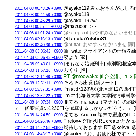
@ayako119 みぃおさんがむしろr
2011-04-08 00:43:26 +0900
@ayako119 ！
2011-04-08 00:44:56 +0900
@ayako119 /////
2011-04-08 00:45:29 +0900
@mazucon ＞＜
2011-04-08 00:57:11 +0900
@koropicot おやすみなさいませ [
2011-04-08 01:01:24 +0900
@TanakaYukiho81
2011-04-08 02:16:13 +0900
@nuttari おやすみなさいませ [家]
2011-04-08 02:40:36 +0900
新Twitterクライアントの仕様を
2011-04-08 03:06:42 +0900
寝よう [家]
2011-04-08 03:06:43 +0900
[まもなく始発列車] 姉別駅(根室本線) 
2011-04-08 09:40:01 +0900
むくり [携]
2011-04-08 11:57:16 +0900
RT @moewaka: 仙台空港
2011-04-08 12:14:46 +0900
そろそろ出発 [新ノート]
2011-04-08 12:51:11 +0900
I'm at 北12条駅 (北区北12条西4
2011-04-08 13:37:31 +0900
I'm at 北海道大学 大学院情報科学研究
2011-04-08 13:52:22 +0900
見てる: manaca（マナカ）の約
2011-04-08 14:07:34 +0900
で、低廉運賃の1230円を減算するしかないだろう。」 [la
見てる: Android端末で躍進のH
2011-04-08 14:24:50 +0900
Firefox4でTinyURL creat
2011-04-08 14:26:46 +0900
期待しておきます RT @koiwa
2011-04-08 14:42:58 +0900
@syotenP お、お疲れ様です・・・ 
2011-04-08 14:43:17 +0900