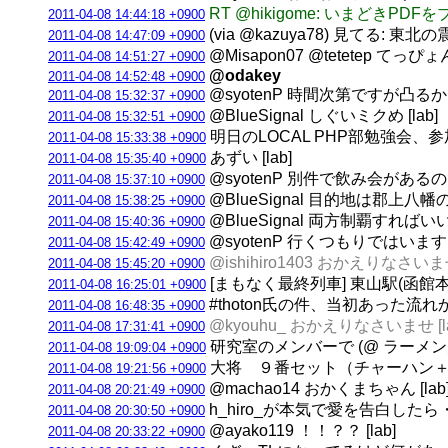
RT @hikigome: いまどき
2011-04-08 14:44:18 +0900
(via @kazuya78) 見て
2011-04-08 14:47:09 +0900
@Misapon07 @tetetep てっぴ
2011-04-08 14:51:27 +0900
@odakey
2011-04-08 14:52:48 +0900
@syotenP 時間次第ですが凸るかも
2011-04-08 15:32:37 +0900
@BlueSignal しぐいミクめ [lab]
2011-04-08 15:32:51 +0900
明日のLOCAL PHP部勉強会、
2011-04-08 15:33:38 +0900
あずい [lab]
2011-04-08 15:35:40 +0900
@syotenP 別件で飲み会がある
2011-04-08 15:37:10 +0900
@BlueSignal 目的地は郡上八幡
2011-04-08 15:38:25 +0900
@BlueSignal 両方制覇すればい
2011-04-08 15:40:36 +0900
@syotenP 行くつもりではいま
2011-04-08 15:42:49 +0900
@ishihiro1403 おかえりなさいませ 
2011-04-08 15:45:20 +0900
[まもなく最終列車] 東山駅(函館本線) 
2011-04-08 16:25:01 +0900
#thoton氏の件、当初あった流
2011-04-08 16:48:35 +0900
@kyouhu_ おかえりなさいませ [la
2011-04-08 17:31:41 +0900
研究室のメンバーで (@ ラーメン
2011-04-08 19:09:04 +0900
大将 ９番セット（チャーハン
2011-04-08 19:21:56 +0900
@machao14 おかくまちゃん [lab
2011-04-08 20:21:49 +0900
h_hiro_が本気で愛を告白し
2011-04-08 20:30:50 +0900
@ayako119 ！！？？ [lab]
2011-04-08 20:33:22 +0900