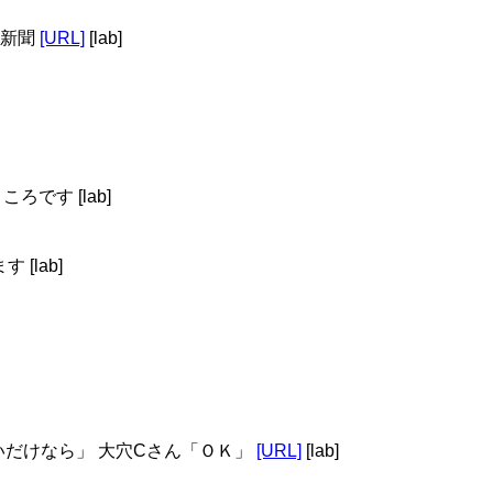
済新聞
[URL]
[lab]
です [lab]
[lab]
あいだけなら」 大穴Cさん「ＯＫ」
[URL]
[lab]