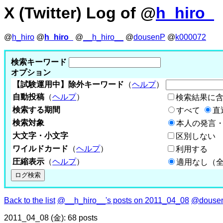
X (Twitter) Log of @
h_hiro_
@
h_hiro
@
h_hiro_
@
__h_hiro__
@
dousenP
@
k000072
検索キーワード
オプション
【試験運用中】除外キーワード
（
ヘルプ
）
自動投稿
（
ヘルプ
）
検索結果に
検索する期間
すべて
直
検索対象
本人の発言・
大文字・小文字
区別しない
ワイルドカード
（
ヘルプ
）
利用する
圧縮表示
（
ヘルプ
）
適用なし（
Back to the list
@__h_hiro__'s posts on 2011_04_08
@dousen
2011_04_08 (金): 68 posts