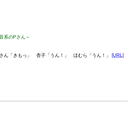
い音系のPさん～
さん「きもっ」 杏子「うん！」 ほむら「うん！」
[URL]