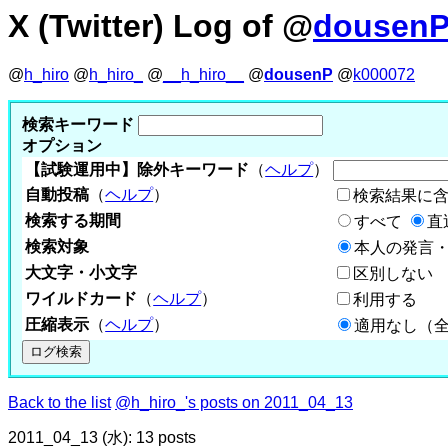
X (Twitter) Log of @
dousen
@
h_hiro
@
h_hiro_
@
__h_hiro__
@
dousenP
@
k000072
検索キーワード
オプション
【試験運用中】除外キーワード
（
ヘルプ
）
自動投稿
（
ヘルプ
）
検索結果に
検索する期間
すべて
直
検索対象
本人の発言・
大文字・小文字
区別しない
ワイルドカード
（
ヘルプ
）
利用する
圧縮表示
（
ヘルプ
）
適用なし（
Back to the list
@h_hiro_'s posts on 2011_04_13
2011_04_13 (水): 13 posts