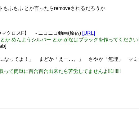
もふもふ とか言ったらremoveされるだろうか
×マクロスF】 ‐ ニコニコ動画(原宿)
[URL]
ゴールド とか めんようシルバー とか がなはブラックを作ってくださ
b]
になってよ！」 まどか「えー…。」 さやか「無理」 マミ
の生殖器取って簡単に百合百合出来たら苦労してませんよ!!1!!!!!!