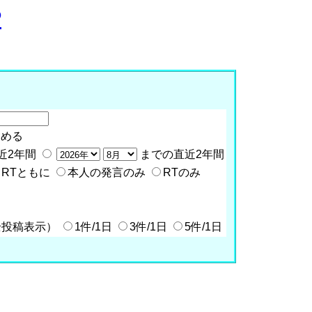
P
含める
近2年間
までの直近2年間
RTともに
本人の発言のみ
RTのみ
全投稿表示）
1件/1日
3件/1日
5件/1日