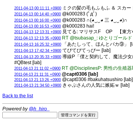
ミクの髪の毛もふもふ ＆ スカート
2011-04-13 00:11:11 +0900
@k000283 (ﾟдﾟ)
2011-04-13 00:14:40 +0900
@k000283 ∩(◕‿‿◕ 三 ◕‿‿◕)∩
2011-04-13 00:16:00 +0900
@k000283 hai!
2011-04-13 00:16:53 +0900
見てる: マリサスF OP 【東方
2011-04-13 12:13:31 +0900
RT @tsubasap_: ゆとり
2011-04-13 12:13:35 +0900
「あたしって、ほんとバカ⑨」 [la
2011-04-13 16:25:32 +0900
てぴてぴてっぴー [lab]
2011-04-13 17:42:34 +0900
導線P「僕と契約して、魔法少女
2011-04-13 20:35:33 +0900
#QBtest [lab]
RT @DisciplinesP: 男性
2011-04-13 21:11:02 +0900
@capt0306 [lab]
2011-04-13 21:11:31 +0900
@capt0306 #bakuhatsushiro [lab]
2011-04-13 21:13:26 +0900
きゃぷさんの人気に嫉妬ｗ [lab]
2011-04-13 21:34:50 +0900
Back to the list
Powered by
@h_hiro_