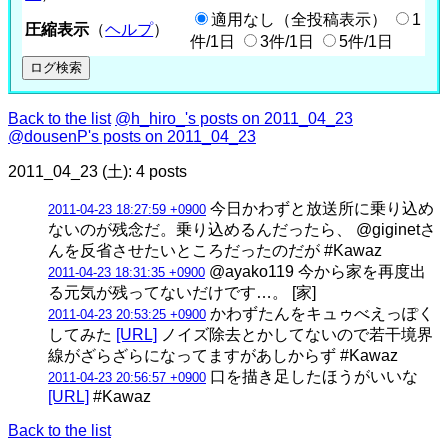
適用なし（全投稿表示）
1
圧縮表示
（
ヘルプ
）
件/1日
3件/1日
5件/1日
Back to the list
@h_hiro_'s posts on 2011_04_23
@dousenP's posts on 2011_04_23
2011_04_23 (土): 4 posts
今日かわずと放送所に乗り込め
2011-04-23 18:27:59 +0900
ないのが残念だ。乗り込めるんだったら、 @giginetさ
んを反省させたいところだったのだが #Kawaz
@ayako119 今から家を再度出
2011-04-23 18:31:35 +0900
る元気が残ってないだけです…。 [家]
かわずたんをキュゥべえっぽく
2011-04-23 20:53:25 +0900
してみた
[URL]
ノイズ除去とかしてないので若干境界
線がざらざらになってますがあしからず #Kawaz
口を描き足したほうがいいな
2011-04-23 20:56:57 +0900
[URL]
#Kawaz
Back to the list