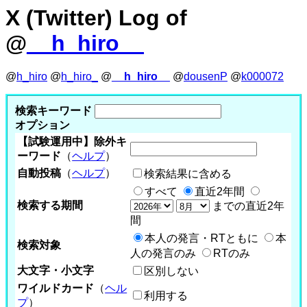
X (Twitter) Log of
@
__h_hiro__
@
h_hiro
@
h_hiro_
@
__h_hiro__
@
dousenP
@
k000072
検索キーワード
オプション
【試験運用中】除外キ
ーワード
（
ヘルプ
）
自動投稿
（
ヘルプ
）
検索結果に含める
すべて
直近2年間
検索する期間
までの直近2年
間
本人の発言・RTともに
本
検索対象
人の発言のみ
RTのみ
大文字・小文字
区別しない
ワイルドカード
（
ヘル
利用する
プ
）