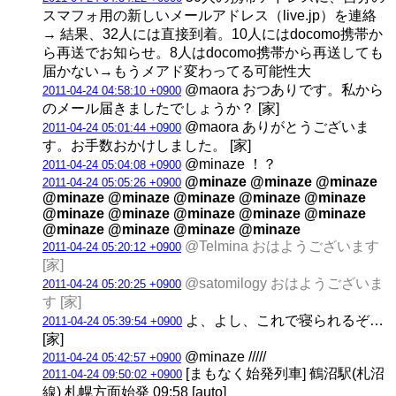
スマフォ用の新しいメールアドレス（live.jp）を連絡
→ 結果、32人には直接到着。10人にはdocomo携帯か
ら再送でお知らせ。8人はdocomo携帯から再送しても
届かない→もうメアド変わってる可能性大
@maora おつありです。私から
2011-04-24 04:58:10 +0900
のメール届きましたでしょうか？ [家]
@maora ありがとうございま
2011-04-24 05:01:44 +0900
す。お手数おかけしました。 [家]
@minaze ！？
2011-04-24 05:04:08 +0900
@minaze @minaze @minaze
2011-04-24 05:05:26 +0900
@minaze @minaze @minaze @minaze @minaze
@minaze @minaze @minaze @minaze @minaze
@minaze @minaze @minaze @minaze
@Telmina おはようございます
2011-04-24 05:20:12 +0900
[家]
@satomilogy おはようございま
2011-04-24 05:20:25 +0900
す [家]
よ、よし、これで寝られるぞ…
2011-04-24 05:39:54 +0900
[家]
@minaze /////
2011-04-24 05:42:57 +0900
[まもなく始発列車] 鶴沼駅(札沼
2011-04-24 09:50:02 +0900
線) 札幌方面始発 09:58 [auto]