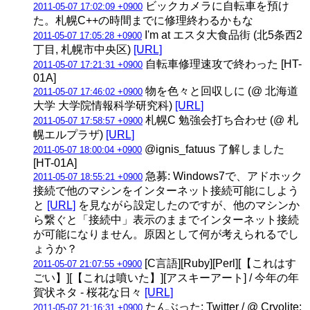
ビックカメラに自転車を預け
2011-05-07 17:02:09 +0900
た。札幌C++の時間までに修理終わるかもな
I'm at エスタ大食品街 (北5条西2
2011-05-07 17:05:28 +0900
丁目, 札幌市中央区)
[URL]
自転車修理速攻で終わった [HT-
2011-05-07 17:21:31 +0900
01A]
物を色々と回収しに (@ 北海道
2011-05-07 17:46:02 +0900
大学 大学院情報科学研究科)
[URL]
札幌C 勉強会打ち合わせ (@ 札
2011-05-07 17:58:57 +0900
幌エルプラザ)
[URL]
@ignis_fatuus 了解しました
2011-05-07 18:00:04 +0900
[HT-01A]
急募: Windows7で、アドホック
2011-05-07 18:55:21 +0900
接続で他のマシンをインターネット接続可能にしよう
と
[URL]
を見ながら設定したのですが、他のマシンか
ら繋ぐと「接続中」表示のままでインターネット接続
が可能になりません。原因として何が考えられるでし
ょうか？
[C言語][Ruby][Perl][【これはす
2011-05-07 21:07:55 +0900
ごい】][【これは噴いた】][アスキーアート] / 今年の年
賀状ネタ - 桜花な日々
[URL]
たんぶった: Twitter / @ Cryolite:
2011-05-07 21:16:31 +0900