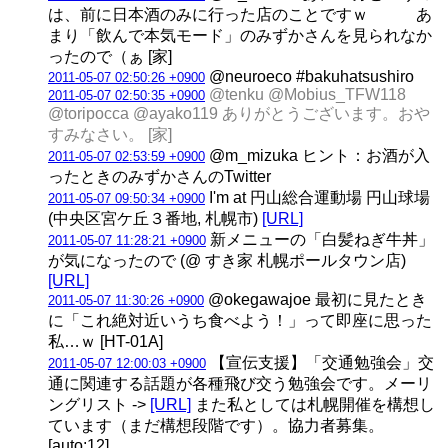
は、前に日本酒のみに行った店のことですｗ あ
まり「飲んで本気モード」のみずかさんを見られなか
ったので（ぁ [家]
@neuroeco #bakuhatsushiro
2011-05-07 02:50:26 +0900
@tenku @Mobius_TFW118
2011-05-07 02:50:35 +0900
@toripocca @ayako119 ありがとうございます。おや
すみなさい。 [家]
@m_mizuka ヒント：お酒が入
2011-05-07 02:53:59 +0900
ったときのみずかさんのTwitter
I'm at 円山総合運動場 円山球場
2011-05-07 09:50:34 +0900
(中央区宮ケ丘３番地, 札幌市)
[URL]
新メニューの「白髪ねぎ牛丼」
2011-05-07 11:28:21 +0900
が気になったので (@ すき家 札幌ポールタウン店)
[URL]
@okegawajoe 最初に見たとき
2011-05-07 11:30:26 +0900
に「これ絶対近いうち食べよう！」って即座に思った
私…ｗ [HT-01A]
【宣伝支援】「交通勉強会」交
2011-05-07 12:00:03 +0900
通に関連する話題が各種飛び交う勉強会です。メーリ
ングリスト ->
[URL]
また私としては札幌開催を構想し
ています（まだ構想段階です）。協力者募集。
[auto:12]