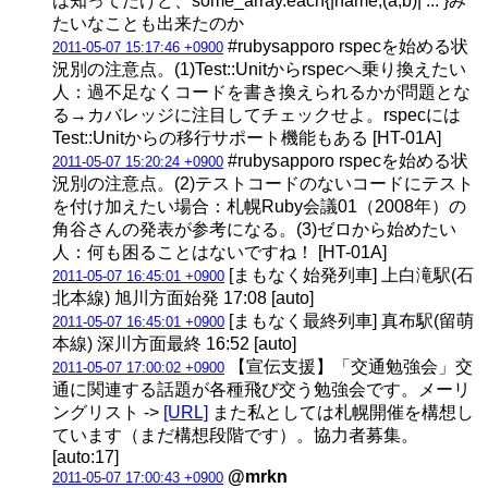
は知ってたけど、some_array.each{|name,(a,b)| ... }み
たいなことも出来たのか
#rubysapporo rspecを始める状
2011-05-07 15:17:46 +0900
況別の注意点。(1)Test::Unitからrspecへ乗り換えたい
人：過不足なくコードを書き換えられるかが問題とな
る→カバレッジに注目してチェックせよ。rspecには
Test::Unitからの移行サポート機能もある [HT-01A]
#rubysapporo rspecを始める状
2011-05-07 15:20:24 +0900
況別の注意点。(2)テストコードのないコードにテスト
を付け加えたい場合：札幌Ruby会議01（2008年）の
角谷さんの発表が参考になる。(3)ゼロから始めたい
人：何も困ることはないですね！ [HT-01A]
[まもなく始発列車] 上白滝駅(石
2011-05-07 16:45:01 +0900
北本線) 旭川方面始発 17:08 [auto]
[まもなく最終列車] 真布駅(留萌
2011-05-07 16:45:01 +0900
本線) 深川方面最終 16:52 [auto]
【宣伝支援】「交通勉強会」交
2011-05-07 17:00:02 +0900
通に関連する話題が各種飛び交う勉強会です。メーリ
ングリスト ->
[URL]
また私としては札幌開催を構想し
ています（まだ構想段階です）。協力者募集。
[auto:17]
@mrkn
2011-05-07 17:00:43 +0900