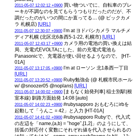
買い物ついでに、自転車のブレ
2011-05-07 12:02:12 +0900
ーキが不調なのを見てもらうつもりだったのだが、不
調だったのがいつの間にか直ってる… (@ ビックカメ
ラ 札幌店)
[URL]
I'm at ヨドバシカメラ マルチメ
2011-05-07 12:30:07 +0900
ディア札幌 (北区北6条西5-1-22, 札幌市)
[URL]
カメラ用の電池の買い換えは結
2011-05-07 12:43:17 +0900
局、充電式EVOLTAにした。前の充電式電池も
Panasonicで、充電器が使い回せるようなので。 [HT-
01A]
I'm at ローソン 北1条西一丁目
2011-05-07 13:17:05 +0900
[URL]
Ruby勉強会 (@ 札幌市民ホール
2011-05-07 13:20:52 +0900
w/ @snoozer05 @noplans)
[URL]
[まもなく始発列車] 稲士別駅(根
2011-05-07 14:00:02 +0900
室本線) 釧路方面始発 14:08 [auto]
#rubysapporo おもむろにirbを
2011-05-07 14:02:23 +0900
起動して「うんこ = 42」と入力 [HT-01A]
#rubysapporo Rubyで、代入式
2011-05-07 14:41:02 +0900
の左辺を「name,(a,b) = "hoge",[1,2]」のようにして、
括弧の対応付く変数にそれぞれ値を代入させられるの