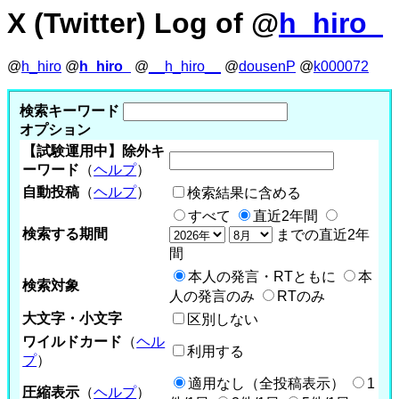
X (Twitter) Log of @
h_hiro_
@
h_hiro
@
h_hiro_
@
__h_hiro__
@
dousenP
@
k000072
検索キーワード
オプション
【試験運用中】除外キ
ーワード
（
ヘルプ
）
自動投稿
（
ヘルプ
）
検索結果に含める
すべて
直近2年間
検索する期間
までの直近2年
間
本人の発言・RTともに
本
検索対象
人の発言のみ
RTのみ
大文字・小文字
区別しない
ワイルドカード
（
ヘル
利用する
プ
）
適用なし（全投稿表示）
1
圧縮表示
（
ヘルプ
）