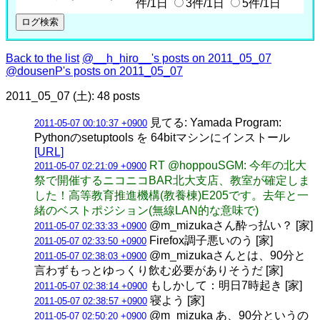
件/1日
3件/1日
5件/1日
Back to the list
@__h_hiro__'s posts on 2011_05_07
@dousenP's posts on 2011_05_07
2011_05_07 (土): 48 posts
見てる: Yamada Program:
2011-05-07 00:10:37 +0900
Pythonのsetuptools を 64bitマシンにインストール
[URL]
RT @hoppouSGM: 今年の北大
2011-05-07 02:21:09 +0900
祭で開催するニコニコBAR北大支店、教室が確定しま
した！高等教育推進機構(教養棟)E205です。去年と一
緒のベストポジション(無線LAN的な意味で)
@m_mizukaさん酔っ払い？ [家]
2011-05-07 02:33:33 +0900
Firefox調子悪いのう [家]
2011-05-07 02:33:50 +0900
@m_mizukaさんとは、90分と
2011-05-07 02:38:03 +0900
言わずもっとゆっくり飲む必要がありそうだ [家]
もしかして：明日7時起き [家]
2011-05-07 02:38:14 +0900
寝よう [家]
2011-05-07 02:38:57 +0900
@m_mizuka あ、90分というの
2011-05-07 02:50:20 +0900