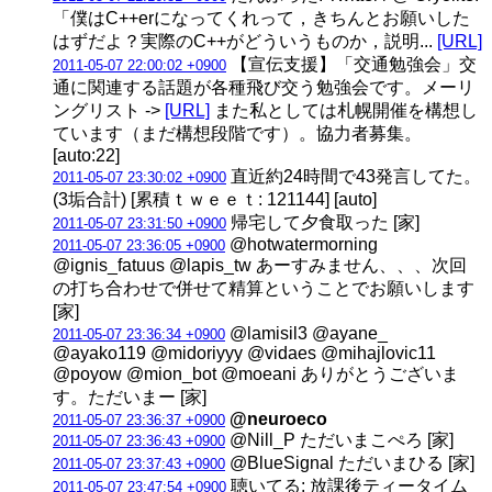
「僕はC++erになってくれって，きちんとお願いした
はずだよ？実際のC++がどういうものか，説明...
[URL]
【宣伝支援】「交通勉強会」交
2011-05-07 22:00:02 +0900
通に関連する話題が各種飛び交う勉強会です。メーリ
ングリスト ->
[URL]
また私としては札幌開催を構想し
ています（まだ構想段階です）。協力者募集。
[auto:22]
直近約24時間で43発言してた。
2011-05-07 23:30:02 +0900
(3垢合計) [累積ｔｗｅｅｔ: 121144] [auto]
帰宅して夕食取った [家]
2011-05-07 23:31:50 +0900
@hotwatermorning
2011-05-07 23:36:05 +0900
@ignis_fatuus @lapis_tw あーすみません、、、次回
の打ち合わせで併せて精算ということでお願いします
[家]
@lamisil3 @ayane_
2011-05-07 23:36:34 +0900
@ayako119 @midoriyyy @vidaes @mihajlovic11
@poyow @mion_bot @moeani ありがとうございま
す。ただいまー [家]
@neuroeco
2011-05-07 23:36:37 +0900
@Nill_P ただいまこぺろ [家]
2011-05-07 23:36:43 +0900
@BlueSignal ただいまひる [家]
2011-05-07 23:37:43 +0900
聴いてる: 放課後ティータイム
2011-05-07 23:47:54 +0900