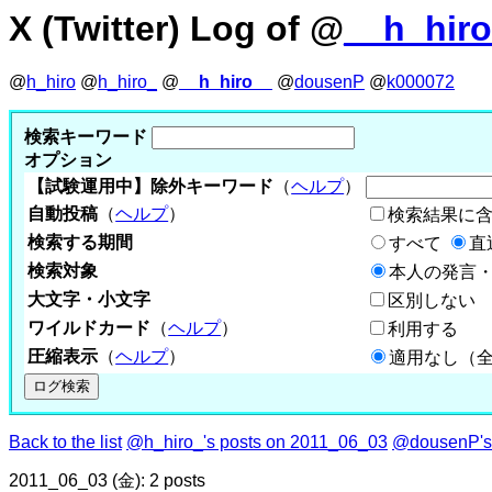
X (Twitter) Log of @
__h_hir
@
h_hiro
@
h_hiro_
@
__h_hiro__
@
dousenP
@
k000072
検索キーワード
オプション
【試験運用中】除外キーワード
（
ヘルプ
）
自動投稿
（
ヘルプ
）
検索結果に
検索する期間
すべて
直
検索対象
本人の発言・
大文字・小文字
区別しない
ワイルドカード
（
ヘルプ
）
利用する
圧縮表示
（
ヘルプ
）
適用なし（
Back to the list
@h_hiro_'s posts on 2011_06_03
@dousenP's 
2011_06_03 (金): 2 posts