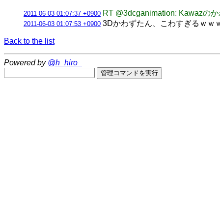
RT @3dcganimation: 
2011-06-03 01:07:37 +0900
3Dかわずたん、こわすぎるｗｗ
2011-06-03 01:07:53 +0900
Back to the list
Powered by
@h_hiro_