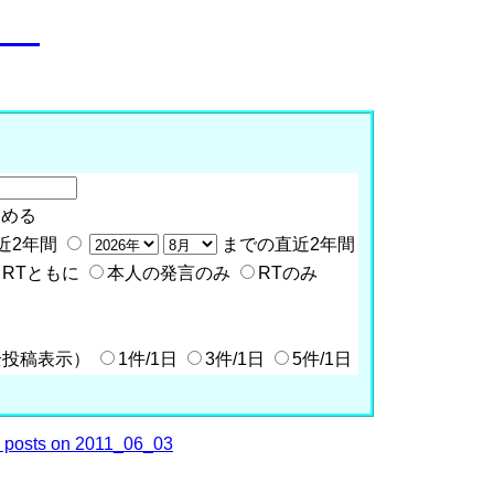
o__
含める
近2年間
までの直近2年間
RTともに
本人の発言のみ
RTのみ
全投稿表示）
1件/1日
3件/1日
5件/1日
posts on 2011_06_03