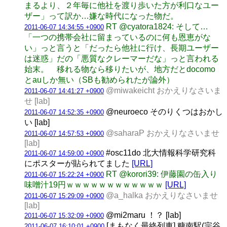
まるより、２年毎に他社を渡り歩いた方が利口なユー
ザー」って訳か…嫌な時代になった物だ。
RT @cyatora1824: そして…
2011-06-07 14:34:55 +0900
「一つの携帯会社に留まっているのに何も恩恵がな
い」っと言うと「だったら他社に行け、長期ユーザー
は迷惑」だの「悪質なクレーマーだな」っと言われる
始末。 移れる物なら移りたいが、地方だとdocomo
とauしか無い（SBも勧められたが論外）
@miwakeicht おかえりなさいま
2011-06-07 14:41:27 +0900
せ [lab]
@neuroeco そのりくつはおかし
2011-06-07 14:52:35 +0900
い [lab]
@saharaP おかえりなさいませ
2011-06-07 14:57:53 +0900
[lab]
#osc11do 北大情報科学研究科
2011-06-07 14:59:00 +0900
にポスターが貼られてました
[URL]
RT @korori39: 伊藤園の缶入り
2011-06-07 15:22:24 +0900
味噌汁19円ｗｗｗｗｗｗｗｗｗｗｗｗ
[URL]
@a_halka おかえりなさいませ
2011-06-07 15:29:09 +0900
[lab]
@mi2maru ！？ [lab]
2011-06-07 15:32:09 +0900
[まもなく最終列車] 糠南駅(宗谷
2011-06-07 16:10:01 +0900