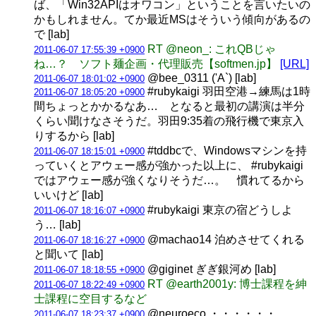
ば、「Win32APIはオワコン」ということを言いたいの
かもしれません。てか最近MSはそういう傾向があるの
で [lab]
RT @neon_: これQBじゃ
2011-06-07 17:55:39 +0900
ね…？ ソフト麺企画・代理販売【softmen.jp】
[URL]
@bee_0311 ('A`) [lab]
2011-06-07 18:01:02 +0900
#rubykaigi 羽田空港→練馬は1時
2011-06-07 18:05:20 +0900
間ちょっとかかるなあ… となると最初の講演は半分
くらい聞けなさそうだ。羽田9:35着の飛行機で東京入
りするから [lab]
#tddbcで、Windowsマシンを持
2011-06-07 18:15:01 +0900
っていくとアウェー感が強かった以上に、 #rubykaigi
ではアウェー感が強くなりそうだ…。 慣れてるから
いいけど [lab]
#rubykaigi 東京の宿どうしよ
2011-06-07 18:16:07 +0900
う… [lab]
@machao14 泊めさせてくれる
2011-06-07 18:16:27 +0900
と聞いて [lab]
@giginet ぎぎ銀河め [lab]
2011-06-07 18:18:55 +0900
RT @earth2001y: 博士課程を紳
2011-06-07 18:22:49 +0900
士課程に空目するなど
@neuroeco ・・・・・・。
2011-06-07 18:23:37 +0900