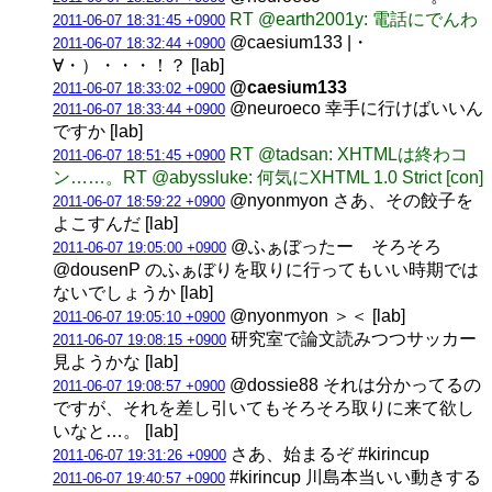
RT @earth2001y: 電話にでんわ
2011-06-07 18:31:45 +0900
@caesium133 |・
2011-06-07 18:32:44 +0900
∀・）・・・！？ [lab]
@caesium133
2011-06-07 18:33:02 +0900
@neuroeco 幸手に行けばいいん
2011-06-07 18:33:44 +0900
ですか [lab]
RT @tadsan: XHTMLは終わコ
2011-06-07 18:51:45 +0900
ン……。RT @abyssluke: 何気にXHTML 1.0 Strict [con]
@nyonmyon さあ、その餃子を
2011-06-07 18:59:22 +0900
よこすんだ [lab]
@ふぁぼったー そろそろ
2011-06-07 19:05:00 +0900
@dousenP のふぁぼりを取りに行ってもいい時期では
ないでしょうか [lab]
@nyonmyon ＞＜ [lab]
2011-06-07 19:05:10 +0900
研究室で論文読みつつサッカー
2011-06-07 19:08:15 +0900
見ようかな [lab]
@dossie88 それは分かってるの
2011-06-07 19:08:57 +0900
ですが、それを差し引いてもそろそろ取りに来て欲し
いなと…。 [lab]
さあ、始まるぞ #kirincup
2011-06-07 19:31:26 +0900
#kirincup 川島本当いい動きする
2011-06-07 19:40:57 +0900