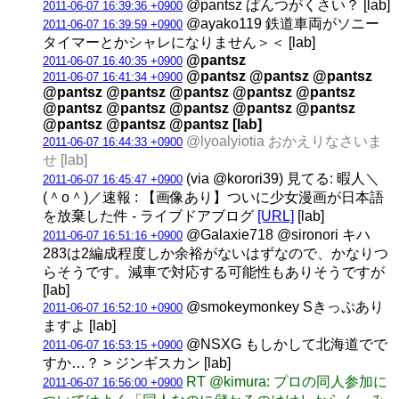
@pantsz ぱんつがくさい？ [lab]
2011-06-07 16:39:36 +0900
@ayako119 鉄道車両がソニー
2011-06-07 16:39:59 +0900
タイマーとかシャレになりません＞＜ [lab]
@pantsz
2011-06-07 16:40:35 +0900
@pantsz @pantsz @pantsz
2011-06-07 16:41:34 +0900
@pantsz @pantsz @pantsz @pantsz @pantsz
@pantsz @pantsz @pantsz @pantsz @pantsz
@pantsz @pantsz @pantsz [lab]
@lyoalyiotia おかえりなさいま
2011-06-07 16:44:33 +0900
せ [lab]
(via @korori39) 見てる: 暇人＼
2011-06-07 16:45:47 +0900
(＾o＾)／速報 : 【画像あり】ついに少女漫画が日本語
を放棄した件 - ライブドアブログ
[URL]
[lab]
@Galaxie718 @sironori キハ
2011-06-07 16:51:16 +0900
283は2編成程度しか余裕がないはずなので、かなりつ
らそうです。減車で対応する可能性もありそうですが
[lab]
@smokeymonkey Sきっぷあり
2011-06-07 16:52:10 +0900
ますよ [lab]
@NSXG もしかして北海道でで
2011-06-07 16:53:15 +0900
すか…？ > ジンギスカン [lab]
RT @kimura: プロの同人参加に
2011-06-07 16:56:00 +0900