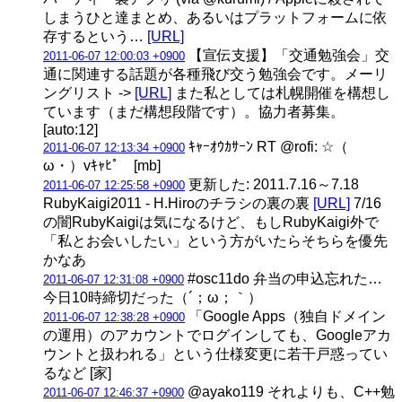
しまうひと達まとめ、あるいはプラットフォームに依
存するという…
[URL]
【宣伝支援】「交通勉強会」交
2011-06-07 12:00:03 +0900
通に関連する話題が各種飛び交う勉強会です。メーリ
ングリスト ->
[URL]
また私としては札幌開催を構想し
ています（まだ構想段階です）。協力者募集。
[auto:12]
ｷｬｰｵｳｶｻｰﾝ RT @rofi: ☆（ゝ
2011-06-07 12:13:34 +0900
ω・）vｷｬﾋﾟ [mb]
更新した: 2011.7.16～7.18
2011-06-07 12:25:58 +0900
RubyKaigi2011 - H.Hiroのチラシの裏の裏
[URL]
7/16
の闇RubyKaigiは気になるけど、もしRubyKaigi外で
「私とお会いしたい」という方がいたらそちらを優先
かなあ
#osc11do 弁当の申込忘れた…
2011-06-07 12:31:08 +0900
今日10時締切だった（´；ω；｀）
「Google Apps（独自ドメイン
2011-06-07 12:38:28 +0900
の運用）のアカウントでログインしても、Googleアカ
ウントと扱われる」という仕様変更に若干戸惑ってい
るなど [家]
@ayako119 それよりも、C++勉
2011-06-07 12:46:37 +0900