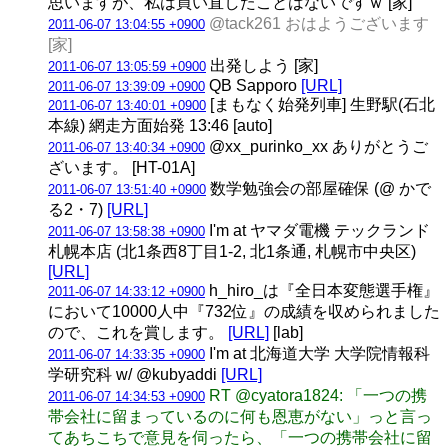
思いますが、私は買い直したことはないですｗ [家]
@tack261 おはようございます
2011-06-07 13:04:55 +0900
[家]
出発しよう [家]
2011-06-07 13:05:59 +0900
QB Sapporo
[URL]
2011-06-07 13:39:09 +0900
[まもなく始発列車] 生野駅(石北
2011-06-07 13:40:01 +0900
本線) 網走方面始発 13:46 [auto]
@xx_purinko_xx ありがとうご
2011-06-07 13:40:34 +0900
ざいます。 [HT-01A]
数学勉強会の部屋確保 (@ かで
2011-06-07 13:51:40 +0900
る2・7)
[URL]
I'm at ヤマダ電機 テックランド
2011-06-07 13:58:38 +0900
札幌本店 (北1条西8丁目1-2, 北1条通, 札幌市中央区)
[URL]
h_hiro_は『全日本変態選手権』
2011-06-07 14:33:12 +0900
において10000人中『732位』の成績を収められました
ので、これを賞します。
[URL]
[lab]
I'm at 北海道大学 大学院情報科
2011-06-07 14:33:35 +0900
学研究科 w/ @kubyaddi
[URL]
RT @cyatora1824: 「一つの携
2011-06-07 14:34:53 +0900
帯会社に留まっているのに何も恩恵がない」っと言っ
てあちこちで意見を伺ったら、「一つの携帯会社に留