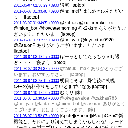
帰宅 [laptop]
2011-06-07 01:30:29 +0900
@hajimeP はじめきゅんただい
2011-06-07 01:33:48 +0900
まー [laptop]
@zohias @xx_purinko_xx
2011-06-07 01:34:05 +0900
@mion_bot @hotwatermorning @k2kkrm ありがとうご
ざいます。ただいまー [laptop]
@unityan @fuyumine0920
2011-06-07 01:37:33 +0900
@ZatuonP ありがとうございます。ただいまー
[laptop]
ぼーっとしてたらもう３時過
2011-06-07 03:18:27 +0900
ぎ・・・ 寝よう [laptop]
@tatsuki_maki ありがとうござ
2011-06-07 03:24:37 +0900
います。おやすみなさい。 [laptop]
明日こそは、帰宅後に札幌
2011-06-07 03:25:12 +0900
C++の資料作りをしないとまずいなあ [laptop]
むくり [家]
2011-06-07 10:17:29 +0900
@okegawajoe @zakkas783
2011-06-07 10:30:54 +0900
@unityan @fanta_P @mion_bot @dasoran ありがとう
ございます。おはようございます。 [家]
[Apple][iPhone][iPad] iOS5の新
2011-06-07 10:52:07 +0900
機能と、それにより消えてしまうかもしれないサード
パーティー製アプリ (via @kurumi) / Appleに殺されて