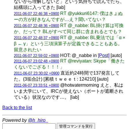
ないから理解しないと」という気持ちで読んでたら、
結構頭に入ってきた [lab]
RT @yukkuri6147: 僕はきょぬ
2011-06-07 22:46:38 +0900
ーの方が好きなんですが…え？聞いてない？
RT @_nabbe: BL掛け算は可換
2011-06-07 22:48:36 +0900
か、だって？ BLがすべて同じ群に含まれるとでも？
RT @_nabbe: BL乗法では「α ×
2011-06-07 22:48:37 +0900
β ← γ」という三項演算子が定義できることもある。
留意されたい
HOT: @_nabbe in
[Post]
[auto]
2011-06-07 22:59:02 +0900
RT @reviyatan: Skype「働きた
2011-06-07 23:02:48 +0900
くないでござる！！！」
直近約24時間で137発言して
2011-06-07 23:30:02 +0900
た。(3垢合計) [累積ｔｗｅｅｔ: 124210] [auto]
@hotwatermorning えと、私は
2011-06-07 23:33:51 +0900
いま大学にいて、IRCが使えない（ポートが遮断され
ている）状況なのです…。 [lab]
Back to the list
Powered by
@h_hiro_