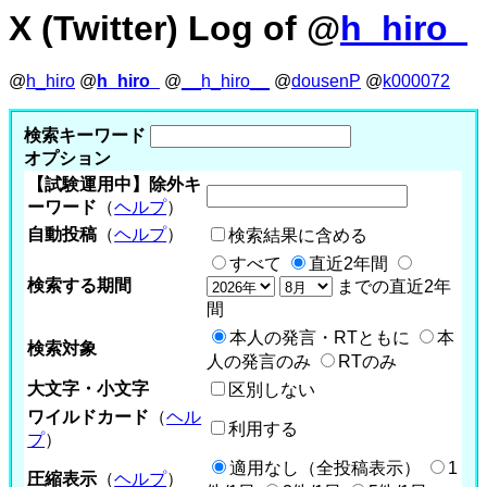
X (Twitter) Log of @
h_hiro_
@
h_hiro
@
h_hiro_
@
__h_hiro__
@
dousenP
@
k000072
検索キーワード
オプション
【試験運用中】除外キ
ーワード
（
ヘルプ
）
自動投稿
（
ヘルプ
）
検索結果に含める
すべて
直近2年間
検索する期間
までの直近2年
間
本人の発言・RTともに
本
検索対象
人の発言のみ
RTのみ
大文字・小文字
区別しない
ワイルドカード
（
ヘル
利用する
プ
）
適用なし（全投稿表示）
1
圧縮表示
（
ヘルプ
）