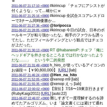
ｗ
#kirincup 「チェフにアシストが
2011-06-07 21:17:10 +0900
付くような」って…確かにｗ
#kirincup 全試合スコアレスドロ
2011-06-07 21:25:16 +0900
ーで3チーム同時優勝か…
@toripocca
2011-06-07 21:27:36 +0900
#kirincup 今日の試合、日本のボ
2011-06-07 21:28:05 +0900
ールキープが粘り強かったな。相手のファウルも誘っ
てたし。ただフィールディングという観点ではチェコ
が上だった。
RT @habaneroP: チェフ「俺に
2011-06-07 21:30:13 +0900
ヘッドギアを外させるところまでは行かなかったよう
だな……」 という中二的発想
h_hiro_が使っているアイコンの
2011-06-07 21:31:49 +0900
お値段⇒【￥90,800,000】
[URL]
[lab]
@Hen_na_hito
2011-06-07 21:46:24 +0900
@xenop m9 [lab]
2011-06-07 21:52:05 +0900
@xenop えっ [lab]
2011-06-07 21:55:35 +0900
【宣伝】7/16〜19東京行きます
2011-06-07 22:00:02 +0900
(RubyKaigi2011)
[URL]
[auto:22]
難しすぎて一度理解するのを諦
2011-06-07 22:46:07 +0900
めてたアルゴリズム、いま「論文書くには避けて通れ