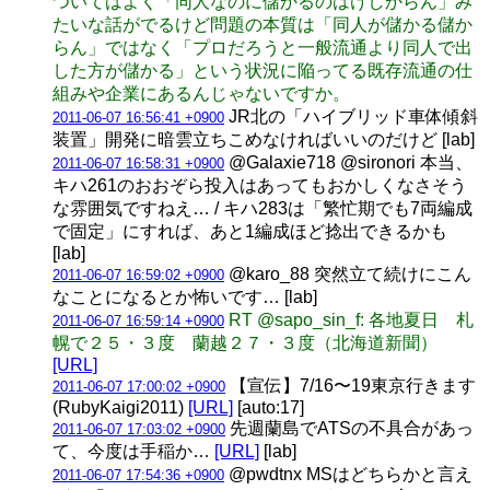
ついてはよく「同人なのに儲かるのはけしからん」み
たいな話がでるけど問題の本質は「同人が儲かる儲か
らん」ではなく「プロだろうと一般流通より同人で出
した方が儲かる」という状況に陥ってる既存流通の仕
組みや企業にあるんじゃないですか。
JR北の「ハイブリッド車体傾斜
2011-06-07 16:56:41 +0900
装置」開発に暗雲立ちこめなければいいのだけど [lab]
@Galaxie718 @sironori 本当、
2011-06-07 16:58:31 +0900
キハ261のおおぞら投入はあってもおかしくなさそう
な雰囲気ですねえ… / キハ283は「繁忙期でも7両編成
で固定」にすれば、あと1編成ほど捻出できるかも
[lab]
@karo_88 突然立て続けにこん
2011-06-07 16:59:02 +0900
なことになるとか怖いです… [lab]
RT @sapo_sin_f: 各地夏日 札
2011-06-07 16:59:14 +0900
幌で２５・３度 蘭越２７・３度（北海道新聞）
[URL]
【宣伝】7/16〜19東京行きます
2011-06-07 17:00:02 +0900
(RubyKaigi2011)
[URL]
[auto:17]
先週蘭島でATSの不具合があっ
2011-06-07 17:03:02 +0900
て、今度は手稲か…
[URL]
[lab]
@pwdtnx MSはどちらかと言え
2011-06-07 17:54:36 +0900