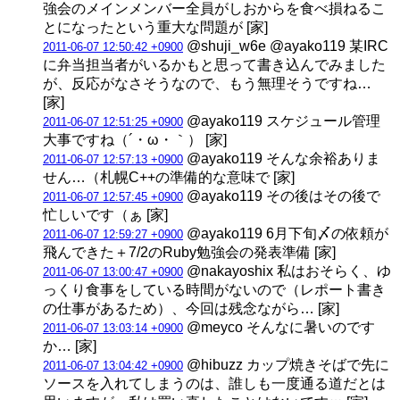
強会のメインメンバー全員がしおからを食べ損ねるこ
とになったという重大な問題が [家]
@shuji_w6e @ayako119 某IRC
2011-06-07 12:50:42 +0900
に弁当担当者がいるかもと思って書き込んでみました
が、反応がなさそうなので、もう無理そうですね…
[家]
@ayako119 スケジュール管理
2011-06-07 12:51:25 +0900
大事ですね（´・ω・｀） [家]
@ayako119 そんな余裕ありま
2011-06-07 12:57:13 +0900
せん…（札幌C++の準備的な意味で [家]
@ayako119 その後はその後で
2011-06-07 12:57:45 +0900
忙しいです（ぁ [家]
@ayako119 6月下旬〆の依頼が
2011-06-07 12:59:27 +0900
飛んできた＋7/2のRuby勉強会の発表準備 [家]
@nakayoshix 私はおそらく、ゆ
2011-06-07 13:00:47 +0900
っくり食事をしている時間がないので（レポート書き
の仕事があるため）、今回は残念ながら… [家]
@meyco そんなに暑いのです
2011-06-07 13:03:14 +0900
か… [家]
@hibuzz カップ焼きそばで先に
2011-06-07 13:04:42 +0900
ソースを入れてしまうのは、誰しも一度通る道だとは