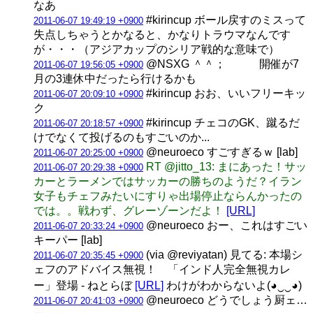
なあ
#kirincup ボール戻すのミスって
2011-06-07 19:49:19 +0900
失点しちゃうとかなると、かなりトラウマなんです
が・・・（アジアカップのシリア戦的な意味で）
@NSXG ＾＾； 開催が7
2011-06-07 19:56:05 +0900
月の3連休中だったら行けるかも
#kirincup おお、いいフリーキッ
2011-06-07 20:09:10 +0900
ク
#kirincup チェコのGK、蹴るだ
2011-06-07 20:18:57 +0900
けでなくて投げるのもすごいのか...
@neuroeco すごすぎるｗ [lab]
2011-06-07 20:25:00 +0900
RT @jitto_13: まにあった！サッ
2011-06-07 20:29:38 +0900
カーとラーメンではサッカーの勝ちのようだ？イラン
女子もチェフみたいにすりゃ出場停止ならんかったの
では。。戦わず、グレーゾーンだよ！
[URL]
@neuroeco おー、これはすごい
2011-06-07 20:33:24 +0900
キーパー [lab]
(via @reviyatan) 見てる: 本場シ
2011-06-07 20:35:45 +0900
ェフのアドバイス無視！ 「インド人完全無視カレ
ー」登場 - ねとらぼ
[URL]
わけがわからないよ(◕‿‿◕)
@neuroeco どうでしょう厨ェ…
2011-06-07 20:41:03 +0900