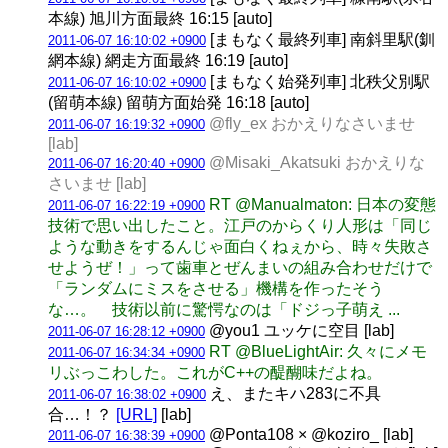
本線) 旭川方面最終 16:15 [auto]
[まもなく最終列車] 南斜里駅(釧
2011-06-07 16:10:02 +0900
網本線) 網走方面最終 16:19 [auto]
[まもなく始発列車] 北秩父別駅
2011-06-07 16:10:02 +0900
(留萌本線) 留萌方面始発 16:18 [auto]
@fly_ex おかえりなさいませ
2011-06-07 16:19:32 +0900
[lab]
@Misaki_Akatsuki おかえりな
2011-06-07 16:20:40 +0900
さいませ [lab]
RT @Manualmaton: 日本の変態
2011-06-07 16:22:19 +0900
技術で思い出したこと。江戸のからくり人形は「同じ
ような動きをするんじゃ面白くねぇから、時々失敗さ
せようぜ！」って歯車とぜんまいの組み合わせだけで
「ランダムにミスをさせる」機構を作ったそう
な…。 技術以前に驚愕なのは「ドジっ子萌え ...
@you1 ユッケに空目 [lab]
2011-06-07 16:28:12 +0900
RT @BlueLightAir: 久々にメモ
2011-06-07 16:34:34 +0900
リぶっこわした。これがC++の醍醐味だよね。
え、またキハ283に不具
2011-06-07 16:38:02 +0900
合…！？
[URL]
[lab]
@Ponta108 × @koziro_ [lab]
2011-06-07 16:38:39 +0900