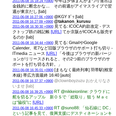
今年は夕張まんがまつり進出は
2011-06-08 16:18:24 +0900
金銭的に断念かな… その前週がアイマスライブで翌
週が東京だし [lab]
@KGY ｶﾞｯ [lab]
2011-06-08 16:27:06 +0900
@takanon_kurusu
2011-06-08 16:27:09 +0900
見てる: ICOCA約款改定 - デス
2011-06-08 16:30:30 +0900
クトップ鉄の雑記帳
[URL]
てか京阪がICOCAも販売す
るのか [lab]
見てる: GmailやGoogle
2011-06-08 16:34:44 +0900
Calender、IE7など旧版ブラウザのサポート打ち切り -
ITmedia ニュース
[URL]
「今後はブラウザの新バージ
ョンがリリースされると、その2つ前のブラウザのサ
ポートを打ち切る方針。」
[まもなく最終列車] 羽帯駅(根室
2011-06-08 16:35:01 +0900
本線) 帯広方面最終 16:40 [auto]
@clownboyzuzu おかえりなさ
2011-06-08 16:37:37 +0900
いませ [lab]
RT @nikkeionline: クラウドに
2011-06-08 16:39:25 +0900
舵を切るアップル 新ＯＳで「総取り」狙う Ｍａｃ
は“脇役”に
[URL]
RT @suno88: 「仙石線に DC」
2011-06-08 16:45:33 +0900
という記事を見て、復興支援にデスティネーションキ