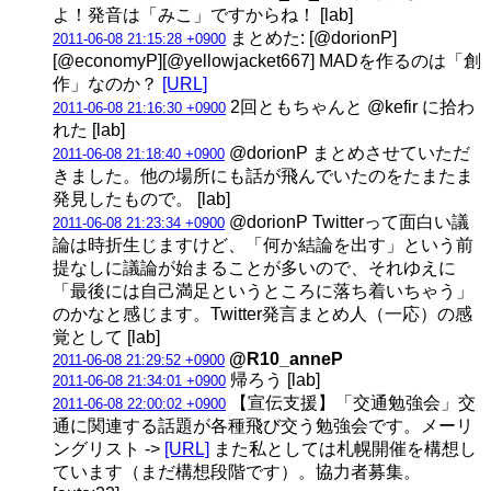
よ！発音は「みこ」ですからね！ [lab]
まとめた: [@dorionP]
2011-06-08 21:15:28 +0900
[@economyP][@yellowjacket667] MADを作るのは「創
作」なのか？
[URL]
2回ともちゃんと @kefir に拾わ
2011-06-08 21:16:30 +0900
れた [lab]
@dorionP まとめさせていただ
2011-06-08 21:18:40 +0900
きました。他の場所にも話が飛んでいたのをたまたま
発見したもので。 [lab]
@dorionP Twitterって面白い議
2011-06-08 21:23:34 +0900
論は時折生じますけど、「何か結論を出す」という前
提なしに議論が始まることが多いので、それゆえに
「最後には自己満足というところに落ち着いちゃう」
のかなと感じます。Twitter発言まとめ人（一応）の感
覚として [lab]
@R10_anneP
2011-06-08 21:29:52 +0900
帰ろう [lab]
2011-06-08 21:34:01 +0900
【宣伝支援】「交通勉強会」交
2011-06-08 22:00:02 +0900
通に関連する話題が各種飛び交う勉強会です。メーリ
ングリスト ->
[URL]
また私としては札幌開催を構想し
ています（まだ構想段階です）。協力者募集。