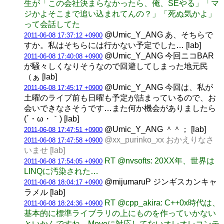
生が「この会社決まらなかったら、俺、SEやる」「マ
ジかよそこまで追い込まれてんの？」「死ぬ気かよ」
って会話してた
@Umic_Y_ANG あ、そちらで
2011-06-08 17:37:12 +0900
すか。私はそちらには行かない予定でした… [lab]
@Umic_Y_ANG 今回ニコBAR
2011-06-08 17:40:08 +0900
が騒々しくなりそうなので回避してしまった地元民
（ぁ [lab]
@Umic_Y_ANG 今回は、私が
2011-06-08 17:45:17 +0900
土曜のライブ前も日曜も予定が詰まっているので、お
会いできなさそうです…また何か機会がありましたら
(´・ω・｀) [lab]
@Umic_Y_ANG ＾＾； [lab]
2011-06-08 17:47:51 +0900
@xx_purinko_xx おかえりなさ
2011-06-08 17:47:58 +0900
いませ [lab]
RT @nvsofts: 20XX年、世界は
2011-06-08 17:54:05 +0900
LINQに汚染された…
@mijumaruP ジンギスカンキャ
2011-06-08 18:04:17 +0900
ラメル [lab]
RT @cpp_akira: C++0x時代は、
2011-06-08 18:24:36 +0900
基本的に標準ライブラリの上にものを作っていかない
といかんですね。Moveに対応してないオレオレコンテ