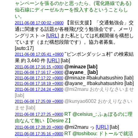
ャンペーンを張るのかと思ったら、(電化路線である)
仙石線にディーゼルカーを投入するということらし
い。
【宣伝支援】「交通勉強会」交
2011-06-08 17:00:02 +0900
通に関連する話題が各種飛び交う勉強会です。メーリ
ングリスト ->
[URL]
また私としては札幌開催を構想し
ています（まだ構想段階です）。協力者募集。
[auto:17]
"ピンポンダッシュ村" の検索結
2011-06-08 17:05:41 +0900
果 約 3,440 件
[URL]
[lab]
@minaze [lab]
2011-06-08 17:16:15 +0900
@ayane_ [lab]
2011-06-08 17:16:17 +0900
@minaze #bakuhatsushiro [lab]
2011-06-08 17:17:22 +0900
@ayane_ #bakuhatsushiro [lab]
2011-06-08 17:18:19 +0900
@mi2maru おかえりなさいませ
2011-06-08 17:24:24 +0900
[lab]
@kunyao6002 おかえりなさい
2011-06-08 17:25:09 +0900
ませ [lab]
RT @celsius_: ふぁぼるのに理
2011-06-08 17:27:25 +0900
由なんて無い【Desire Z】
@mi2maru っ
[URL]
[lab]
2011-06-08 17:28:20 +0900
RT @toshibou: ドトールで就活
2011-06-08 17:35:16 +0900