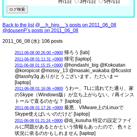
件/1日
3件/1日
5件/1日
Back to the list
@__h_hiro__'s posts on 2011_06_08
@dousenP's posts on 2011_06_08
2011_06_08 (水): 106 posts
帰ろう [lab]
2011-06-08 00:26:00 +0900
帰宅 [laptop]
2011-06-08 01:11:31 +0900
@hondashi_big @Kokoatan
2011-06-08 01:15:15 +0900
@koropicot @mossy_13 @masaki_wakaba @ficuslot
@tasshy3g ありがとうございます。ただいまー
[laptop]
うわー、TLに流れてた通り、家
2011-06-08 01:16:06 +0900
のSkype（Windows版）が立ち上がらない。/ 再インス
トールで直るのかな？ [laptop]
最悪、VMware上のLinuxで
2011-06-08 01:17:26 +0900
Skype使えばいいのだけど [laptop]
@dj_kusuha 特定の設定ファイ
2011-06-08 01:21:24 +0900
ルに問題があるとかという情報もあったので、色々と
状況に依るのかもしれません [laptop]