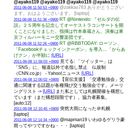
@ayako119 @ayako119 @ayako119 @ayako119
@zakkas783 ありがとうござい
2011-06-08 11:50:53 +0900
ます。おはようございます。 [laptop]
RT @Nintendo: 『ゼルダの伝
2011-06-08 11:51:36 +0900
説』２５周年を記念してオーケストラコンサートを開
くことになりました。指揮は竹本泰蔵さん、演奏は東
京フィルハーモニー交響楽団です。
RT @RBBTODAY: ローソン、
2011-06-08 11:52:26 +0900
「Facebookチェックインクーポン」を導入…「からあ
げクン」が半額に
[URL]
見てる: 「ツイッター」は
2011-06-08 11:58:03 +0900
「SNS」に、報道以外で名指し禁止 仏規制
（CNN.co.jp） - Yahoo!ニュース
[URL]
【宣伝支援】「交通勉強会」交
2011-06-08 12:00:02 +0900
通に関連する話題が各種飛び交う勉強会です。メーリ
ングリスト ->
[URL]
また私としては札幌開催を構想し
ています（まだ構想段階です）。協力者募集。
[auto:12]
突然大雨になった＠札幌
2011-06-08 12:10:45 +0900
[laptop]
@mapman19 いわゆるゲリラ豪
2011-06-08 12:14:34 +0900
雨ってやつですかね・・・ [laptop]