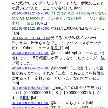
んな気持ちじゃダメだろう？ そうだ、伊織のことと
か思い出すんだ」ここまで妄想した [lab]
RT @ta2_o2p: 4sqでもやらない
2011-06-08 19:24:05 +0900
のかなFacebookクーポンみたいなの (@ ローソン 鎌倉
小町一丁目店)
[URL]
@asahi1000kyurau なるほど…
2011-06-08 19:25:28 +0900
[lab]
見てる: 女子Ｗ杯メンバーに
2011-06-08 19:31:44 +0900
澤、永里、岩渕ら＝なでしこジャパン （スポーツナ
ビ） - Yahoo!ニュース
[URL]
[lab]
@naka_aki_spl スコールという
2011-06-08 19:38:33 +0900
感じです。15分程度しか降ってなかったのですが、強
い雨でした。
@dorionP 「二次創作」って言
2011-06-08 19:49:02 +0900
葉がありますが、それが「二次」であることを特段気
にする人も一定数いる、ということなのですかねえ
[lab]
h_hiro_のこの夏のリア充度は
2011-06-08 19:54:54 +0900
⇒7月【0.000000009％】8月【0.000000001％】で
す。
[URL]
[lab]
@lapis_tw ちょ＞＜ [lab]
2011-06-08 19:58:58 +0900
RT @yellowjacket667: ハバネロ