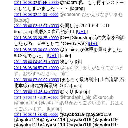
@maora 私、もう再インストー
2011-06-08 02:01:55 +0900
ルしてしまいました・・・ [laptop]
@dasoran おかえりなさいませ
2011-06-08 02:11:03 +0900
[laptop]
公開した: 2011.6.4 TDD
2011-06-08 03:13:07 +0900
bootcamp 札幌2.0 自己紹介LT
[URL]
[C++] Stroustrup氏の文章を和訳
2011-06-08 03:28:35 +0900
したもの。メモとして / C++0x FAQ
[URL]
@h_hiro_が体重を量りました。
2011-06-08 03:30:02 +0900
83.2kgでした。
[URL]
[auto]
寝よう [家]
2011-06-08 04:49:31 +0900
@raa0121 ありがとうございま
2011-06-08 04:57:07 +0900
す。おやすみなさい。 [家]
[まもなく最終列車] 上白滝駅(石
2011-06-08 07:00:02 +0900
北本線) 網走方面最終 07:04 [auto]
むくり [laptop]
2011-06-08 11:45:14 +0900
@hondashi_big @kurocub
2011-06-08 11:48:31 +0900
@mion_bot @fanta_P ありがとうございます。おはよ
うございます。 [laptop]
@ayako119 @ayako119
2011-06-08 11:48:43 +0900
@ayako119 @ayako119 @ayako119 @ayako119
@ayako119 @ayako119 @ayako119 @ayako119