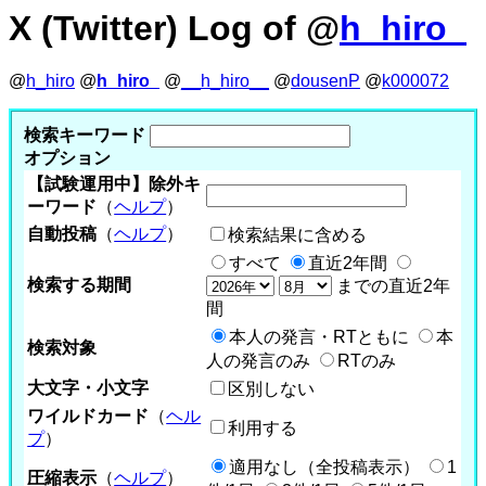
X (Twitter) Log of @
h_hiro_
@
h_hiro
@
h_hiro_
@
__h_hiro__
@
dousenP
@
k000072
検索キーワード
オプション
【試験運用中】除外キ
ーワード
（
ヘルプ
）
自動投稿
（
ヘルプ
）
検索結果に含める
すべて
直近2年間
検索する期間
までの直近2年
間
本人の発言・RTともに
本
検索対象
人の発言のみ
RTのみ
大文字・小文字
区別しない
ワイルドカード
（
ヘル
利用する
プ
）
適用なし（全投稿表示）
1
圧縮表示
（
ヘルプ
）