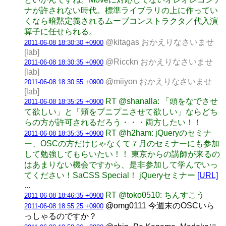
ナが許されない時代。標準ライブラリの上に作ってい
くなら暗黙定義されるムーブコンストラクタ／代入演
算子に任せられる。
@kitagas おかえりなさいませ
2011-06-08 18:30:30 +0900
[lab]
@Ricckn おかえりなさいませ
2011-06-08 18:30:35 +0900
[lab]
@miiyon おかえりなさいませ
2011-06-08 18:30:55 +0900
[lab]
RT @shanalla: 「頭をなでさせ
2011-06-08 18:35:25 +0900
て欲しい」と「頬をプニプニさせて欲しい」ならどち
らの方が許可されるだろう・・・両方したい！！
RT @h2ham: jQueryのセミナ
2011-06-08 18:35:35 +0900
ー、OSCの方だけじゃなくて７月のセミナーにも参加
して勉強してもらいたい！！ 東京からの講師が来るの
はあまりない機会ですから、是非参加して学んでいっ
てください！SaCSS Special！ jQueryセミナー
[URL]
...
RT @toko0510: ちんすこう
2011-06-08 18:46:35 +0900
@omg0111 今週末のOSCいら
2011-06-08 18:55:25 +0900
っしゃるのですか？