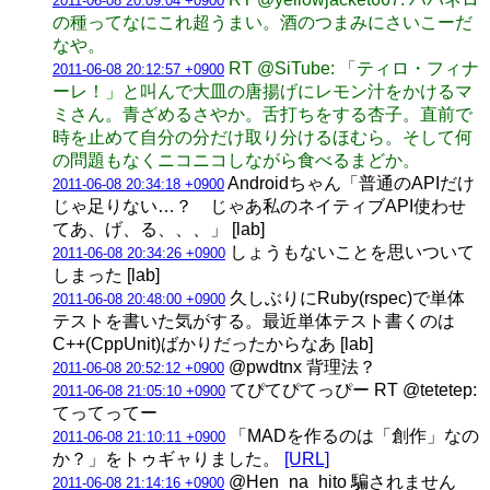
2011-06-08 20:09:04 +0900
の種ってなにこれ超うまい。酒のつまみにさいこーだ
なや。
RT @SiTube: 「ティロ・フィナ
2011-06-08 20:12:57 +0900
ーレ！」と叫んで大皿の唐揚げにレモン汁をかけるマ
ミさん。青ざめるさやか。舌打ちをする杏子。直前で
時を止めて自分の分だけ取り分けるほむら。そして何
の問題もなくニコニコしながら食べるまどか。
Androidちゃん「普通のAPIだけ
2011-06-08 20:34:18 +0900
じゃ足りない…？ じゃあ私のネイティブAPI使わせ
てあ、げ、る、、、」 [lab]
しょうもないことを思いついて
2011-06-08 20:34:26 +0900
しまった [lab]
久しぶりにRuby(rspec)で単体
2011-06-08 20:48:00 +0900
テストを書いた気がする。最近単体テスト書くのは
C++(CppUnit)ばかりだったからなあ [lab]
@pwdtnx 背理法？
2011-06-08 20:52:12 +0900
てぴてぴてっぴー RT @tetetep:
2011-06-08 21:05:10 +0900
てってってー
「MADを作るのは「創作」なの
2011-06-08 21:10:11 +0900
か？」をトゥギャりました。
[URL]
@Hen_na_hito 騙されません
2011-06-08 21:14:16 +0900