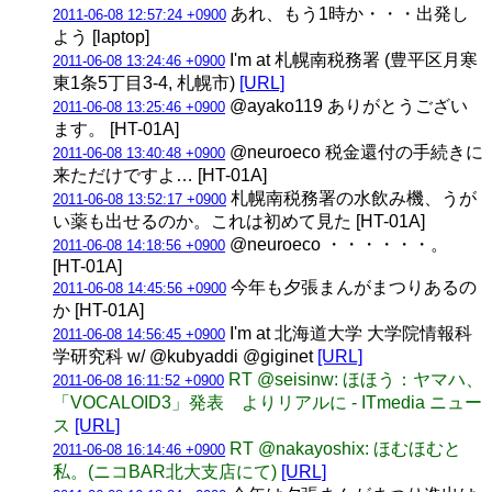
あれ、もう1時か・・・出発し
2011-06-08 12:57:24 +0900
よう [laptop]
I'm at 札幌南税務署 (豊平区月寒
2011-06-08 13:24:46 +0900
東1条5丁目3-4, 札幌市)
[URL]
@ayako119 ありがとうござい
2011-06-08 13:25:46 +0900
ます。 [HT-01A]
@neuroeco 税金還付の手続きに
2011-06-08 13:40:48 +0900
来ただけですよ… [HT-01A]
札幌南税務署の水飲み機、うが
2011-06-08 13:52:17 +0900
い薬も出せるのか。これは初めて見た [HT-01A]
@neuroeco ・・・・・・。
2011-06-08 14:18:56 +0900
[HT-01A]
今年も夕張まんがまつりあるの
2011-06-08 14:45:56 +0900
か [HT-01A]
I'm at 北海道大学 大学院情報科
2011-06-08 14:56:45 +0900
学研究科 w/ @kubyaddi @giginet
[URL]
RT @seisinw: ほほう：ヤマハ、
2011-06-08 16:11:52 +0900
「VOCALOID3」発表 よりリアルに - ITmedia ニュー
ス
[URL]
RT @nakayoshix: ほむほむと
2011-06-08 16:14:46 +0900
私。(ニコBAR北大支店にて)
[URL]