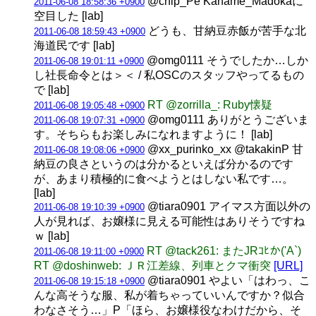
@chip_Pe Kaname_Madokaに
2011-06-08 18:58:36 +0900
空目した [lab]
どうも、甘納豆赤飯が苦手な北
2011-06-08 18:59:43 +0900
海道民です [lab]
@omg0111 そうでしたか…しか
2011-06-08 19:01:11 +0900
し社長命令とは＞＜ / 私OSCのスタッフやってるもの
で [lab]
RT @zorrilla_: Ruby懐疑
2011-06-08 19:05:48 +0900
@omg0111 ありがとうございま
2011-06-08 19:07:31 +0900
す。そちらもお楽しみになれますように！ [lab]
@xx_purinko_xx @takakinP 甘
2011-06-08 19:08:06 +0900
納豆の良さというのは分かるといえば分かるのです
が、あまり積極的に食べようとはしない私です…。
[lab]
@tiara0901 アイマス方面以外の
2011-06-08 19:10:39 +0900
人が見れば、お嬢様に見える可能性はありそうですね
ｗ [lab]
RT @tack261: またJRｺﾋか('A`)
2011-06-08 19:11:00 +0900
RT @doshinweb: ＪＲ江差線、列車とクマ衝突
[URL]
@tiara0901 やよい「はわっ、こ
2011-06-08 19:15:18 +0900
んな高そうな服、私が着ちゃっていいんですか？似合
わなさそう…」P「ほら、お嬢様役なわけだから、そ