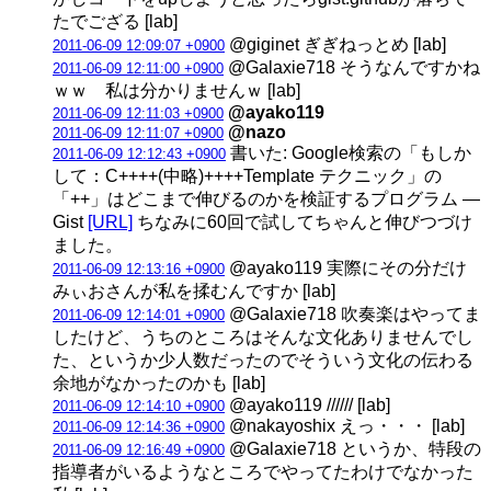
たでござる [lab]
@giginet ぎぎねっとめ [lab]
2011-06-09 12:09:07 +0900
@Galaxie718 そうなんですかね
2011-06-09 12:11:00 +0900
ｗｗ 私は分かりませんｗ [lab]
@ayako119
2011-06-09 12:11:03 +0900
@nazo
2011-06-09 12:11:07 +0900
書いた: Google検索の「もしか
2011-06-09 12:12:43 +0900
して：C++++(中略)++++Template テクニック」の
「++」はどこまで伸びるのかを検証するプログラム —
Gist
[URL]
ちなみに60回で試してちゃんと伸びつづけ
ました。
@ayako119 実際にその分だけ
2011-06-09 12:13:16 +0900
みぃおさんが私を揉むんですか [lab]
@Galaxie718 吹奏楽はやってま
2011-06-09 12:14:01 +0900
したけど、うちのところはそんな文化ありませんでし
た、というか少人数だったのでそういう文化の伝わる
余地がなかったのかも [lab]
@ayako119 ////// [lab]
2011-06-09 12:14:10 +0900
@nakayoshix えっ・・・ [lab]
2011-06-09 12:14:36 +0900
@Galaxie718 というか、特段の
2011-06-09 12:16:49 +0900
指導者がいるようなところでやってたわけでなかった