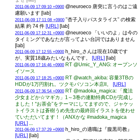
@neuroeco 唐突に言うのはご遠
2011-06-09 17:09:10 +0900
慮願います [lab]
"杏子入りパスタライス" の検索
2011-06-09 17:11:08 +0900
結果 約 74 件
[URL]
[lab]
@neuroeco 「いいのよ」は今の
2011-06-09 17:12:31 +0900
タイミングであなたが言ってよい台詞ではありません
[lab]
h_hiro_さんは現在10歳です
2011-06-09 17:12:55 +0900
が、実質18歳みたいなもんです。
[URL]
[lab]
RT @Umic_Y_ANG: オープンソ
2011-06-09 17:16:46 +0900
イソース
RT @watch_akiba: 容量3TBの
2011-06-09 17:18:25 +0900
HDDが1万円割れ。ツクモパソコン本店II。
[URL]
RT @madoka_magica: 「魔法
2011-06-09 17:36:54 +0900
少女まどか☆マギカ」1～3巻の連動特典CDが完成し
ました！“お茶会"をテーマにしてますので、ジャケッ
トイラストは蒼樹うめ先生の最終回イラストを使わせ
ていただいてます！（ANXかな #madoka_magica
[URL]
...
h_hiro_の適職は『腹黒司教』
2011-06-09 17:37:29 +0900
[URL]
[lab]