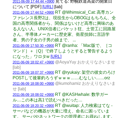
見てる: 野幌鉄道高架の開業日
2011-06-09 17:44:44 +0900
について [PDF]
[URL]
[lab]
RT @Whimsical_Cat: 高専カン
2011-06-09 17:44:52 +0900
ファレンス長野2は、現役生からOBOGはもちろん、全
国の高専関係者から、関係はないけど高専に興味のあ
る人ない人、UNIX信者にパケット狂、土管工に回路屋
さん、半導体メーカーに歴史家、衛星技師に言語学
者、男の子女の子男の娘まで、 ...
RT @ranha: 「Mac版で、［コ
2011-06-09 17:50:30 +0900
マンド］＋［Q］で終了しようとすると警告するよう
になった」ワロタw
[URL]
@AoyaYuy おかえりなさいませ
2011-06-09 18:02:47 +0900
[lab]
RT @ryukaiy: 架空の彼女のろけ
2011-06-09 18:07:37 +0900
POSTして後輩釣ろうずｗｗｗ……むなしい……orz
@kumohamiz おかえりなさいま
2011-06-09 18:08:00 +0900
せ [lab]
RT @KASHwhale: 数学ガー
2011-06-09 18:08:02 +0900
ル…この本は高1で読むべきだった…
RT @wuitap: 人力検索はてな -
2011-06-09 18:20:32 +0900
サーバなどの機器が大量に増え、命名に困っていま
す。 サーバやネットワークの管理者にお尋ねします。