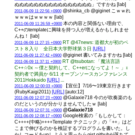
ぬぬぬぬぬぬぬぬぬぬぬぬぬぬぬぬ」ですかね [lab]
@shinka_cb @giginet こｗｗれ
2011-06-09 11:22:56 +0900
ｗｗｗはｗｗｗｗ [lab]
本の内容と関係ない理由で、
2011-06-09 11:26:59 +0900
C++のtemplateに興味を持つ人が増えるかもしれませ
んね！ [lab]
RT @47news: 道都大が初のベ
2011-06-09 11:27:15 +0900
スト８入り 全日本大学野球第３日
[URL]
@giginet 書いてみますかね [lab]
2011-06-09 11:27:42 +0900
RT @tsubotan: 「魔法言語
2011-06-09 11:37:11 +0900
C++☆0x ～僕と契約して、C++erになってよ！～ 」ｪ
契約者で満員か 6/11 オープンソースカンファレンス
2011Hokkaido
[URL]
...
【宣伝】7/16〜19東京行きます
2011-06-09 12:00:03 +0900
(RubyKaigi2011)
[URL]
[auto:12]
@Galaxie718 今のが吹奏楽のも
2011-06-09 12:07:23 +0900
のだというのが分かりませんでしたｗ [lab]
@Galaxie718
2011-06-09 12:07:31 +0900
Google検索の「もしかして：
2011-06-09 12:08:17 +0900
C++++(中略)++++Template テクニック」の「++」はど
こまで伸びるのかを検証するプログラムを書いた。し
かしコードをupしようと思ったらgist.githubが落ちて