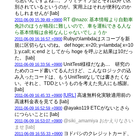
ち悪いんですよね…。プリミティブ型とそれ以外で区
別されているというのが。実用上はそれが便利なのか
もしれませんが [lab]
RT @nazo: 基本情報より自動車
2011-06-09 15:39:49 +0900
免許のほうが格段に難しいので、車を運転できる人な
ら基本情報は余裕なんじゃないでしょうか
Rubyのlambdaはスコープを新
2011-06-09 16:16:57 +0900
規に区切らないのね。 def hoge; x=20; y=lambda{ x=10
}; y.call; x; end としてから hoge を呼ぶと結果は10だっ
た。 [lab]
UnitTest様様だなあ… 研究の
2011-06-09 16:33:56 +0900
ためのコード書いてるんだけど、こんなロジックの込
み入ったコードは、もうUnitTestなしでは書きたくな
い。それと、TDDというものを考えた先人にも感謝。
[lab]
[URL]
高速無料化実験適用前の
2011-06-09 16:45:33 +0900
高速料金表を見てる [lab]
@ayako119 ETCがないとさら
2011-06-09 16:52:59 +0900
につらいことに [lab]
@siki_amamiya おかえりなさい
2011-06-09 16:53:07 +0900
ませ [lab]
ヨドバシのクレジットカード、
2011-06-09 16:55:33 +0900