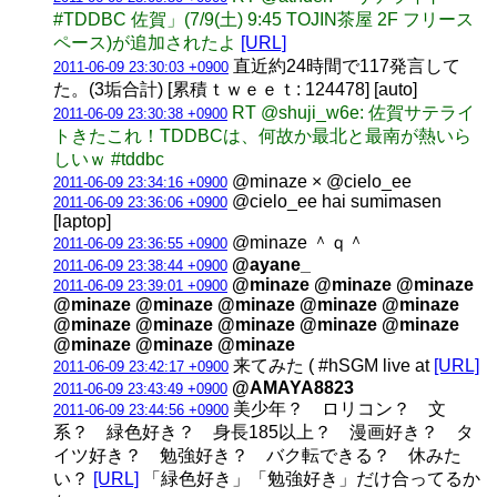
#TDDBC 佐賀」(7/9(土) 9:45 TOJIN茶屋 2F フリース
ペース)が追加されたよ
[URL]
直近約24時間で117発言して
2011-06-09 23:30:03 +0900
た。(3垢合計) [累積ｔｗｅｅｔ: 124478] [auto]
RT @shuji_w6e: 佐賀サテライ
2011-06-09 23:30:38 +0900
トきたこれ！TDDBCは、何故か最北と最南が熱いら
しいｗ #tddbc
@minaze × @cielo_ee
2011-06-09 23:34:16 +0900
@cielo_ee hai sumimasen
2011-06-09 23:36:06 +0900
[laptop]
@minaze ＾ｑ＾
2011-06-09 23:36:55 +0900
@ayane_
2011-06-09 23:38:44 +0900
@minaze @minaze @minaze
2011-06-09 23:39:01 +0900
@minaze @minaze @minaze @minaze @minaze
@minaze @minaze @minaze @minaze @minaze
@minaze @minaze @minaze
来てみた ( #hSGM live at
[URL]
2011-06-09 23:42:17 +0900
@AMAYA8823
2011-06-09 23:43:49 +0900
美少年？ ロリコン？ 文
2011-06-09 23:44:56 +0900
系？ 緑色好き？ 身長185以上？ 漫画好き？ タ
イツ好き？ 勉強好き？ バク転できる？ 休みた
い？
[URL]
「緑色好き」「勉強好き」だけ合ってるか