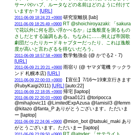
サーバやハブ、ルータなどの名前はどのように付けて
いますか？
[URL]
研究室離脱 [lab]
2011-06-09 18:24:23 +0900
RT @shoichiroyazaki: 「sakura
2011-06-09 18:25:49 +0900
で花以外に何を思い浮かべるか」は逸般度を測るもの
さしだとする論調もある。ちなみに……例えば帝国歌
劇団だったりカードキャプターだったり、これは逸般
度が高いと言わざるを得ないだろう。
数学勉強会 (@ かでる2・7)
2011-06-09 18:57:58 +0900
[URL]
雨宿り (@ ヤマダ電機 テックラ
2011-06-09 21:20:21 +0900
ンド 札幌本店)
[URL]
【宣伝】7/16〜19東京行きます
2011-06-09 22:00:03 +0900
(RubyKaigi2011)
[URL]
[auto:22]
帰宅 [laptop]
2011-06-09 22:18:05 +0900
@raa0121 @toripocca
2011-06-09 22:20:03 +0900
@mihajlovic11 @LimitedExpAzusa @lamisil3 @femm
@kitazo @fanta_P ありがとうございます。ただいま
ー [laptop]
@mion_bot @tatsuki_maki あり
2011-06-09 22:24:06 +0900
がとうございます。ただいまー [laptop]
RT @atnder: 「サテライト
2011-06-09 23:09:50 +0900