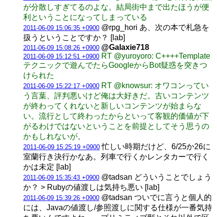
が分散しすぎてるのよな。結局街中まで出たほうが便
利ということになってしまっている
@rpg_hori あ、次の本で札急を
2011-06-09 15:06:35 +0900
扱うということですか？ [lab]
@Galaxie718
2011-06-09 15:08:26 +0900
RT @yuroyoro: C++++Template
2011-06-09 15:12:51 +0900
テクニックで遊んでたらGoogleからBot疑惑を突きつ
けられた
RT @knowsur: オワコンってい
2011-06-09 15:22:17 +0900
う言葉、評判悪いけど俺は大好きだ。古いコンテンツ
が終わってくれないと新しいコンテンツが始まらな
い。流行として終わったからといって客観的価値が下
がるわけではないということを前提としてそう思うの
かもしれないが。
忙しい時期だけど、6/25か26に
2011-06-09 15:25:19 +0900
室蘭行き決行かなあ。列車で行くかレンタカーで行く
かは未定 [lab]
@tadsan どういうことでしょう
2011-06-09 15:35:43 +0900
か？ > Rubyの値渡しは気持ち悪い [lab]
@tadsan ついでに言うと個人的
2011-06-09 15:39:26 +0900
には、Javaの値渡し/参照渡しに関する仕様が一番気持