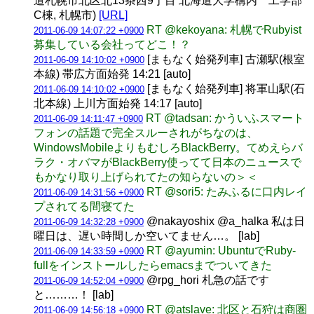
道札幌市北区北13条西9丁目 北海道大学構内 工学部
C棟, 札幌市)
[URL]
RT @kekoyana: 札幌でRubyist
2011-06-09 14:07:22 +0900
募集している会社ってどこ！？
[まもなく始発列車] 古瀬駅(根室
2011-06-09 14:10:02 +0900
本線) 帯広方面始発 14:21 [auto]
[まもなく始発列車] 将軍山駅(石
2011-06-09 14:10:02 +0900
北本線) 上川方面始発 14:17 [auto]
RT @tadsan: かういふスマート
2011-06-09 14:11:47 +0900
フォンの話題で完全スルーされがちなのは、
WindowsMobileよりもむしろBlackBerry。てめえらバ
ラク・オバマがBlackBerry使ってて日本のニュースで
もかなり取り上げられてたの知らないの＞＜
RT @sori5: たみふるに口内レイ
2011-06-09 14:31:56 +0900
プされてる間寝てた
@nakayoshix @a_halka 私は日
2011-06-09 14:32:28 +0900
曜日は、遅い時間しか空いてません…。 [lab]
RT @ayumin: UbuntuでRuby-
2011-06-09 14:33:59 +0900
fullをインストールしたらemacsまでついてきた
@rpg_hori 札急の話です
2011-06-09 14:52:04 +0900
と………！ [lab]
RT @atslave: 北区と石狩は商圏
2011-06-09 14:56:18 +0900