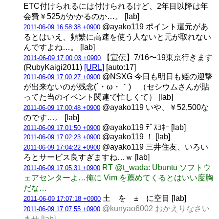
ETC付けられるには付けられるけど、2年目以降は年
会費￥525がかかるのか…。 [lab]
@ayako119 ポイント還元があ
2011-06-09 16:58:38 +0900
るとはいえ、頻繁に高速を使う人ないと元が取れない
んですよね…。 [lab]
【宣伝】7/16〜19東京行きます
2011-06-09 17:00:03 +0900
(RubyKaigi2011)
[URL]
[auto:17]
@NSXG 今日も明日も姫の迎撃
2011-06-09 17:00:27 +0900
が出来ないのが残念(´・ω・｀) （セシウムさんが貼
ってた当のイベント関連で忙しくて） [lab]
@ayako119 いや、￥52,500な
2011-06-09 17:00:48 +0900
のです…。 [lab]
@ayako119 ﾃﾞｽﾖﾈｰ [lab]
2011-06-09 17:01:50 +0900
@ayako119 ！ [lab]
2011-06-09 17:02:23 +0900
@ayako119 三井住友、いろい
2011-06-09 17:04:22 +0900
ろとサービス良すぎますね…ｗ [lab]
RT @t_wada: Ubuntu ソフトウ
2011-06-09 17:05:31 +0900
ェアセンターよ…俺に Vim を薦めてくるとはいい度胸
だな…
土 を ± に空目 [lab]
2011-06-09 17:07:18 +0900
@kunyao6002 おかえりなさい
2011-06-09 17:07:55 +0900
ませ [lab]