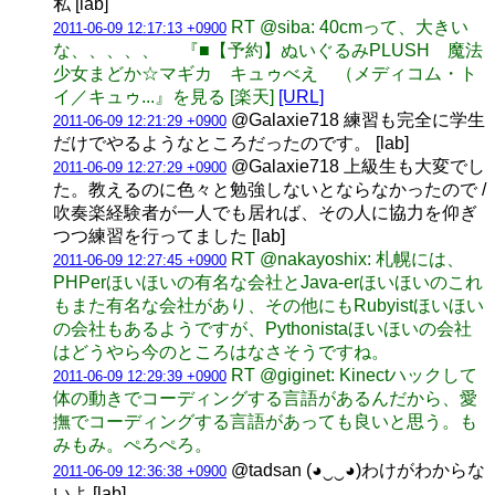
私 [lab]
RT @siba: 40cmって、大きい
2011-06-09 12:17:13 +0900
な、、、、、 『■【予約】ぬいぐるみPLUSH 魔法
少女まどか☆マギカ キュゥべえ （メディコム・ト
イ／キュゥ...』を見る [楽天]
[URL]
@Galaxie718 練習も完全に学生
2011-06-09 12:21:29 +0900
だけでやるようなところだったのです。 [lab]
@Galaxie718 上級生も大変でし
2011-06-09 12:27:29 +0900
た。教えるのに色々と勉強しないとならなかったので /
吹奏楽経験者が一人でも居れば、その人に協力を仰ぎ
つつ練習を行ってました [lab]
RT @nakayoshix: 札幌には、
2011-06-09 12:27:45 +0900
PHPerほいほいの有名な会社とJava-erほいほいのこれ
もまた有名な会社があり、その他にもRubyistほいほい
の会社もあるようですが、Pythonistaほいほいの会社
はどうやら今のところはなさそうですね。
RT @giginet: Kinectハックして
2011-06-09 12:29:39 +0900
体の動きでコーディングする言語があるんだから、愛
撫でコーディングする言語があっても良いと思う。も
みもみ。ぺろぺろ。
@tadsan (◕‿‿◕)わけがわからな
2011-06-09 12:36:38 +0900
いよ [lab]