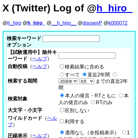
X (Twitter) Log of @
h_hiro_
@
h_hiro
@
h_hiro_
@
__h_hiro__
@
dousenP
@
k000072
検索キーワード
オプション
【試験運用中】除外キ
ーワード
（
ヘルプ
）
自動投稿
（
ヘルプ
）
検索結果に含める
すべて
直近2年間
検索する期間
までの直近2年
間
本人の発言・RTともに
本
検索対象
人の発言のみ
RTのみ
大文字・小文字
区別しない
ワイルドカード
（
ヘル
利用する
プ
）
適用なし（全投稿表示）
1
圧縮表示
（
ヘルプ
）