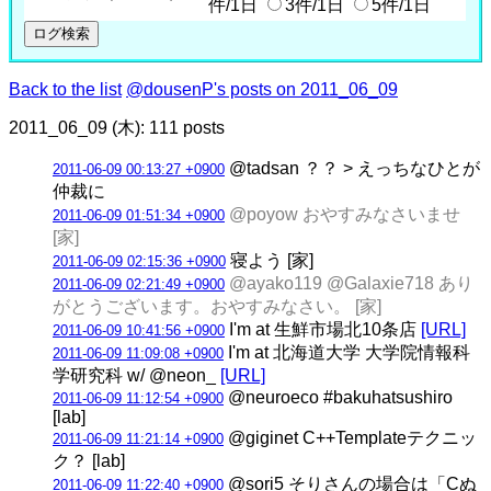
件/1日
3件/1日
5件/1日
Back to the list
@dousenP's posts on 2011_06_09
2011_06_09 (木): 111 posts
@tadsan ？？ > えっちなひとが
2011-06-09 00:13:27 +0900
仲裁に
@poyow おやすみなさいませ
2011-06-09 01:51:34 +0900
[家]
寝よう [家]
2011-06-09 02:15:36 +0900
@ayako119 @Galaxie718 あり
2011-06-09 02:21:49 +0900
がとうございます。おやすみなさい。 [家]
I'm at 生鮮市場北10条店
[URL]
2011-06-09 10:41:56 +0900
I'm at 北海道大学 大学院情報科
2011-06-09 11:09:08 +0900
学研究科 w/ @neon_
[URL]
@neuroeco #bakuhatsushiro
2011-06-09 11:12:54 +0900
[lab]
@giginet C++Templateテクニッ
2011-06-09 11:21:14 +0900
ク？ [lab]
@sori5 そりさんの場合は「Cぬ
2011-06-09 11:22:40 +0900