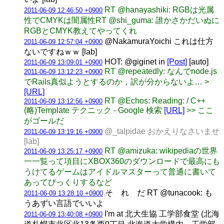
RT @hanayashiki: RGBは光属
2011-06-09 12:46:50 +0900
性でCMYKは闇属性RT @shi_guma: 誰かさかだいぬに
RGBとCMYK教えてやってくれ
@NakamuraYoichi これは仕方
2011-06-09 12:57:04 +0900
ないですねｗｗ [lab]
HOT: @giginet in
[Post]
[auto]
2011-06-09 13:09:01 +0900
RT @repeatedly: なんでnode.js
2011-06-09 13:12:23 +0900
でRails真似ようとするのか，訳が分からないよ… >
[URL]
RT @Echos: Reading: / C++
2011-06-09 13:12:56 +0900
(略)Template テクニック - Google 検索
[URL]
>> ここ
がゴールだ
@_talpidae おかえりなさいませ
2011-06-09 13:19:16 +0900
[lab]
RT @amizuka: wikipediaの世界
2011-06-09 13:25:17 +0900
一一覧って項目にXBOX360のダウンロードで最高にも
うけてるゲームはアイドルマスターって普通に書いて
あってびっくりするなど
そ れ だ RT @tunacook: も
2011-06-09 13:28:10 +0900
うあずい言語でいいよ
I'm at 北大生協 工学部食堂 (北海
2011-06-09 13:40:08 +0900