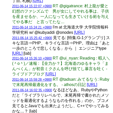
丁目, 札幌)
[URL]
RT @gigatrance: 村上龍が愛と
2011-06-14 15:22:07 +0900
幻想のファシズムで 男が女にしてやれる事は、子供
を産ませるか、一人になっても生きていける術を与え
てやる事だ と言ってたな…
I'm at 北海道大学 大学院情報科
2011-06-14 15:24:21 +0900
学研究科 w/ @kubyaddi @onodes
[URL]
見てる: [特集:G-1グランプリ] ス
2011-06-14 15:25:42 +0900
キな言語⇒PHP、キライな言語⇒PHP。理由は「あと
一歩のところで悲しくなる」から ｜ エンジニアtype
[URL]
[lab]
RT @ui_nyan: Reading : 暇人＼
2011-06-14 15:26:10 +0900
(＾o＾)／速報 : 【全力か？】北海道のゆるキャラ「ま
んべくん」が初音ミクさんを呼び捨てし暴言を吐く -
ライブドアブログ
[URL]
RT @tadsan: みてるなう: Ruby
2011-06-14 15:59:28 +0900
で末尾再帰最適化をする。 - athosの日記
[URL]
なるほどなあ、RubyやPython
2011-06-14 16:02:35 +0900
だと「ライブラリレベルで、末尾再帰で書かれたメソ
ッドを最適化するようなものを作れる」のか。ブコメ
見てるとJavaでも出来たようだし、C++でやってみる
かな…？ [lab]