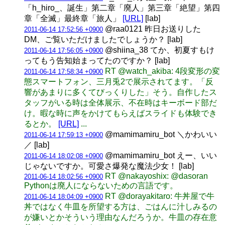
「h_hiro_、誕生」第二章「廃人」第三章「絶望」第四
章「全滅」最終章「旅人」
[URL]
[lab]
@raa0121 昨日お送りした
2011-06-14 17:52:56 +0900
DM、ご覧いただけましたでしょうか？ [lab]
@shiina_38 てか、初夏すもけ
2011-06-14 17:56:05 +0900
ってもう告知始まってたのですか？ [lab]
RT @watch_akiba: 4段変形の変
2011-06-14 17:58:34 +0900
態スマートフォン、三月兎2で展示されてます。「反
響があまりに多くてびっくりした」そう。自作したス
タッフがいる時は全体展示、不在時はキーボード部だ
け。暇な時に声をかけてもらえばスライドも体験でき
るとか。
[URL]
...
@mamimamiru_bot ＼かわいい
2011-06-14 17:59:13 +0900
／ [lab]
@mamimamiru_bot えー、いい
2011-06-14 18:02:08 +0900
じゃないですか。可愛さ爆発な魔法少女！ [lab]
RT @nakayoshix: @dasoran
2011-06-14 18:02:56 +0900
Pythonは廃人にならないための言語です。
RT @dorayakitaro: 牛丼屋で牛
2011-06-14 18:04:09 +0900
丼ではなく牛皿を所望する方は、ごはんに汁しみるの
が嫌いとかそういう理由なんだろうか。牛皿の存在意