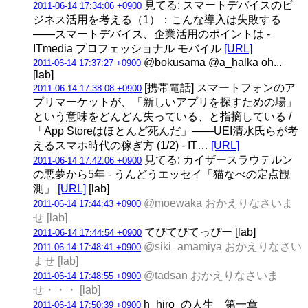
見てる: スマートデバイスのビ
2011-06-14 17:34:06 +0900
ジネス活用を考える（1）：こんな導入は失敗する
――スマートデバイス、企業活用のポイントは -
ITmedia プロフェッショナル モバイル
[URL]
@bokusama @a_halka oh...
2011-06-14 17:37:27 +0900
[lab]
[携帯電話] スマートフォンのア
2011-06-14 17:38:08 +0900
プリマーケットが、「新しいアプリを探すための場」
という意味をどんどん失っている、と指摘している /
「App Storeはほとんど死んだ」――UEI清水氏らが考
えるスマホ時代の稼ぎ方 (1/2) - IT…
[URL]
見てる: カイザースラウテルン
2011-06-14 17:42:06 +0900
の悪夢から5年 - うんどうエッセイ「猫なべの定点観
測」
[URL]
[lab]
@moewaka おかえりなさいま
2011-06-14 17:44:43 +0900
せ [lab]
てぴてぴてっぴー [lab]
2011-06-14 17:44:54 +0900
@siki_amamiya おかえりなさい
2011-06-14 17:48:41 +0900
ませ [lab]
@tadsan おかえりなさいま
2011-06-14 17:48:55 +0900
せ・・・ [lab]
h_hiro_の人生 第一章
2011-06-14 17:50:39 +0900