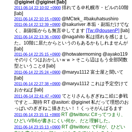
@giginet @giginet [lab]
揺れてる＠札幌市・ビルの10階
2011-06-14 22:10:02 +0900
[lab]
@MCtek_ #bakuhatsushiro
2011-06-14 22:10:15 +0900
@sakuriver 本垢・副垢だけでな
2011-06-14 22:12:39 +0900
く、副副垢からも無言＠してます
[Tw:@dousenP]
[lab]
@nagahito 私は揺れを感じまし
2011-06-14 22:13:36 +0900
た。10階に居たからというのもあるかもしれませんが
[lab]
@hotwatermorning @ayako119
2011-06-14 22:25:15 +0900
そのりくつはおかしいｗｗ > そこら辺はもう全部関数
型ということd [lab]
@maryu1112 富士屋と聞いて
2011-06-14 22:25:24 +0900
[lab]
@maryu1112 これは予定空けて
2011-06-14 22:27:38 +0900
おかねば [lab]
てとりさんもぎぎねこ絵に参戦
2011-06-14 22:41:47 +0900
ですと…期待 RT @asitori: @giginet 私だって理想のお
っぱいのぎぎねこ描きたい！！くっそがんばるます
RT @twittoru: C#ってつまり、
2011-06-14 23:15:11 +0900
ひどいVB6が書きにくい何か、だと理解した。
RT @twittoru: でF#が、ひどい
2011-06-14 23:15:13 +0900