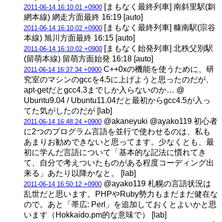
[まもなく最終列車] 南斜里駅(釧
2011-06-14 16:10:01 +0900
網本線) 網走方面最終 16:19 [auto]
[まもなく最終列車] 糠南駅(宗谷
2011-06-14 16:10:02 +0900
本線) 旭川方面最終 16:15 [auto]
[まもなく始発列車] 北秩父別駅
2011-06-14 16:10:02 +0900
(留萌本線) 留萌方面始発 16:18 [auto]
C++0xの機能を使うために、研
2011-06-14 16:37:34 +0900
究室のマシンのgccを4.5に上げようと思ったのだが、
apt-getだとgcc4.3までしか入らないのか… @
Ubuntu9.04 / Ubuntu11.04だと最初からgcc4.5が入っ
てた気がしたのだが [lab]
@akaneyuki @ayako119 初心者
2011-06-14 16:48:24 +0900
に2つのプログラム言語を並行で使わせるのは、私も
あまりお勧めできないと思ってます。少なくとも、最
初に学んだ言語について「基本的な記法に慣れてき
て、自分で考えついたものがある程度コーディング出
来る」あたり以降かなと。 [lab]
@ayako119 札幌の言語状況は
2011-06-14 16:50:12 +0900
乱世だと思います。PHPやRuby勢力もまだまだ健在な
ので。あと「帯広: Perl」を追加しておくとよいかと思
います（Hokkaido.pm的な意味で） [lab]