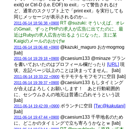
exit() or Ctrl-D (i.e. EOF) to exit」って警告されるけ
ど、通常のスクリプト上で「print exit」を実行しても
同じメッセージが表示されるのか…
RT @suzuki: そういえば、オレ
2011-06-14 18:56:38 +0900
のGmail、ずっとPHPの求人が広告に出てたのに、最
近はRubyの求人広告が出るようになった。主に某
Kaigiのメールのおかげw
@kazuki_maguro おかmogmog
2011-06-14 19:06:48 +0900
[lab]
@caesium133 @minaze プラン
2011-06-14 19:29:18 +0900
を書いておいたのはプロフィール欄だったり
[URL]
現
状、左記ページ以上のことは決まってません。 [lab]
モテモテをモフモフに空目 [lab]
2011-06-14 19:33:22 +0900
@caesium133 もしタイミング
2011-06-14 19:39:37 +0900
が合えばよろしくお願いします！ あと行動範囲的
に、セシウムさんの地元は普通に凸れそうという説
[lab]
ボランチに空目
[Tw:@kakutani]
2011-06-14 19:42:09 +0900
[lab]
@caesium133 千早地名のため
2011-06-14 19:47:44 +0900
に、どこかのタイミングで立ち寄ろうかなとｗ [lab]