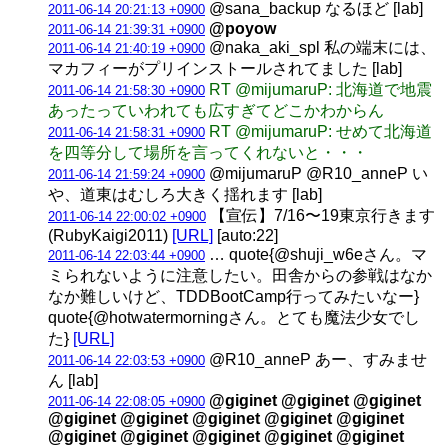
@sana_backup なるほど [lab]
2011-06-14 20:21:13 +0900
@poyow
2011-06-14 21:39:31 +0900
@naka_aki_spl 私の端末には、
2011-06-14 21:40:19 +0900
マカフィーがプリインストールされてました [lab]
RT @mijumaruP: 北海道で地震
2011-06-14 21:58:30 +0900
あったっていわれても広すぎてどこかわからん
RT @mijumaruP: せめて北海道
2011-06-14 21:58:31 +0900
を四等分して場所を言ってくれないと・・・
@mijumaruP @R10_anneP い
2011-06-14 21:59:24 +0900
や、道東はむしろ大きく揺れます [lab]
【宣伝】7/16〜19東京行きます
2011-06-14 22:00:02 +0900
(RubyKaigi2011)
[URL]
[auto:22]
… quote{@shuji_w6eさん。マ
2011-06-14 22:03:44 +0900
ミられないように注意したい。田舎からの参戦はなか
なか難しいけど、TDDBootCamp行ってみたいなー}
quote{@hotwatermorningさん。とても魔法少女でし
た}
[URL]
@R10_anneP あー、すみませ
2011-06-14 22:03:53 +0900
ん [lab]
@giginet @giginet @giginet
2011-06-14 22:08:05 +0900
@giginet @giginet @giginet @giginet @giginet
@giginet @giginet @giginet @giginet @giginet