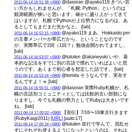
@dasoran @ayako119 きつい言
2011-06-14 16:51:38 +0900
い方かもしれませんが、「札幌: Python」というのは
観測範囲が狭いと思います。確かに盛り上がってきて
はいますが、札幌でPythonが上位勢力になるのは、あ
るとしてもまだまだ先かなと。 [lab]
@ayako119 まあ、Hokkaido.pm
2011-06-14 16:52:15 +0900
の主要メンバーが帯広だから、ということなのです
が、実際帯広で2回（1回？）勉強会開かれてますし。
[lab]
@tututen @akaneyuki いや、基
2011-06-14 16:53:07 +0900
本的な記法をすでに別の言語で慣れていればよいと思
うのです。あくまで初心者を想定した話です。 [lab]
@tomita そうなんです、実在す
2011-06-14 16:53:24 +0900
るんですよ！ｗ [lab]
@dasoran 実際Ruby札幌が、札
2011-06-14 16:55:51 +0900
幌の言語別コミュニティとしては比較的古い部類にな
りますし、今でも札幌の勢力としてRubyは大きいです
ね。 [lab]
【宣伝】7/16〜19東京行きます
2011-06-14 17:00:02 +0900
(RubyKaigi2011)
[URL]
[auto:17]
@tututen 並行で学んで、混乱せ
2011-06-14 17:00:24 +0900
ずにそれぞれ使えるようになったというのは、それは