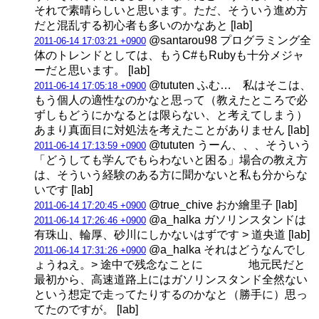
それで素晴らしいと思います。ただ、そういう進め方
だと混乱する初心者も多いのかなあと [lab]
@santarou98 プログラミング全
2011-06-14 17:03:21 +0900
体のトレンドとしては、もうC#もRubyも十分メジャ
ーだと思います。 [lab]
@tututen ふむ… 私はそこは、
2011-06-14 17:05:18 +0900
もう個人の適性なのかなと思って（教えたところで必
ずしもどうにかなるとは限らない、と考えてしまう）
あまり真面目に対処法を考えたことがありません [lab]
@tututen うーん、、、そういう
2011-06-14 17:13:59 +0900
「どうしても学んでもらわないと困る」場合の教え方
は、そういう経験のある方に聞かないと私も分からな
いです [lab]
@true_chive おか繪里子 [lab]
2011-06-14 17:20:45 +0900
@a_halka ガソリンスタンドは
2011-06-14 17:26:46 +0900
有珠山、輪厚、砂川にしかないはずです > 道央道 [lab]
@a_halka それはどうなんでし
2011-06-14 17:31:26 +0900
ょうねえ。> 途中で残念なことに 地元民だと
最初から、高速道路上にはガソリンスタンド全然ない
という想定で走ってたりするのかなと（勝手に）思っ
てたのですが。 [lab]