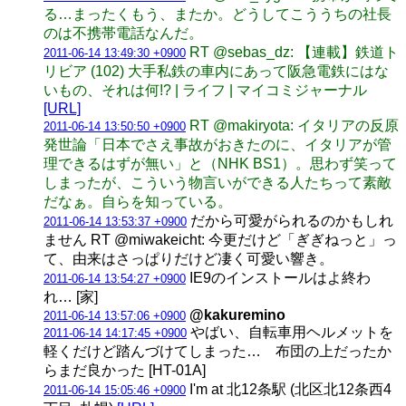
る…まったくもう、またか。どうしてこううちの社長
のは不携帯電話なんだ。
RT @sebas_dz: 【連載】鉄道ト
2011-06-14 13:49:30 +0900
リビア (102) 大手私鉄の車内にあって阪急電鉄にはな
いもの、それは何!? | ライフ | マイコミジャーナル
[URL]
RT @makiryota: イタリアの反原
2011-06-14 13:50:50 +0900
発世論「日本でさえ事故がおきたのに、イタリアが管
理できるはずが無い」と（NHK BS1）。思わず笑って
しまったが、こういう物言いができる人たちって素敵
だなぁ。自らを知っている。
だから可愛がられるのかもしれ
2011-06-14 13:53:37 +0900
ません RT @miwakeicht: 今更だけど「ぎぎねっと」っ
て、由来はさっぱりだけど凄く可愛い響き。
IE9のインストールはよ終わ
2011-06-14 13:54:27 +0900
れ… [家]
@kakuremino
2011-06-14 13:57:06 +0900
やばい、自転車用ヘルメットを
2011-06-14 14:17:45 +0900
軽くだけど踏んづけてしまった… 布団の上だったか
らまだ良かった [HT-01A]
I'm at 北12条駅 (北区北12条西4
2011-06-14 15:05:46 +0900