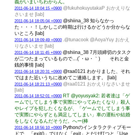
義がいまいちわからん。
@fukuhokuyutakaP おかえりな
2011-06-14 18:04:15 +0900
さいませ [lab]
@shiina_38 知らなかっ
2011-06-14 18:05:04 +0900
た・・・！しかしこの時期は行けるかどうか分からな
いところ [lab]
.@tunacook @AoyaYuy おかえ
2011-06-14 18:09:49 +0900
りなさいませ [lab]
@shiina_38 7月頭締切のタスク
2011-06-14 18:11:45 +0900
が二つたまっているもので…(´・ω・｀) それと金
銭的事情 [lab]
@raa0121 わかりました、それ
2011-06-14 18:20:31 +0900
ではまた近いうちに改めてご連絡します。 [lab]
@raa0121 おかえりなさいませ
2011-06-14 18:21:13 +0900
[lab]
RT @yoyusyak2: 若者達は「ゲ
2011-06-14 18:52:01 +0900
ームでしてしまう事で実際にやってみたくなり」殺人
やレイプを犯したくなるが、「ゲームでしてしまう事
で実際にやらずとも満足してしまい」車の運転や結婚
をしなくなるんだそうだ。へー(棒
Pythonのインタラクティブモー
2011-06-14 18:56:10 +0900
ドで、「exit()」ではなく「exit」とだけ打つと「Use