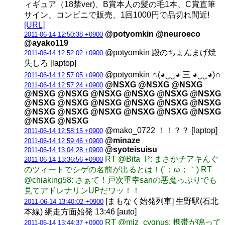
ィギュア（18禁ver)、B賞本人の髪の毛1本、C賞直筆
サイン、コンビニで販売、1回1000円で品切れ間近!
[URL]
@potyomkin @neuroeco
2011-06-14 12:50:38 +0900
@ayako119
@potyomkin 殿のちょんまげ焼
2011-06-14 12:52:02 +0900
失しろ [laptop]
@potyomkin ∩(◕‿‿◕ 三 ◕‿‿◕)∩
2011-06-14 12:57:05 +0900
@NSXG @NSXG @NSXG
2011-06-14 12:57:24 +0900
@NSXG @NSXG @NSXG @NSXG @NSXG @NSXG
@NSXG @NSXG @NSXG @NSXG @NSXG @NSXG
@NSXG @NSXG @NSXG @NSXG @NSXG @NSXG
@NSXG @NSXG
@mako_0722 ！！？？ [laptop]
2011-06-14 12:58:15 +0900
@minaze
2011-06-14 12:59:46 +0900
@syoteisuisu
2011-06-14 13:04:28 +0900
RT @Bita_P: まさかチアキんぐ
2011-06-14 13:36:56 +0900
のツィートでシゲの名前が出るとは！(´；ω；｀) RT
@chiaking58: さぁて！戸次重幸sanの悪魔っぷりでも
見てアドレナリンUPだワッ！！
[まもなく始発列車] 生野駅(石北
2011-06-14 13:40:02 +0900
本線) 網走方面始発 13:46 [auto]
RT @miz_cygnus: 携帯が鳴って
2011-06-14 13:44:37 +0900