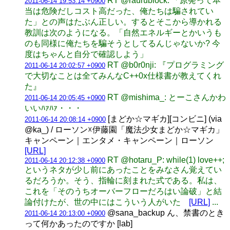
RT @raurublock: 「原発って本
2011-06-14 19:53:14 +0900
当は危険だしコスト高だった、俺たちは騙されてい
た」との声はたぶん正しい。するとそこから導かれる
教訓は次のようになる。「自然エネルギーとかいうも
のも同様に俺たちを騙そうとしてるんじゃないか? 今
度はちゃんと自分で確認しよう」
RT @b0r0nji: 『プログラミング
2011-06-14 20:02:57 +0900
で大切なことは全てみんなC++0x仕様書が教えてくれ
た』
RT @mishima_: とーこさんかわ
2011-06-14 20:05:45 +0900
いいﾊｧﾊｧ・・・
[まどか☆マギカ][コンビニ] (via
2011-06-14 20:08:14 +0900
@ka_) / ローソン☓伊藤園「魔法少女まどか☆マギカ」
キャンペーン｜エンタメ・キャンペーン｜ローソン
[URL]
RT @hotaru_P: while(1) love++;
2011-06-14 20:12:38 +0900
というネタが少し前にあったことをみなさん覚えてい
るだろうか。そう、指輪に刻まれた式である。私は、
これを「そのうちオーバーフローだろはい論破」と結
論付けたが、世の中にはこういう人がいた
[URL]
...
@sana_backup ん、禁書のとき
2011-06-14 20:13:00 +0900
って何かあったのですか [lab]