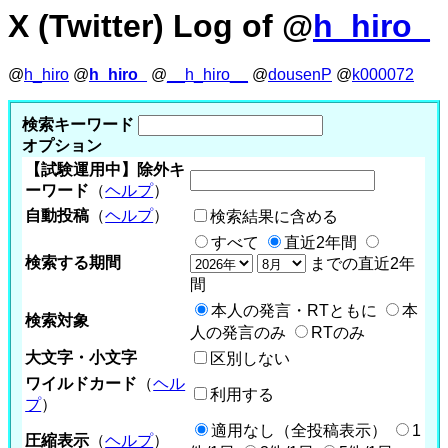
X (Twitter) Log of @
h_hiro_
@
h_hiro
@
h_hiro_
@
__h_hiro__
@
dousenP
@
k000072
検索キーワード
オプション
【試験運用中】除外キ
ーワード
（
ヘルプ
）
自動投稿
（
ヘルプ
）
検索結果に含める
すべて
直近2年間
検索する期間
までの直近2年
間
本人の発言・RTともに
本
検索対象
人の発言のみ
RTのみ
大文字・小文字
区別しない
ワイルドカード
（
ヘル
利用する
プ
）
適用なし（全投稿表示）
1
圧縮表示
（
ヘルプ
）