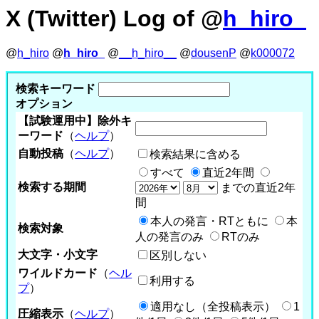
X (Twitter) Log of @
h_hiro_
@
h_hiro
@
h_hiro_
@
__h_hiro__
@
dousenP
@
k000072
検索キーワード
オプション
【試験運用中】除外キ
ーワード
（
ヘルプ
）
自動投稿
（
ヘルプ
）
検索結果に含める
すべて
直近2年間
検索する期間
までの直近2年
間
本人の発言・RTともに
本
検索対象
人の発言のみ
RTのみ
大文字・小文字
区別しない
ワイルドカード
（
ヘル
利用する
プ
）
適用なし（全投稿表示）
1
圧縮表示
（
ヘルプ
）