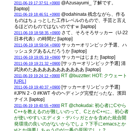
@Azusayumi_ 了解です。
2011-06-19 17:37:51 +0900
[laptop]
@odahinata 残念ながら、作る
2011-06-19 18:46:51 +0900
ものはちょっとした工作レベルのもので、手芸と言え
るほどのものではないのですｗ [laptop]
さて、そろそろサッカー（U-22
2011-06-19 18:58:35 +0900
日本代表）の時間だ [laptop]
サッカーオリンピック予選、ハ
2011-06-19 18:59:04 +0900
ッシュタグあるんだろうか [laptop]
サッカーはじまた [laptop]
2011-06-19 19:05:19 +0900
[サッカーオリンピック予選] 清
2011-06-19 19:21:32 +0900
武決めたあああああああああああ [laptop]
RT @buzztter: HOT: クウェート
2011-06-19 19:24:12 +0900
[URL]
[サッカーオリンピック予選]
2011-06-19 19:40:37 +0900
#JPN 2 - 0 #KWT 今のヘディング完璧だったな。濱田
ナイス [laptop]
RT @chokudai: 初心者にCやら
2011-06-19 19:40:55 +0900
C++を教えるのが難しいのって、CとかC++に、初心者
が使いやすいエディタ・デバッガとかを含めた統合開
発環境の良いのがないからでしょ？下手にemacsとか
viとか強要しちゃうのが一番の原因でしょ？