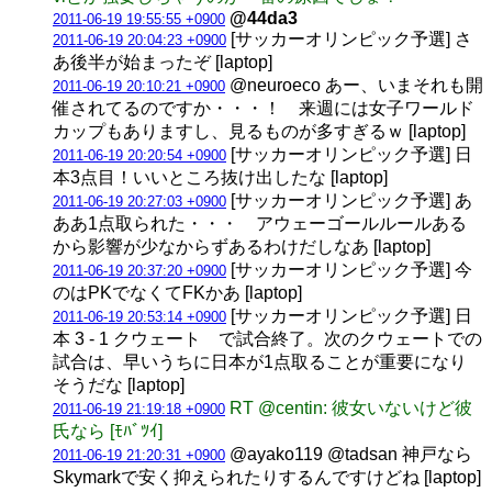
@44da3
2011-06-19 19:55:55 +0900
[サッカーオリンピック予選] さ
2011-06-19 20:04:23 +0900
あ後半が始まったぞ [laptop]
@neuroeco あー、いまそれも開
2011-06-19 20:10:21 +0900
催されてるのですか・・・！ 来週には女子ワールド
カップもありますし、見るものが多すぎるｗ [laptop]
[サッカーオリンピック予選] 日
2011-06-19 20:20:54 +0900
本3点目！いいところ抜け出したな [laptop]
[サッカーオリンピック予選] あ
2011-06-19 20:27:03 +0900
ああ1点取られた・・・ アウェーゴールルールある
から影響が少なからずあるわけだしなあ [laptop]
[サッカーオリンピック予選] 今
2011-06-19 20:37:20 +0900
のはPKでなくてFKかあ [laptop]
[サッカーオリンピック予選] 日
2011-06-19 20:53:14 +0900
本 3 - 1 クウェート で試合終了。次のクウェートでの
試合は、早いうちに日本が1点取ることが重要になり
そうだな [laptop]
RT @centin: 彼女いないけど彼
2011-06-19 21:19:18 +0900
氏なら [ﾓﾊﾞﾂｲ]
@ayako119 @tadsan 神戸なら
2011-06-19 21:20:31 +0900
Skymarkで安く抑えられたりするんですけどね [laptop]