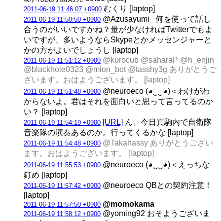
むくり [laptop]
2011-06-19 11:46:07 +0900
@Azusayumi_ 何を使って話し
2011-06-19 11:50:50 +0900
合うのがいいですかね？量が少なければTwitterでもよ
いですが、多いようならSkypeとかメッセンジャーと
かの方がよいでしょうし [laptop]
@kurocub @saharaP @h_enjin
2011-06-19 11:51:12 +0900
@blackhole0323 @mion_bot @tasshy3g ありがとうご
ざいます。おはようございます。 [laptop]
@neuroeco (◕‿‿◕)＜わけがわ
2011-06-19 11:51:48 +0900
からないよ。君はそれを面白いと思って言ってるのか
い？ [laptop]
[URL]
ん、今日真駒内で自衛隊
2011-06-19 11:54:19 +0900
音楽隊の演奏あるのか。行ってくるかな [laptop]
@Takahassy ありがとうござい
2011-06-19 11:54:48 +0900
ます。おはようございます。 [laptop]
@neuroeco (◕‿‿◕)＜えっちな
2011-06-19 11:55:53 +0900
釘め [laptop]
@neuroeco QBとの契約注意！
2011-06-19 11:57:42 +0900
[laptop]
@momokama
2011-06-19 11:57:50 +0900
@yoming92 おそようございま
2011-06-19 11:58:12 +0900