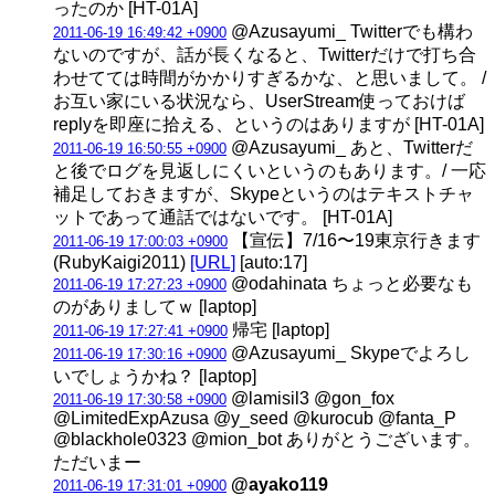
ったのか [HT-01A]
@Azusayumi_ Twitterでも構わ
2011-06-19 16:49:42 +0900
ないのですが、話が長くなると、Twitterだけで打ち合
わせてては時間がかかりすぎるかな、と思いまして。 /
お互い家にいる状況なら、UserStream使っておけば
replyを即座に拾える、というのはありますが [HT-01A]
@Azusayumi_ あと、Twitterだ
2011-06-19 16:50:55 +0900
と後でログを見返しにくいというのもあります。/ 一応
補足しておきますが、Skypeというのはテキストチャ
ットであって通話ではないです。 [HT-01A]
【宣伝】7/16〜19東京行きます
2011-06-19 17:00:03 +0900
(RubyKaigi2011)
[URL]
[auto:17]
@odahinata ちょっと必要なも
2011-06-19 17:27:23 +0900
のがありましてｗ [laptop]
帰宅 [laptop]
2011-06-19 17:27:41 +0900
@Azusayumi_ Skypeでよろし
2011-06-19 17:30:16 +0900
いでしょうかね？ [laptop]
@lamisil3 @gon_fox
2011-06-19 17:30:58 +0900
@LimitedExpAzusa @y_seed @kurocub @fanta_P
@blackhole0323 @mion_bot ありがとうございます。
ただいまー
@ayako119
2011-06-19 17:31:01 +0900