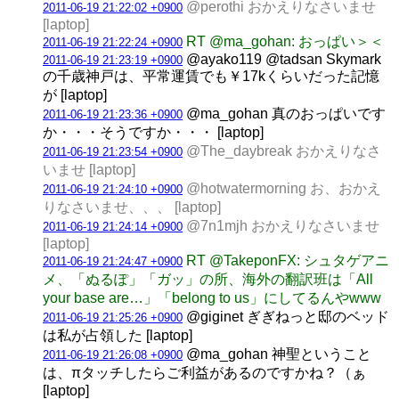
@perothi おかえりなさいませ
2011-06-19 21:22:02 +0900
[laptop]
RT @ma_gohan: おっぱい＞＜
2011-06-19 21:22:24 +0900
@ayako119 @tadsan Skymark
2011-06-19 21:23:19 +0900
の千歳神戸は、平常運賃でも￥17kくらいだった記憶
が [laptop]
@ma_gohan 真のおっぱいです
2011-06-19 21:23:36 +0900
か・・・そうですか・・・ [laptop]
@The_daybreak おかえりなさ
2011-06-19 21:23:54 +0900
いませ [laptop]
@hotwatermorning お、おかえ
2011-06-19 21:24:10 +0900
りなさいませ、、、 [laptop]
@7n1mjh おかえりなさいませ
2011-06-19 21:24:14 +0900
[laptop]
RT @TakeponFX: シュタゲアニ
2011-06-19 21:24:47 +0900
メ、「ぬるぽ」「ガッ」の所、海外の翻訳班は「All
your base are…」「belong to us」にしてるんやwww
@giginet ぎぎねっと邸のベッド
2011-06-19 21:25:26 +0900
は私が占領した [laptop]
@ma_gohan 神聖ということ
2011-06-19 21:26:08 +0900
は、πタッチしたらご利益があるのですかね？（ぁ
[laptop]