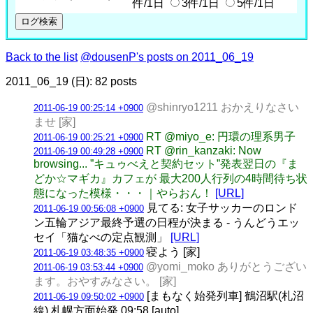
件/1日
3件/1日
5件/1日
Back to the list
@dousenP's posts on 2011_06_19
2011_06_19 (日): 82 posts
@shinryo1211 おかえりなさい
2011-06-19 00:25:14 +0900
ませ [家]
RT @miyo_e: 円環の理系男子
2011-06-19 00:25:21 +0900
RT @rin_kanzaki: Now
2011-06-19 00:49:28 +0900
browsing... ”キュゥべえと契約セット”発表翌日の『ま
どか☆マギカ』カフェが 最大200人行列の4時間待ち状
態になった模様・・・｜やらおん！
[URL]
見てる: 女子サッカーのロンド
2011-06-19 00:56:08 +0900
ン五輪アジア最終予選の日程が決まる - うんどうエッ
セイ「猫なべの定点観測」
[URL]
寝よう [家]
2011-06-19 03:48:35 +0900
@yomi_moko ありがとうござい
2011-06-19 03:53:44 +0900
ます。おやすみなさい。 [家]
[まもなく始発列車] 鶴沼駅(札沼
2011-06-19 09:50:02 +0900
線) 札幌方面始発 09:58 [auto]