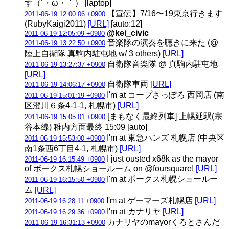
す（´・ω・｀） [laptop]
【宣伝】7/16〜19東京行きます
2011-06-19 12:00:06 +0900
(RubyKaigi2011)
[URL]
[auto:12]
@kei_civic
2011-06-19 12:05:09 +0900
音楽隊の演奏を聴きに来た (@
2011-06-19 13:22:50 +0900
陸上自衛隊 真駒内駐屯地 w/ 3 others)
[URL]
自衛隊音楽隊 @ 真駒内駐屯地
2011-06-19 13:27:37 +0900
[URL]
自衛隊車両
[URL]
2011-06-19 14:06:17 +0900
I'm at コープさっぽろ 西岡店 (南
2011-06-19 15:01:19 +0900
区澄川６条4-1-1, 札幌市)
[URL]
[まもなく最終列車] 上幌延駅(宗
2011-06-19 15:05:01 +0900
谷本線) 稚内方面最終 15:09 [auto]
I'm at 東急ハンズ 札幌店 (中央区
2011-06-19 15:53:00 +0900
南1条西6丁目4-1, 札幌市)
[URL]
I just ousted x68k as the mayor
2011-06-19 16:15:49 +0900
of ボークス札幌ショールーム on @foursquare!
[URL]
I'm at ボークス札幌ショールー
2011-06-19 16:15:50 +0900
ム
[URL]
I'm at ゲーマーズ札幌店
[URL]
2011-06-19 16:28:11 +0900
I'm at カナリヤ
[URL]
2011-06-19 16:29:36 +0900
カナリヤのmayorくろとさんだ
2011-06-19 16:31:13 +0900