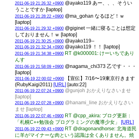
@ayako119 あー、、、そうい
2011-06-19 21:26:32 +0900
うことですか [laptop]
@ma_gohan なるほど！ｗ
2011-06-19 21:28:22 +0900
[laptop]
@giginet 一緒に寝ることは想定
2011-06-19 21:29:32 +0900
しておりません！ｗ [laptop]
@ayako119--
2011-06-19 21:30:25 +0900
@ayako119 ！！ [laptop]
2011-06-19 21:32:34 +0900
RT @k000001: けーいちであり
2011-06-19 21:34:38 +0900
んす
@nagama_chi373 乙です・・・
2011-06-19 21:58:09 +0900
[laptop]
【宣伝】7/16〜19東京行きます
2011-06-19 22:00:02 +0900
(RubyKaigi2011)
[URL]
[auto:22]
@gunjoh おかえりなさいませ
2011-06-19 22:07:24 +0900
[laptop]
@hanami_line おかえりなさい
2011-06-19 22:07:28 +0900
ませ [laptop]
RT @cpp_akira: ブログ更新：
2011-06-19 22:07:46 +0900
「札幌C++勉強会 プログラミングの魔導少女」
[URL]
RT @dragonandhorse: 北海道民
2011-06-19 22:09:43 +0900
に羊がマイナーな肉という認識は全くありません。焼