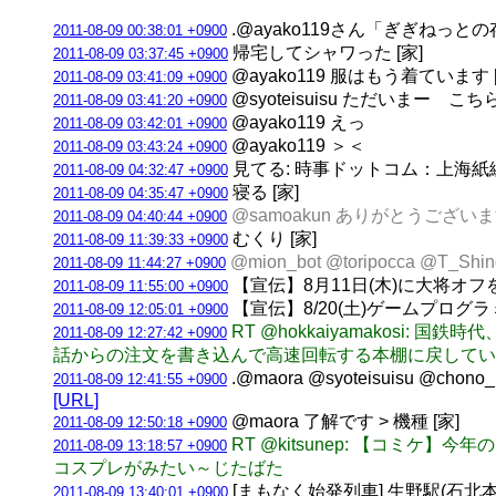
.@ayako119さん「ぎぎねっとの
2011-08-09 00:38:01 +0900
帰宅してシャワった [家]
2011-08-09 03:37:45 +0900
@ayako119 服はもう着ています [
2011-08-09 03:41:09 +0900
@syoteisuisu ただいまー 
2011-08-09 03:41:20 +0900
@ayako119 えっ
2011-08-09 03:42:01 +0900
@ayako119 ＞＜
2011-08-09 03:43:24 +0900
見てる: 時事ドットコム：上海
2011-08-09 04:32:47 +0900
寝る [家]
2011-08-09 04:35:47 +0900
@samoakun ありがとうござい
2011-08-09 04:40:44 +0900
むくり [家]
2011-08-09 11:39:33 +0900
@mion_bot @toripocca 
2011-08-09 11:44:27 +0900
【宣伝】8月11日(木)に大将オ
2011-08-09 11:55:00 +0900
【宣伝】8/20(土)ゲームプロ
2011-08-09 12:05:01 +0900
RT @hokkaiyamako
2011-08-09 12:27:42 +0900
話からの注文を書き込んで高速回転する本棚に戻してい
.@maora @syoteisuisu 
2011-08-09 12:41:55 +0900
[URL]
@maora 了解です > 機種 [家]
2011-08-09 12:50:18 +0900
RT @kitsunep: 【コ
2011-08-09 13:18:57 +0900
コスプレがみたい～じたばた
[まもなく始発列車] 生野駅(石北本線) 
2011-08-09 13:40:01 +0900