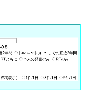
含める
近2年間
までの直近2年間
RTともに
本人の発言のみ
RTのみ
全投稿表示）
1件/1日
3件/1日
5件/1日