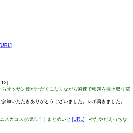
[URL]
:12]
上の本棚からオッサン達が汗だくになりながら瞬速で帳簿を抜き取り電
_e 昨日は大将オフにご参加いただきありがとうございました。レポ書きました。
のミニスカコスが増加？｜まとめいと
[URL]
やだやだえっちな