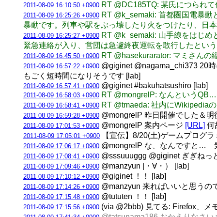
RT @DC185TQ: 某氏に
2011-08-09 16:10:50 +0900
RT @k_semaki: 首都
2011-08-09 16:25:26 +0900
暴動です。列車や駅をぶっ壊したり火をつけたり、日本
RT @k_semaki: 山手
2011-08-09 16:25:27 +0900
緊急連絡が入り、営団は急遽終夜運転を敢行したというエピ
RT @hasekurarator: マミ
2011-08-09 16:45:50 +0900
@giginet @nagama_
2011-08-09 16:57:22 +0900
もごく短時間になりそうです [lab]
@giginet #bakuhatsushiro [lab]
2011-08-09 16:57:41 +0900
RT @mongrelP: なんというQB… / mem
2011-08-09 16:58:03 +0900
RT @tmaeda: 社内にWi
2011-08-09 16:58:41 +0900
@mongrelP 昨日開催でした＆明後
2011-08-09 16:59:28 +0900
@mongrelP 案内ページ
[URL]
何
2011-08-09 17:01:53 +0900
【宣伝】8/20(土)ゲームプロ
2011-08-09 17:05:01 +0900
@mongrelP な、なんですと… 
2011-08-09 17:06:17 +0900
@sssuuuggg @gigine
2011-08-09 17:08:41 +0900
@manzyun |・∀・） [lab]
2011-08-09 17:09:46 +0900
@giginet ！！ [lab]
2011-08-09 17:10:12 +0900
@manzyun 来ればいいと思う
2011-08-09 17:14:26 +0900
@tututen ！！ [lab]
2011-08-09 17:15:48 +0900
(via @2bbb) 見てる: Fi
2011-08-09 17:15:56 +0900
@tatsunama186 おかえりなさいませ