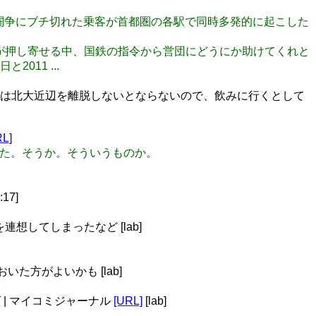
労の遵法闘争にブチ切れた乗客が首都圏の各駅で同時多発的に起こした
る乗客が押し寄せる中、国鉄の指令から営団にどうにか助けてくれと
11 ...
ごろまでには北大近辺を離脱しないとならないので、飲みに行くとして
RL]
無だった。そうか。そういうものか。
:17]
連想してしまったなど [lab]
た方がよいかも [lab]
イズ | マイコミジャーナル
[URL]
[lab]