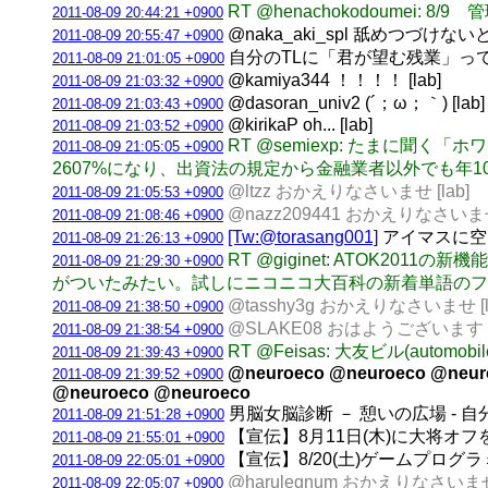
RT @henachokodoumei
2011-08-09 20:44:21 +0900
@naka_aki_spl 舐めつづ
2011-08-09 20:55:47 +0900
自分のTLに「君が望む残業」ってt
2011-08-09 21:01:05 +0900
@kamiya344 ！！！！ [lab]
2011-08-09 21:03:32 +0900
@dasoran_univ2 (´；ω；｀) [lab]
2011-08-09 21:03:43 +0900
@kirikaP oh... [lab]
2011-08-09 21:03:52 +0900
RT @semiexp: たまに
2011-08-09 21:05:05 +0900
2607%になり、出資法の規定から金融業者以外でも年10
@ltzz おかえりなさいませ [lab]
2011-08-09 21:05:53 +0900
@nazz209441 おかえりなさいませ 
2011-08-09 21:08:46 +0900
[Tw:@torasang001]
アイマスに空目 
2011-08-09 21:26:13 +0900
RT @giginet: ATOK
2011-08-09 21:29:30 +0900
がついたみたい。試しにニコニコ大百科の新着単語のフ
@tasshy3g おかえりなさいませ [l
2011-08-09 21:38:50 +0900
@SLAKE08 おはようございます [l
2011-08-09 21:38:54 +0900
RT @Feisas: 大友ビル(automobil
2011-08-09 21:39:43 +0900
@neuroeco @neuroeco @neur
2011-08-09 21:39:52 +0900
@neuroeco @neuroeco
男脳女脳診断 － 憩いの広場 - 自分
2011-08-09 21:51:28 +0900
【宣伝】8月11日(木)に大将オ
2011-08-09 21:55:01 +0900
【宣伝】8/20(土)ゲームプロ
2011-08-09 22:05:01 +0900
@harulegnum おかえりなさいませ 
2011-08-09 22:05:07 +0900