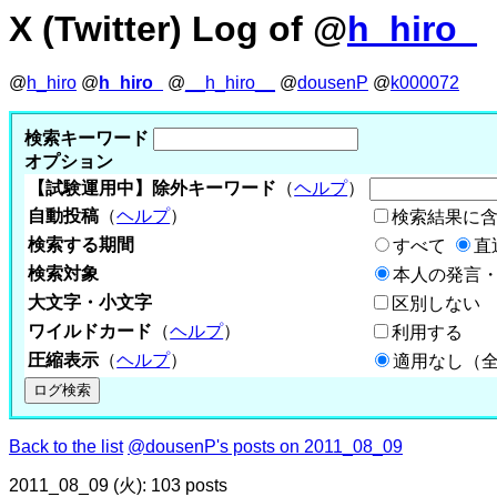
X (Twitter) Log of @
h_hiro_
@
h_hiro
@
h_hiro_
@
__h_hiro__
@
dousenP
@
k000072
検索キーワード
オプション
【試験運用中】除外キーワード
（
ヘルプ
）
自動投稿
（
ヘルプ
）
検索結果に
検索する期間
すべて
直
検索対象
本人の発言・
大文字・小文字
区別しない
ワイルドカード
（
ヘルプ
）
利用する
圧縮表示
（
ヘルプ
）
適用なし（
Back to the list
@dousenP's posts on 2011_08_09
2011_08_09 (火): 103 posts