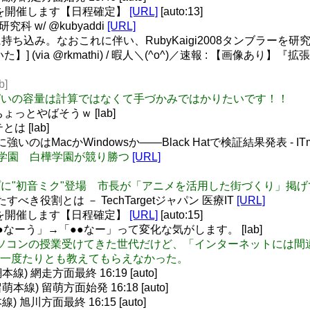
フを開催します【日程確定】
[URL]
[auto:13]
究科 w/ @kubyaddi
[URL]
込み。なおこれに伴い、RubyKaigi2008タンブラーを研究
] (via @rkmathi) / 暇人＼(^o^)／速報 : 【画像あり】
b]
unep おっぱいの容量は計算ではなくて手づかみではかりたいです！！
leはちょっとやばそうｗ [lab]
は [lab]
のはMacかWindowsか――Black Hatで検証結果発表 - I
３白樺学園 白樺学園が競り勝つ
[URL]
トのトップに"初音ミク"登場 市長が「アニメを活用した街づくり」掲
き役割とは － TechTargetジャパン 医療IT
[URL]
フを開催します【日程確定】
[URL]
[auto:15]
●●なーう」→「●●なー」って変化な気がします。 [lab]
 小学校からパソコンの授業受けてきた世代だけど、「インターネット
一度たりとも教えてもらえなかった。
 網走方面最終 16:19 [auto]
線) 留萌方面始発 16:18 [auto]
旭川方面最終 16:15 [auto]