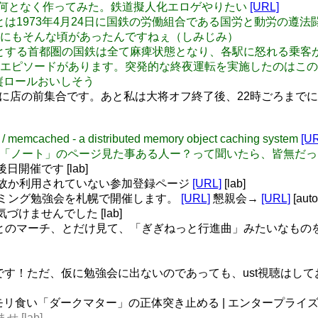
つられて何となく作ってみた。鉄道擬人化エロゲやりたい
[URL]
圏国電暴動とは1973年4月24日に国鉄の労働組合である国労と動
にもそんな頃があったんですねぇ（しみじみ）
線をはじめとする首都圏の国鉄は全て麻痺状態となり、各駅に怒れ
ソードがあります。突発的な終夜運転を実施したのはこの日と20
さんの縦ロールおいしそう
chi373 20時に店の前集合です。あと私は大将オフ終了後、22時
cached - a distributed memory object caching system
[U
kipediaの「ノート」のページ見た事ある人ー？って聞いたら、皆
日開催です [lab]
故か利用されていない参加登録ページ
[URL]
[lab]
グラミング勉強会を札幌で開催します。
[URL]
懇親会→
[URL]
[auto
気づけませんでした [lab]
t ぎぎねっとのマーチ、とだけ見て、「ぎぎねっと行進曲」みたいなものを
のです！ただ、仮に勉強会に出ないのであっても、ust視聴はしておい
refox、メモリ食い「ダークマター」の正体突き止める | エンタープラ
 [lab]