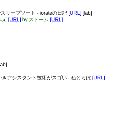
スリープソート - iorateの日記
[URL]
[lab]
ゥべえ
[URL]
by ストーム
[URL]
b]
絵かきアシスタント技術がスゴい - ねとらぼ
[URL]