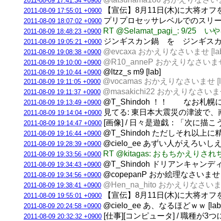
2011-08-09 17:41:34 +0900
【宣伝】8月11日(木)に大将オ
2011-08-09 17:55:01 +0900
プリプロセッサレベルでのスリープソート
2011-08-09 18:07:02 +0900
RT @Selamat_pagi_: 
2011-08-09 18:48:23 +0900
ジンギスカン鍋 を ジンギスカン飴
2011-08-09 19:05:21 +0900
@evcaxa おかえりなさいませ [lab
2011-08-09 19:08:38 +0900
@R10_anneP おかえりなさいませ 
2011-08-09 19:10:00 +0900
@ltzz_s m9 [lab]
2011-08-09 19:10:44 +0900
@vocamas おかえりなさいませ [l
2011-08-09 19:11:05 +0900
@masakichi22 おかえりなさいませ 
2011-08-09 19:11:37 +0900
@T_Shindoh ！！ なお札
2011-08-09 19:13:49 +0900
見てる: 東日本大震災の津波で、
2011-08-09 19:14:04 +0900
[画像] / 日々是遊戯：「次に描
2011-08-09 19:14:47 +0900
@T_Shindoh ただしそれ以上に
2011-08-09 19:16:44 +0900
@cielo_ee あずい人がえろいし
2011-08-09 19:28:39 +0900
RT @kitagas: おもちかえりさ
2011-08-09 19:33:56 +0900
@T_Shindoh ドリアンキャンディ
2011-08-09 19:34:43 +0900
@copepanP おか絵理なさいませ [l
2011-08-09 19:34:56 +0900
@Hen_na_hito おかえりなさいませ 
2011-08-09 19:38:41 +0900
【宣伝】8月11日(木)に大将オ
2011-08-09 19:55:01 +0900
@cielo_ee あ、なるほどｗｗ [lab
2011-08-09 20:24:58 +0900
[仕事][コンピュータ] / 職種が3つ
2011-08-09 20:32:32 +0900