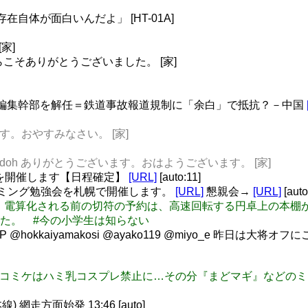
存在自体が面白いんだよ」 [HT-01A]
家]
こちらこそありがとうございました。 [家]
紙編集幹部を解任＝鉄道事故報道規制に「余白」で抵抗？－中国
ます。おやすみなさい。 [家]
@T_Shindoh ありがとうございます。おはようございます。 [家]
フを開催します【日程確定】
[URL]
[auto:11]
グラミング勉強会を札幌で開催します。
[URL]
懇親会→
[URL]
[auto
si: 国鉄時代、電算化される前の切符の予約は、高速回転する円卓
た。 #今の小学生は知らない
@chono_P @hokkaiyamakosi @ayako119 @miyo
ミケ】今年のコミケはハミ乳コスプレ禁止に…その分『まどマギ』など
網走方面始発 13:46 [auto]