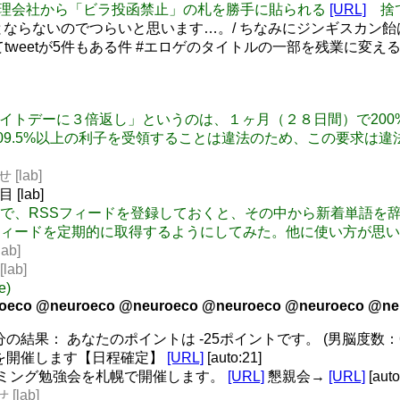
: 8/9 管理会社から「ビラ投函禁止」の札を勝手に貼られる
[URL]
捨て
けないとならないのでつらいと思います…。/ ちなみにジンギスカン飴は実
weetが5件もある件 #エロゲのタイトルの一部を残業に変えると悲
聞く「ホワイトデーに３倍返し」というのは、１ヶ月（２８日間）で
9.5%以上の利子を受領することは違法のため、この要求は違法で無
[lab]
[lab]
2011の新機能で、RSSフィードを登録しておくと、その中から新
ィードを定期的に取得するようにしてみた。他に使い方が思い
ab]
ab]
e)
oeco @neuroeco @neuroeco @neuroeco @neuroeco @ne
の結果： あなたのポイントは -25ポイントです。 (男脳度数：62.
フを開催します【日程確定】
[URL]
[auto:21]
グラミング勉強会を札幌で開催します。
[URL]
懇親会→
[URL]
[auto
[lab]