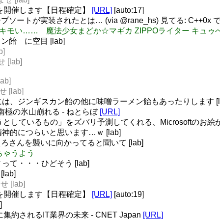
フを開催します【日程確定】
[URL]
[auto:17]
が実装されたとは… (via @rane_hs) 見てる: C++0x で
9/25 いやキモい…… 魔法少女まどか☆マギカ ZIPPOライター キュ
 に空目 [lab]
]
[lab]
ab]
[lab]
幌には、ジンギスカン飴の他に味噌ラーメン飴もあったりします [la
南極の氷山崩れる - ねとらぼ
[URL]
こうとしているもの」をズバリ予測してくれる、Microsoftのお
精神的につらいと思います…ｗ [lab]
えろさんを襲いに向かってると聞いて [lab]
れちゃうよう
って・・・ひどそう [lab]
ab]
[lab]
フを開催します【日程確定】
[URL]
[auto:19]
]
に集約されるIT業界の未来 - CNET Japan
[URL]