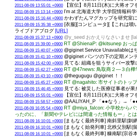
【宣伝】8月11日(木)に大将オ
2011-08-09 13:55:01 +0900
I'm at 北海道大学 大学院情報科学研
2011-08-09 15:13:14 +0900
かわずたんマグカップを研究室に持ち
2011-08-09 15:16:44 +0900
[衣服][コンピュータ][【これは噴いた】
2011-08-09 15:35:38 +0900
ライブドアブログ
[URL]
@y_seed おかえりなさいませ [la
2011-08-09 15:37:13 +0900
RT @ShienaP: @kits
2011-08-09 15:39:00 +0900
@giginet Service Unavailab
2011-08-09 15:40:07 +0900
@giginet パンツの下の定期メンテと
2011-08-09 15:41:10 +0900
見てる: 組織を狙うサイバー攻撃に強い
2011-08-09 15:42:00 +0900
RT @47news: 鳥取商２―
2011-08-09 15:42:27 +0900
@thegugugu @giginet ！！
2011-08-09 15:43:10 +0900
RT @nagahito: 市サイ
2011-08-09 15:45:27 +0900
見てる: 被災した医療従事者が果たすべ
2011-08-09 15:46:45 +0900
【宣伝】8月11日(木)に大将オ
2011-08-09 15:55:01 +0900
@AALIYAH_P 「●●なう」→「
2011-08-09 15:58:57 +0900
RT @miya_falcon:
2011-08-09 16:05:54 +0900
ったのに、「新聞やテレビには間違った情報もー」とは
[まもなく最終列車] 南斜里駅(釧網本線)
2011-08-09 16:10:01 +0900
[まもなく始発列車] 北秩父別駅(留萌本
2011-08-09 16:10:01 +0900
[まもなく最終列車] 糠南駅(宗谷本線) 
2011-08-09 16:10:01 +0900