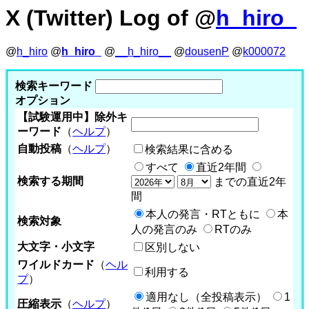
X (Twitter) Log of @
h_hiro_
@
h_hiro
@
h_hiro_
@
__h_hiro__
@
dousenP
@
k000072
検索キーワード
オプション
【試験運用中】除外キ
ーワード
（
ヘルプ
）
自動投稿
（
ヘルプ
）
検索結果に含める
すべて
直近2年間
検索する期間
までの直近2年
間
本人の発言・RTともに
本
検索対象
人の発言のみ
RTのみ
大文字・小文字
区別しない
ワイルドカード
（
ヘル
利用する
プ
）
適用なし（全投稿表示）
1
圧縮表示
（
ヘルプ
）