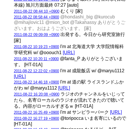
本線) 旭川方面最終 07:27 [auto]
むくり [家]
2011-08-22 08:44:10 +0900
@hondashi_big @kurocub
2011-08-22 08:58:44 +0900
@mihajlovic11 @mion_bot @Takahassy ありがとうご
ざいます。おはようございます。 [家]
出発する。今日から研究室旅行
2011-08-22 09:09:09 +0900
[家]
I'm at 北海道大学 大学院情報科
2011-08-22 10:19:23 +0900
学研究科 w/ @ooouch1
[URL]
@fanta_P ありがとうございま
2011-08-22 10:20:11 +0900
す。 [HT-01A]
I'm at 成龍飯店 w/ @maryu1112
2011-08-22 12:22:02 +0900
[URL]
I'm at 道の駅 ライスランドふか
2011-08-22 14:46:18 +0900
がわ w/ @maryu1112
[URL]
ラジオのチャンネルをいじって
2011-08-22 16:20:08 +0900
たら、名寄ローカルのラジオが流れてきたので聴いて
る。内容がローカルすぎるｗ [HT-01A]
I'm at サンピラーパーク
[URL]
2011-08-22 16:25:49 +0900
@toripocca いま名寄にいるので
2011-08-22 16:27:19 +0900
[HT-01A]