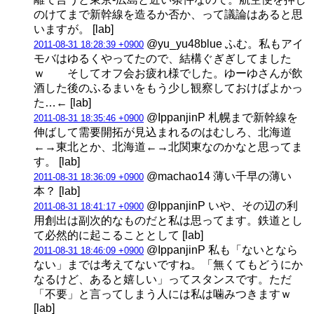
のけてまで新幹線を造るか否か、って議論はあると思
いますが。 [lab]
@yu_yu48blue ふむ。私もアイ
2011-08-31 18:28:39 +0900
モバはゆるくやってたので、結構ぐぎぎしてました
ｗ そしてオフ会お疲れ様でした。ゆーゆさんが飲
酒した後のふるまいをもう少し観察しておけばよかっ
た…← [lab]
@IppanjinP 札幌まで新幹線を
2011-08-31 18:35:46 +0900
伸ばして需要開拓が見込まれるのはむしろ、北海道
←→東北とか、北海道←→北関東なのかなと思ってま
す。 [lab]
@machao14 薄い千早の薄い
2011-08-31 18:36:09 +0900
本？ [lab]
@IppanjinP いや、その辺の利
2011-08-31 18:41:17 +0900
用創出は副次的なものだと私は思ってます。鉄道とし
て必然的に起こることとして [lab]
@IppanjinP 私も「ないとなら
2011-08-31 18:46:09 +0900
ない」までは考えてないですね。「無くてもどうにか
なるけど、あると嬉しい」ってスタンスです。ただ
「不要」と言ってしまう人には私は噛みつきますｗ
[lab]