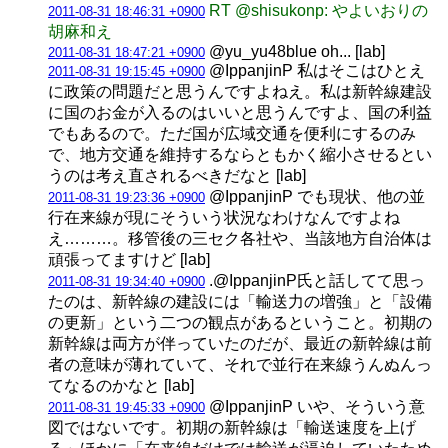
RT @shisukonp: やよいおりの
2011-08-31 18:46:31 +0900
胡麻和え
@yu_yu48blue oh... [lab]
2011-08-31 18:47:21 +0900
@IppanjinP 私はそこはひとえ
2011-08-31 19:15:45 +0900
に政策の問題だと思うんですよねえ。私は新幹線建設
に国のお金が入るのはいいと思うんですよ、国の利益
でもあるので。ただ国が広域交通を便利にするのみ
で、地方交通を維持するならともかく縮小させるとい
うのは考え直されるべきだなと [lab]
@IppanjinP でも現状、他の並
2011-08-31 19:23:36 +0900
行在来線が現にそういう状況なわけなんですよね
え………。移管後の三セク各社や、当該地方自治体は
頑張ってますけど [lab]
.@IppanjinP氏と話してて思っ
2011-08-31 19:34:40 +0900
たのは、新幹線の建設には「輸送力の増強」と「設備
の更新」という二つの観点があるということ。初期の
新幹線は両方が伴っていたのだが、最近の新幹線は前
者の意味が薄れていて、それで並行在来線うんぬんっ
てなるのかなと [lab]
@IppanjinP いや、そういう意
2011-08-31 19:45:33 +0900
図ではないです。初期の新幹線は「輸送速度を上げ