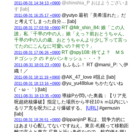
@shinshia_P おはようございま
2011-08-31 14:34:13 +0900
す [lab]
@yutyo 最初「美希濡れた」だ
2011-08-31 16:25:17 +0900
と考えてしまった自分… [lab]
RT @Mr_shin_84: 娘「この人
2011-08-31 17:03:59 +0900
誰」私「千早の中の人」娘「えっ？前おとうちゃん、
千早の中の人の歳、おとうちゃんより少し下って言っ
てたのにこんなに可愛いの？何で？」
RT @spy108: 待てよ？ ＭＳ
2011-08-31 17:06:26 +0900
Ｐゴシック の Ｐがパンキッシュ・・・？
もふもふ！ RT @marsi_P: ＼伊
2011-08-31 18:01:23 +0900
織！／
@AK_47_love #阻止 [lab]
2011-08-31 18:11:19 +0900
@yu_yu48blue ちかたないね
2011-08-31 18:13:16 +0900
(´・ω・｀) [lab]
導線Pが閃いた奥義：【リア充
2011-08-31 18:13:35 +0900
呪超絶核爆破】指定した場所から半径10ｋｍ以内にい
るリア充を呪力により爆破する。
[URL]
#gemusin
[lab]
@IppanjinP 私は、競争力的に
2011-08-31 18:26:51 +0900
はあまり心配してないですねえ。東京-札幌って移動距
離で言うと東京-広島と近い条件なので。航空便を押し