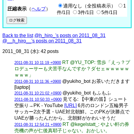
適用なし（全投稿表示）
1
圧縮表示
（
ヘルプ
）
件/1日
3件/1日
5件/1日
Back to the list
@h_hiro_'s posts on 2011_08_31
@__h_hiro__'s posts on 2011_08_31
2011_08_31 (水): 42 posts
RT @YU_TOP: 雪歩「えっ？プ
2011-08-31 10:11:19 +0900
ロデューサーも犬苦手なんですか？ダセェｗｗｗｗｗ
ｗｗｗ」
@yukiho_bot お茶いただきます
2011-08-31 10:11:36 +0900
[laptop]
@yukiho_bot もふもふ
2011-08-31 10:21:02 +0900
見てる: 【中東の笛】シュート
2011-08-31 10:50:33 +0900
空振り→PK - YouTube
[URL]
6月のロンドン五輪男子
サッカー2次予選・UAE対北朝鮮。このPKが決勝点で
UAEが勝ったんだから、北朝鮮がかわいそうだ
RT @kegelstatt_: やよい軒の券
2011-08-31 12:54:21 +0900
売機の声が仁後真耶子じゃない。おかしい。