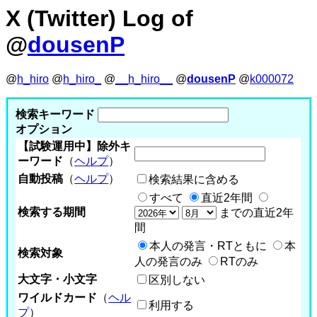
X (Twitter) Log of
@
dousenP
@
h_hiro
@
h_hiro_
@
__h_hiro__
@
dousenP
@
k000072
検索キーワード
オプション
【試験運用中】除外キ
ーワード
（
ヘルプ
）
自動投稿
（
ヘルプ
）
検索結果に含める
すべて
直近2年間
検索する期間
までの直近2年
間
本人の発言・RTともに
本
検索対象
人の発言のみ
RTのみ
大文字・小文字
区別しない
ワイルドカード
（
ヘル
利用する
プ
）