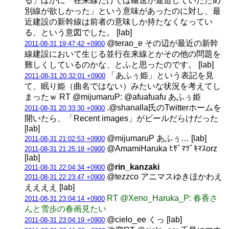
る」ほかに「在来線だけでは輸送が逼迫していたため
別線が欲しかった」という意味があったのに対し、最
近建設の新幹線は前者の意味しか持たなくなってい
る、という意図でした。 [lab]
@terao_e その辺が最近の新幹
2011-08-31 19:47:42 +0900
線建設において生じる並行在来線とかその他の問題を
難しくしているのかな、とふと思ったのです。 [lab]
「あふぅ姫」という表記を見
2011-08-31 20:32:01 +0900
て、眠り姫（曲名ではない）みたいな状況を考えてし
まったｗ RT @mijumaruP: @afuafuafu あふぅ姫
.@shanalla氏のTwitterホームを
2011-08-31 20:33:30 +0900
開いたら、「Recent images」がビールだらけだった
[lab]
@mijumaruP あふぅ… [lab]
2011-08-31 21:02:53 +0900
@AmamiHaruka ﾋｻﾞﾏﾂﾞｷﾏｽorz
2011-08-31 21:25:18 +0900
[lab]
@rin_kanzaki
2011-08-31 22:04:34 +0900
@tezzco アニマスゆきほかわえ
2011-08-31 22:23:47 +0900
ええええ [lab]
RT @Xeno_Haruka_P: 春香さ
2011-08-31 23:04:14 +0900
んと雪歩の春画見たい
@cielo_ee くっ [lab]
2011-08-31 23:04:19 +0900