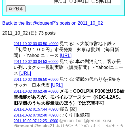
件/1日
3件/1日
5件/1日
Back to the list
@dousenP's posts on 2011_10_02
2011_10_02 (日): 73 posts
見てる: ＜大阪市営地下鉄＞
2011-10-02 00:03:50 +0900
「初乗り１００円」市長発案 知事は批判 （毎日新
聞） - Yahoo!ニュース
[URL]
見てる: 車の列消えて、客が長
2011-10-02 00:04:53 +0900
い列…タクシー規制実験 （読売新聞） - Yahoo!ニュー
ス
[URL]
見てる: 清武の代わりを招集も
2011-10-02 00:06:50 +0900
サッカー日本代表
[URL]
メモ：COOLPIX P300はUSB給
2011-10-02 00:52:49 +0900
電機能があるが、モバイルブースター（KBC-L2AS。
旧型機のうち大容量版のほう）では充電不可
寝る [家]
2011-10-02 01:57:44 +0900
むくり [眼鏡箱]
2011-10-02 07:02:40 +0900
@mion_bot @jenkin_susi
2011-10-02 07:12:25 +0900
@moeani @otaks21 ありがとうございます。おはよう