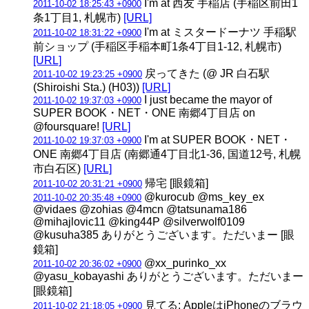
I'm at 西友 手稲店 (手稲区前田1
2011-10-02 18:25:43 +0900
条1丁目1, 札幌市)
[URL]
I'm at ミスタードーナツ 手稲駅
2011-10-02 18:31:22 +0900
前ショップ (手稲区手稲本町1条4丁目1-12, 札幌市)
[URL]
戻ってきた (@ JR 白石駅
2011-10-02 19:23:25 +0900
(Shiroishi Sta.) (H03))
[URL]
I just became the mayor of
2011-10-02 19:37:03 +0900
SUPER BOOK・NET・ONE 南郷4丁目店 on
@foursquare!
[URL]
I'm at SUPER BOOK・NET・
2011-10-02 19:37:03 +0900
ONE 南郷4丁目店 (南郷通4丁目北1-36, 国道12号, 札幌
市白石区)
[URL]
帰宅 [眼鏡箱]
2011-10-02 20:31:21 +0900
@kurocub @ms_key_ex
2011-10-02 20:35:48 +0900
@vidaes @zohias @4mcn @tatsunama186
@mihajlovic11 @king44P @silverwolf0109
@kusuha385 ありがとうございます。ただいまー [眼
鏡箱]
@xx_purinko_xx
2011-10-02 20:36:02 +0900
@yasu_kobayashi ありがとうございます。ただいまー
[眼鏡箱]
見てる: AppleはiPhoneのブラウ
2011-10-02 21:18:05 +0900