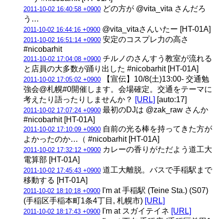
どの方が @vita_vita さんだろ
2011-10-02 16:40:58 +0900
う…
@vita_vitaさんいたー [HT-01A]
2011-10-02 16:44:16 +0900
安定のコスプレ力の高さ
2011-10-02 16:51:14 +0900
#nicobarhit
チルノのさんすう教室が流れる
2011-10-02 17:04:08 +0900
と店員の大多数が踊り出した #nicobarhit [HT-01A]
【宣伝】10/8(土)13:00- 交通勉
2011-10-02 17:05:02 +0900
強会@札幌#0開催します。会場確定。交通をテーマに
考えたり語ったりしませんか？
[URL]
[auto:17]
最初のDJは @zak_raw さんか
2011-10-02 17:07:24 +0900
#nicobarhit [HT-01A]
自前の光る棒を持ってきた方が
2011-10-02 17:10:09 +0900
よかったのか…（ #nicobarhit [HT-01A]
カレーの香りがただよう道工大
2011-10-02 17:32:12 +0900
電算部 [HT-01A]
道工大離脱。バスで手稲駅まで
2011-10-02 17:45:43 +0900
移動する [HT-01A]
I'm at 手稲駅 (Teine Sta.) (S07)
2011-10-02 18:10:18 +0900
(手稲区手稲本町1条4丁目, 札幌市)
[URL]
I'm at スガイテイネ
[URL]
2011-10-02 18:17:43 +0900