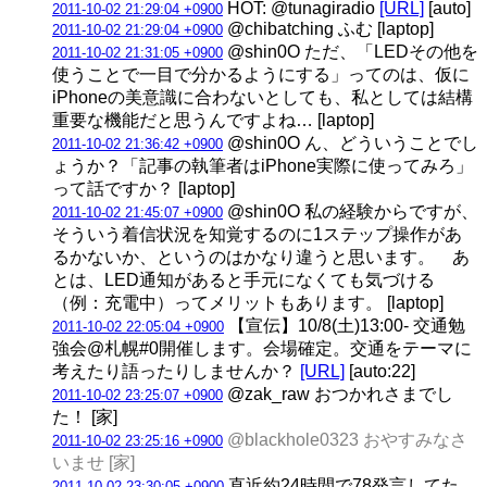
HOT: @tunagiradio
[URL]
[auto]
2011-10-02 21:29:04 +0900
@chibatching ふむ [laptop]
2011-10-02 21:29:04 +0900
@shin0O ただ、「LEDその他を
2011-10-02 21:31:05 +0900
使うことで一目で分かるようにする」ってのは、仮に
iPhoneの美意識に合わないとしても、私としては結構
重要な機能だと思うんですよね… [laptop]
@shin0O ん、どういうことでし
2011-10-02 21:36:42 +0900
ょうか？「記事の執筆者はiPhone実際に使ってみろ」
って話ですか？ [laptop]
@shin0O 私の経験からですが、
2011-10-02 21:45:07 +0900
そういう着信状況を知覚するのに1ステップ操作があ
るかないか、というのはかなり違うと思います。 あ
とは、LED通知があると手元になくても気づける
（例：充電中）ってメリットもあります。 [laptop]
【宣伝】10/8(土)13:00- 交通勉
2011-10-02 22:05:04 +0900
強会@札幌#0開催します。会場確定。交通をテーマに
考えたり語ったりしませんか？
[URL]
[auto:22]
@zak_raw おつかれさまでし
2011-10-02 23:25:07 +0900
た！ [家]
@blackhole0323 おやすみなさ
2011-10-02 23:25:16 +0900
いませ [家]
直近約24時間で78発言してた。
2011-10-02 23:30:05 +0900