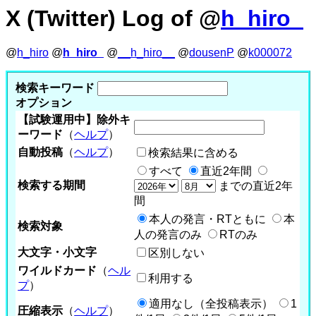
X (Twitter) Log of @
h_hiro_
@
h_hiro
@
h_hiro_
@
__h_hiro__
@
dousenP
@
k000072
検索キーワード
オプション
【試験運用中】除外キ
ーワード
（
ヘルプ
）
自動投稿
（
ヘルプ
）
検索結果に含める
すべて
直近2年間
検索する期間
までの直近2年
間
本人の発言・RTともに
本
検索対象
人の発言のみ
RTのみ
大文字・小文字
区別しない
ワイルドカード
（
ヘル
利用する
プ
）
適用なし（全投稿表示）
1
圧縮表示
（
ヘルプ
）