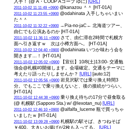
入手！ (@ A・COOP Aコープ ゆに)
[URL]
@kanazou ＾＾ [HT-01A]
2011-10-02 11:11:49 +0900
@odahinata 入手しちゃいまい
2011-10-02 11:23:55 +0900
た＾＾
→Pia-no-jaC← 北海道ツアー、
2011-10-02 11:32:22 +0900
由仁でも公演あるのか [HT-01A]
さて、由仁滞在2時間で札幌方
2011-10-02 11:36:11 +0900
面へ引き返すｗ 次は小樽方面へ。 [HT-01A]
@odahinata いつか味わう会を
2011-10-02 12:04:40 +0900
開きます…！ [HT-01A]
【宣伝】10/8(土)13:00- 交通勉
2011-10-02 12:05:02 +0900
強会@札幌#0開催します。会場確定。交通をテーマに
考えたり語ったりしませんか？
[URL]
[auto:12]
岩見沢駅では乗り換え時間3
2011-10-02 12:05:56 +0900
分。でもここで乗り換えないと、後の接続がつらい。
[HT-01A]
乗り換え待ちの17分で昼食取る
2011-10-02 12:44:38 +0900
(@ 札幌駅 (Sapporo Sta.) w/ @lexotan_nu)
[URL]
@alfalfa_lucerne 瓶で買っちゃ
2011-10-02 12:46:10 +0900
いましたｗ [HT-01A]
札幌駅の駅そば、きつねそば
2011-10-02 13:09:28 +0900
￥400。大きいお揚げが2枚も入ってる。
[URL]