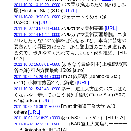
バス乗り換えのため (@ ほしみ
2011-10-02 13:19:29 +0900
駅 (Hoshimi Sta.) (S10))
[URL]
ジェラートうめえ (@
2011-10-02 13:26:03 +0900
PASCOLO)
[URL]
ハルカヤマ芸術要塞
[URL]
2011-10-02 13:57:08 +0900
ハルカヤマ芸術要塞離脱。ネタ
2011-10-02 14:54:42 +0900
バレしたくないので詳細は伏せるけど、本当に芸術の
要塞という雰囲気だった。あと登山道のごとき道もあ
るので、歩きやすく汚れてもよい服・靴を推奨。 [HT-
01A]
[まもなく最終列車] 上幌延駅(宗
2011-10-02 15:05:01 +0900
谷本線) 稚内方面最終 15:09 [auto]
I'm at 銭函駅 (Zenibako Sta.)
2011-10-02 15:26:44 +0900
(S11) (小樽市銭函2-2, 北海道)
[URL]
あー、道工大方面のバスしばら
2011-10-02 15:42:43 +0900
くないや…歩いていこう (@ 手稲駅 (Teine Sta.) (S07)
w/ @tadsan)
[URL]
I'm at 北海道工業大学 w/ 3
2011-10-02 16:08:11 +0900
others
[URL]
@solv301 （・∀・） [HT-01A]
2011-10-02 16:18:29 +0900
ニコBAR道工大支店なーーーー
2011-10-02 16:38:31 +0900
ーう #nicobarhit [HT-01A]