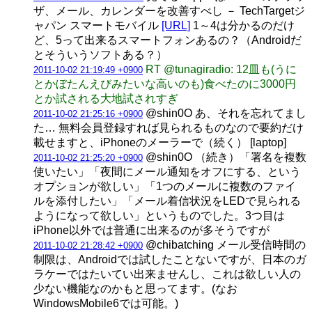
ザ、メール、カレンダーを改善すべし － TechTargetジ
ャパン スマートモバイル
[URL]
1～4は分かるのだけ
ど、5って出来るスマートフォンあるの？（Androidだ
とそういうソフトある？）
RT @tunagiradio: 12皿も(うに
2011-10-02 21:19:49 +0900
とかぼたんえびみたいな高いのも)食べたのに3000円
とか試される大地試されすぎ
@shin0O あ、それを忘れてまし
2011-10-02 21:25:16 +0900
た… 無料会員登録すれば見られるものなので要約だけ
載せますと、iPhoneのメーラーで（続く） [laptop]
@shin0O （続き）「署名を複数
2011-10-02 21:25:20 +0900
使いたい」「夜間にメール通知をオフにする、という
オプションが欲しい」「1つのメールに複数のファイ
ルを添付したい」「メール着信状況をLEDで見られる
ようになって欲しい」というものでした。3つ目は
iPhone以外では普通に出来るのが多そうですが
@chibatching メール受信時間の
2011-10-02 21:28:42 +0900
制限は、Androidでは試したことないですが、日本のガ
ラケーではたいてい出来ませんし、これは欲しい人の
少ない機能なのかもと思ってます。(なお
WindowsMobile6では可能。)