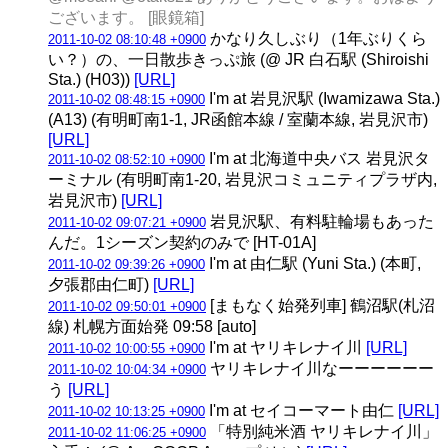
ございます。 [眼鏡箱]
かなり久しぶり（1年ぶりくら
2011-10-02 08:10:48 +0900
い？）の、一日散歩きっぷ旅 (@ JR 白石駅 (Shiroishi
Sta.) (H03))
[URL]
I'm at 岩見沢駅 (Iwamizawa Sta.)
2011-10-02 08:48:15 +0900
(A13) (有明町南1-1, JR函館本線 / 室蘭本線, 岩見沢市)
[URL]
I'm at 北海道中央バス 岩見沢タ
2011-10-02 08:52:10 +0900
ーミナル (有明町南1-20, 岩見沢コミュニティプラザ内,
岩見沢市)
[URL]
岩見沢駅、有料駐輪場もあった
2011-10-02 09:07:21 +0900
んだ。1シーズン契約のみで [HT-01A]
I'm at 由仁駅 (Yuni Sta.) (本町,
2011-10-02 09:39:26 +0900
夕張郡由仁町)
[URL]
[まもなく始発列車] 鶴沼駅(札沼
2011-10-02 09:50:01 +0900
線) 札幌方面始発 09:58 [auto]
I'm at ヤリキレナイ川
[URL]
2011-10-02 10:00:55 +0900
ヤリキレナイ川なーーーーーー
2011-10-02 10:04:34 +0900
う
[URL]
I'm at セイコーマート由仁
[URL]
2011-10-02 10:13:25 +0900
「特別純米酒 ヤリキレナイ川」
2011-10-02 11:06:25 +0900