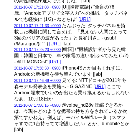
の高性能化が進んでますしね。 [lab]
[UI][携帯電話] / “全盲の76
2011-10-07 17:21:08 +0900
歳、“Androidアプリで文字入力”への挑戦 タッチパネ
ルでも軽快に (1/2) - ねとらぼ”
[URL]
たんぶった: タッチパネルを搭
2011-10-07 17:21:33 +0900
載した機器に関して言えば、「見えない人間にとって
3回のバリアの波があった」と長谷川さ... - gsub!
(/Maraigue/){ "" }
[URL]
[lab]
[韓国] / “機械設計者から見た韓
2011-10-07 17:25:23 +0900
国：韓国と日本で、車や家電の違いを比べてみた (1/2)
- ＠IT MONOist”
[URL]
iPhone4Sとか目もくれずに、
2011-10-07 17:38:50 +0900
Androidの新機種を待ち望んでいます [lab]
見てる: NTTドコモが2011年冬
2011-10-07 17:46:49 +0900
春モデル発表会を実施へ - GIGAZINE
[URL]
ここで
Android端末でいいのが出たら乗り換えるかもしれない
なあ。10月18日か
@volpe_hd28v 圧縮できるか
2011-10-07 17:56:16 +0900
は、今現在どのような携帯の持ち方をされているか次
第ですかねえ。例えば、モバイルWifiルータ（スマフ
ォすでに1台持ってて増設したい）とか、b-mobileとか
[lab]