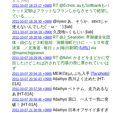
ませ [lab]
RT @Echos: auもSoftbankもパ
2011-10-07 18:23:17 +0900
ケット定額はフラットなプランしかなさそうで絶望し
ている。。。
@riywo あ、そうか、strictじゃ
2011-10-07 18:26:30 +0900
使えないんでした(´・ω・｀) [lab]
久茂地≒くもじい [lab]
2011-10-07 19:04:18 +0900
RT @J_Searobin: 早期健全化団
2011-10-07 19:28:56 +0900
体：由仁など３町脱却 洞爺湖町だけに－－１０年度
決算 ／北海道 - 毎日ｊｐ(毎日新聞)
[URL]
via
@mainichijpnews
RT @fuhri: かまどをまどかに空
2011-10-07 19:29:06 +0900
目したけどこれは許されて円環の理に導かれていいは
ず
MEIKOねんぷち入手
[Tw:photo]
2011-10-07 20:04:15 +0900
#daihyo 西川よく止めた [HT-
2011-10-07 20:56:43 +0900
01A]
#daihyo ベトナム、走力あるな
2011-10-07 20:57:58 +0900
あ [HT-01A]
#daihyo 原口、一人で一気に突
2011-10-07 20:59:46 +0900
破！ [HT-01A]
#daihyo 日本オフサイド多すぎ
2011-10-07 21:30:06 +0900