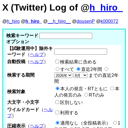
X (Twitter) Log of @
h_hiro_
@
h_hiro
@
h_hiro_
@
__h_hiro__
@
dousenP
@
k000072
検索キーワード
オプション
【試験運用中】除外キ
ーワード
（
ヘルプ
）
自動投稿
（
ヘルプ
）
検索結果に含める
すべて
直近2年間
検索する期間
までの直近2年
間
本人の発言・RTともに
本
検索対象
人の発言のみ
RTのみ
大文字・小文字
区別しない
ワイルドカード
（
ヘル
利用する
プ
）
適用なし（全投稿表示）
1
圧縮表示
（
ヘルプ
）