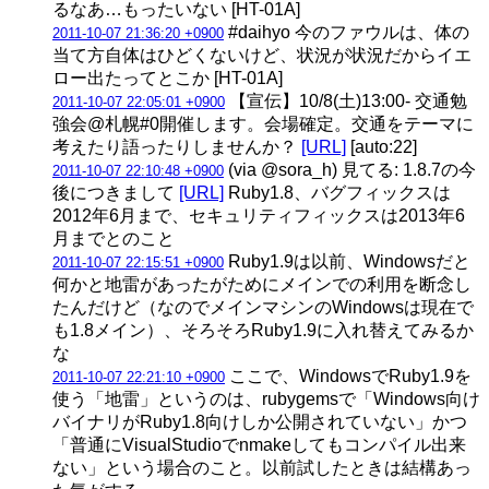
るなあ…もったいない [HT-01A]
#daihyo 今のファウルは、体の
2011-10-07 21:36:20 +0900
当て方自体はひどくないけど、状況が状況だからイエ
ロー出たってとこか [HT-01A]
【宣伝】10/8(土)13:00- 交通勉
2011-10-07 22:05:01 +0900
強会@札幌#0開催します。会場確定。交通をテーマに
考えたり語ったりしませんか？
[URL]
[auto:22]
(via @sora_h) 見てる: 1.8.7の今
2011-10-07 22:10:48 +0900
後につきまして
[URL]
Ruby1.8、バグフィックスは
2012年6月まで、セキュリティフィックスは2013年6
月までとのこと
Ruby1.9は以前、Windowsだと
2011-10-07 22:15:51 +0900
何かと地雷があったがためにメインでの利用を断念し
たんだけど（なのでメインマシンのWindowsは現在で
も1.8メイン）、そろそろRuby1.9に入れ替えてみるか
な
ここで、WindowsでRuby1.9を
2011-10-07 22:21:10 +0900
使う「地雷」というのは、rubygemsで「Windows向け
バイナリがRuby1.8向けしか公開されていない」かつ
「普通にVisualStudioでnmakeしてもコンパイル出来
ない」という場合のこと。以前試したときは結構あっ