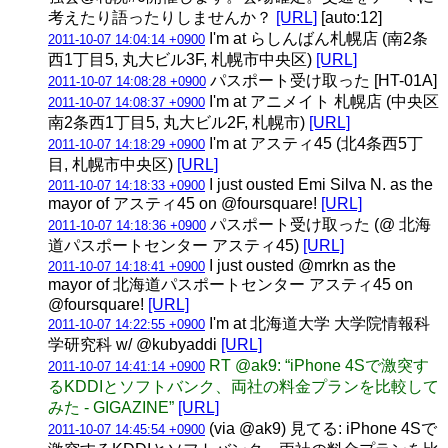
考えたり語ったりしませんか？
[URL]
[auto:12]
I'm at らしんばん札幌店 (南2条
2011-10-07 14:04:14 +0900
西1丁目5, 丸大ビル3F, 札幌市中央区)
[URL]
パスポート受け取った [HT-01A]
2011-10-07 14:08:28 +0900
I'm at アニメイト 札幌店 (中央区
2011-10-07 14:08:37 +0900
南2条西1丁目5, 丸大ビル2F, 札幌市)
[URL]
I'm at アスティ45 (北4条西5丁
2011-10-07 14:18:29 +0900
目, 札幌市中央区)
[URL]
I just ousted Emi Silva N. as the
2011-10-07 14:18:33 +0900
mayor of アスティ45 on @foursquare!
[URL]
パスポート受け取った (@ 北海
2011-10-07 14:18:36 +0900
道パスポートセンター アスティ45)
[URL]
I just ousted @mrkn as the
2011-10-07 14:18:41 +0900
mayor of 北海道パスポートセンター アスティ45 on
@foursquare!
[URL]
I'm at 北海道大学 大学院情報科
2011-10-07 14:22:55 +0900
学研究科 w/ @kubyaddi
[URL]
RT @ak9: “iPhone 4Sで激突す
2011-10-07 14:41:14 +0900
るKDDIとソフトバンク、両社の料金プランを比較して
みた - GIGAZINE”
[URL]
(via @ak9) 見てる: iPhone 4Sで
2011-10-07 14:45:54 +0900