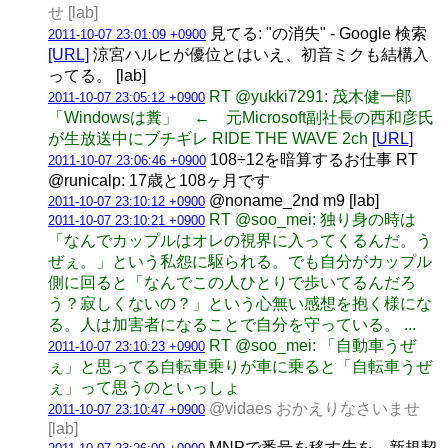
せ [lab]
見てる: "の消失" - Google 検索
2011-10-07 23:01:09 +0900
[URL]
涼宮ハルヒが優位とはいえ、初音ミクも結構入
ってる。 [lab]
RT @yukki7291: 茂木健一郎
2011-10-07 23:05:12 +0900
「Windowsは糞」 ← 元Microsoft副社長の西和彦氏
が生放送中にブチギレ RIDE THE WAVE 2ch
[URL]
108÷12を暗算するお仕事 RT
2011-10-07 23:06:46 +0900
@runicalp: 17歳と108ヶ月です
@noname_2nd m9 [lab]
2011-10-07 23:10:12 +0900
RT @soo_mei: 独り身の時は
2011-10-07 23:10:21 +0900
「なんでカップルはオレの視界に入ってくるんだ。う
ぜぇ。」という私怨に駆られる。でも自分がカップル
側に回ると「なんでこの人ひとりで歩いてるんだろ
う？寂しくないの？」という心無い感想を抱く様にな
る。人は加害者になることで自分を守っている。 ...
RT @soo_mei: 「自動車うぜ
2011-10-07 23:10:23 +0900
ぇ」と思ってる自転車乗りが車に乗ると「自転車うぜ
ぇ」って思うのといっしょ
@vidaes おかえりなさいませ
2011-10-07 23:10:47 +0900
[lab]
MNPで番号を移す先を、新規契