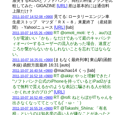
激突するKDDIとソフトバンク、両社の料金プランを比
較してみた - GIGAZINE
[URL]
差は基本的には通信料
上限だけ？
見てる: ロータリーエンジン車
2011-10-07 14:52:08 +0900
生産ストップ マツダ「ＲＸ－８」来夏終了 （産経新
聞） - Yahoo!ニュース
[URL]
[lab]
RT @omoti_moti: そう、auのほ
2011-10-07 14:55:26 +0900
うが電波いい「かも」なだけであって庭のキャパシテ
ィオーバーするユーザーの流入があった場合、速度ど
ころか繋がらないかもしれないことを忘れてはならな
い。
[まもなく最終列車] 東山駅(函館
2011-10-07 16:25:01 +0900
本線) 函館方面最終 16:31 [auto]
@machao14 くっ [lab]
2011-10-07 16:40:54 +0900
RT @akky: やっと理解できた /
2011-10-07 16:52:18 +0900
“ソフトバンク公式のiPhoneを持っているとiPad2がま
るで無料で貰えるかのような表記に騙される人が続出
- かくれオタのブログ”
[URL]
RT @rofi: ねとらぼがITちゃんを
2011-10-07 16:52:49 +0900
出さなくなっててとっても(´・ω・｀)
RT @Takashi_Shiina: 「有名
2011-10-07 16:55:24 +0900
税」というのは知名度の高い人が嫌なことがあったと