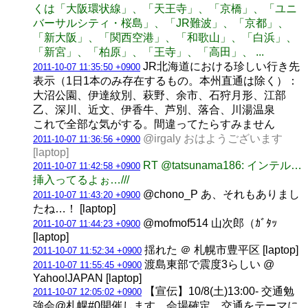
くは「大阪環状線」、「天王寺」、「京橋」、「ユニ
バーサルシティ・桜島」、「JR難波」、「京都」、
「新大阪」、「関西空港」、「和歌山」、「白浜」、
「新宮」、「柏原」、「王寺」、「高田」、 ...
JR北海道における珍しい行き先
2011-10-07 11:35:50 +0900
表示（1日1本のみ存在するもの。本州直通は除く）：
大沼公園、伊達紋別、萩野、余市、石狩月形、江部
乙、深川、近文、伊香牛、芦別、落合、川湯温泉
これで全部な気がする。間違ってたらすみません
@irgaly おはようございます
2011-10-07 11:36:56 +0900
[laptop]
RT @tatsunama186: インテル…
2011-10-07 11:42:58 +0900
挿入ってるよぉ…///
@chono_P あ、それもありまし
2011-10-07 11:43:20 +0900
たね…！ [laptop]
@mofmof514 山次郎（ｶﾞﾀｯ
2011-10-07 11:44:23 +0900
[laptop]
揺れた ＠ 札幌市豊平区 [laptop]
2011-10-07 11:52:34 +0900
渡島東部で震度3らしい @
2011-10-07 11:55:45 +0900
Yahoo!JAPAN [laptop]
【宣伝】10/8(土)13:00- 交通勉
2011-10-07 12:05:02 +0900
強会@札幌#0開催します。会場確定。交通をテーマに