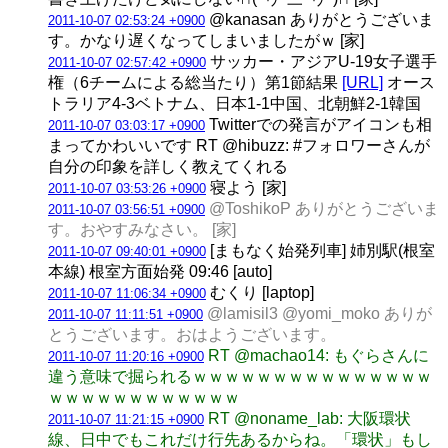
@kanasan ありがとうございま
2011-10-07 02:53:24 +0900
す。かなり遅くなってしまいましたがｗ [家]
サッカー・アジアU-19女子選手
2011-10-07 02:57:42 +0900
権（6チームによる総当たり）第1節結果
[URL]
オース
トラリア4-3ベトナム、日本1-1中国、北朝鮮2-1韓国
Twitterでの発言がアイコンも相
2011-10-07 03:03:17 +0900
まってかわいいです RT @hibuzz: #フォロワーさんが
自分の印象を詳しく教えてくれる
寝よう [家]
2011-10-07 03:53:26 +0900
@ToshikoP ありがとうございま
2011-10-07 03:56:51 +0900
す。おやすみなさい。 [家]
[まもなく始発列車] 姉別駅(根室
2011-10-07 09:40:01 +0900
本線) 根室方面始発 09:46 [auto]
むくり [laptop]
2011-10-07 11:06:34 +0900
@lamisil3 @yomi_moko ありが
2011-10-07 11:11:51 +0900
とうございます。おはようございます。
RT @machao14: もぐらさんに
2011-10-07 11:20:16 +0900
違う意味で掘られるｗｗｗｗｗｗｗｗｗｗｗｗｗｗｗ
ｗｗｗｗｗｗｗｗｗｗｗｗ
RT @noname_lab: 大阪環状
2011-10-07 11:21:15 +0900
線、日中でもこれだけ行先あるからね。「環状」もし