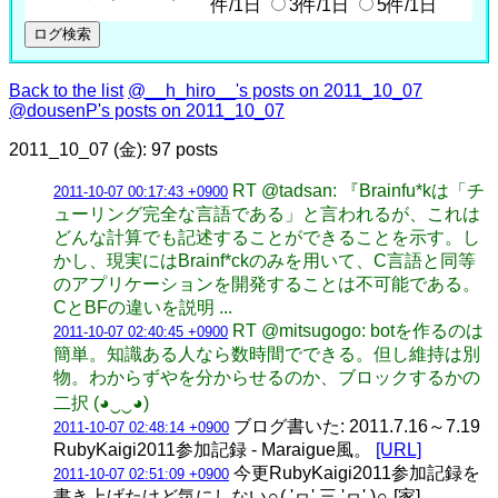
件/1日
3件/1日
5件/1日
Back to the list
@__h_hiro__'s posts on 2011_10_07
@dousenP's posts on 2011_10_07
2011_10_07 (金): 97 posts
RT @tadsan: 『Brainfu*kは「チ
2011-10-07 00:17:43 +0900
ューリング完全な言語である」と言われるが、これは
どんな計算でも記述することができることを示す。し
かし、現実にはBrainf*ckのみを用いて、C言語と同等
のアプリケーションを開発することは不可能である。
CとBFの違いを説明 ...
RT @mitsugogo: botを作るのは
2011-10-07 02:40:45 +0900
簡単。知識ある人なら数時間でできる。但し維持は別
物。わからずやを分からせるのか、ブロックするかの
二択 (◕‿‿◕)
ブログ書いた: 2011.7.16～7.19
2011-10-07 02:48:14 +0900
RubyKaigi2011参加記録 - Maraigue風。
[URL]
今更RubyKaigi2011参加記録を
2011-10-07 02:51:09 +0900
書き上げたけど気にしない∩( 'ヮ' 三 'ヮ' )∩ [家]