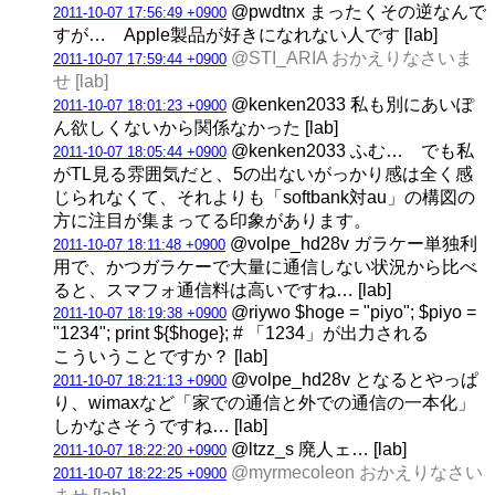
@pwdtnx まったくその逆なんで
2011-10-07 17:56:49 +0900
すが… Apple製品が好きになれない人です [lab]
@STI_ARIA おかえりなさいま
2011-10-07 17:59:44 +0900
せ [lab]
@kenken2033 私も別にあいぽ
2011-10-07 18:01:23 +0900
ん欲しくないから関係なかった [lab]
@kenken2033 ふむ… でも私
2011-10-07 18:05:44 +0900
がTL見る雰囲気だと、5の出ないがっかり感は全く感
じられなくて、それよりも「softbank対au」の構図の
方に注目が集まってる印象があります。
@volpe_hd28v ガラケー単独利
2011-10-07 18:11:48 +0900
用で、かつガラケーで大量に通信しない状況から比べ
ると、スマフォ通信料は高いですね… [lab]
@riywo $hoge = "piyo"; $piyo =
2011-10-07 18:19:38 +0900
"1234"; print ${$hoge}; # 「1234」が出力される
こういうことですか？ [lab]
@volpe_hd28v となるとやっぱ
2011-10-07 18:21:13 +0900
り、wimaxなど「家での通信と外での通信の一本化」
しかなさそうですね… [lab]
@ltzz_s 廃人ェ… [lab]
2011-10-07 18:22:20 +0900
@myrmecoleon おかえりなさい
2011-10-07 18:22:25 +0900