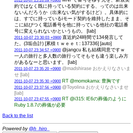
2011-10-07 23:26:09 +0900
約ではなく既に持っている契約にする、ってのは出来
ないんだろうか（出来ない気がするけど）。具体的に
は、すでに持っているiモード契約を維持したまま、そ
こに結びつく電話番号を他に持っている他社の電話番
号に変えられないかというもの。 [lab]
直近約24時間で134発言して
2011-10-07 23:30:03 +0900
た。(3垢合計) [累積ｔｗｅｅｔ: 137336] [auto]
@jangcu 私も結構同意ですｗ
2011-10-07 23:34:57 +0900
一人の旅行と多人数の旅行ってそもそも違う楽しみ方
があるなーと思います。 [lab]
@madshirase おかえりなさいま
2011-10-07 23:35:20 +0900
せ [lab]
RT @momokama: 豊胸です
2011-10-07 23:35:30 +0900
@Toyolina おかえりなさいませ
2011-10-07 23:37:56 +0900
[lab]
RT @i315: IE6の葬儀のように
2011-10-07 23:47:55 +0900
Ruby 1.8.7の葬儀が必要
Back to the list
Powered by
@h_hiro_