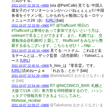
た気がする。
(via @PerlCafe) 見てる: 中国人
2011-10-07 22:29:31 +0900
腐女子のイマジネーションがハンパねぇぇぇぇ!! / 中国
各省をイケメン化、しかもめちゃ勉強になる – ロケッ
トニュース24（β）
[URL]
[lab]
RT @Trafficonf: 明日の
2011-10-07 22:32:00 +0900
#Trafficonf は事情があって参加できないという方は、
ustreamで見ることができます。また、札幌では、 交
通勉強会@札幌#0 と題して、#trafficonf をみながら懇
親する会もございます。こちらもぜひ！→http: ...
見てる: ベトナム、これほど走
2011-10-07 22:42:14 +0900
るチームとは…ザック監督 （読売新聞） - Yahoo!ニュ
ース
[URL]
h_hiro_は『零音霊』です。
2011-10-07 22:45:51 +0900
[URL]
読めねーよｗ 「れおる」とか？ [lab]
@whiteball22 おかえりなさいま
2011-10-07 22:51:29 +0900
せ [lab]
RT @NICONICO_BAR: 札幌と
2011-10-07 22:54:49 +0900
大阪で11/6（日）東方祭を同時開催するので、ハッシ
ュタグで情報共有できるようにしてみた。
#tohosai_nicobar
@Takahassy おかえりなさいま
2011-10-07 22:59:27 +0900