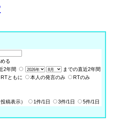
P
含める
近2年間
までの直近2年間
RTともに
本人の発言のみ
RTのみ
全投稿表示）
1件/1日
3件/1日
5件/1日