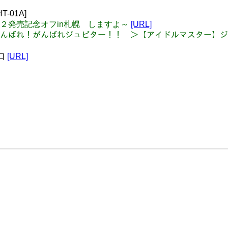
-01A]
アイマス２発売記念オフin札幌 しますよ～
[URL]
)ﾌﾞﾜｯ がんばれ！がんばれジュピター！！ ＞【アイドルマスター
口
[URL]