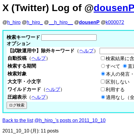
X (Twitter) Log of @
dousen
@
h_hiro
@
h_hiro_
@
__h_hiro__
@
dousenP
@
k000072
検索キーワード
オプション
【試験運用中】除外キーワード
（
ヘルプ
）
自動投稿
（
ヘルプ
）
検索結果に
検索する期間
すべて
直
検索対象
本人の発言・
大文字・小文字
区別しない
ワイルドカード
（
ヘルプ
）
利用する
圧縮表示
（
ヘルプ
）
適用なし（
Back to the list
@h_hiro_'s posts on 2011_10_10
2011_10_10 (月): 11 posts